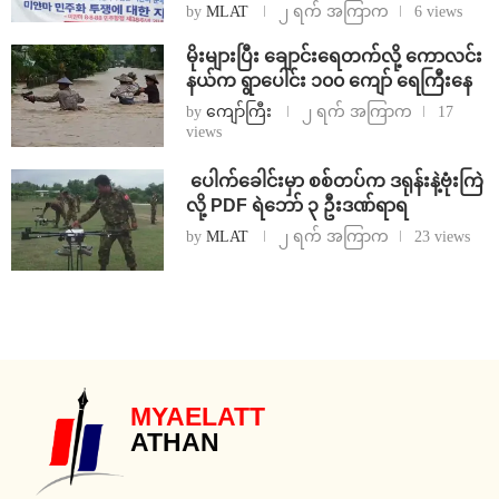
by
MLAT
၂ ရက် အကြာက
6 views
⁨မိုးများပြီး ချောင်းရေတက်လို့ ကောလင်း
နယ်က ရွာပေါင်း ၁၀၀ ကျော် ရေကြီးနေ
by
ကျော်ကြီး
၂ ရက် အကြာက
17
views
⁩ ⁨ပေါက်ခေါင်းမှာ စစ်တပ်က ဒရုန်းနဲ့ဗုံးကြဲ
လို့ PDF ရဲဘော် ၃ ဦးဒဏ်ရာရ
by
MLAT
၂ ရက် အကြာက
23 views
MYAELATT
ATHAN