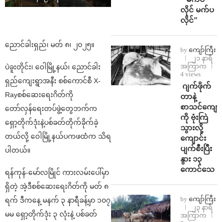
လိုင် မက်ပ
လိုင်”
ညောင်ခါးရှည်၊ မတ် ၈၊ ၂၀၂၅။
by
ကျော်ကြီး
၂၁ နာရီ
အကြာက
ပဲခူးတိုင်း၊ ဝေါမြို့နယ်၊ ညောင်ခါး
4 views
ရှည်ကျေးရွာအနီး စစ်ကောင်စီ X-
⁨⁩ ⁨ဂျက်ဖိုက်
Rayစစ်ဆေးရေးဂိတ်ကို
တာနဲ့
စာသင်ကျောင
တော်လှန်ရေးတပ်ဖွဲ့တွေဘက်က
ကို ဗုံးကြဲ
ရှော့တိုက်ဒုံးနဲ့ပစ်ခတ်တိုက်ခိုက်ခဲ့
သွားလို့
တယ်လို့ ဝေါမြို့နယ်ပကဖထံက သိရ
ကျောင်း
ပျက်စီးပြီး
ပါတယ်။
နွား ၁၃
ကောင်သေ
ရန်ကုန်-မော်လမြိုင် ကားလမ်းပေါ်မှာ
ရှိတဲ့ အဲ့ဒီစစ်ဆေးရေးဂိတ်ကို မတ် ၈
by
ကျော်ကြီး
ရက် ဒီကနေ့ မနက် ၃ နာရီခန့်မှာ ၁၀၇
၂၃ နာရီ
မမ ရှော့တိုက်ဒုံး ၃ လုံးနဲ့ ပစ်ခတ်
အကြာက