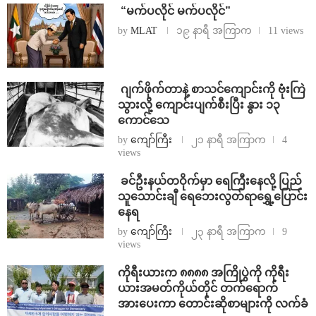
⁨ ⁨“မက်ပလိုင် မက်ပလိုင်”
by
MLAT
၁၉ နာရီ အကြာက
11 views
⁨⁩ ⁨ဂျက်ဖိုက်တာနဲ့ စာသင်ကျောင်းကို ဗုံးကြဲ
သွားလို့ ကျောင်းပျက်စီးပြီး နွား ၁၃
ကောင်သေ
by
ကျော်ကြီး
၂၁ နာရီ အကြာက
4
views
⁩ ⁨ခင်ဦးနယ်တဝိုက်မှာ ရေကြီးနေလို့ ပြည်
သူသောင်းချီ ရေဘေးလွတ်ရာရွှေ့ပြောင်း
နေရ
by
ကျော်ကြီး
၂၃ နာရီ အကြာက
9
views
ကိုရီးယားက ၈၈၈၈ အကြိုပွဲကို ကိုရီး
ယားအမတ်ကိုယ်တိုင် တက်ရောက်
အားပေးကာ တောင်းဆိုစာများကို လက်ခံ