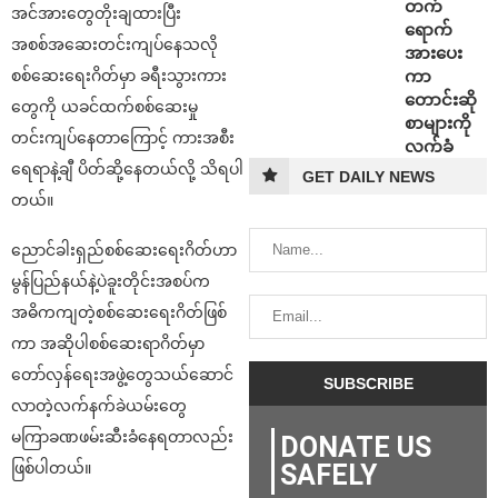
တက်
အင်အားတွေတိုးချထားပြီး
ရောက်
အစစ်အဆေးတင်းကျပ်နေသလို
အားပေး
ကာ
စစ်ဆေးရေးဂိတ်မှာ ခရီးသွားကား
တောင်းဆို
တွေကို ယခင်ထက်စစ်ဆေးမှု
စာများကို
တင်းကျပ်နေတာကြောင့် ကားအစီး
လက်ခံ
ရေရာနဲ့ချီ ပိတ်ဆို့နေတယ်လို့ သိရပါ
GET DAILY NEWS
တယ်။
ညောင်ခါးရှည်စစ်ဆေးရေးဂိတ်ဟာ
မွန်ပြည်နယ်နဲ့ပဲခူးတိုင်းအစပ်က
အဓိကကျတဲ့စစ်ဆေးရေးဂိတ်ဖြစ်
ကာ အဆိုပါစစ်ဆေးရာဂိတ်မှာ
တော်လှန်ရေးအဖွဲ့တွေသယ်ဆောင်
လာတဲ့လက်နက်ခဲယမ်းတွေ
မကြာခဏဖမ်းဆီးခံနေရတာလည်း
DONATE US
SAFELY
ဖြစ်ပါတယ်။