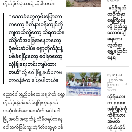
9 views
တိုက်ခိုက်ခဲ့တာလို့ ဆိုပါတယ်။
⁩ ⁨ခင်ဦးနယ်
တဝိုက်မှာ
” ဒေသခံတွေလှမ်းပြောတာ
ရေကြီးနေ
ကတော့ ဂိတ်နားဝန်းကျင်ကို
လို့ ပြည်သူ
သောင်းချီ
ကျတယ်လို့တော့ သိရတယ်။
ရေဘေး
ထိခိုက်အခြေအနေကတော့
လွတ်ရာ
စုံစမ်းဆဲပါပဲ။ ရှော့တိုက်ဒုံးနဲ့
ရွှေ့ပြောင်း
ပစ်ခံရပြီးတော့ ဝေါမှာတော့
နေရ
လုံခြုံရေးတင်းကျပ်ထား
တယ်”
လို့ ဝေါမြို့နယ်ပကဖ
by
MLAT
၂ ရက် အ
တာဝန်ခံက ပြောပါတယ်။
ကြာက
6
views
ညောင်ခါးရှည်စစ်ဆေးရေးဂိတ် ရှော့
ကိုရီးယား
က ၈၈၈၈
တိုက်ဒုံးနဲ့ပစ်ခတ်ခံရပြီးတဲ့နောက်
အကြိုပွဲကို
အဆိုပါစစ်ဆေးရေးဂိတ်အပါ ဝေါ
ကိုရီးယား
မြို့အဝင်၊အထွက်နဲ့ သိမ်ဇရပ်ကနေ
အမတ်
ကိုယ်တိုင်
ဝေါဘက်ခြမ်းကူးတဲ့ဂိတ်တွေမှာ စစ်