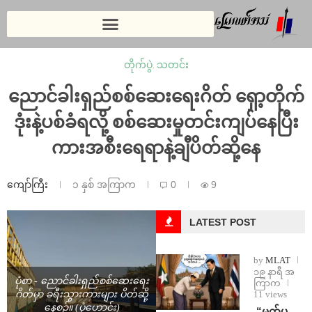
တိုက်ပွဲ
,
သတင်း
ညောင်ခါးရှည်စစ်ဆေးရေးဂိတ် ရှော့တိုက်
ဒုံးနဲ့ပစ်ခံရလို့ စစ်ဆေးမှုတင်းကျပ်နေပြီး
ကားအစီးရေရာနဲ့ချီပိတ်ဆို့နေ
ကျော်ကြီး
၁ နှစ် အကြာက
0
9
LATEST POST
by
MLAT
၁၉ နာရီ အ
ပုံစာ - ညောင်ခါးရှည်စစ်ဆေးရေး
ကြာက
11 views
ဂိတ်မှာ ခရီးသွားကားများ ပိတ်ဆို့
နေစဉ်။ (ပုံဟောင်း)
⁨ ⁨“မက်ပ