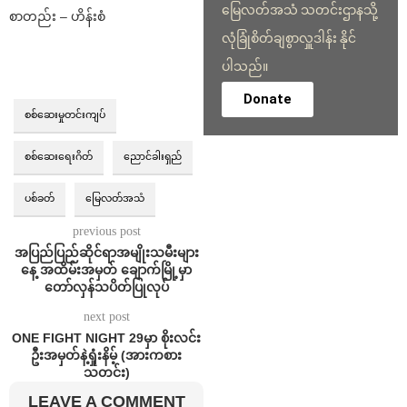
မြေလတ်အသံ သတင်းဌာနသို့
စာတည်း – ဟိန်းစံ
လုံခြုံစိတ်ချစွာလှူဒါန်း နိုင်
ပါသည်။
Donate
စစ်ဆေးမှုတင်းကျပ်
စစ်ဆေးရေးဂိတ်
ညောင်ခါးရှည်
ပစ်ခတ်
မြေလတ်အသံ
previous post
အပြည်ပြည်ဆိုင်ရာအမျိုးသမီးများ
နေ့ အထိမ်းအမှတ် ချောက်မြို့မှာ
တော်လှန်သပိတ်ပြုလုပ်
next post
ONE FIGHT NIGHT 29မှာ စိုးလင်း
ဦးအမှတ်နဲ့ရှုံးနိမ့် (အားကစား
သတင်း)
LEAVE A COMMENT