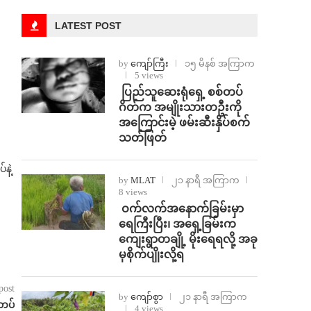
LATEST POST
by
ကျော်ကြီး
၁၅ မိနစ် အကြာက
5 views
⁩ ⁨ပြည်သူဆေးရုံရှေ့ စစ်တပ်
ဂိတ်က အမျိုးသားတဦးကို
အကြောင်းမဲ့ ဖမ်းဆီးနှိပ်စက်
သတ်ဖြတ်
နဲ့
by
MLAT
၂၁ နာရီ အကြာက
8 views
⁩ ⁨ဝက်လက်အနောက်ခြမ်းမှာ
ရေကြီးပြီး၊ အရှေ့ခြမ်းက
ကျေးရွာတချို့ မိုးရေရလို့ အခု
မှစိုက်ပျိုးလို့ရ
post
by
ကျော်စွာ
၂၁ နာရီ အကြာက
ီတပ်
4 views