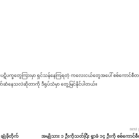
ကိုင်ပဋိပက္ခတွေကြားမှာ ရှင်သန်နေကြရတဲ့ ကလေးငယ်တွေအပေါ် စစ်ကောင်စီတပ်
ဆံနေသလဲဆိုတာကို ဒီရုပ်သံမှာ တွေ့မြင်နိုင်ပါတယ်။
next 
ျုံခိုတိုက်
အမျိုသား ၁ ဦးကိုသတ်ပြီး ရွာခံ ၁၄ ဦးကို စစ်ကောင်စ