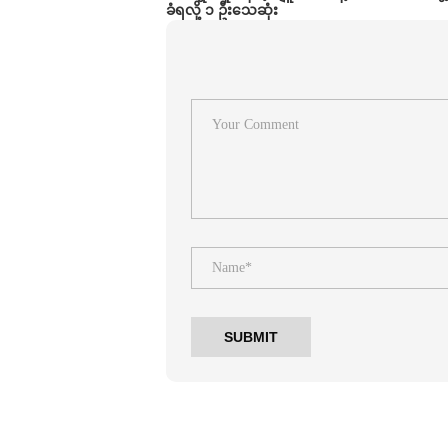
ခံရလို့ ၁ ဦးသေဆုံး