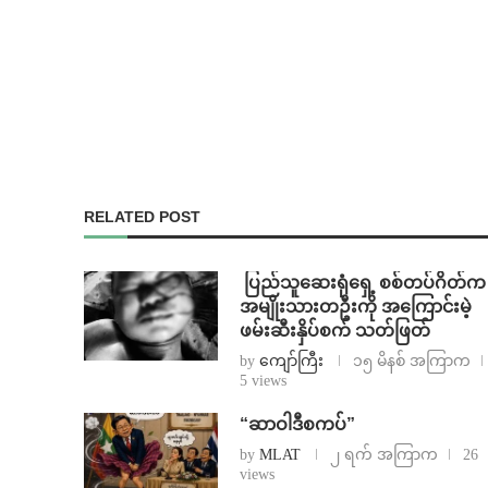
RELATED POST
⁩ ⁨ပြည်သူဆေးရုံရှေ့ စစ်တပ်ဂိတ်က
အမျိုးသားတဦးကို အကြောင်းမဲ့
ဖမ်းဆီးနှိပ်စက် သတ်ဖြတ်
by
ကျော်ကြီး
၁၅ မိနစ် အကြာက
5 views
“ဆာဝါဒီစကပ်”
by
MLAT
၂ ရက် အကြာက
26
views