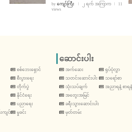
by
ကျော်ကြီး
၂ ရက် အကြာက
11
views
ဆောင်းပါး
စစ်ဘေးရှောင်
အက်ဆေး
ရုပ်ပုံလွှာ
စီးပွားရေး
သတင်းဆောင်းပါး
သရော်စာ
တိုက်ပွဲ
သုံးသပ်ချက်
အညာရနံ့ စာရနံ
နိုင်ငံရေး
အတွေးအမြင်
ပညာရေး
ခရီးသွားဆောင်းပါး
းကျင်
မှုခင်း
မှတ်တမ်း