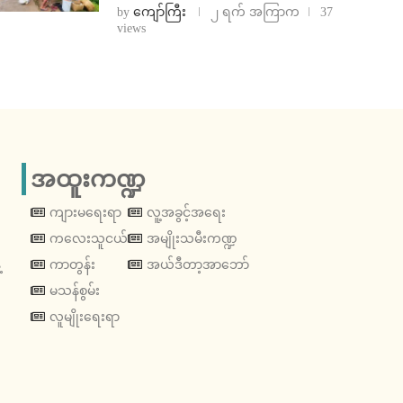
by
ကျော်ကြီး
၂ ရက် အကြာက
37
views
အထူးကဏ္ဍ
ကျားမရေးရာ
လူ့အခွင့်အရေး
ကလေးသူငယ်
အမျိုးသမီးကဏ္ဍ
့
ကာတွန်း
အယ်ဒီတာ့အာဘော်
မသန်စွမ်း
လူမျိုးရေးရာ