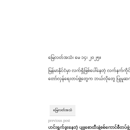
မြေလတ်အသံ၊ မေ ၁၄၊ ၂၀၂၅။
မြန်မာနိုင်ငံမှာ လက်ရှိဖြစ်ပေါ်နေတဲ့ လက်နက်
တော်လှန်ရေးတပ်ဖွဲ့တွေက ဘယ်လိုတွေ ပြုမူဆက်
မြေလတ်အသံ
previous post
ဟင်းရွက်ခူးနေတဲ့ ပျူစောထီးနဲ့စစ်ကောင်စီတပ်ဖွဲ့ ခ