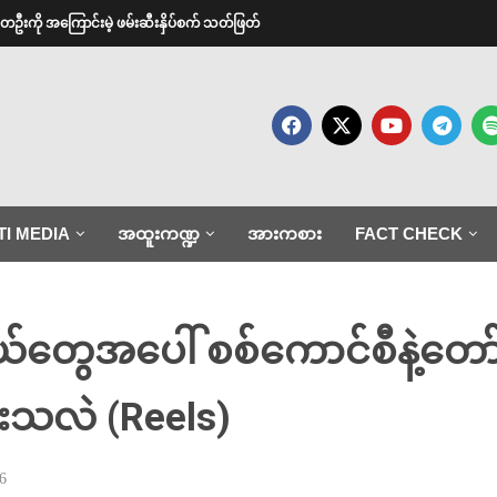
းတဦးကို အကြောင်းမဲ့ ဖမ်းဆီးနှိပ်စက် သတ်ဖြတ်
TI MEDIA
အထူးကဏ္ဍ
အားကစား
FACT CHECK
ွေအပေါ် စစ်ကောင်စီနဲ့တော်လှ
းသလဲ (Reels)
6