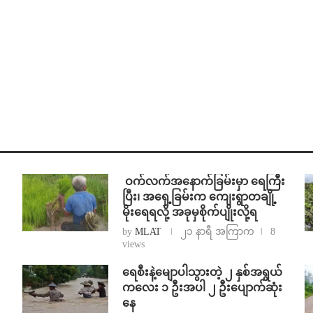
⁩ ⁨ဝက်လက်အနောက်ခြမ်းမှာ ရေကြီး
ပြီး၊ အရှေ့ခြမ်းက ကျေးရွာတချို့
မိုးရေရလို့ အခုမှစိုက်ပျိုးလို့ရ
by
MLAT
၂၁ နာရီ အကြာက
8
views
ရေစီးနဲ့မျောပါသွားတဲ့ ၂ နှစ်အရွယ်
ကလေး ၁ ဦးအပါ ၂ ဦးပျောက်ဆုံး
နေ