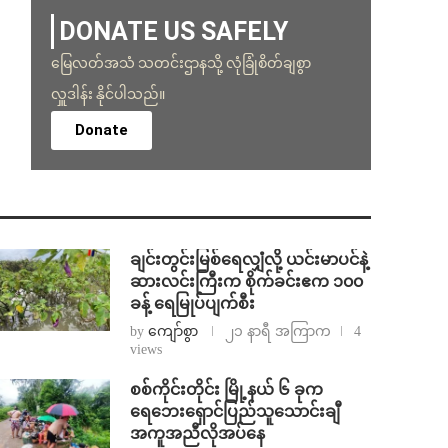
DONATE US SAFELY
မြေလတ်အသံ သတင်းဌာနသို့ လုံခြုံစိတ်ချစွာ
လှူဒါန်း နိုင်ပါသည်။
Donate
ချင်းတွင်းမြစ်ရေလျှံလို့ ယင်းမာပင်နဲ့
ဆားလင်းကြီးက စိုက်ခင်းဧက ၁၀၀
ခန့် ရေမြုပ်ပျက်စီး
by
ကျော်စွာ
၂၁ နာရီ အကြာက
4
views
စစ်ကိုင်းတိုင်း မြို့နယ် ၆ ခုက
ရေဘေးရှောင်ပြည်သူသောင်းချီ
အကူအညီလိုအပ်နေ