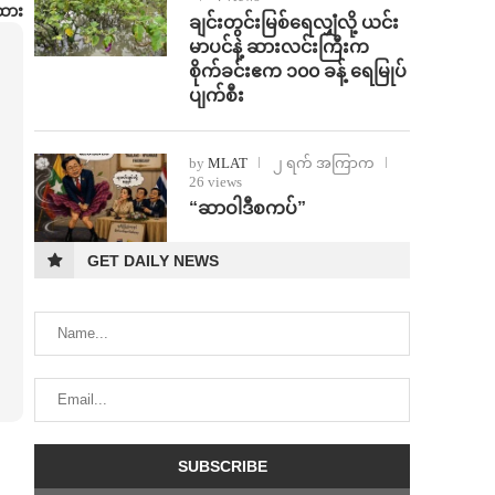
ထား
ချင်းတွင်းမြစ်ရေလျှံလို့ ယင်း
မာပင်နဲ့ ဆားလင်းကြီးက
စိုက်ခင်းဧက ၁၀၀ ခန့် ရေမြုပ်
ပျက်စီး
by
MLAT
၂ ရက် အကြာက
26 views
“ဆာဝါဒီစကပ်”
GET DAILY NEWS