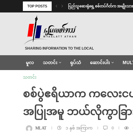
TOP POSTS
⁩ ⁨ပြည်သူဆေးရုံရှေ့ စစ်တပ်ဂိတ်က အမျိုးသာ
MYAELATT ATHAN
SHARING INFORMATION TO THE LOCAL
မူလ
သတင်း
ရုပ်သံ
ဆောင်းပါး
MUL
သတင်း
စစ်ပွဲဧရိယာက ကလေးငယ်တ
အပြုအမူ ဘယ်လိုကွာခြာ
MLAT
၁ နှစ် အကြာက
0