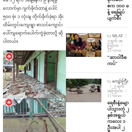
မေ ၁၂ ရက် ဒီနေ့မနက် ၉ နာရီခွဲ
ဧက ၁၀၀ ခ
လောက်မှာ ဂျက်ဖိုက်တာနဲ့ ပေါင်
န့် ရေမြုပ်
၅၀၀ ဗုံး ၁ လုံးချ တိုက်ခိုက်ခဲ့ရာ အိုး
ပျက်စီး
ထိမ်းတွင်းကျေးရွာ စာသင်ကျောင်း
ပေါ်ကျရောက်ပေါက်ကွဲခဲ့တာလို့ ဆို
by
MLAT
၁ ရက် အ
ပါတယ်။
ကြာက
23 views
“ဆာဝါဒီစ
ကပ်”
by
ကျော်ကြီး
၁ ရက်
အကြာက
11 views
ရေစီးနဲ့မျော
ပါသွားတဲ့ ၂
နှစ်အရွယ်
ကလေး ၁
ဦးအပါ ၂