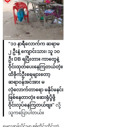
“၁၁ နာရီလောက်က ဆရာမ
၂ ဦးနဲ့ ကျောင်းသား၊ သူ ၁၀
ဦး DB ရပြီးတာ။ ကာတွေနဲ့
ဝိုင်းထုတ်ပေးနေကြတယ်တဲ့။
ထိခိုက်ဦးရေများတော့
ဆရာဝန်အင်အား မ
လုံလောက်တာရော မနိုင်မနင်း
ဖြစ်နေတာတဲ့။ ဆေးရုံပို့ဖို့
ဝိုင်းလုပ်နေကြတယ်ဗျ။”
လို့
သူကပြောပါတယ်။
မေလဆန်းပိုင်းမှာ စစ်ကိုင်းတိုင်းထဲ