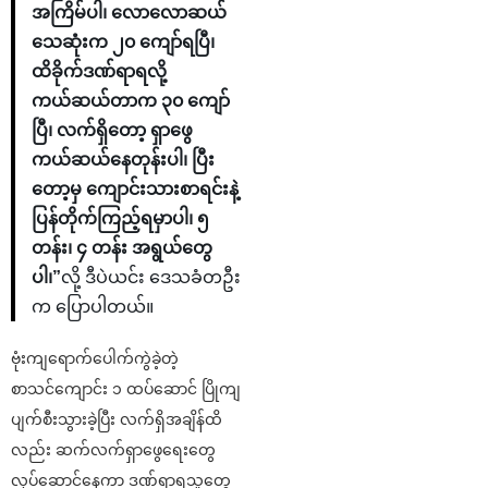
အကြိမ်ပါ၊ လောလောဆယ်
သေဆုံးက ၂၀ ကျော်ရပြီ၊
ထိခိုက်ဒဏ်ရာရလို့
ကယ်ဆယ်တာက ၃၀ ကျော်
ပြီ၊ လက်ရှိတော့ ရှာဖွေ
ကယ်ဆယ်နေတုန်းပါ၊ ပြီး
တော့မှ ကျောင်းသားစာရင်းနဲ့
ပြန်တိုက်ကြည့်ရမှာပါ၊ ၅
တန်း၊ ၄ တန်း အရွယ်တွေ
ပါ၊”
လို့ ဒီပဲယင်း ဒေသခံတဦး
က ပြောပါတယ်။
ဗုံးကျရောက်ပေါက်ကွဲခဲ့တဲ့
စာသင်ကျောင်း ၁ ထပ်ဆောင် ပြိုကျ
ပျက်စီးသွားခဲ့ပြီး လက်ရှိအချိန်ထိ
လည်း ဆက်လက်ရှာဖွေရေးတွေ
လုပ်ဆောင်နေကာ ဒဏ်ရာရသူတွေ