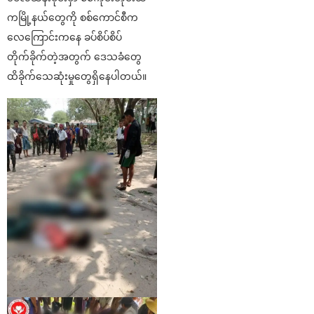
ကမြို့နယ်တွေကို စစ်ကောင်စီက
လေကြောင်းကနေ ခပ်စိပ်စိပ်
တိုက်ခိုက်တဲ့အတွက် ဒေသခံတွေ
ထိခိုက်သေဆုံးမှုတွေရှိနေပါတယ်။