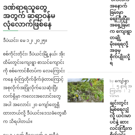
အနောက်
ဒဏ်ရာရသူတွေ
ခြမ်းမှာ
အတွက် ဆရာဝန်မ
ရေကြီးပြီး၊
လုံလောက်ဖြစ်နေ
အရှေ့ခြမ်း
က ကျေးရွာ
တချို့
ဒီပဲယင်း၊ မေ ၁၂၊ ၂၀၂၅။
မိုးရေရလို့
အခုမှ
စစ်ကိုင်းတိုင်း၊ ဒီပဲယင်းမြို့နယ်၊ အိုး
စိုက်ပျိုးလို့
ထိမ်းတွင်းကျေးရွာ စာသင်ကျောင်း
ရ
ကို စစ်ကောင်စီတပ်က လေကြောင်း
ကနေ ဗုံးကြဲတိုက်ခိုက်ခဲ့တာကြောင့်
by
ကျော်စွာ
၅ နာရီ အ
အစုလိုက်အပြုံလိုက်သေဆုံးပြီး
ကြာက
2
views
လက်ရှိမှာ ကလေးအလောင်းတွေ
ချင်းတွင်း
အပါ အလောင်း ၂၀ ကျော်တွေ့ရှိ
မြစ်ရေလျှံ
ထားတယ်လို့ ဒီပဲယင်းဒေသခံတွေဆီ
လို့ ယင်းမာ
က သိရပါတယ်။
ပင်နဲ့ ဆား
လင်းကြီးက
စိုက်ခင်း