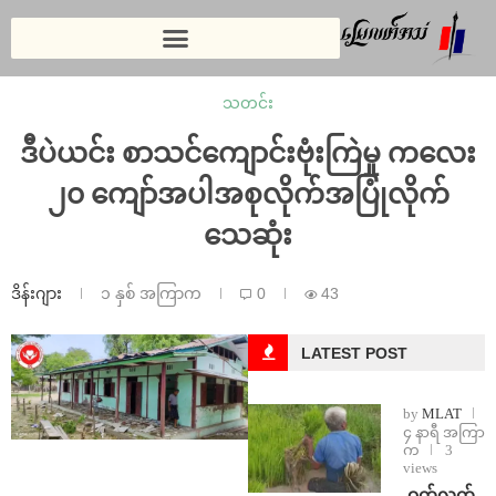
သတင်း
ဒီပဲယင်း စာသင်ကျောင်းဗုံးကြဲမှု ကလေး
၂၀ ကျော်အပါအစုလိုက်အပြုံလိုက်
သေဆုံး
ဒိန်းဂျား
၁ နှစ် အကြာက
0
43
LATEST POST
by
MLAT
၄ နာရီ အကြာ
က
3
views
⁩ ⁨ဝက်လက်