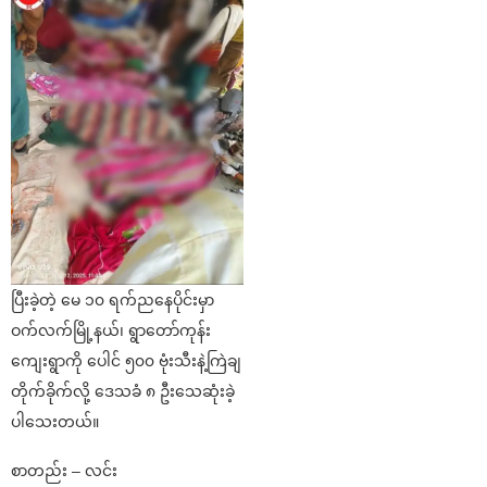
ပြီးခဲ့တဲ့ မေ ၁၀ ရက်ညနေပိုင်းမှာ
ဝက်လက်မြို့နယ်၊ ရွာတော်ကုန်း
ကျေးရွာကို ပေါင် ၅၀၀ ဗုံးသီးနဲ့ကြဲချ
တိုက်ခိုက်လို့ ဒေသခံ ၈ ဦးသေဆုံးခဲ့
ပါသေးတယ်။
စာတည်း – လင်း