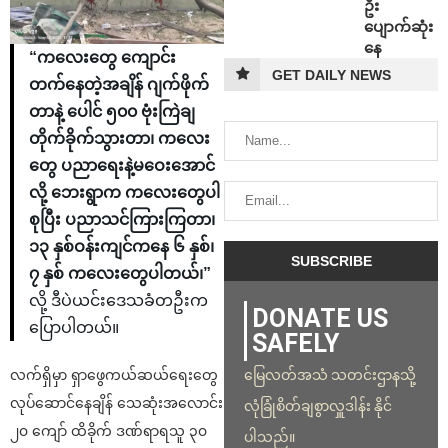
ဦး
ပျောက်ဆုံး
နေ
“ကလေးတွေ ကျောင်း
GET DAILY NEWS
တက်နေတဲ့အချိန် ဂျက်ဖိုက်
တာနဲ့ ပေါင် ၅၀၀ ဗုံးကြဲချ
တိုက်ခိုက်သွားတာ၊ ကလေး
တွေ ပညာရေးနဲ့မဝေးအောင်
လို့ ဘေးရွာက ကလေးတွေပါ
စုပြီး ပညာသင်ကြားကြတာ၊
၁၃ နှစ်ဝန်းကျင်ကနေ ၆ နှစ်၊
၇ နှစ် ကလေးတွေပါတယ်၊”
လို့ ဒီပဲယင်းဒေသခံတဦးက
DONATE US
ပြောပါတယ်။
SAFELY
မြေလတ်အသံ သတင်းဌာနသို့
လက်ရှိမှာ ရှာဖွေကယ်ဆယ်ရေးတွေ
လုပ်ဆောင်နေချိန် သေဆုံးအလောင်း
လုံခြုံစိတ်ချစွာလှူဒါန်း နိုင်
၂၀ ကျော် ထိခိုက် ဒဏ်ရာရသူ ၃၀
ပါသည်။