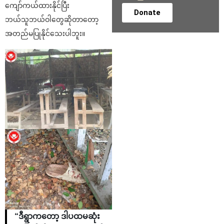
ကျော်ကယ်ထားနိုင်ပြီး
Donate
ဘယ်သူဘယ်ဝါတွေဆိုတာတော့
အတည်မပြုနိုင်သေးပါဘူး။
“ဒီရွာကတော့ ဒါပထမဆုံး