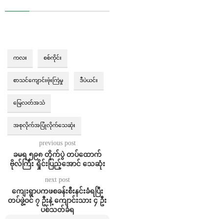
ကလး
စစ်ကိုင်း
စာသင်ကျောင်းဗုံးကြဲမှု
ဒီပဲယင်း
မြေလတ်အသံ
အစုလိုက်အပြုံလိုက်သေဆုံး
previous post
ခမရ ၅၉၈ တိုက်ပွဲ တပ်ထောက်
ဗိုလ်ကြီး ရှိုင်းပြည့်အောင် သေဆုံး
next post
ကျေးရွာပကဖစခန်းစီးနင်းခံရပြီး
တပ်ဖွဲ့ဝင် ၇ ဦးနဲ့ ကျောင်းသား ၄ ဦး
ပစ်သတ်ခံရ