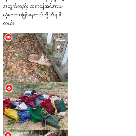
အတွက်လည်း ဆရာဝန်အင်အားမ
လုံလောက်ဖြစ်နေတယ်လို့ သိရပါ
တယ်။