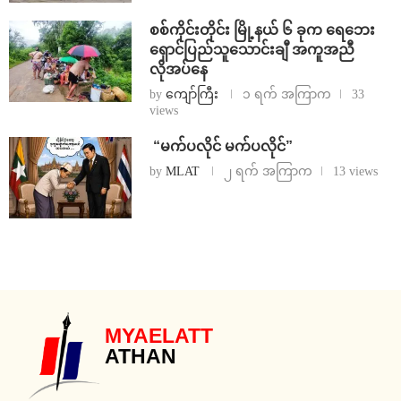
စစ်ကိုင်းတိုင်း မြို့နယ် ၆ ခုက ရေဘေး
ရှောင်ပြည်သူသောင်းချီ အကူအညီ
လိုအပ်နေ
by
ကျော်ကြီး
၁ ရက် အကြာက
33
views
⁨ ⁨“မက်ပလိုင် မက်ပလိုင်”
by
MLAT
၂ ရက် အကြာက
13 views
MYAELATT
ATHAN