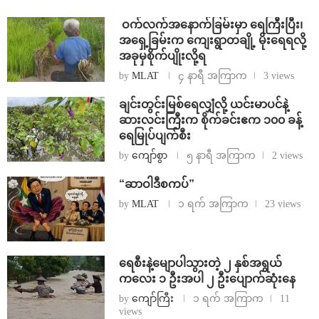
⁩ ⁨ဝက်လက်အနောက်ခြမ်းမှာ ရေကြီးပြီး၊
အရှေ့ခြမ်းက ကျေးရွာတချို့ မိုးရေရလို့
အခုမှစိုက်ပျိုးလို့ရ
by
MLAT
၄ နာရီ အကြာက
3 views
ချင်းတွင်းမြစ်ရေလျှံလို့ ယင်းမာပင်နဲ့
ဆားလင်းကြီးက စိုက်ခင်းဧက ၁၀၀ ခန့်
ရေမြုပ်ပျက်စီး
by
ကျော်စွာ
၅ နာရီ အကြာက
2 views
“ဆာဝါဒီစကပ်”
by
MLAT
၁ ရက် အကြာက
23 views
ရေစီးနဲ့မျောပါသွားတဲ့ ၂ နှစ်အရွယ်
ကလေး ၁ ဦးအပါ ၂ ဦးပျောက်ဆုံးနေ
by
ကျော်ကြီး
၁ ရက် အကြာက
11
views