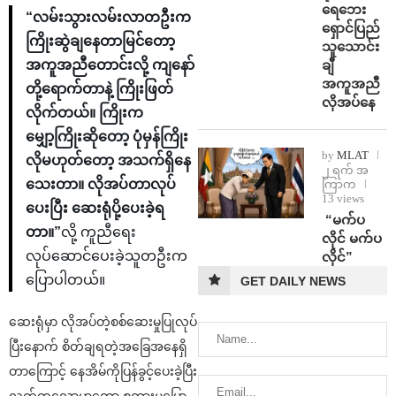
ရေဘေး
“လမ်းသွားလမ်းလာတဦးက
ရှောင်ပြည်
ကြိုးဆွဲချနေတာမြင်တော့
သူသောင်း
ချီ
အကူအညီတောင်းလို့ ကျနော်
အကူအညီ
တို့ရောက်တာနဲ့ ကြိုးဖြတ်
လိုအပ်နေ
လိုက်တယ်။ ကြိုးက
မျှော့ကြိုးဆိုတော့ ပုံမှန်ကြိုး
by
MLAT
လိုမဟုတ်တော့ အသက်ရှိနေ
၂ ရက် အ
သေးတာ။ လိုအပ်တာလုပ်
ကြာက
13 views
ပေးပြီး ဆေးရုံပို့ပေးခဲ့ရ
⁨ ⁨“မက်ပ
တာ။”
လို့ ကူညီရေး
လိုင် မက်ပ
လုပ်ဆောင်ပေးခဲ့သူတဦးက
လိုင်”
ပြောပါတယ်။
GET DAILY NEWS
ဆေးရုံမှာ လိုအပ်တဲ့စစ်ဆေးမှုပြုလုပ်
ပြီးနောက် စိတ်ချရတဲ့အခြေအနေရှိ
တာကြောင့် နေအိမ်ကိုပြန်ခွင့်ပေးခဲ့ပြီး