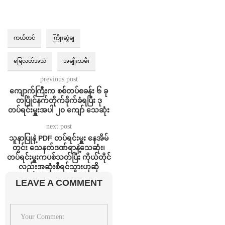
ကယ်တင်
ကြိုးဆွဲချ
မြေလတ်အသံ
အမျိုးသမီး
previous post
ကျောက်ကြီးက စစ်တပ်စခန်း ၆ ခု
တပြိုင်နက်တိုက်ခိုက်ခံရပြီး ဒု
တပ်ရင်းမှူးအပါ ၂၀ ကျော် သေဆုံး
next post
သူနာပြုနဲ့ PDF တပ်ရင်းမှူး နေအိမ်
တွင်း သေနတ်ဒဏ်ရာနဲ့သေဆုံး၊
တပ်ရင်းမှူးကပစ်သတ်ပြီး ကိုယ်တိုင်
လည်းအဆုံးစီရင်သွားဟုဆို
LEAVE A COMMENT