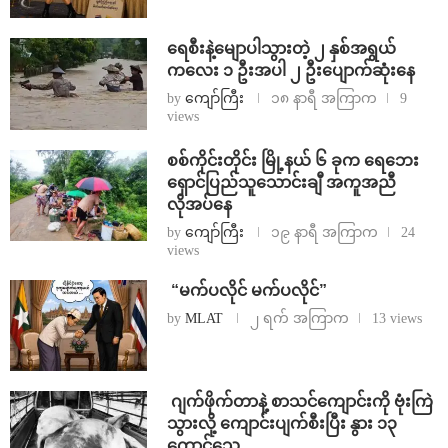
ရေစီးနဲ့မျောပါသွားတဲ့ ၂ နှစ်အရွယ်
ကလေး ၁ ဦးအပါ ၂ ဦးပျောက်ဆုံးနေ
by
ကျော်ကြီး
၁၈ နာရီ အကြာက
9
views
စစ်ကိုင်းတိုင်း မြို့နယ် ၆ ခုက ရေဘေး
ရှောင်ပြည်သူသောင်းချီ အကူအညီ
လိုအပ်နေ
by
ကျော်ကြီး
၁၉ နာရီ အကြာက
24
views
⁨ ⁨“မက်ပလိုင် မက်ပလိုင်”
by
MLAT
၂ ရက် အကြာက
13 views
⁨⁩ ⁨ဂျက်ဖိုက်တာနဲ့ စာသင်ကျောင်းကို ဗုံးကြဲ
သွားလို့ ကျောင်းပျက်စီးပြီး နွား ၁၃
ကောင်သေ