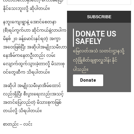
လတ်တလောမှာတော့ စကားမပြော
နိုင်သေးဘူးလို့ ဆိုပါတယ်။
နဘူးကျေးရွာနဲ့ အောင်စေတနာ
(စီ)ရပ်ကွက်ဟာ ဆိုင်ကယ်နဲ့လာပါက
DONATE US
မိနစ် ၂၀ ခန့်မောင်းနှင်ရတဲ့ အကွာ
SAFELY
အဝေးဖြစ်ပြီး အဆိုပါအမျိုးသမီးဟာ
မြေလတ်အသံ သတင်းဌာနသို့
နေအိမ်ကနေတဦးတည်း လမ်း
လုံခြုံစိတ်ချစွာလှူဒါန်း နိုင်
လျောက်ထွက်သွားခဲ့တာလို့ မိသားစု
ပါသည်။
ဝင်တွေဆီက သိရပါတယ်။
Donate
အဆိုပါ အမျိုးသမီးမှာအိမ်ထောင်
လည်းရှိပြီး စီးပွားရေးလည်းအသင့်
အတင်ပြေလည်တဲ့ မိသားစုကဖြစ်
တယ်လို့ သိရပါတယ်။
စာတည်း – လင်း