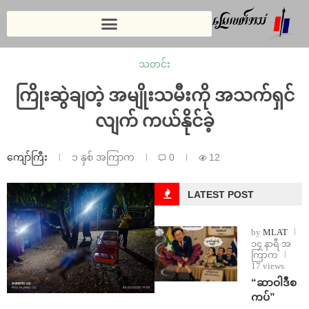
သတင်း
ကြိုးဆွဲချတဲ့ အမျိုးသမီးကို အသက်ရှင်
လျက် ကယ်နိုင်ခဲ့
ကျော်ကြီး
၁ နှစ် အကြာက
0
12
LATEST POST
by
MLAT
၁၄ နာရီ အ
ကြာက
17 views
“ဆာဝါဒီစ
ကပ်”