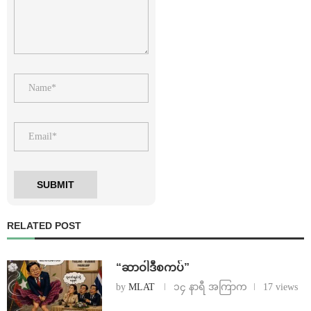
RELATED POST
“ဆာဝါဒီစကပ်”
by
MLAT
၁၄ နာရီ အကြာက
17 views