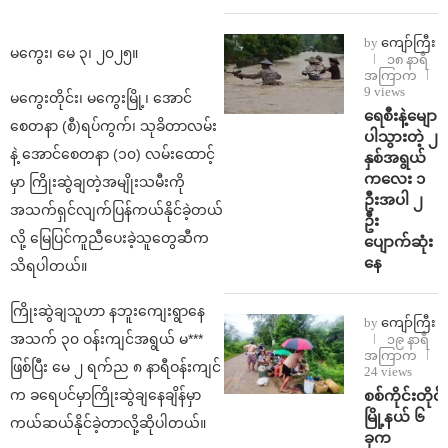
by
ကျော်ကြီး
မကွေး၊ မေ ၃၊ ၂၀၂၅။
၁၈ နာရီ
အကြာက
9 views
မကွေးတိုင်း၊ မကွေးမြို့၊ အောင်
ရေစီးနဲ့မျော
စေတနာ (စီ)ရပ်ကွက်၊ သုခိတာလမ်း
ပါသွားတဲ့ ၂
နဲ့ အောင်စေတနာ (၁၀) လမ်းထောင့်
နှစ်အရွယ်
ကလေး ၁
မှာ ကြိုးဆွဲချတဲ့အမျိုးသမီးကို
ဦးအပါ ၂
အသက်ရှင်လျက်ပြန်ကယ်နိုင်ခဲ့တယ်
ဦး
လို့ မြေပြင်ကူညီပေးခဲ့သူတွေဆီက
ပျောက်ဆုံး
နေ
သိရပါတယ်။
ကြိုးဆွဲချသူဟာ နဘူးကျေးရွာနေ
by
ကျော်ကြီး
အသက် ၃၀ ဝန်းကျင်အရွယ် မ***
၁၉ နာရီ
အကြာက
ဖြစ်ပြီး မေ ၂ ရက်ည ၈ နာရီဝန်းကျင်
24 views
စစ်ကိုင်းတိုင်း
က ခရေပင်မှာကြိုးဆွဲချနေချိန်မှာ
မြို့နယ် ၆
ကယ်ဆယ်နိုင်ခဲ့တာလို့ဆိုပါတယ်။
ခုက