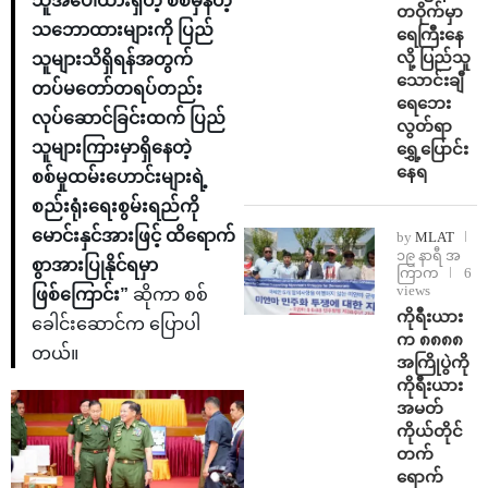
သူအပေါ်ထားရှိတဲ့ စစ်မှန်တဲ့
တဝိုက်မှာ
သဘောထားများကို ပြည်
ရေကြီးနေ
လို့ ပြည်သူ
သူများသိရှိရန်အတွက်
သောင်းချီ
တပ်မတော်တရပ်တည်း
ရေဘေး
လုပ်ဆောင်ခြင်းထက် ပြည်
လွတ်ရာ
သူများကြားမှာရှိနေတဲ့
ရွှေ့ပြောင်း
နေရ
စစ်မှုထမ်းဟောင်းများရဲ့
စည်းရုံးရေးစွမ်းရည်ကို
မောင်းနှင်အားဖြင့် ထိရောက်
by
MLAT
၁၉ နာရီ အ
စွာအားပြုနိုင်ရမှာ
ကြာက
6
views
ဖြစ်ကြောင်း”
ဆိုကာ စစ်
ကိုရီးယား
ခေါင်းဆောင်က ပြောပါ
က ၈၈၈၈
တယ်။
အကြိုပွဲကို
ကိုရီးယား
အမတ်
ကိုယ်တိုင်
တက်
ရောက်