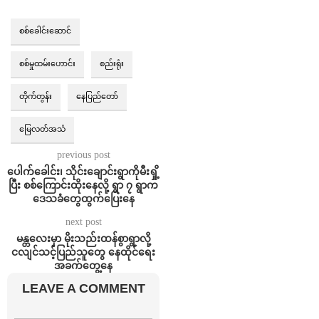
စစ်ခေါင်းဆောင်
စစ်မှုထမ်းဟောင်း
စည်းရုံး
တိုက်တွန်း
နေပြည်တော်
မြေလတ်အသံ
previous post
ပေါက်ခေါင်း၊ သိုင်းချောင်းရွာကိုမီးရှို့
ပြီး စစ်ကြောင်းထိုးနေလို့ ရွာ ၇ ရွာက
ဒေသခံတွေထွက်ပြေးနေ
next post
မန္တလေးမှာ မိုးသည်းထန်စွာရွာလို့
ငလျင်သင့်ပြည်သူတွေ နေထိုင်ရေး
အခက်တွေ့နေ
LEAVE A COMMENT