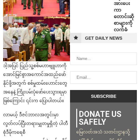
အားပေး
ကာ
တောင်းဆို
စာများကို
လက်ခံ
GET DAILY NEWS
ဒါ့အပြင် ပြည်သူ့စစ်မဟာဗျူဟာကို
အောင်မြင်စွာအကောင်အထည်ဖော်
နိုင်ဖို့အတွက် စစ်မှုထမ်းဟောင်းတွေ
အနေနဲ့ ကြိုးပမ်းပုံဖော်ပေးသွားရမှာ
ဖြစ်ကြောင်း ၎င်းက ပြောပါတယ်။
DONATE US
လာမယ့် ဒီဇင်ဘာလအတွင်းမှာ
SAFELY
လွတ်လပ်ပြီးတရားမျှတမှုရှိတဲ့ ပါတီ
မြေလတ်အသံ သတင်းဌာနသို့
စုံဒီမိုကရေစီ