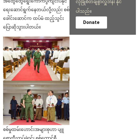
အထွေထွေရွေးကောက်ပွဲကျင်းပနိုင်
လုံခြုံစိတ်ချစွာလှူဒါန်း နိုင်
ရေးဆောင်ရွက်နေတယ်လို့လည်း စစ်
ပါသည်။
ခေါင်းဆောင်က ထပ်မံ ထည့်သွင်း
Donate
ပြောဆိုသွားပါတယ်။
စစ်မှုထမ်းဟောင်းအများစုဟာ ပျူ
စောထီးတပ်ဖွဲ့ဝင်၊ စစ်ကောင်စီ