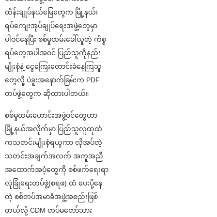
ထိန်းချုပ်နယ်မြေတွေက မြို့နယ်၊
ရပ်ကျေးအုပ်ချုပ်ရေးအဖွဲ့တွေမှာ
ပါဝင်နေပြီး စစ်မှုထမ်းခေါ်ယူတဲ့ ကိစ္စ
ရပ်တွေအပါအဝင် ပြည်သူကိုနည်း
မျိုးစုံနဲ့ ငွေကြေးတောင်းခံနေကြသူ
တွေလို့ ပဲခူးအနောက်ခြမ်းက PDF
တပ်ဖွဲ့တွေက ဆိုထားပါတယ်။
စစ်မှုထမ်းဟောင်းအဖွဲ့ဝင်တွေဟာ
မြို့နယ်အလိုက်မှာ ပြည်သူလူထုထံ
ကသတင်းမျိုးစုံရယူကာ လိုအပ်တဲ့
သတင်းအချက်အလက် အကူအညီ
အထောက်အပံ့တွေကို စစ်ဖက်ရေးရာ
လုံခြုံရေးတပ်ဖွဲ့(စရဖ) ထံ ပေးပို့နေ
တဲ့ စစ်တပ်အမာခံအဖွဲ့အစည်းဖြစ်
တယ်လို့ CDM တပ်မတော်သား