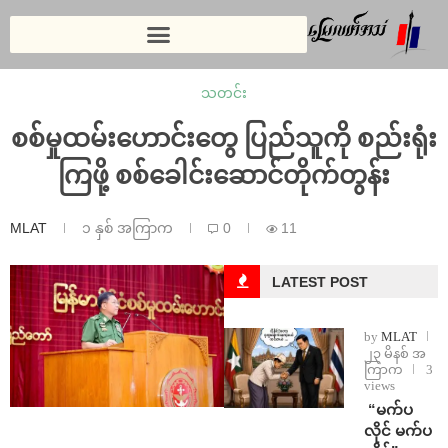
သတင်း
စစ်မှုထမ်းဟောင်းတွေ ပြည်သူကို စည်းရုံး
ကြဖို့ စစ်ခေါင်းဆောင်တိုက်တွန်း
MLAT
၁ နှစ် အကြာက
0
11
LATEST POST
by
MLAT
၂၃ မိနစ် အ
ကြာက
3
views
⁨ ⁨“မက်ပ
လိုင် မက်ပ