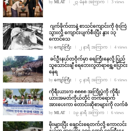
by
MLAT
၂၃ မိနစ် အကြာက
3 views
⁨⁩ ⁨ဂျက်ဖိုက်တာနဲ့ စာသင်ကျောင်းကို ဗုံးကြဲ
သွားလို့ ကျောင်းပျက်စီးပြီး နွား ၁၃
ကောင်သေ
by
ကျော်ကြီး
၂ နာရီ အကြာက
4 views
⁩ ⁨ခင်ဦးနယ်တဝိုက်မှာ ရေကြီးနေလို့ ပြည်
သူသောင်းချီ ရေဘေးလွတ်ရာရွှေ့ပြောင်း
နေရ
by
ကျော်ကြီး
၄ နာရီ အကြာက
6 views
ကိုရီးယားက ၈၈၈၈ အကြိုပွဲကို ကိုရီး
ယားအမတ်ကိုယ်တိုင် တက်ရောက်
အားပေးကာ တောင်းဆိုစာများကို လက်ခံ
by
MLAT
၁၉ နာရီ အကြာက
6 views
⁨မိုးများပြီး ချောင်းရေတက်လို့ ကောလင်း
နယ်က ရွာပေါင်း ၁၀၀ ကျော် ရေကြီးနေ