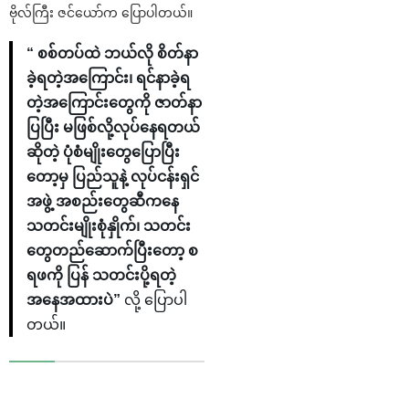
ဗိုလ်ကြီး ဇင်ယော်က ပြောပါတယ်။
“ စစ်တပ်ထဲ ဘယ်လို စိတ်နာ
ခဲ့ရတဲ့အကြောင်း၊ ရင်နာခဲ့ရ
တဲ့အကြောင်းတွေကို ဇာတ်နာ
ပြပြီး မဖြစ်လို့လုပ်နေရတယ်
ဆိုတဲ့ ပုံစံမျိုးတွေပြောပြီး
တော့မှ ပြည်သူနဲ့ လုပ်ငန်းရှင်
အဖွဲ့ အစည်းတွေဆီကနေ
သတင်းမျိုးစုံနှိုက်၊ သတင်း
တွေတည်ဆောက်ပြီးတော့ စ
ရဖကို ပြန် သတင်းပို့ရတဲ့
အနေအထားပဲ”
လို့ ပြောပါ
တယ်။