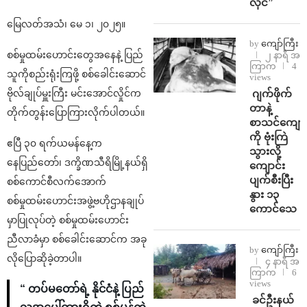
လိုင်”
မြေလတ်အသံ၊ မေ ၁၊ ၂၀၂၅။
by
ကျော်ကြီး
စစ်မှုထမ်းဟောင်းတွေအနေနဲ့ ပြည်
၂ နာရီ အ
ကြာက
4
သူကိုစည်းရုံးကြဖို့ စစ်ခေါင်းဆောင်
views
⁨⁩ ⁨ဂျက်ဖိုက်
ဗိုလ်ချုပ်မှူးကြီး မင်းအောင်လှိုင်က
တာနဲ့
တိုက်တွန်းပြောကြားလိုက်ပါတယ်။
စာသင်ကျောင
ကို ဗုံးကြဲ
ဧပြီ ၃၀ ရက်ယမန်နေ့က
သွားလို့
နေပြည်တော်၊ ဒက္ခိဏသီရိမြို့နယ်ရှိ
ကျောင်း
ပျက်စီးပြီး
စစ်ကောင်စီလက်အောက်
နွား ၁၃
စစ်မှုထမ်းဟောင်းအဖွဲ့ဗဟိုဌာနချုပ်
ကောင်သေ
မှာပြုလုပ်တဲ့ စစ်မှုထမ်းဟောင်း
ညီလာခံမှာ စစ်ခေါင်းဆောင်က အခု
by
ကျော်ကြီး
လိုပြောဆိုခဲ့တာပါ။
၄ နာရီ အ
ကြာက
6
views
“ တပ်မတော်ရဲ့ နိုင်ငံနဲ့ ပြည်
⁩ ⁨ခင်ဦးနယ်