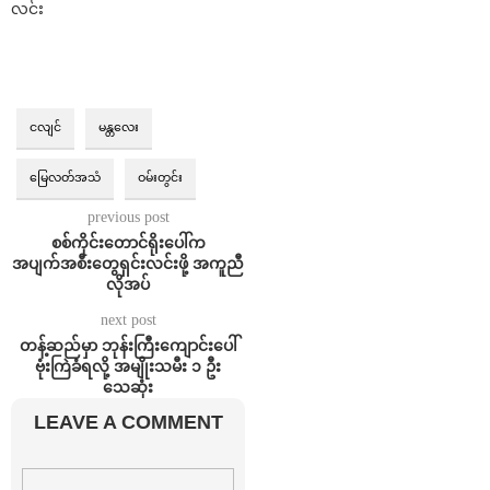
လင်း
ငလျင်
မန္တလေး
မြေလတ်အသံ
ဝမ်းတွင်း
previous post
စစ်ကိုင်းတောင်ရိုးပေါ်က
အပျက်အစီးတွေရှင်းလင်းဖို့ အကူညီ
လိုအပ်
next post
တန့်ဆည်မှာ ဘုန်းကြီးကျောင်းပေါ်
ဗုံးကြဲခံရလို့ အမျိုးသမီး ၁ ဦး
သေဆုံး
LEAVE A COMMENT