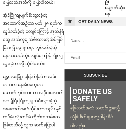
ဦး
မြေလတ်အသံကို ပြောပါတယ်။
ပျောက်ဆုံး
နေ
အဲ့ဒီပြိုကျပျက်စီးသွားခဲ့တဲ့
GET DAILY NEWS
အဆောက်အဦဟာ မတ် ၂၈ ရက်က
လှုပ်ခတ်ခဲ့တဲ့ ငလျင်ကြောင့် အုတ်နံရံ
တွေ အက်ကွဲပျက်စီးထားတဲ့အိမ်ဖြစ်
ပြီး ဧပြီ ၁၃ ရက်မှာ လှုပ်ခတ်ခဲ့တဲ့
နောက်ဆက်တွဲငလျင်ကြောင့် ပြိုကျ
သွားခဲ့တာလို့ ဆိုပါတယ်။
မန္တလေးမြို့၊ မြောက်ပြင် ၈ လမ်း
ဘက်က နေအိမ်တွေဟာ
DONATE US
ဆောက်လုပ်ထားတာ လပိုင်းလောက်
SAFELY
သာ ရှိပြီး ပြိုကျပျက်စီးသွားခဲ့တဲ့
မြေလတ်အသံ သတင်းဌာနသို့
အဆောက်အအုံတိုင်းဟာလည်း နှစ်
လုံခြုံစိတ်ချစွာလှူဒါန်း နိုင်
ထပ်ခွဲ၊ သုံးထပ်ခွဲ တိုက်အသစ်တွေ
ဖြစ်တယ်လို့ သူက ဆက်ပြောပါ
ပါသည်။