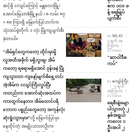
ဧက ၁၀၀ ခ
ဆင့်ရှိ ငလျင်ကြောင့် မန္တလေးမြို့၊
န့် ရေမြုပ်
အောင်မြေသာစံမြို့နယ် ၊ ၈ လမ်း ၈၇
ပျက်စီး
× ၈၈ ကြားရှိ မြောက်ပြင်ဘက်က
သုံးထပ်ခွဲတိုက် ၁ လုံး ပြိုကျပျက်စီး
by
MLAT
ခဲ့တာပါ။
၁ ရက် အ
ကြာက
23 views
“အိမ်ရှင်တွေကတော့ ထိုင်းမှာမို့
“ဆာဝါဒီစ
လူအထိအခိုက် မရှိဘူးဗျ၊ အိမ်
ကပ်”
ကတော့ ရစရာမရှိအောင် ဝုန်းခနဲ ပြို
ကျသွားတာ ကျနော့်မျက်စိရှေ့တင်၊
by
ကျော်ကြီး
အဲ့အိမ်က ငလျင်ကြီးလှုပ်ပြီး
၁ ရက်
အကြာက
ကတည်းက အောက်ဆုံးအထပ်က
11 views
ကားထွက်နေတာ၊ အိမ်ထောင်ပရိ
ရေစီးနဲ့မျော
ပါသွားတဲ့ ၂
ဘောက ပစ္စည်းတွေတော့ အကုန်လုံး
နှစ်အရွယ်
ဆုံးရှုံးသွားမှာ။”
လို့ မြောက်ပြင်မှာ
ကလေး ၁
နေထိုင်တဲ့ အမျိုးသားတဦးက
ဦးအပါ ၂