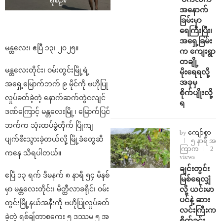
ရစဉ်။
အနောက်
ခြမ်းမှာ
ရေကြီးပြီး၊
အရှေ့ခြမ်း
မန္တလေး၊ ဧပြီ ၁၃၊ ၂၀၂၅။
က ကျေးရွာ
တချို့
မန္တလေးတိုင်း၊ ဝမ်းတွင်းမြို့ရဲ့
မိုးရေရလို့
အခုမှ
အရှေ့မြောက်ဘက် ၉ မိုင်ကို ဗဟိုပြု
စိုက်ပျိုးလို့
လှုပ်ခတ်ခဲ့တဲ့ နောက်ဆက်တွဲငလျင်
ရ
ဒဏ်ကြောင့် မန္တလေးမြို့၊ မြောက်ပြင်
ဘက်က သုံးထပ်ခွဲတိုက် ပြိုကျ
by
ကျော်စွာ
ပျက်စီးသွားခဲ့တယ်လို့ မြို့ခံတွေဆီ
၅ နာရီ အ
ကြာက
2
ကနေ သိရပါတယ်။
views
ချင်းတွင်း
ဧပြီ ၁၃ ရက် ဒီမနက် ၈ နာရီ ၅၄ မိနစ်
မြစ်ရေလျှံ
လို့ ယင်းမာ
မှာ မန္တလေးတိုင်း၊ မိတ္ထီလာခရိုင်၊ ဝမ်း
ပင်နဲ့ ဆား
တွင်းမြို့နယ်အနီးကို ဗဟိုပြုလှုပ်ခတ်
လင်းကြီးက
ခဲ့တဲ့ ရစ်ချ်တာစကေး ၅ ဒဿမ ၅ အ
စိုက်ခင်း