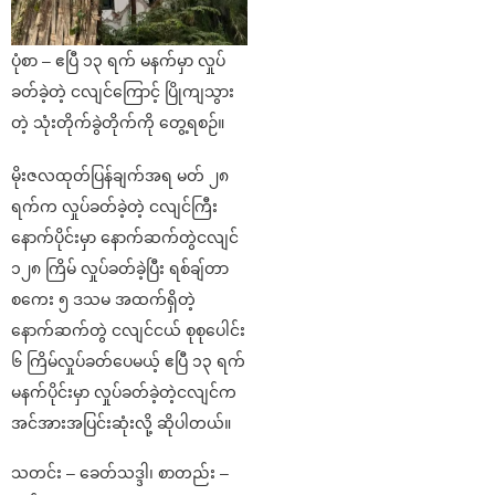
ပုံစာ – ဧပြီ ၁၃ ရက် မနက်မှာ လှုပ်
ခတ်ခဲ့တဲ့ ငလျင်ကြောင့် ပြိုကျသွား
တဲ့ သုံးတိုက်ခွဲတိုက်ကို တွေ့ရစဉ်။
မိုးဇလထုတ်ပြန်ချက်အရ မတ် ၂၈
ရက်က လှုပ်ခတ်ခဲ့တဲ့ ငလျင်ကြီး
နောက်ပိုင်းမှာ နောက်ဆက်တွဲငလျင်
၁၂၈ ကြိမ် လှုပ်ခတ်ခဲ့ပြီး ရစ်ချ်တာ
စကေး ၅ ဒသမ အထက်ရှိတဲ့
နောက်ဆက်တွဲ ငလျင်ငယ် စုစုပေါင်း
၆ ကြိမ်လှုပ်ခတ်ပေမယ့် ဧပြီ ၁၃ ရက်
မနက်ပိုင်းမှာ လှုပ်ခတ်ခဲ့တဲ့ငလျင်က
အင်အားအပြင်းဆုံးလို့ ဆိုပါတယ်။
သတင်း – ခေတ်သဒ္ဒါ၊ စာတည်း –