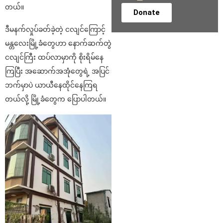
တယ်။
Donate
ဒီမနက်လှုပ်ခတ်ခဲ့တဲ့ ငလျင်ကြောင့်
မန္တလေးမြို့ခံတွေဟာ နောက်ဆက်တွဲ
ငလျင်ကြီး ထပ်လာမှာကို စိုးရိမ်နေ
ကြပြီး အဆောက်အအုံတွေရဲ့ အပြင်
ဘက်မှာပဲ ယာယီနေထိုင်နေကြရ
တယ်လို့ မြို့ခံတွေက ပြောပါတယ်။