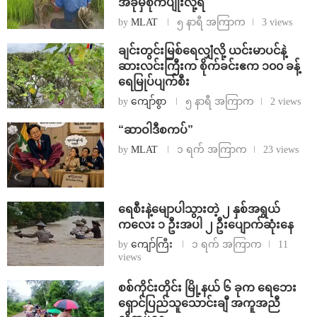
အခုမှစိုက်ပျိုးလို့ရ
by
MLAT
၅ နာရီ အကြာက
3 views
ချင်းတွင်းမြစ်ရေလျှံလို့ ယင်းမာပင်နဲ့
ဆားလင်းကြီးက စိုက်ခင်းဧက ၁၀၀ ခန့်
ရေမြုပ်ပျက်စီး
by
ကျော်စွာ
၅ နာရီ အကြာက
2 views
“ဆာဝါဒီစကပ်”
by
MLAT
၁ ရက် အကြာက
23 views
ရေစီးနဲ့မျောပါသွားတဲ့ ၂ နှစ်အရွယ်
ကလေး ၁ ဦးအပါ ၂ ဦးပျောက်ဆုံးနေ
by
ကျော်ကြီး
၁ ရက် အကြာက
11
views
စစ်ကိုင်းတိုင်း မြို့နယ် ၆ ခုက ရေဘေး
ရှောင်ပြည်သူသောင်းချီ အကူအညီ