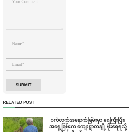
RELATED POST
⁩ ⁨ဝက်လက်အနောက်ခြမ်းမှာ ရေကြီးပြီး၊
အရှေ့ခြမ်းက ကျေးရွာတချို့ မိုးရေရလို့