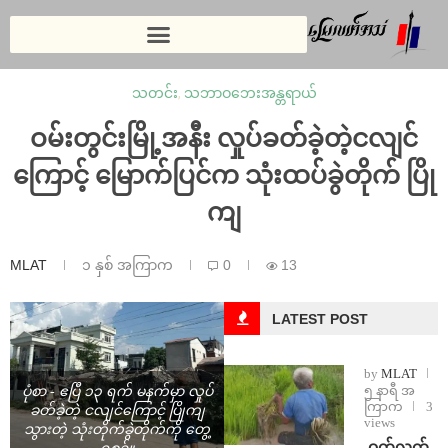
သတင်း
,
သဘာဝဘေးအန္တရာယ်
ဝမ်းတွင်းမြို့အနီး လှုပ်ခတ်ခဲ့တဲ့ငလျင်
ကြောင့် မြောက်ပြင်က သုံးထပ်ခွဲတိုက် ပြို
ကျ
MLAT
၁ နှစ် အကြာက
0
13
LATEST POST
by
MLAT
၅ နာရီ အ
ပုံစာ - ဧပြီ ၁၃ ရက် မနက်မှာ လှုပ်
ကြာက
3
ခတ်ခဲ့တဲ့ ငလျင်ကြောင့် ပြိုကျ
views
သွားတဲ့ သုံးတိုက်ခွဲတိုက်ကို တွေ့
⁩ ⁨ဝက်လက်