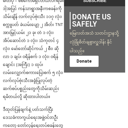
ဓါတ်ပုံ – စစ်ကော်မရှင်တယ်လီဂရမ်။
ဒါ့အပြင် ကန်သာရွာအနီးကစခန်းကို
DONATE US
သိမ်းချိန် လက်လုပ်ဗုံးသီး ၁၁၇ လုံး၊
SAFELY
စက္ကူပတ် ခဲယမ်းပျော့ ၂ အိတ်၊ TNT
အားမြှင့်ယမ်း ၂၁ ခု၊ တဲ ၁ လုံး၊
မြေလတ်အသံ သတင်းဌာနသို့
အိပ်ဆောင်တဲ ၁ လုံး၊ သံကုတင် ၄
လုံခြုံစိတ်ချစွာလှူဒါန်း နိုင်
လုံး၊ မော်တော်ဆိုင်ကယ် ၂ စီး၊ ဆို
ပါသည်။
လာ ၁ ချပ်၊ ဝရိန်စက် ၁ လုံး၊ ဝရိန်
Donate
ချောင်း (အကြီး) ၁ ထုပ်၊
လမ်းလျှောက်စကားပြောစက် ၅ လုံး၊
လက်လုပ်ဗုံးသီးအခွံပြုလုပ်တဲ့
ဆက်စပ်ပစ္စည်းတွေကိုသိမ်းဆည်း
ရမိတယ်လို့ ဆိုထားပါတယ်။
ဒီထုတ်ပြန်ချက်နဲ့ ပတ်သက်ပြီး
ဒေသခံကာကွယ်ရေးအဖွဲ့ဝင်တဦး
ကတော့ တော်လှန်ရေးတပ်စခန်းတွေ