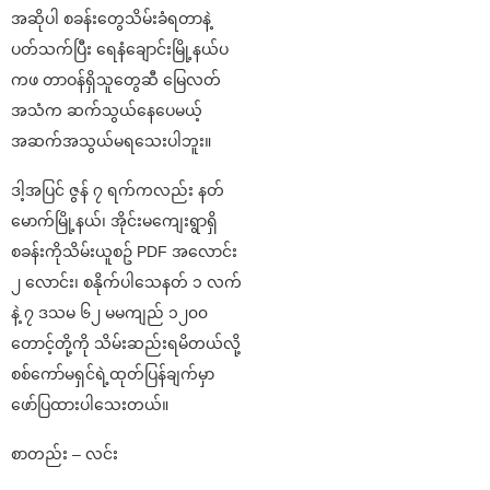
အဆိုပါ စခန်းတွေသိမ်းခံရတာနဲ့
ပတ်သက်ပြီး ရေနံချောင်းမြို့နယ်ပ
ကဖ တာဝန်ရှိသူတွေဆီ မြေလတ်
အသံက ဆက်သွယ်နေပေမယ့်
အဆက်အသွယ်မရသေးပါဘူး။
ဒါ့အပြင် ဇွန် ၇ ရက်ကလည်း နတ်
မောက်မြို့နယ်၊ အိုင်းမကျေးရွာရှိ
စခန်းကိုသိမ်းယူစဥ် PDF အလောင်း
၂ လောင်း၊ စနိုက်ပါသေနတ် ၁ လက်
နဲ့ ၇ ဒသမ ၆၂ မမကျည် ၁၂၀၀
တောင့်တို့ကို သိမ်းဆည်းရမိတယ်လို့
စစ်ကော်မရှင်ရဲ့ထုတ်ပြန်ချက်မှာ
ဖော်ပြထားပါသေးတယ်။
စာတည်း – လင်း