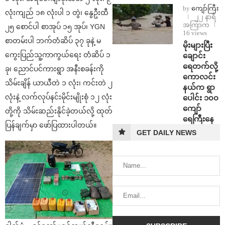
by
ကျော်ကြီး
လုံးကျည် ၁၈ လုံးပါ ၁ တွဲ၊ နွေဦးထီ
၂၂ နာရီ
အကြာက
၂၅ စောင်ပါ စာအုပ် ၁၅ အုပ်၊ YGN
16 views
စာတမ်းပါ ဘက်တံဆိပ် ၃၇ ခုနဲ့ မ
⁨မိုးများပြီး
ကွေးပြည်သူ့ကာကွယ်ရေး တံဆိပ် ၁
ချောင်း
ရေတက်လို့
ခု၊ ညောင်ပင်ကားရွာ အနီးစခန်းကို
ကောလင်း
သိမ်းချိန် ယာယီတဲ ၁ လုံး၊ ကင်းတဲ ၂
နယ်က ရွာ
လုံးနဲ့ လက်လုပ်နင်းမိုင်းမျိုးစုံ ၁၂ လုံး
ပေါင်း ၁၀၀
ကျော်
တို့ကို သိမ်းဆည်းနိုင်ခဲ့တယ်လို့ ထုတ်
ရေကြီးနေ
ပြန်ချက်မှာ ဖော်ပြထားပါတယ်။
GET DAILY NEWS