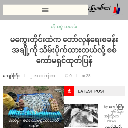
တိုက်ပွဲ
,
သတင်း
မကွေးတိုင်းထဲက တော်လှန်ရေးစခန်း
အချို့ကို သိမ်းပိုက်ထားတယ်လို့ စစ်
ကော်မရှင်ထုတ်ပြန်
ကျော်ကြီး
၂ လ အကြာက
0
28
LATEST POST
by
ကျော်ကြီး
၅၆ မိနစ်
အကြာက
ဓါတ်ပုံ - စစ်ကော်မရှင်တယ်လီ
1 views
ဂရမ်။
⁨⁩ ⁨ဂျက်ဖိုက်