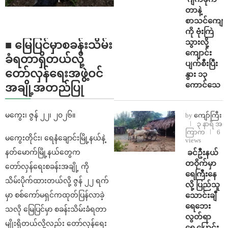
တာနဲ့
စာသင်ကျောင
ကို ဗုံးကြဲ
သွားလို့
■ မြေပြင်မှာစခန်းသိမ်း
ကျောင်း
ခံရတာရှိတယ်လို့
ပျက်စီးပြီး
တော်လှန်ရေးအဖွဲ့ဝင်
နွား ၁၃
ကောင်သေ
အချို့အတည်ပြု
မကွေး၊ ဇွန် ၂၂၊ ၂၀၂၆။
by
ကျော်ကြီး
၃ နာရီ အ
ကြာက
6
မကွေးတိုင်း၊ ရေနံချောင်းမြို့နယ်နဲ့
views
⁩ ⁨ခင်ဦးနယ်
နတ်မောက်မြို့နယ်တွေက
တဝိုက်မှာ
တော်လှန်ရေးစခန်းအချို့ ကို
ရေကြီးနေ
သိမ်းပိုက်ထားတယ်လို့ ဇွန် ၂၂ ရက်
လို့ ပြည်သူ
သောင်းချီ
မှာ စစ်ကော်မရှင်ကထုတ်ပြန်လာခဲ့
ရေဘေး
သလို မြေပြင်မှာ စခန်းသိမ်းခံရတာ
လွတ်ရာ
မျိုးရှိတယ်လို့လည်း တော်လှန်ရေး
ရွှေ့ပြောင်း