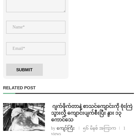
RELATED POST
⁨⁩ ⁨ဂျက်ဖိုက်တာနဲ့ စာသင်ကျောင်းကို ဗုံးကြဲ
သွားလို့ ကျောင်းပျက်စီးပြီး နွား ၁၃
ကောင်သေ
by
ကျော်ကြီး
၅၆ မိနစ် အကြာက
1
views