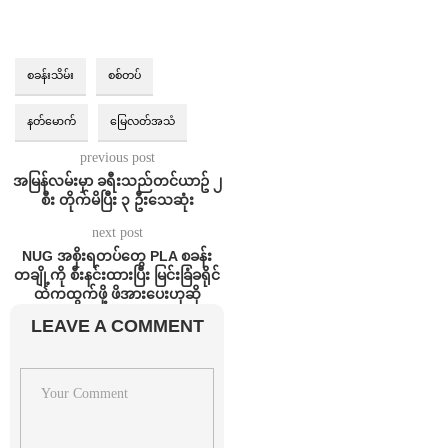
စခန်းသိမ်း
စစ်တပ်
နတ်မောက်
မြေလတ်အသံ
previous post
အမြန်လမ်းမှာ ခရီးသည်တင်ယာဥ် ၂
စီး တိုက်မိပြီး ၃ ဦးသေဆုံး
next post
NUG အစိုးရတပ်တွေ PLA စခန်း
တချို့ကို စီးနင်းထားပြီး မြင်းခြံခရိုင်
ထဲကထွက်ဖို့ ဖိအားပေးဟုဆို
LEAVE A COMMENT