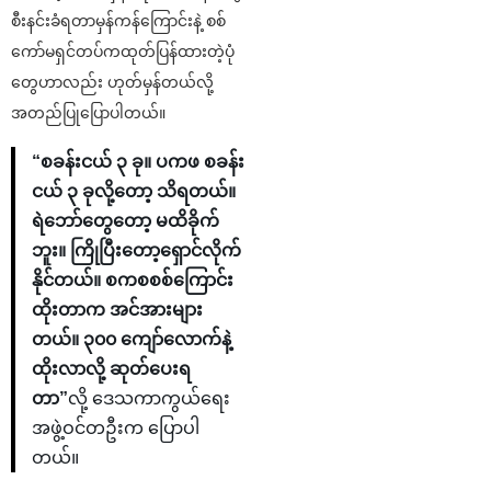
စီးနင်းခံရတာမှန်ကန်ကြောင်းနဲ့ စစ်
ကော်မရှင်တပ်ကထုတ်ပြန်ထားတဲ့ပုံ
တွေဟာလည်း ဟုတ်မှန်တယ်လို့
အတည်ပြုပြောပါတယ်။
“စခန်းငယ် ၃ ခု။ ပကဖ စခန်း
ငယ် ၃ ခုလို့တော့ သိရတယ်။
ရဲဘော်တွေတော့ မထိခိုက်
ဘူး။ ကြိုပြီးတော့ရှောင်လိုက်
နိုင်တယ်။ စကစစစ်ကြောင်း
ထိုးတာက အင်အားများ
တယ်။ ၃၀၀ ကျော်လောက်နဲ့
ထိုးလာလို့ ဆုတ်ပေးရ
တာ”
လို့ ဒေသကာကွယ်ရေး
အဖွဲ့ဝင်တဦးက ပြောပါ
တယ်။