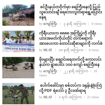
⁩ ⁨ခင်ဦးနယ်တဝိုက်မှာ ရေကြီးနေလို့ ပြည်
သူသောင်းချီ ရေဘေးလွတ်ရာရွှေ့ပြောင်း
နေရ
by
ကျော်ကြီး
၃ နာရီ အကြာက
6 views
ကိုရီးယားက ၈၈၈၈ အကြိုပွဲကို ကိုရီး
ယားအမတ်ကိုယ်တိုင် တက်ရောက်
အားပေးကာ တောင်းဆိုစာများကို လက်ခံ
by
MLAT
၁၈ နာရီ အကြာက
6 views
⁨မိုးများပြီး ချောင်းရေတက်လို့ ကောလင်း
နယ်က ရွာပေါင်း ၁၀၀ ကျော် ရေကြီးနေ
by
ကျော်ကြီး
၂၂ နာရီ အကြာက
16
views
⁩ ⁨ပေါက်ခေါင်းမှာ စစ်တပ်က ဒရုန်းနဲ့ဗုံးကြဲ
လို့ PDF ရဲဘော် ၃ ဦးဒဏ်ရာရ
by
MLAT
၁ ရက် အကြာက
21 views