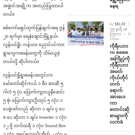
နေရ
အဖွဲ့ဝင်အချို့က အတည်ပြုထားပါ
တယ်။
by
MLAT
စစ်ကော်မရှင်ထုတ်ပြန်ချက်အရ ဇွန်
၁၈ နာရီ အ
ကြာက
6
၂၀ ရက်မှာ ရေနံချောင်းမြို့နယ်၊
views
လွန်းပင်ရှို၊ ကန်သာ၊ ညောင်ပင်ကား
ကိုရီးယား
က ၈၈၈၈
ရွာတွေကစခန်းတွေကို သိမ်းယူခဲ့
အကြိုပွဲကို
တယ်လို့ ဆိုပါတယ်။
ကိုရီးယား
အမတ်
လွန်းပင်ရှိုရွာစခန်းအတွင်းက
ကိုယ်တိုင်
မော်တော်ဆိုင်ကယ် ၁ စီး၊ စားဆီ ၅
တက်
ရောက်
ဂါလံ ၅ ပုံး၊ ပြောက်ကျားယူနီဖောင်း
အားပေး
၅ စုံ၊ ပြောက်ကျားဦးထုပ် ၅ လုံး၊ ၁
ကာ
ပေခွဲပတ်လည် ဆိုလာ ၁ ချပ်၊ ၄ ပေ
တောင်းဆို
စာများကို
၈ ပေ ဆိုလာ ၁ ချပ်၊ Inverter ၁ လုံး၊
လက်ခံ
၁၂ ဗို့ ဘက်ထရီ ၁ လုံး၊ Sound Box
၁ လုံး၊ အရပ်ကျောပိုးအိတ် ၂ လုံး၊ ၉