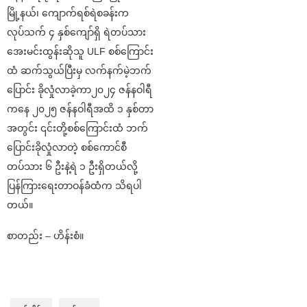
မြို့နယ်၊ ကျောက်ရစ်ရဲစခန်းက
လုပ်သက် ၄ နှစ်ကျော်ရှိ ရဲတပ်သား
အေးမင်းထွန်းဆိုသူ ULF စစ်ကြောင်း
ထံ ဆက်သွယ်ပြီးမှ လက်နက်မဲ့ဘက်
ပြောင်း ခိုလှုံလာခဲ့ကာ၂၀၂၄ ဇန်နဝါရီ
ကနေ ၂၀၂၅ ဇန်နဝါရီအထိ ၁ နှစ်တာ
အတွင်း ၎င်းတို့စစ်ကြောင်းထံ ဘက်
ပြောင်းခိုလှုံလာတဲ့ စစ်ကောင်စီ
တပ်သား ၆ ဦးနဲ့ရဲ ၁ ဦးရှိတယ်လို့
ပြန်ကြားရေးတာဝန်ခံထံက သိရပါ
တယ်။
စာတည်း – ဟိန်းစံ။