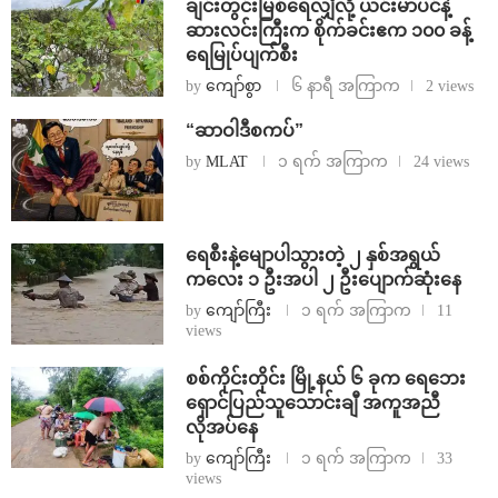
ချင်းတွင်းမြစ်ရေလျှံလို့ ယင်းမာပင်နဲ့
ဆားလင်းကြီးက စိုက်ခင်းဧက ၁၀၀ ခန့်
ရေမြုပ်ပျက်စီး
by
ကျော်စွာ
၆ နာရီ အကြာက
2 views
“ဆာဝါဒီစကပ်”
by
MLAT
၁ ရက် အကြာက
24 views
ရေစီးနဲ့မျောပါသွားတဲ့ ၂ နှစ်အရွယ်
ကလေး ၁ ဦးအပါ ၂ ဦးပျောက်ဆုံးနေ
by
ကျော်ကြီး
၁ ရက် အကြာက
11
views
စစ်ကိုင်းတိုင်း မြို့နယ် ၆ ခုက ရေဘေး
ရှောင်ပြည်သူသောင်းချီ အကူအညီ
လိုအပ်နေ
by
ကျော်ကြီး
၁ ရက် အကြာက
33
views