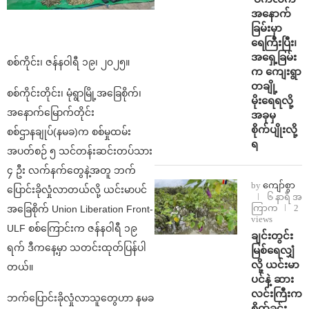
အနောက်
ခြမ်းမှာ
ရေကြီးပြီး၊
အရှေ့ခြမ်း
စစ်ကိုင်း၊ ဇန်နဝါရီ ၁၉၊ ၂၀၂၅။
က ကျေးရွာ
တချို့
စစ်ကိုင်းတိုင်း၊ မုံရွာမြို့အခြေစိုက်၊
မိုးရေရလို့
အနောက်မြောက်တိုင်း
အခုမှ
စိုက်ပျိုးလို့
စစ်ဌာနချုပ်(နမခ)က စစ်မှုထမ်း
ရ
အပတ်စဉ် ၅ သင်တန်းဆင်းတပ်သား
၄ ဦး လက်နက်တွေနဲ့အတူ ဘက်
by
ကျော်စွာ
ပြောင်းခိုလှုံလာတယ်လို့ ယင်းမာပင်
၆ နာရီ အ
ကြာက
2
အခြေစိုက် Union Liberation Front-
views
ULF စစ်ကြောင်းက ဇန်နဝါရီ ၁၉
ချင်းတွင်း
ရက် ဒီကနေ့မှာ သတင်းထုတ်ပြန်ပါ
မြစ်ရေလျှံ
လို့ ယင်းမာ
တယ်။
ပင်နဲ့ ဆား
လင်းကြီးက
ဘက်ပြောင်းခိုလှုံလာသူတွေဟာ နမခ
စိုက်ခင်း