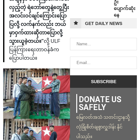
ဦး
လှည့်တဲ့ ရဲဘော်တွေနဲ့တွေ့ပြီး
ပျောက်ဆုံး
နေ
အလင်းဝင်ချင်ကြောင်းပြော
GET DAILY NEWS
ပြလို့ လက်နက်လည်း ဘယ်
မှာဝှက်ထားဆိုတာပြောလို့
သွားယူခဲ့တယ်။”
လို့ ULF
ပြန်ကြားရေးတာဝန်ခံက
ပြောပါတယ်။
DONATE US
SAFELY
မြေလတ်အသံ သတင်းဌာနသို့
လုံခြုံစိတ်ချစွာလှူဒါန်း နိုင်
ပါသည်။