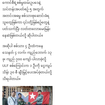
ကောင်စီရဲ့စစ်မှုထမ်းဥပဒေနဲ့
သင်တန်းအပတ်စဥ် ၅ အတွက်
အတင်းအဓမ္မ စစ်သားစုဆောင်းခံရ
သူတွေဖြစ်ကာ ၎င်းတို့ဖြစ်စဥ်တွေနဲ့
ပတ်သက်ပြီး လတ်တလောမေးမြန်း
နေဆဲဖြစ်တယ်လို့ ဆိုပါတယ်။
အဆိုပါ စစ်သား ၄ ဦးထံကနေ
သေနတ် ၄ လက်၊ ကျည်ဘောက် ၁၃
ခု၊ ကျည် ၇၀၀ ကျော် ပါလာခဲ့လို့
ULF စစ်ကြောင်းက ၁ ဦးကို ငွေကျပ်
သိန်း ၃၀ စီ ချီးမြှင့်ပေးအပ်ခဲ့တယ်လို့
သိရပါတယ်။