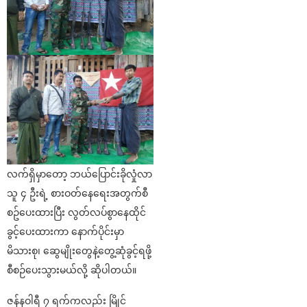
လက်ရှိမှာတော့ ဘယ်ပြောင်းခိုလှုံလာ
သူ ၄ ဦးရဲ့ စားဝတ်နေရေးအတွက်စီ
စဥ်ပေးထားပြီး လွတ်လပ်စွာနေထိုင်
ခွင့်ပေးထားကာ နောက်ပိုင်းမှာ
မိသားစု၊ ဆွေမျိုးတွေနဲ့တွေ့ဆုံခွင့်ရဖို့
စီစ​ဉ်ပေးသွားမယ်လို့ ဆိုပါတယ်။
ဇန်နဝါရီ ၇ ရက်ကလည်း မြိုင်