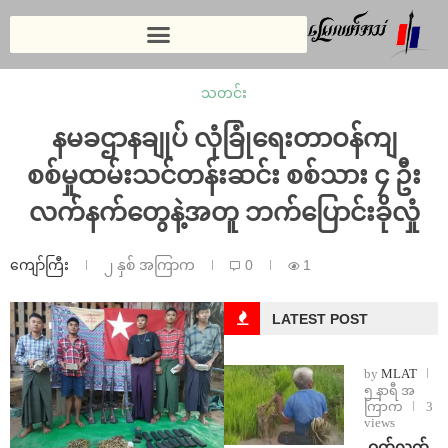
သတင်း
နမခဌာနချုပ် လုံခြုံရေးတာဝန်ကျ
စစ်မှုထမ်းသင်တန်းဆင်း စစ်သား ၄ ဦး
လက်နက်တွေနဲ့အတူ ဘက်ပြောင်းခိုလှုံ
ကျော်ကြီး
၂ နှစ် အကြာက
0
1
LATEST POST
by
MLAT
၅ နာရီ အ
ကြာက
3
views
⁩ ⁨ဝက်လက်