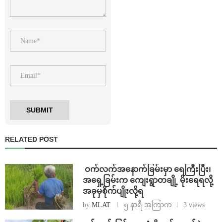
RELATED POST
⁩ ⁨ဝက်လက်အနောက်ခြမ်းမှာ ရေကြီးပြီး၊
အရှေ့ခြမ်းက ကျေးရွာတချို့ မိုးရေရလို့
အခုမှစိုက်ပျိုးလို့ရ
by
MLAT
၅ နာရီ အကြာက
3 views