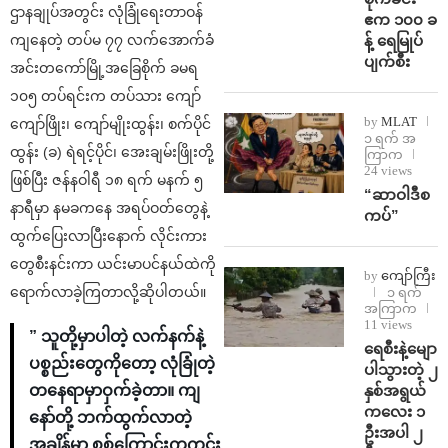
ဌာနချုပ်အတွင်း လုံခြုံရေးတာဝန်
ဧက ၁၀၀ ခ
န့် ရေမြုပ်
ကျနေတဲ့ တပ်မ ၇၇ လက်အောက်ခံ
ပျက်စီး
အင်းတကော်မြို့အခြေစိုက် ခမရ
၁၀၅ တပ်ရင်းက တပ်သား ကျော်
by
MLAT
ကျော်ဖြိုး၊ ကျော်မျိုးထွန်း၊ စက်ပိုင်
၁ ရက် အ
ထွန်း (ခ) ရဲရင့်ပိုင်၊ အေးချမ်းဖြိုးတို့
ကြာက
24 views
ဖြစ်ပြီး ဇန်နဝါရီ ၁၈ ရက် မနက် ၅
“ဆာဝါဒီစ
နာရီမှာ နမခကနေ အရပ်ဝတ်တွေနဲ့
ကပ်”
ထွက်ပြေးလာပြီးနောက် လိုင်းကား
တွေစီးနင်းကာ ယင်းမာပင်နယ်ထဲကို
by
ကျော်ကြီး
ရောက်လာခဲ့ကြတာလို့ဆိုပါတယ်။
၁ ရက်
အကြာက
11 views
” သူတို့မှာပါတဲ့ လက်နက်နဲ့
ရေစီးနဲ့မျော
ပစ္စည်းတွေကိုတော့ လုံခြုံတဲ့
ပါသွားတဲ့ ၂
နှစ်အရွယ်
တနေရာမှာဝှက်ခဲ့တာ။ ကျ
ကလေး ၁
နော်တို့ ဘက်ထွက်လာတဲ့
ဦးအပါ ၂
အချိန်မှာ စစ်ကြောင်းကကင်း