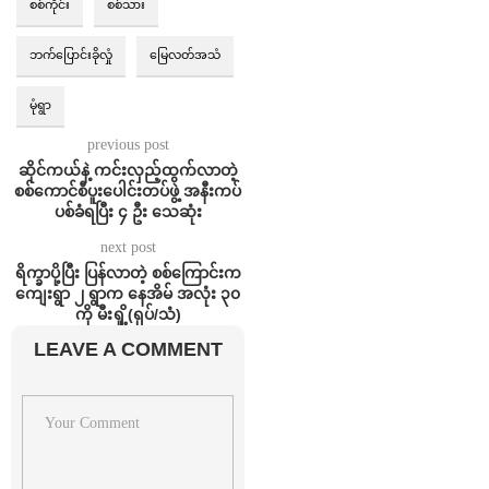
စစ်ကိုင်း
စစ်သား
ဘက်ပြောင်းခိုလှုံ
မြေလတ်အသံ
မုံရွာ
previous post
ဆိုင်ကယ်နဲ့ ကင်းလှည့်ထွက်လာတဲ့
စစ်ကောင်စီပူးပေါင်းတပ်ဖွဲ့ အနီးကပ်
ပစ်ခံရပြီး ၄ ဦး သေဆုံး
next post
ရိက္ခာပို့ပြီး ပြန်လာတဲ့ စစ်ကြောင်းက
ကျေးရွာ ၂ ရွာက နေအိမ် အလုံး ၃၀
ကို မီးရှို့(ရုပ်/သံ)
LEAVE A COMMENT