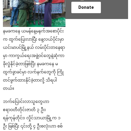
Donate
နမခကနေ ယမန်နေ့မနက်အစောပိုင်း
က ထွက်ပြေးလာပြီး နေ့လယ်ပိုင်းမှာ
ယင်းမာပင်မြို့နယ် လမ်းပိုင်းတနေရာ
မှာ ကာကွယ်ရေးအဖွဲ့ဝင်တွေနဲ့ဆုံကာ
ခိုလှုံနိုင်ခဲ့တာဖြစ်ပြီး နမခကနေ မ
ထွက်ခွာခင်မှာ လက်နက်တွေကို ကြို
တင်ဖွက်ထားနိုင်ခဲ့တာလို့ သိရပါ
တယ်။
ဘက်ပြောင်းလာသူတွေဟာ
ဧရာဝတီတိုင်းဇာတိ ၃ ဦး၊
ရန်ကုန်တိုင်း၊ လှိုင်သာယာမြို့က ၁
ဦး ဖြစ်ပြီး ၎င်းတို့ ၄ ဦးစလုံးဟာ စစ်