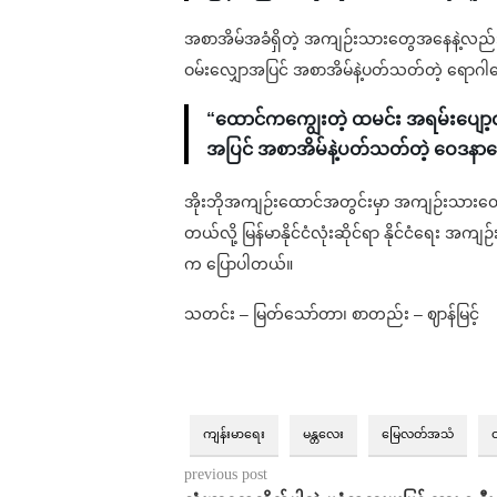
အစာအိမ်အခံရှိတဲ့ အကျဉ်းသားတွေအနေနဲ့လည်း ထ
ဝမ်းလျှောအပြင် အစာအိမ်နဲ့ပတ်သတ်တဲ့ ရောဂါတ
“ထောင်ကကျွေးတဲ့ ထမင်း အရမ်းပျော့လွ
အပြင် အစာအိမ်နဲ့ပတ်သတ်တဲ့ ဝေဒနာတ
အိုးဘိုအကျဉ်းထောင်အတွင်းမှာ အကျဉ်းသားတွေက
တယ်လို့ မြန်မာနိုင်ငံလုံးဆိုင်ရာ နိုင်ငံရေး 
က ပြောပါတယ်။
သတင်း – မြတ်သော်တာ၊ စာတည်း – ဈာန်မြင့်
ကျန်းမာ‌ရေး
မန္တလေး
မြေလတ်အသံ
ဝ
previous post