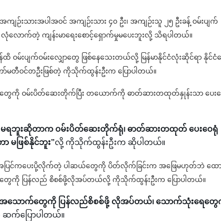
ငံရေးအကျဉ်းသားအပါအဝင် အကျဉ်းသား ၄၀ ဦး၊ အကျဉ်းသူ ၂၅ ဦးခန့် ဝမ်းပျက်
လုံလောက်တဲ့ ကျန်းမာရေးစောင့်ရှောက်မှုမပေးဘူးလို့ သိရပါတယ်။
ဝမ်းပျက်ဝမ်းလျှောတွေ ဖြစ်နေသေးတယ်လို့ မြန်မာနိုင်ငံလုံးဆိုင်ရာ နိုင်ငံ
်မတီဝင်တဦးဖြစ်တဲ့ ကိုသိုက်ထွန်းဦးက ပြောပါတယ်။
ွေကို ဝမ်းပိတ်ဆေးတိုက်ပြီး တယောက်ကို ဓာတ်ဆားတထုတ်နှုန်းသာ ပေးဝေ
 မရဘူးဆိုတာက ဝမ်းပိတ်ဆေးတိုက်ရုံ၊ ဓာတ်ဆားတထုတ် ပေးဝေရုံ
တာ မဖြစ်နိုင်ဘူး”
လို့ ကိုသိုက်ထွန်းဦးက ဆိုပါတယ်။
ရင် အပြင်ကပေးပို့လိုက်တဲ့ ပါဆယ်တွေကို ပိတ်လိုက်ခြင်းက အဖြေမဟုတ်ဘဲ ထော
ေကို ပြန်လည် စိစစ်ဖို့လိုအပ်တယ်လို့ ကိုသိုက်ထွန်းဦးက ပြောပါတယ်။
သောက်တွေကို ပြန်လည်စိစစ်ဖို့ လိုအပ်တယ်၊ သောက်သုံးရေတွေက
ူက ဆက်ပြောပါတယ်။