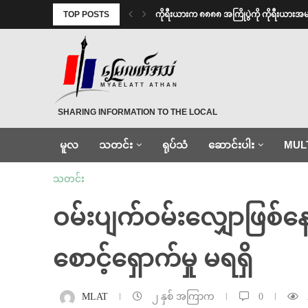
TOP POSTS
ကိုရီးယားက ၈၈၈၈ အကြိုပွဲကို ကိုရီးယား
MYAELATT ATHAN
SHARING INFORMATION TO THE LOCAL
မူလ
သတင်း
ရုပ်သံ
ဆောင်းပါး
MUL
သတင်း
ဝမ်းပျက်ဝမ်းလျှောဖြစ်န
စောင့်ရှောက်မှု မရရှိ
MLAT
၂ နှစ် အကြာက
0