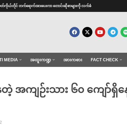
အမတ်ကိုယ်တိုင် တက်ရောက်အားပေးကာ တောင်းဆိုစာများကို လက်ခံ
TI MEDIA
အထူးကဏ္ဍ
အားကစား
FACT CHECK
ေတဲ့ အကျဉ်းသား ၆၀ ကျော်ရှိန
2