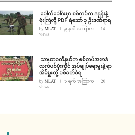
⁩ ⁨ပေါက်ခေါင်းမှာ စစ်တပ်က ဒရုန်းနဲ့
ဗုံးကြဲလို့ PDF ရဲဘော် ၃ ဦးဒဏ်ရာရ
by
MLAT
၉ နာရီ အကြာက
14
views
⁩ ⁨သာယာဝတီနယ်က စစ်တပ်အမာခံ
လက်ပစ်ဗုံးကိုင် အုပ်ချုပ်ရေးမှူးနဲ့ ရာ
အိမ်မှူးတို့ ပစ်ခတ်ခံရ
by
MLAT
၁ ရက် အကြာက
20
views