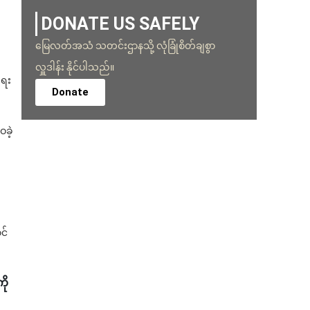
DONATE US SAFELY
မြေလတ်အသံ သတင်းဌာနသို့ လုံခြုံစိတ်ချစွာ
လှူဒါန်း နိုင်ပါသည်။
ရေး
Donate
ခဲ့
င်
ို