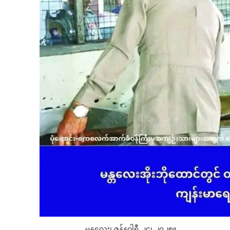
မန္တလေး၊ ဇန်နဝါရီ ၂၄၊ ၂၀၂၅။