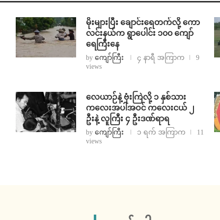
⁨မိုးများပြီး ချောင်းရေတက်လို့ ကော
လင်းနယ်က ရွာပေါင်း ၁၀၀ ကျော်
ရေကြီးနေ
by
ကျော်ကြီး
၄ နာရီ အကြာက
9
views
⁨လေယာဉ်နဲ့ ဗုံးကြဲလို့ ၁ နှစ်သား
ကလေးအပါအဝင် ကလေးငယ် ၂
ဦးနဲ့ လူကြီး ၄ ဦးဒဏ်ရာရ
by
ကျော်ကြီး
၁ ရက် အကြာက
11
views