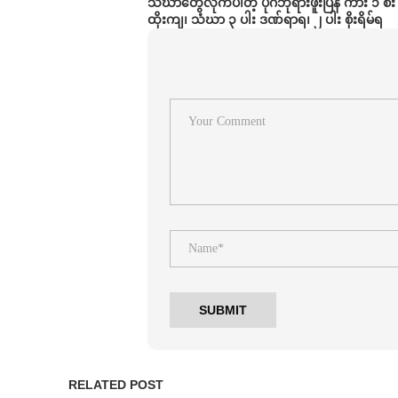
သံဃာတွေလိုက်ပါတဲ့ ပုဂံဘုရားဖူးပြန် ကား ၁ စ
ထိုးကျ၊ သံဃာ ၃ ပါး ဒဏ်ရာရ၊ ၂ ပါး စိုးရိမ်ရ
RELATED POST