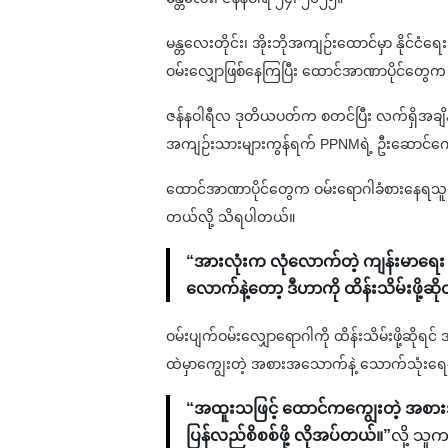
မန္တလေးတိုင်း၊ အိုးဘိုအကျဉ်းထောင်မှာ နိုင်
ဝမ်းလျှောဖြစ်နေကြပြီး ထောင်အာဏာပိုင်တွေက 
ဇန်နဝါရီလ ဒုတိယပတ်က စတင်ပြီး လက်ရှိအချိန်ထိ 
အကျဉ်းသားများကွန်ရက် PPNMရဲ့ ဦးဆောင်ကော
ထောင်အာဏာပိုင်တွေက ဝမ်းရောဂါခံစားနေရသူတ
တယ်လို့ သိရပါတယ်။
“အားလုံးက လုံလောက်တဲ့ ကျန်းမာရေး
လောက်နဲ့တော့ ဒီဟာကို ထိန်းသိမ်းဖို့ဆို
ဝမ်းပျက်ဝမ်းလျှောရောဂါကို ထိန်းသိမ်းဖို့ဆို
ထဲမှာကျွေးတဲ့ အစားအသောက်နဲ့ သောက်သုံးရေတွ
“အထူးသဖြင့် ထောင်ကကျွေးတဲ့ အစားအ
ပြန်လည်စိစစ်ဖို့ လိုအပ်တယ်။”
လို့ သ