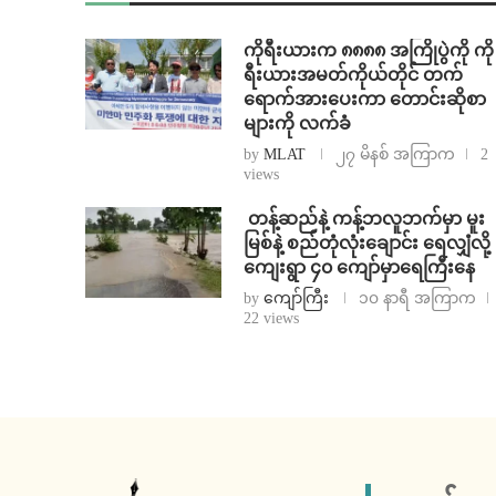
ကိုရီးယားက ၈၈၈၈ အကြိုပွဲကို ကို
ရီးယားအမတ်ကိုယ်တိုင် တက်
ရောက်အားပေးကာ တောင်းဆိုစာ
များကို လက်ခံ
by
MLAT
၂၇ မိနစ် အကြာက
2
views
⁩ ⁨တန့်ဆည်နဲ့ ကန့်ဘလူဘက်မှာ မူး
မြစ်နဲ့ စည်တုံလုံးချောင်း ရေလျှံလို့
ကျေးရွာ ၄၀ ကျော်မှာရေကြီးနေ
by
ကျော်ကြီး
၁၀ နာရီ အကြာက
22 views