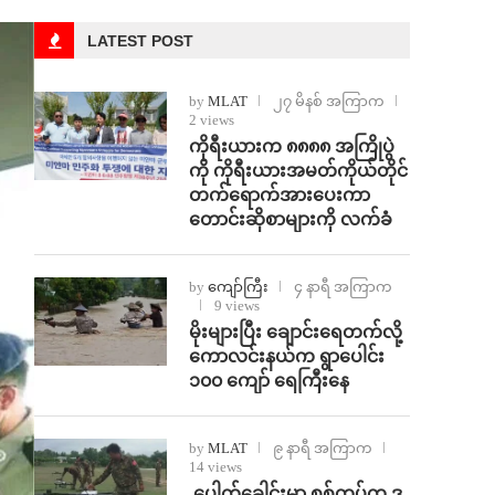
LATEST POST
by
MLAT
၂၇ မိနစ် အကြာက
2 views
ကိုရီးယားက ၈၈၈၈ အကြိုပွဲ
ကို ကိုရီးယားအမတ်ကိုယ်တိုင်
တက်ရောက်အားပေးကာ
တောင်းဆိုစာများကို လက်ခံ
by
ကျော်ကြီး
၄ နာရီ အကြာက
9 views
⁨မိုးများပြီး ချောင်းရေတက်လို့
ကောလင်းနယ်က ရွာပေါင်း
၁၀၀ ကျော် ရေကြီးနေ
by
MLAT
၉ နာရီ အကြာက
14 views
⁩ ⁨ပေါက်ခေါင်းမှာ စစ်တပ်က ဒ