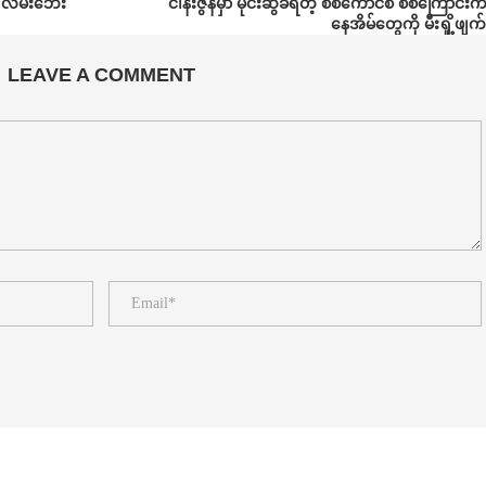
ီး လမ်းဘေး
ငါန်းဇွန်မှာ မိုင်းဆွဲခံရတဲ့ စစ်ကောင်စီ စစ်ကြောင်း
နေအိမ်တွေကို မီးရှို့ဖျက
LEAVE A COMMENT