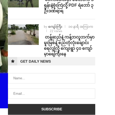
ရုန်းနဲ့ဗုံးကြဲလို့ PDF ရဲဘော် ၃
ဦးဒဏ်ရာရ
by
ကျော်ကြီး
၁၀ နာရီ အကြာက
22 views
⁩ ⁨တန့်ဆည်နဲ့ ကန့်ဘလူဘက်မှာ
မူးမြစ်နဲ့ စည်တုံလုံးချောင်း
ရေလျှံလို့ ကျေးရွာ ၄၀ ကျော်
မှာရေကြီးနေ
GET DAILY NEWS