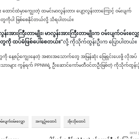
ောင်ထဲမှာကျွေးတဲ့ ထမင်းမာလွန်းတာ၊ ပျော့လွန်းတာကြောင့် ဝမ်းပျက်
ွေကိုပါ ဖြစ်စေနိုင်တယ်လို့ သိရပါတယ်။
န်းအားကြီးတာမျိုး၊ မာလွန်းအားကြီးတာမျိုးက ဝမ်းပျက်ဝမ်းလျှေ
ွေကို ထပ်မံဖြစ်ပေါ်စေတယ်။”
လို့ ကိုသိုက်ထွန်းဦးက ပြောပါတယ်။
ို နေ့စဉ်ကျွေးနေတဲ့ အစားအသောက်တွေ အမြန်ဆုံး ဖြေရှင်းပေးဖို့ လိုအပ်
အကျဉ်းသားများ ကွန်ရက် PPNMရဲ့ ဦးဆောင်ကော်မတီဝင်တဦးဖြစ်တဲ့ ကိုသိုက်ထွန်း
မ်းပျက်ဝမ်းလျှော
အကျဥ်းထောင်
အိုးဘိုထောင်
next 