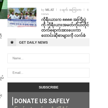
by
MLAT
၁ ရက် အကြာက
6
views
ကိုရီးယားက ၈၈၈၈ အကြိုပွဲ
ကို ကိုရီးယားအမတ်ကိုယ်တိုင်
တက်ရောက်အားပေးကာ
တောင်းဆိုစာများကို လက်ခံ
ို
GET DAILY NEWS
ုပ်
်း
DONATE US SAFELY