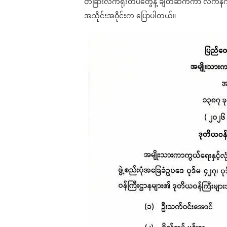
တခြားလက်ရုံးတပ်တွေနဲ့ ချိတ်ဆက်ကာ လက်နက်
အသိုင်းအဝိုင်းက ပြောပါတယ်။