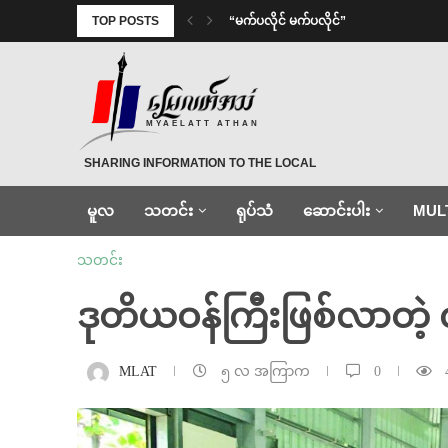
TOP POSTS
⁨ ⁨“မက်ပလိုင် မက်ပလိုင်”
MYAELATT ATHAN
SHARING INFORMATION TO THE LOCAL
မူလ
သတင်း
ရုပ်သံ
ဆောင်းပါး
MUL
သတင်း
ဒုတိယဝန်ကြီးဖြစ်လာတဲ့
MLAT
၅ လ အကြာက
0