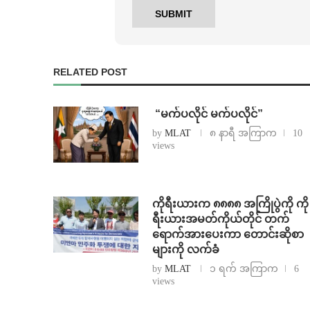
RELATED POST
⁨ ⁨“မက်ပလိုင် မက်ပလိုင်”
by
MLAT
၈ နာရီ အကြာက
10
views
ကိုရီးယားက ၈၈၈၈ အကြိုပွဲကို ကို
ရီးယားအမတ်ကိုယ်တိုင် တက်
ရောက်အားပေးကာ တောင်းဆိုစာ
များကို လက်ခံ
by
MLAT
၁ ရက် အကြာက
6
views