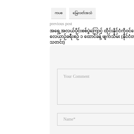
ကပစ
မြေလတ်အသံ
previous post
အရှေ့အလယ်ပိုင်းစစ်ပွဲကြောင့် ထိုင်းနိုင်ငံကိုဝင
လေယာဉ်ခရီးစဉ် ၁ ထောင်ခန့် ဖျက်သိမ်း (နိုင်
သတင်း)