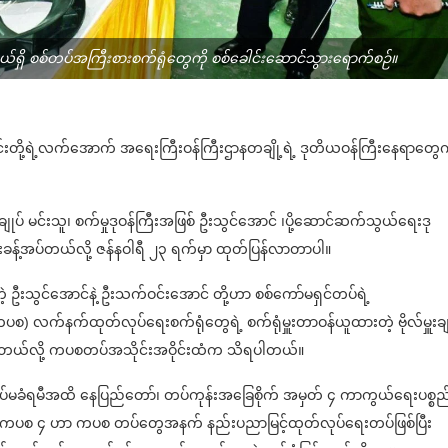
ို့နယ်ရှိ စစ်တပ်အကြီးစားစက်ရုံတွေကို စစ်ခေါင်းဆောင်သွားရောက်စဉ်။
၎င်းတို့ရဲ့လက်အောက် အရေးကြီးဝန်ကြီးဌာနတချို့ရဲ့ ဒုတိယဝန်ကြီးနေရာတွေက
ျုပ် မင်းသူ၊ စက်မှုဒုဝန်ကြီးအဖြစ် ဦးသွင်အောင် ၊ပို့ဆောင်ဆက်သွယ်ရေးဒု
ုးခန့်အပ်တယ်လို့ ဇန်နဝါရီ ၂၃ ရက်မှာ ထုတ်ပြန်လာတာပါ။
ာတဲ့ ဦးသွင်အောင်နဲ့ ဦးသက်ဝင်းအောင် တို့ဟာ စစ်ကော်မရှင်တပ်ရဲ့
လက်နက်ထုတ်လုပ်ရေးစက်ရုံတွေရဲ့ စက်ရုံမှူးတာဝန်ယူထားတဲ့ ဗိုလ်မှူးချ
ု့ဖြစ်တယ်လို့ ကပစတပ်အသိုင်းအဝိုင်းထံက သိရပါတယ်။
န့်အပ်မခံရမီအထိ နေပြည်တော်၊ တပ်ကုန်းအခြေစိုက် အမှတ် ၄ ကာကွယ်ရေးပစ္စည
်ပြီး ကပစ ၄ ဟာ ကပစ တပ်တွေအနက် နည်းပညာမြင့်ထုတ်လုပ်ရေးတပ်ဖြစ်ပြီး