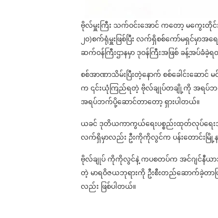
ဗိုလ်မှူးကြီး သက်ဝင်းအောင် ကတော့ မကွေးတိုင
၂၀)စက်ရုံမှူးဖြစ်ပြီး လက်ရှိစစ်ကော်မရှင်မှာအရေ
ဆက်ဝန်ကြီးဌာနမှာ ဒုဝန်ကြီးအဖြစ် ခန့်အပ်ခံခဲ့
စစ်အာဏာသိမ်းပြီးတဲ့နောက် စစ်ခေါင်းဆောင် မင်
က ၎င်းယုံကြည်ရတဲ့ ဗိုလ်ချုပ်တချို့ကို အရပ်ဘ
အရပ်ဘက်ပို့ဆောင်တာတော့ ရှားပါတယ်။
ယခင် ဒုတိယကာကွယ်ရေးပစ္စည်းထုတ်လုပ်ရေးအရာရှိချ
လက်ရှိမှာလည်း ဦးကိုကိုလွင်က ပန်းတောင်းမြိ
ဗိုလ်ချုပ် ကိုကိုလွင်နဲ့ ကပစတပ်က အင်ဂျင်န
တဲ့ မာရဝိဇယဘုရားကို ဦးစီးတည်ဆောက်ခဲ့တာဖြစ်ပြီ
လည်း ဖြစ်ပါတယ်။