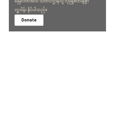
မြေလတ်အသံ သတင်းဌာနသို့ လုံခြုံစိတ်ချစွာ
လှူဒါန်း နိုင်ပါသည်။
Donate