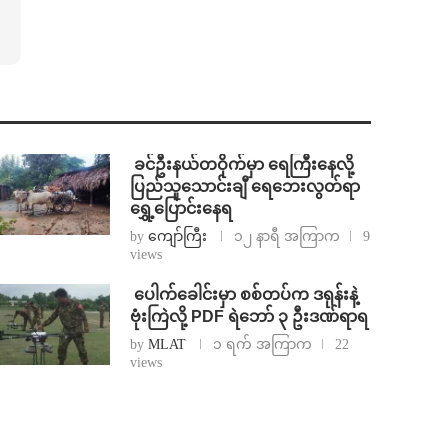
⁩ ⁨ခင်ဦးနယ်တဝိုက်မှာ ရေကြီးနေလို့
ပြည်သူသောင်းချီ ရေဘေးလွတ်ရာ
ရွှေ့ပြောင်းနေရ
by
ကျော်ကြီး
၁၂ နာရီ အကြာက
9
views
⁩ ⁨ပေါက်ခေါင်းမှာ စစ်တပ်က ဒရုန်းနဲ့
ဗုံးကြဲလို့ PDF ရဲဘော် ၃ ဦးဒဏ်ရာရ
by
MLAT
၁ ရက် အကြာက
22
views