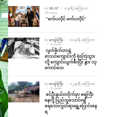
by
MLAT
၈ နာရီ အကြာက
10 views
⁨ ⁨“မက်ပလိုင် မက်ပလိုင်”
by
ကျော်ကြီး
၁၀ နာရီ အကြာက
4 views
⁨⁩ ⁨ဂျက်ဖိုက်တာနဲ့
စာသင်ကျောင်းကို ဗုံးကြဲသွား
လို့ ကျောင်းပျက်စီးပြီး နွား ၁၃
ကောင်သေ
by
ကျော်ကြီး
၁၂ နာရီ အကြာက
9 views
⁩ ⁨ခင်ဦးနယ်တဝိုက်မှာ ရေကြီး
နေလို့ ပြည်သူသောင်းချီ
ရေဘေးလွတ်ရာရွှေ့ပြောင်းနေ
ရ