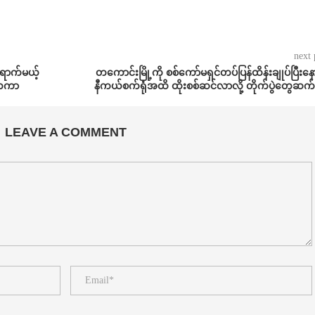
next 
်ရောက်မယ့်
တကောင်းမြို့ကို စစ်ကော်မရှင်တပ်ပြန်ထိန်းချုပ်ပြီးန
ငံတကာ
နီကယ်စက်ရုံအထိ ထိုးစစ်ဆင်လာလို့ တိုက်ပွဲတွေဆက်
LEAVE A COMMENT