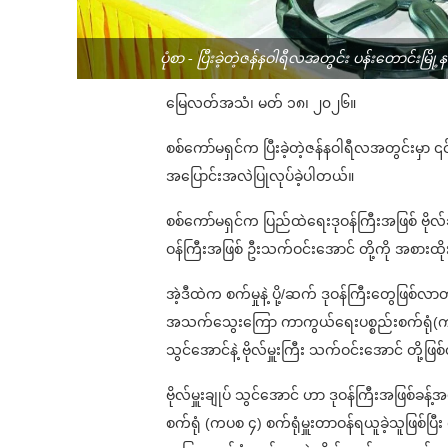
ပုံစာ - ပြီးခဲ့တဲ့ဇန်နဝါရီလအတွင်း ပန်းတောင်းမြ
မြေလတ်အသံ၊ မတ် ၁၈၊ ၂၀၂၆။
စစ်ကော်မရှင်က ပြီးခဲ့တဲ့ဇန်နဝါရီလအတွင်းမှာ 
အပြောင်းအလဲပြုလုပ်ခဲ့ပါတယ်။
စစ်ကော်မရှင်က ပြည်ထဲရေးဒုဝန်ကြီးအဖြစ် ဗိုလ်ခ
ဝန်ကြီးအဖြစ် ဦးသက်ဝင်းအောင် တို့ကို အစားထိ
အဲ့ဒီထဲက စက်မှုနဲ့ ပို့/ဆက် ဒုဝန်ကြီးတွေဖြစ်လ
အသက်သွေးကြော ကာကွယ်ရေးပစ္စည်းစက်ရုံ(ကပစ) 
သွင်အောင်နဲ့ ဗိုလ်မှူးကြီး သက်ဝင်းအောင် တိ
ဗိုလ်မှူးချုပ် သွင်အောင် ဟာ ဒုဝန်ကြီးအဖြစ်ခ
စက်ရုံ (ကပစ ၄) စက်ရုံမှူးတာဝန်ရယူခဲ့သူဖြစ