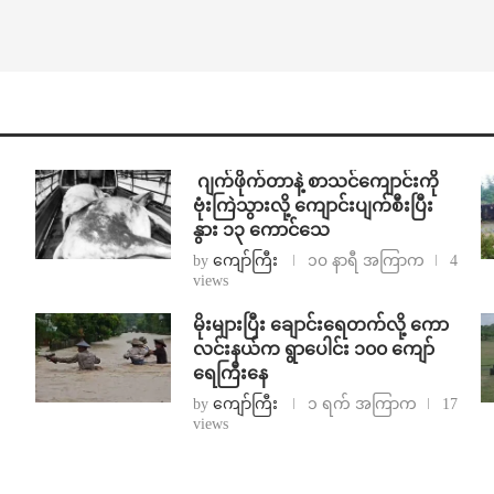
⁨⁩ ⁨ဂျက်ဖိုက်တာနဲ့ စာသင်ကျောင်းကို
ဗုံးကြဲသွားလို့ ကျောင်းပျက်စီးပြီး
နွား ၁၃ ကောင်သေ
by
ကျော်ကြီး
၁၀ နာရီ အကြာက
4
views
⁨မိုးများပြီး ချောင်းရေတက်လို့ ကော
လင်းနယ်က ရွာပေါင်း ၁၀၀ ကျော်
ရေကြီးနေ
by
ကျော်ကြီး
၁ ရက် အကြာက
17
views