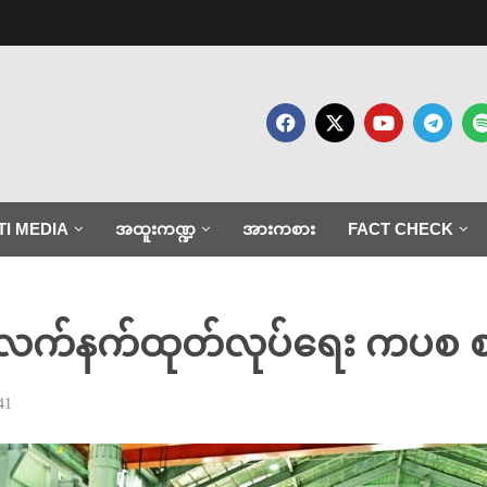
TI MEDIA
အထူးကဏ္ဍ
အားကစား
FACT CHECK
 လက်နက်ထုတ်လုပ်ရေး ကပစ စက်
41