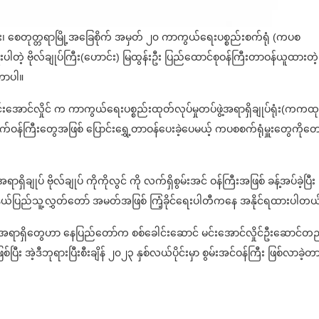
်း၊ စေတုတ္တရာမြို့အခြေစိုက် အမှတ် ၂၀ ကာကွယ်ရေးပစ္စည်းစက်ရုံ (ကပစ
းပါတဲ့ ဗိုလ်ချုပ်ကြီး(ဟောင်း) မြထွန်းဦး ပြည်ထောင်စုဝန်ကြီးတာဝန်ယူထားတဲ့ ပိ
ရတာပါ။
းအောင်လှိုင် က ကာကွယ်ရေးပစ္စည်းထုတ်လုပ်မှုတပ်ဖွဲ့အရာရှိချုပ်ရုံး(ကကထ
က်ဝန်ကြီးတွေအဖြစ် ပြောင်းရွှေ့တာဝန်ပေးခဲ့ပေမယ့် ကပစစက်ရုံမှူးတွေကိုတေ
ုပ် ဗိုလ်ချုပ် ကိုကိုလွင် ကို လက်ရှိစွမ်းအင် ဝန်ကြီးအဖြစ် ခန့်အပ်ခဲ့ပြီး
ု့နယ်ပြည်သူ့လွှတ်တော် အမတ်အဖြစ် ကြံ့ခိုင်ရေးပါတီကနေ အနိုင်ရထားပါတယ
ီယာအရာရှိတွေဟာ နေပြည်တော်က စစ်ခေါင်းဆောင် မင်းအောင်လှိုင်ဦးဆောင်တ
း အဲ့ဒီဘုရားပြီးစီးချိန် ၂၀၂၃ နှစ်လယ်ပိုင်းမှာ စွမ်းအင်ဝန်ကြီး ဖြစ်လာခဲ့တ