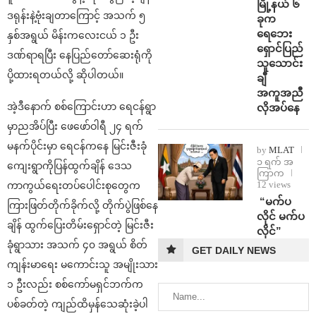
မြို့နယ် ၆
ဒရုန်းနဲ့ဗုံးချတာကြောင့် အသက် ၅
ခုက
ရေဘေး
နှစ်အရွယ် မိန်းကလေးငယ် ၁ ဦး
ရှောင်ပြည်
ဒဏ်ရာရပြီး နေပြည်တော်ဆေးရုံကို
သူသောင်း
ပို့ထားရတယ်လို့ ဆိုပါတယ်။
ချီ
အကူအညီ
အဲ့ဒီနောက် စစ်ကြောင်းဟာ ရေငန်ရွာ
လိုအပ်နေ
မှာညအိပ်ပြီး ဖေဖော်ဝါရီ ၂၄ ရက်
မနက်ပိုင်းမှာ ရေငန်ကနေ မြင်းဇီးခုံ
by
MLAT
၁ ရက် အ
ကျေးရွာကိုပြန်ထွက်ချိန် ဒေသ
ကြာက
12 views
ကာကွယ်ရေးတပ်ပေါင်းစုတွေက
⁨ ⁨“မက်ပ
ကြားဖြတ်တိုက်ခိုက်လို့ တိုက်ပွဲဖြစ်နေ
လိုင် မက်ပ
ချိန် ထွက်ပြေးတိမ်းရှောင်တဲ့ မြင်းဇီး
လိုင်”
ခုံရွာသား အသက် ၄၀ အရွယ် စိတ်
GET DAILY NEWS
ကျန်းမာရေး မကောင်းသူ အမျိုးသား
၁ ဦးလည်း စစ်ကော်မရှင်ဘက်က
ပစ်ခတ်တဲ့ ကျည်ထိမှန်သေဆုံးခဲ့ပါ