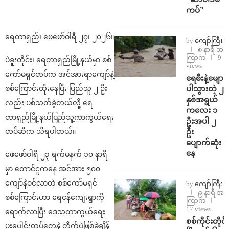
ကပ်”
ရေတာရှည်၊ ဖေဖော်ဝါရီ ၂၇၊ ၂၀၂၆။
by
ကျော်ကြီး
၈ နာရီ အ
ကြာက
9
ပဲခူးတိုင်း၊ ရေတာရှည်မြို့နယ်မှာ စစ်
views
ကော်မရှင်တပ်က အင်အားရာကျော်နဲ့
ရေစီးနဲ့မျော
ပါသွားတဲ့ ၂
စစ်ကြောင်းထိုးနေပြီး ပြည်သူ ၂ ဦး
နှစ်အရွယ်
လည်း ပစ်သတ်ခဲ့တယ်လို့ ရေ
ကလေး ၁
တာရှည်မြို့နယ်ပြည်သူ့ကာကွယ်ရေး
ဦးအပါ ၂
ဦး
တပ်ဆီက သိရပါတယ်။
ပျောက်ဆုံး
နေ
ဖေဖော်ဝါရီ ၂၃ ရက်မနက် ၁၀ နာရီ
မှာ တောင်ငူကနေ အင်အား ၅၀၀
ကျော်နဲ့ဝင်လာတဲ့ စစ်ကော်မရှင်
by
ကျော်ကြီး
၉ နာရီ အ
စစ်ကြောင်းဟာ ရေငန်ကျေးရွာကို
ကြာက
17 views
ရောက်လာပြီး ဒေသကာကွယ်ရေး
စစ်ကိုင်းတိုင်း
ပူးပေါင်းတပ်တွေနဲ့ တိုက်ပွဲဖြစ်ခဲ့ချိန်