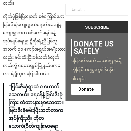
တယ်။
တိုက်ပွဲဖြစ်ပြီးနောက် စစ်ကြောင်းဟာ
မြင်းဇီးခုံကျေးရွာထဲရောက်လာချိန်
ကျေးရွာထဲက စစ်ကော်မရှင်ခန့်
အုပ်ချုပ်ရေးမှူး ဦးစိုးရဲ့ညီဖြစ်သူ
DONATE US
အသက် ၃၀ ကျော်အရွယ်အမျိုးသား
SAFELY
လည်း ဖမ်းဆီးပြီးပစ်သတ်ခံလိုက်
မြေလတ်အသံ သတင်းဌာနသို့
တယ်လို့ ရေတာရှည်မြို့နယ်ပကဖ
လုံခြုံစိတ်ချစွာလှူဒါန်း နိုင်
တာဝန်ရှိသူကပြောပါတယ်။
ပါသည်။
“မြင်းဇီးခုံရွာထဲ ၁ ယောက်
Donate
သေတယ်။ ရေငန်နဲ့မြင်းဇီးခုံ
ကြား တံတားနားမှာသေတာ။
မြင်းဇီးခုံဖမ်းပြီးသတ်တာက
အုပ်ကြီးညီ။ ဟိုတ
ယောက်(စိတ်ကျန်းမာရေး