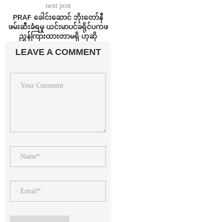
next post
⁨PRAF ခေါင်းဆောင် ဘိုးတော်နီ
ဖမ်းဆီးခံရမှု ယင်းမာပင်ခရိုင်ပကဖ
ညွှန်ကြားထားတာမရှိ ဟုဆို
LEAVE A COMMENT