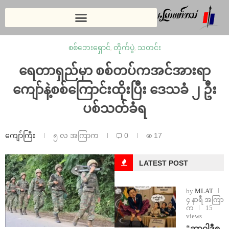
စစ်ဘေးရှောင်
,
တိုက်ပွဲ
,
သတင်း
ရေတာရှည်မှာ စစ်တပ်ကအင်အားရာ
ကျော်နဲ့စစ်ကြောင်းထိုးပြီး ဒေသခံ ၂ ဦး
ပစ်သတ်ခံရ
ကျော်ကြီး
၅ လ အကြာက
0
17
LATEST POST
by
MLAT
၄ နာရီ အကြာ
က
15
views
“ဆာဝါဒီစ