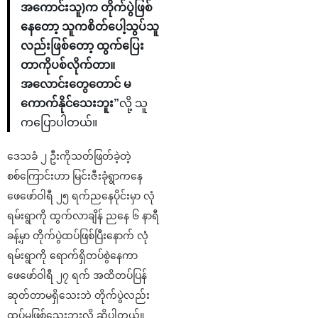
အကောင်းသူ)က တိုက်ပွဲဖြစ်
နေတော့ သူကစိတ်ပေါ့သွပ်သူ
လည်းဖြစ်တော့ ထွက်ပြေး
တာကိုပစ်လိုက်တာ။
အလောင်းတွေတောင် မ
ကောက်နိုင်သေးဘူး”
လို့ သူ
ကပြောပါတယ်။
ဒေသခံ ၂ ဦးကိုသတ်ဖြတ်ခဲ့တဲ့
စစ်ကြောင်းဟာ မြင်းဇီးခုံရွာကနေ
ဖေဖော်ဝါရီ ၂၅ ရက်ညနေပိုင်းမှာ လုံ
ရမ်းရွာကို ထွက်လာချိန် ညနေ ၆ နာရီ
ခန့်မှာ တိုက်ပွဲထပ်ဖြစ်ပြီးနောက် လုံ
ရမ်းရွာကို ရောက်ရှိတပ်စွဲနေကာ
ဖေဖော်ဝါရီ ၂၇ ရက် အထိတပ်ပြန်
ဆုတ်တာမရှိသေးဘဲ တိုက်ပွဲလည်း
ထပ်မဖြစ်သေးဘူးလို့ ဆိုပါတယ်။