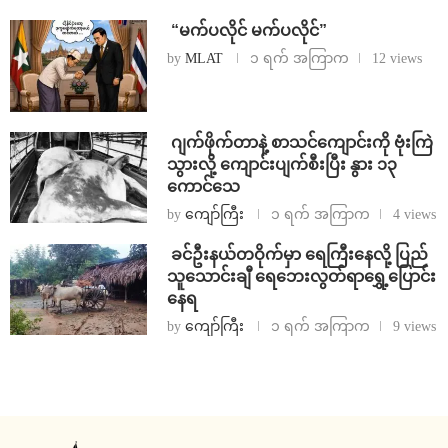
⁨ ⁨“မက်ပလိုင် မက်ပလိုင်”
by
MLAT
၁ ရက် အကြာက
12 views
⁨⁩ ⁨ဂျက်ဖိုက်တာနဲ့ စာသင်ကျောင်းကို ဗုံးကြဲ
သွားလို့ ကျောင်းပျက်စီးပြီး နွား ၁၃
ကောင်သေ
by
ကျော်ကြီး
၁ ရက် အကြာက
4 views
⁩ ⁨ခင်ဦးနယ်တဝိုက်မှာ ရေကြီးနေလို့ ပြည်
သူသောင်းချီ ရေဘေးလွတ်ရာရွှေ့ပြောင်း
နေရ
by
ကျော်ကြီး
၁ ရက် အကြာက
9 views