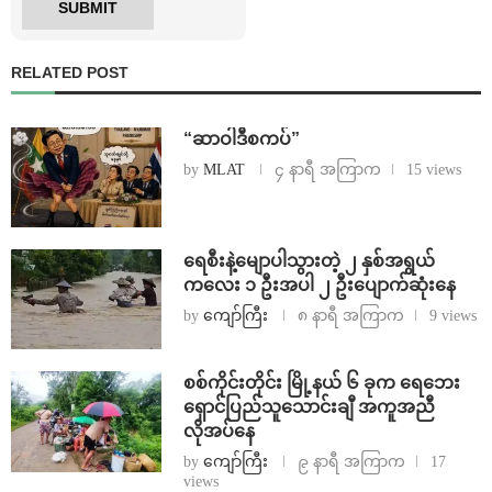
RELATED POST
“ဆာဝါဒီစကပ်”
by
MLAT
၄ နာရီ အကြာက
15 views
ရေစီးနဲ့မျောပါသွားတဲ့ ၂ နှစ်အရွယ်
ကလေး ၁ ဦးအပါ ၂ ဦးပျောက်ဆုံးနေ
by
ကျော်ကြီး
၈ နာရီ အကြာက
9 views
စစ်ကိုင်းတိုင်း မြို့နယ် ၆ ခုက ရေဘေး
ရှောင်ပြည်သူသောင်းချီ အကူအညီ
လိုအပ်နေ
by
ကျော်ကြီး
၉ နာရီ အကြာက
17
views