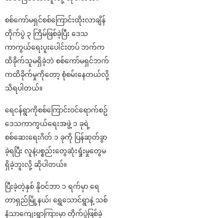
စစ်ကော်မရှင်စစ်ကြောင်းထိုးလာချိန်
တိုက်ပွဲ ၃ ကြိမ်ဖြစ်ခဲ့ပြီး ဒေသ
ကာကွယ်ရေးပူးပေါင်းတပ် ဘက်က
ထိခိုက်သူမရှိခဲ့ဘဲ စစ်ကော်မရှင်ဘက်
ကထိခိုက်မှုကိုတော့ စုံစမ်းနေတယ်လို့
သိရပါတယ်။
ရေငန်ရွာကိုစစ်ကြောင်းဝင်ရောက်စဥ်
ဒေသကာကွယ်ရေးအဖွဲ့ ၁ ခုရဲ့
စစ်ဆေးရေးဂိတ် ၁ ခုကို ပြန်ဆုတ်ခွာ
ခဲ့ရပြီး လူနဲ့ပစ္စည်းတွေဆုံးရှုံးမှုတွေမ
ရှိခဲ့ဘူးလို့ ဆိုပါတယ်။
ပြီးခဲ့တဲ့နှစ် နိုဝင်ဘာ ၁ ရက်မှာ ရေ
တာရှည်မြို့နယ်၊ ရွှေသောင်ရွာနဲ့ သစ်
နံသာကျေးရွာကြားမှာ တိုက်ပွဲဖြစ်ခဲ့