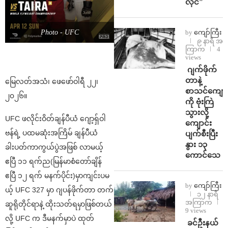
လိုင်”
by
ကျော်ကြီး
Photo - UFC
၉ နာရီ အ
ကြာက
4
views
⁨⁩ ⁨ဂျက်ဖိုက်
တာနဲ့
မြေလတ်အသံ၊ ဖေဖော်ဝါရီ ၂၂၊
စာသင်ကျောင
၂၀၂၆။
ကို ဗုံးကြဲ
သွားလို့
UFC ဖလိုင်းဝိတ်ချန်ပီယံ ဂျော့ရှ်ဝါ
ကျောင်း
ဗန်ရဲ့ ပထမဆုံးအကြိမ် ချန်ပီယံ
ပျက်စီးပြီး
နွား ၁၃
ခါးပတ်ကာကွယ်ပွဲအဖြစ် လာမယ့်
ကောင်သေ
ဧပြီ ၁၁ ရက်ည(မြန်မာစံတော်ချိန်
ဧပြီ ၁၂ ရက် မနက်ပိုင်း)မှာကျင်းပမ
by
ကျော်ကြီး
ယ့် UFC 327 မှာ ဂျပန်ဖိုက်တာ တက်
၁၂ နာရီ
အကြာက
ဆူရိုတိုင်ရာနဲ့ ထိုးသတ်ရမှာဖြစ်တယ်
9 views
လို့ UFC က ဒီမနက်မှာပဲ ထုတ်
⁩ ⁨ခင်ဦးနယ်