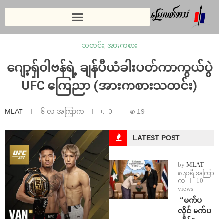
သတင်း
,
အားကစား
ဂျော့ရှ်ဝါဗန်ရဲ့ ချန်ပီယံခါးပတ်ကာကွယ်ပွဲ
UFC ကြေညာ (အားကစားသတင်း)
MLAT
၆ လ အကြာက
0
19
LATEST POST
by
MLAT
၈ နာရီ အကြာ
က
10
views
⁨ ⁨“မက်ပ
လိုင် မက်ပ