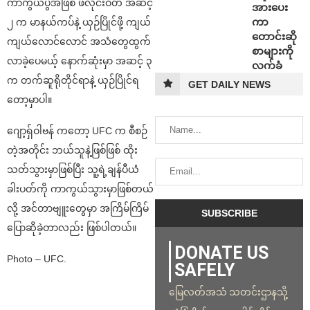
ကာကွယ်ပွဲအဖြစ် ဖလိုင်းဝိတ် အဆင့်
အားပေး
ကာ
၂ က မာနယ်ကပ်နဲ့ ယှဉ်ပြိုင်ဖို့ ကျယ်
တောင်းဆို
ကျယ်လောင်လောင် အသံတွေထွက်
စာများကို
လာခဲ့ပေမယ့် နောက်ဆုံးမှာ အဆင့် ၃
လက်ခံ
က တက်ဆူရိုတိုင်ရာနဲ့ ယှဉ်ပြိုင်ရ
GET DAILY NEWS
တော့မှာပါ။
ဂျော့ရှ်ဝါဗန် ကတော့ UFC က စီစဉ်
တဲ့အတိုင်း ဘယ်သူနဲ့ဖြစ်ဖြစ် ထိုး
သတ်သွားမှာဖြစ်ပြီး သူ့ရဲ့ချန်ပီယံ
ခါးပတ်ကို ကာကွယ်သွားမှာဖြစ်တယ်
လို့ အင်တာဗျူးတွေမှာ အကြိမ်ကြိမ်
ပြောဆိုခဲ့တာလည်း ဖြစ်ပါတယ်။
DONATE US
Photo – UFC.
SAFELY
မြေလတ်အသံ သတင်းဌာနသို့