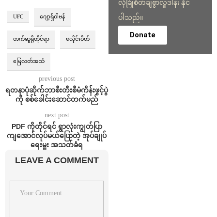
လုံခြုံစိတ်ချစွာလှူဒါန်း နိုင်
ပါသည်။
UFC
ဂျော့ရှ်ဝါဗန်
Donate
တက်ဆူရိုတိုင်ရာ
ဖလိုင်းဝိတ်
မြေလတ်အသံ
previous post
ရတနာပုံဆိုက်ဘာစီးတီးစီမံကိန်းဖွင့်ပွဲ
ကို စစ်ခေါင်းဆောင်တက်မည်
next post
PDF ကိုတိုင်ရင် ရွာလုံးကျွတ်ပြာ
ကျအောင်လုပ်မယ်ပြောတဲ့ အုပ်ချုပ်
ရေးမှူး အသတ်ခံရ
LEAVE A COMMENT