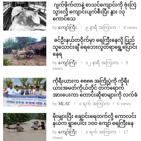
⁨⁩ ⁨ဂျက်ဖိုက်တာနဲ့ စာသင်ကျောင်းကို ဗုံးကြဲ
သွားလို့ ကျောင်းပျက်စီးပြီး နွား ၁၃
ကောင်သေ
by
ကျော်ကြီး
၉ နာရီ အကြာက
4 views
⁩ ⁨ခင်ဦးနယ်တဝိုက်မှာ ရေကြီးနေလို့ ပြည်
သူသောင်းချီ ရေဘေးလွတ်ရာရွှေ့ပြောင်း
နေရ
by
ကျော်ကြီး
၁၂ နာရီ အကြာက
9
views
ကိုရီးယားက ၈၈၈၈ အကြိုပွဲကို ကိုရီး
ယားအမတ်ကိုယ်တိုင် တက်ရောက်
အားပေးကာ တောင်းဆိုစာများကို လက်ခံ
by
MLAT
၁ ရက် အကြာက
6 views
⁨မိုးများပြီး ချောင်းရေတက်လို့ ကောလင်း
နယ်က ရွာပေါင်း ၁၀၀ ကျော် ရေကြီးနေ
by
ကျော်ကြီး
၁ ရက် အကြာက
17
views