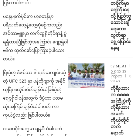
ပြန်လာပါတယ်။
တဝိုက်မှာ
ရေကြီးနေ
လို့ ပြည်သူ
မနေ့မနက်ပိုင်းက ဟူစတန်မှာ
သောင်းချီ
ပရိသတ်တွေနဲ့တွေ့ဆုံစဉ်ကလည်း
ရေဘေး
အင်တာဗျူးမှာ တက်ဆူရိုတိုင်ရာနဲ့ ပွဲ
လွတ်ရာ
ရွှေ့ပြောင်း
ရရှိထားပြီဖြစ်တဲ့အကြောင်း ဂျော့ရှ်ဝါ
နေရ
ဗန်က ထုတ်ဖော်ပြောကြားခဲ့ပါသေး
တယ်။
by
MLAT
၁ ရက် အ
ပြီးခဲ့တဲ့ ဒီဇင်ဘာ ၆ ရက်မှာကျင်းပခဲ့
ကြာက
6
views
တဲ့ UFC 323 မှာ ပန်တိုဂျာကို အနိုင်
ကိုရီးယား
ယူပြီး ဖလိုင်းဝိတ်ချန်ပီယံဖြစ်ခဲ့တဲ့
က ၈၈၈၈
ဂျော့ရှ်ဝါဗန်အတွက် ဒီပွဲဟာ ပထမ
အကြိုပွဲကို
ဆုံးအကြိမ် ချန်ပီယံခါးပတ် ကာ
ကိုရီးယား
အမတ်
ကွယ်ပွဲလည်း ဖြစ်ပါတယ်။
ကိုယ်တိုင်
တက်
အစောပိုင်းတွေမှာ ချန်ပီယံခါးပတ်
ရောက်