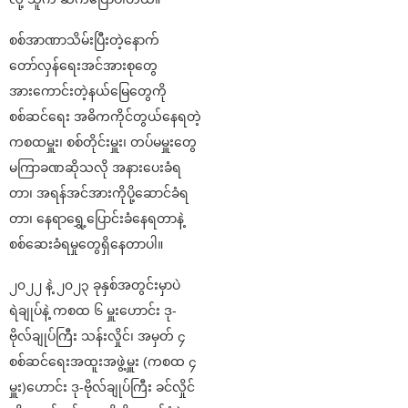
စစ်အာဏာသိမ်းပြီးတဲ့နောက်
တော်လှန်ရေးအင်အားစုတွေ
အားကောင်းတဲ့နယ်မြေတွေကို
စစ်ဆင်ရေး အဓိကကိုင်တွယ်နေရတဲ့
ကစထမှူး၊ စစ်တိုင်းမှူး၊ တပ်မမှူးတွေ
မကြာခဏဆိုသလို အနားပေးခံရ
တာ၊ အရန်အင်အားကိုပို့ဆောင်ခံရ
တာ၊ နေရာရွှေ့ပြောင်းခံနေရတာနဲ့
စစ်ဆေးခံရမှုတွေရှိနေတာပါ။
၂၀၂၂ နဲ့ ၂၀၂၃ ခုနှစ်အတွင်းမှာပဲ
ရဲချုပ်နဲ့ ကစထ ၆ မှူးဟောင်း ဒု-
ဗိုလ်ချုပ်ကြီး သန်းလှိုင်၊ အမှတ် ၄
စစ်ဆင်ရေးအထူးအဖွဲ့မှူး (ကစထ ၄
မှူး)ဟောင်း ဒု-ဗိုလ်ချုပ်ကြီး ခင်လှိုင်