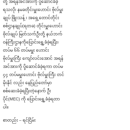
တို့ အရန်အင်အားကို ပို့ဆောင်ခံခဲ့
ရသလို၊ နမခတိုင်းမှူးဟောင်း ဗိုလ်မှူး
ချုပ် ဖြိုးသန့် ၊ အရှေ့တောင်တိုင်း
စစ်ဌာနချုပ်(ရတခ) တိုင်းမှူးဟောင်း
ဗိုလ်ချုပ် မြတ်သက်ဦးတို့ နယ်ဘက်
ဝန်ကြီးဌာနကိုပြောင်းရွှေ့ခံခဲ့ရပြီး၊
တပ်မ ၆၆ တပ်မမှူး ဟောင်း
ဗိုလ်မှူးကြီး ကျော်လင်းအောင် အရန်
အင်အားကို ပို့ဆောင်ခံခဲ့ရကာ တပ်မ
၄၄ တပ်မမှူးဟောင်း ဗိုလ်မှူးကြီး တင်
မိုးနိုင် လည်း နေပြည်တော်မှာ
စစ်ဆေးခံခဲ့ရပြီးတဲ့နောက် ဦး
ပိုင်(MEC) ကို ပြောင်းရွှေ့ခံခဲ့ရတာ
ပါ။
စာတည်း – ရင်ငြိမ်း