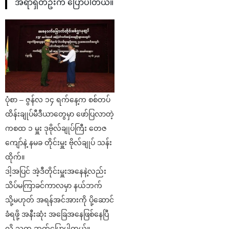
အရာရှိတဦးက ပြောပါတယ်။
ပုံစာ – ဇွန်လ ၁၄ ရက်နေ့က စစ်တပ်
ထိန်းချုပ်မီဒီယာတွေမှာ ဖော်ပြလာတဲ့
ကစထ ၁ မှူး ဒုဗိုလ်ချုပ်ကြီး တေဇ
ကျော်နဲ့ နမခ တိုင်းမှူး ဗိုလ်ချုပ် သန်း
ထိုက်။
ဒါ့အပြင် အဲ့ဒီတိုင်းမှူးအနေနဲ့လည်း
သိပ်မကြာခင်ကာလမှာ နယ်ဘက်
သို့မဟုတ် အရန်အင်အားကို ပို့ဆောင်
ခံရဖို့ အနီးဆုံး အခြေအနေဖြစ်နေပြီ
လို့ သူက ဆက်ပြောပါတယ်။