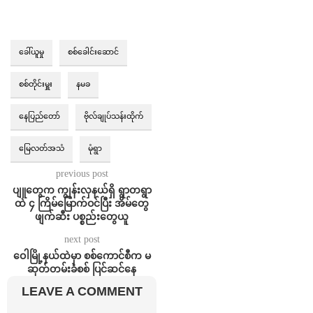
ခေါ်ယူမှု
စစ်ခေါင်းဆောင်
စစ်တိုင်းမှူး
နမခ
နေပြည်တော်
ဗိုလ်ချုပ်သန်းထိုက်
မြေလတ်အသံ
မုံရွာ
previous post
ပျူတွေက ကျွန်းလှနယ်ရှိ ရွာတရွာ
ထဲ ၄ ကြိမ်မြောက်ဝင်ပြီး အိမ်တွေ
ဖျက်ဆီး ပစ္စည်းတွေယူ
next post
ဝေါမြို့နယ်ထဲမှာ စစ်ကောင်စီက မ
ဆုတ်တမ်းခံစစ် ပြင်ဆင်နေ
LEAVE A COMMENT