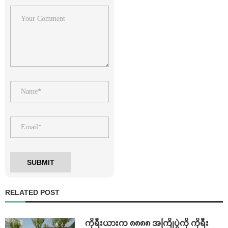
RELATED POST
ကိုရီးယားက ၈၈၈၈ အကြိုပွဲကို ကိုရီး