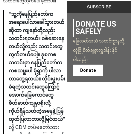
သတင်းတွေထွက်ပေါ်ခဲ့တာပါ။
“သူ့ကိုနေပြည်တော်က
DONATE US
အရေးပေါ်လာခေါ်သွားတယ်
SAFELY
ဆိုတာ ကျနော်တို့လည်း
သတင်းရတယ်။ စစ်ဆေးနေ
မြေလတ်အသံ သတင်းဌာနသို့
တယ်လို့လည်း သတင်းတွေ
လုံခြုံစိတ်ချစွာလှူဒါန်း နိုင်
ထွက်တယ်ပေါ့။ ခုစကစ
ပါသည်။
သတင်းမှာ နေပြည်တော်က
Donate
ကစထမှူးပါ မုံရွာကို ပါလာ
တာတွေ့ရတယ်။ တိုင်းမှူးဖမ်း
ခံရတဲ့သတင်းတွေကြောင့်
အောက်ခြေကောင်တွေ
စိတ်ဓာတ်ကျမှာစိုးလို့
ကိုယ်ရှိန်သတ်တဲ့အနေနဲ့ ပြန်
ထုတ်ပြလာတာလို့မြင်တယ်”
လို့ CDM တပ်မတော်သား