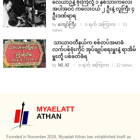
⁨လေယာဉ်နဲ့ ဗုံးကြဲလို့ ၁ နှစ်သားကလေး
အပါအဝင် ကလေးငယ် ၂ ဦးနဲ့ လူကြီး ၄
ဦးဒဏ်ရာရ
by
ကျော်ကြီး
၁ ရက် အကြာက
11
views
⁩ ⁨သာယာဝတီနယ်က စစ်တပ်အမာခံ
လက်ပစ်ဗုံးကိုင် အုပ်ချုပ်ရေးမှူးနဲ့ ရာအိမ်
မှူးတို့ ပစ်ခတ်ခံရ
by
MLAT
၁ ရက် အကြာက
22 views
MYAELATT
ATHAN
Founded in November 2018, Myaelatt Athan has established itself as