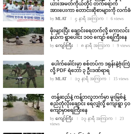
ယားအမတ်ကိုယ်တိုင် တက်ရောက်
အားပေးကာ တောင်းဆိုစာများကို လက်ခံ
by
MLAT
၄ နာရီ အကြာက
6 views
⁨မိုးများပြီး ချောင်းရေတက်လို့ ကောလင်း
နယ်က ရွာပေါင်း ၁၀၀ ကျော် ရေကြီးနေ
by
ကျော်ကြီး
၈ နာရီ အကြာက
9 views
⁩ ⁨ပေါက်ခေါင်းမှာ စစ်တပ်က ဒရုန်းနဲ့ဗုံးကြဲ
လို့ PDF ရဲဘော် ၃ ဦးဒဏ်ရာရ
by
MLAT
၁၃ နာရီ အကြာက
15 views
⁩ ⁨တန့်ဆည်နဲ့ ကန့်ဘလူဘက်မှာ မူးမြစ်နဲ့
စည်တုံလုံးချောင်း ရေလျှံလို့ ကျေးရွာ ၄၀
ကျော်မှာရေကြီးနေ
by
ကျော်ကြီး
၁၃ နာရီ အကြာက
23
views