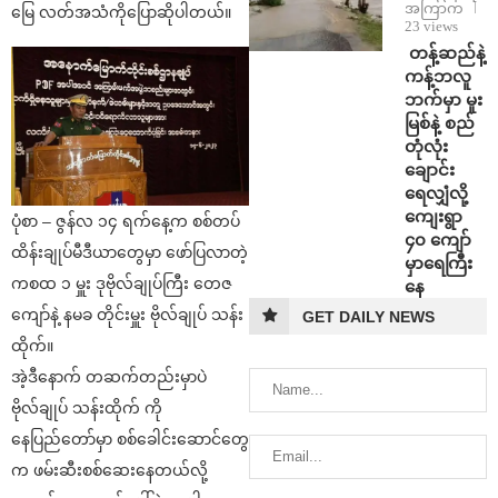
အကြာက
မြေ လတ်အသံကိုပြောဆိုပါတယ်။
23 views
⁩ ⁨တန့်ဆည်နဲ့
ကန့်ဘလူ
ဘက်မှာ မူး
မြစ်နဲ့ စည်
တုံလုံး
ချောင်း
ရေလျှံလို့
ကျေးရွာ
ပုံစာ – ဇွန်လ ၁၄ ရက်နေ့က စစ်တပ်
၄၀ ကျော်
ထိန်းချုပ်မီဒီယာတွေမှာ ဖော်ပြလာတဲ့
မှာရေကြီး
ကစထ ၁ မှူး ဒုဗိုလ်ချုပ်ကြီး တေဇ
နေ
ကျော်နဲ့ နမခ တိုင်းမှူး ဗိုလ်ချုပ် သန်း
GET DAILY NEWS
ထိုက်။
အဲ့ဒီနောက် တဆက်တည်းမှာပဲ
ဗိုလ်ချုပ် သန်းထိုက် ကို
နေပြည်တော်မှာ စစ်ခေါင်းဆောင်တွေ
က ဖမ်းဆီးစစ်ဆေးနေတယ်လို့