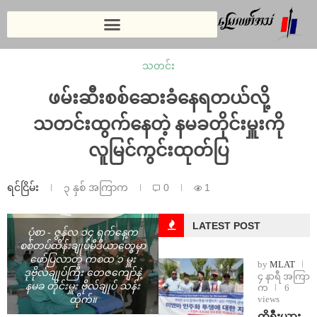
သတင်း
ဖမ်းဆီးစစ်ဆေးခံနေရတယ်လို့
သတင်းထွက်နေတဲ့ နမခတိုင်းမှူးကို
လူမြင်ကွင်းထုတ်ပြ
ရင်ငြိမ်း
၃ နှစ် အကြာက
0
1
LATEST POST
ပုံစာ - ဇွန်လ ၁၄ ရက်နေ့က
စစ်တပ်ထိန်းချုပ်မီဒီယာတွေမှာ
ဖော်ပြလာတဲ့ ကစထ ၁ မှူး
by
MLAT
ဒုဗိုလ်ချုပ်ကြီး တေဇကျော်နဲ့
၄ နာရီ အကြာ
နမခ တိုင်းမှူး ဗိုလ်ချုပ် သန်း
က
6
views
ထိုက်။
ကိုရီးယား