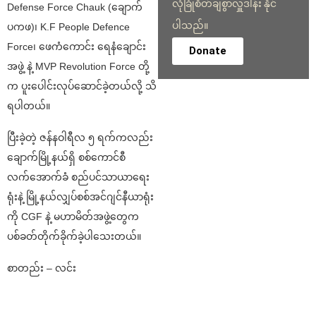
လုံခြုံစိတ်ချစွာလှူဒါန်း နိုင်
Defense Force Chauk (ချောက်
ပါသည်။
ပကဖ)၊ K.F People Defence
Force၊ ဖေကံကောင်း ရေနံချောင်း
Donate
အဖွဲ့ နဲ့ MVP Revolution Force တို့
က ပူးပေါင်းလုပ်ဆောင်ခဲ့တယ်လို့ သိ
ရပါတယ်။
ပြီးခဲ့တဲ့ ဇန်နဝါရီလ ၅ ရက်ကလည်း
ချောက်မြို့နယ်ရှိ စစ်ကောင်စီ
လက်အောက်ခံ စည်ပင်သာယာရေး
ရုံးနဲ့ မြို့နယ်လျှပ်စစ်အင်ဂျင်နီယာရုံး
ကို CGF နဲ့ မဟာမိတ်အဖွဲ့တွေက
ပစ်ခတ်တိုက်ခိုက်ခဲ့ပါသေးတယ်။
စာတည်း – လင်း