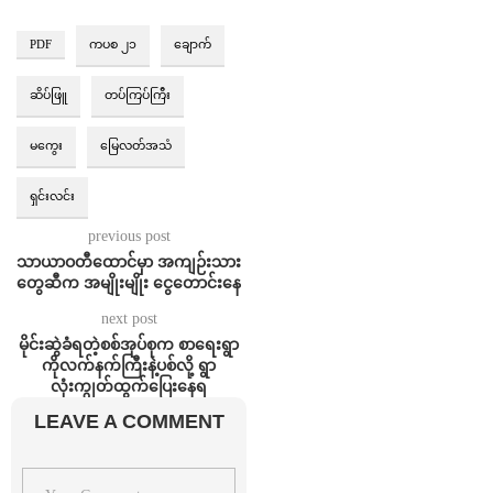
PDF
ကပစ ၂၁
ချောက်
ဆိပ်ဖြူ
တပ်ကြပ်ကြီး
မကွေး
မြေလတ်အသံ
ရှင်းလင်း
previous post
သာယာဝတီထောင်မှာ အကျဉ်းသား
တွေဆီက အမျိုးမျိုး ငွေတောင်းနေ
next post
မိုင်းဆွဲခံရတဲ့စစ်အုပ်စုက စာရေးရွာ
ကိုလက်နက်ကြီးနဲ့ပစ်လို့ ရွာ
လုံးကျွတ်ထွက်ပြေးနေရ
LEAVE A COMMENT