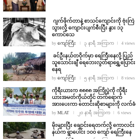
⁨⁩ ⁨ဂျက်ဖိုက်တာနဲ့ စာသင်ကျောင်းကို ဗုံးကြဲ
သွားလို့ ကျောင်းပျက်စီးပြီး နွား ၁၃
ကောင်သေ
by
ကျော်ကြီး
၃ နာရီ အကြာက
4 views
⁩ ⁨ခင်ဦးနယ်တဝိုက်မှာ ရေကြီးနေလို့ ပြည်
သူသောင်းချီ ရေဘေးလွတ်ရာရွှေ့ပြောင်း
နေရ
by
ကျော်ကြီး
၅ နာရီ အကြာက
8 views
ကိုရီးယားက ၈၈၈၈ အကြိုပွဲကို ကိုရီး
ယားအမတ်ကိုယ်တိုင် တက်ရောက်
အားပေးကာ တောင်းဆိုစာများကို လက်ခံ
by
MLAT
၂၀ နာရီ အကြာက
6 views
⁨မိုးများပြီး ချောင်းရေတက်လို့ ကောလင်း
နယ်က ရွာပေါင်း ၁၀၀ ကျော် ရေကြီးနေ