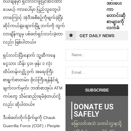
ဝယ်ချိန်မှာ ရှင်းလင်းဖို့ပြင်ဆင်ထား
အားပေး
ကာ
ပေမယ့် ကားပေါ်မှာ ပြည်သူတွေပါ
တောင်းဆို
တာကြောင့် အဲ့ဒီအစီစဥ်ကိုဖျက်ခဲ့ပြီး
စာများကို
ဆိုင်ကယ်နဲ့ချောက်မြို့ဘက်ကို ထွက်
လက်ခံ
လာချိန်ကျမှ ပစ်ခတ်ရှင်းလင်းခဲ့တာ
GET DAILY NEWS
လည်း ဖြစ်ပါတယ်။
ရှင်းလင်းပြီးနောက် သူ့ဆီကနေ
ငွေသား သိန်း ၄၀၊ ဖုန်း ၁ လုံး
ထိပ်တန်းလျှို့ဝှက် အရေးကြီး
စာရွက်စာတမ်း၊ ဗိုလ်ကြီးရန်နိုင်ရဲ့
ချက်လက်မှတ်၊ ဘဏ်စာအုပ်၊ ATM
ကပ်တွေ သိမ်းဆည်းရမိခဲ့တယ်လို့
လည်း ဆိုပါတယ်။
DONATE US
SAFELY
ဒီပစ်ခတ်တိုက်ခိုက်မှုကို Chauk
မြေလတ်အသံ သတင်းဌာနသို့
Guerrilla Force (CGF) ၊ People