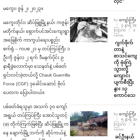
လိုင်”
မကွေး၊ ဇွန် ၂၊ ၂၀၂၃။
by
ကျော်ကြီး
မကွေးတိုင်း၊ ဆိပ်ဖြူမြို့နယ်၊ ကဇွန်း
၃ နာရီ အ
ကြာက
4
မတိုက်နယ်၊ ရှောက်ပင်အင်းကျေးရွာ
views
အခြေစိုက် ကာကွယ်ရေးပစ္စည်း
⁨⁩ ⁨ဂျက်ဖိုက်
စက်ရုံ – ကပစ ၂၁ မှ တပ်ကြပ်ကြီး ၁
တာနဲ့
စာသင်ကျောင
ဦးကို ဇွန်လ ၂ ရက် ဒီမနက်ပိုင်း ၉
ကို ဗုံးကြဲ
နာရီခွဲလောက်မှာ သေနတ်နဲ့ ပစ်ခတ်
သွားလို့
ရှင်းလင်းခဲ့တယ်လို့ Chauk Guerrilla
ကျောင်း
ပျက်စီးပြီး
Force (CGF) ဒုခေါင်းဆောင် ဗိုလ်
နွား ၁၃
ပေတက ပြောပါတယ်။
ကောင်သေ
ပစ်ခတ်ခံရသူမှာ အသက် ၃၀ ကျော်
by
ကျော်ကြီး
အရွယ် တပ်ကြပ်ကြီး အောင်သူတင့်
၅ နာရီ အ
(ခ) တိုက်ကြက်ဖြစ်ပြီး ဆိပ်ဖြူမြို့က
ကြာက
8
views
နေ ချောက်မြို့ဘက်ကို ဆိုင်ကယ်နဲ့
⁩ ⁨ခင်ဦးနယ်