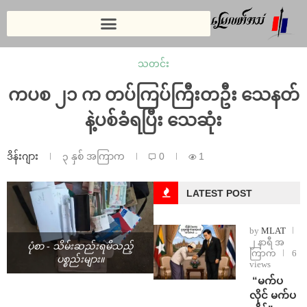
သတင်း
ကပစ ၂၁ က တပ်ကြပ်ကြီးတဦး သေနတ်
နဲ့ပစ်ခံရပြီး သေဆုံး
ဒိန်းဂျား
၃ နှစ် အကြာက
0
1
LATEST POST
by
MLAT
၂ နာရီ အ
ပုံစာ - သိမ်းဆည်းရမိသည့်
ကြာက
6
ပစ္စည်းများ။
views
⁨ ⁨“မက်ပ
လိုင် မက်ပ