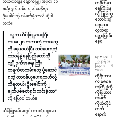
ထွက်လာချိန် ချောက်မြို့၊ အမှတ် ၁၀
တဝိုက်မှာ
ရေကြီးနေ
ဗဟိုကွက်သစ်ကျောင်းအနီးမှာ
လို့ ပြည်သူ
ဦးခေါင်းကို ပစ်ခတ်ခဲ့တာလို့ ဆိုပါ
သောင်းချီ
တယ်။
ရေဘေး
လွတ်ရာ
“သူက ဆိပ်ဖြူမှာနေပြီး
ရွှေ့ပြောင်း
နေရ
ကပစ ၂၁ ကလာတဲ့ ကားတွေ
ကို ဈေးဝယ်ပြီး တင်ပေးရတဲ့
တာဝန်နဲ့ နေပြည်တော်ကို
by
MLAT
၂၀ နာရီ အ
လျှို့ဝှက်အရေးကြီး
ကြာက
6
views
စာရွက်စာတမ်းတွေ ပို့ဆောင်
ကိုရီးယား
ရတဲ့ တာဝန်ယူပေးရတယ်လို့
က ၈၈၈၈
သိရတယ်၊ ဦးခေါင်းကို ၂
အကြိုပွဲကို
ချက်ပစ်ခတ်ရှင်းလင်းခဲ့တာ”
ကိုရီးယား
အမတ်
လို့ ပြောပါတယ်။
ကိုယ်တိုင်
တက်
ဆိပ်ဖြူနယ်အတွင်း ကားနဲ့ စျေးလာ
ရောက်