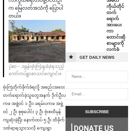
အမတ်
ကာကွယ်ရေးတပ်ဖွဲ့ဝင်တဦး
ကိုယ်တိုင်
က မြေလတ်အသံကို ပြောပါ
တက်
တယ်။
ရောက်
အားပေး
ကာ
တောင်းဆို
စာများကို
လက်ခံ
GET DAILY NEWS
ပုံစာ – ဒရုန်းဗုံးကြဲချခံခဲ့ရသည့်
ကော်ကပ်ရွာစာသင်ကျောင်း။
ဗုံးကြဲတိုက်ခိုက်ခံရလို့ အစည်းအဝေး
တက်ရောက်ခဲ့သူတွေအနက် ဒိုက်ဦးပ
ကဖ အဖွဲ့ဝင် ၁ ဦး၊ ခရမ်းပကဖ အဖွဲ့
ဝင် ၂ ဦး စုစုပေါင်း ၃ ဦး ဗုံးစထိမှန်
ကျဆုံးခဲ့ပြီး နောက်ထပ် ၅ ဦး ထိခိုက်
DONATE US
ဒဏ်ရာရသွားသလို ကျေးရွာ