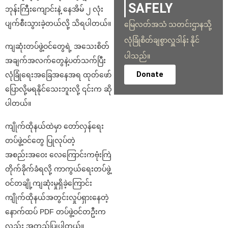
SAFELY
ဘုန်းကြီးကျောင်းနဲ့ နေအိမ် ၂ လုံး
ပျက်စီးသွားခဲ့တယ်လို့ သိရပါတယ်။
မြေလတ်အသံ သတင်းဌာနသို့
လုံခြုံစိတ်ချစွာလှူဒါန်း နိုင်
ကျဆုံးတပ်ဖွဲ့ဝင်တွေရဲ့ အသေးစိတ်
ပါသည်။
အချက်အလက်တွေနဲ့ပတ်သက်ပြီး
Donate
လုံခြုံရေးအခြေအနေအရ ထုတ်ဖော်
ပြောလို့မရနိုင်သေးဘူးလို့ ၎င်းက ဆို
ပါတယ်။
ကျိုက်ထိုနယ်ထဲမှာ တော်လှန်ရေး
တပ်ဖွဲ့ဝင်တွေ ပြုလုပ်တဲ့
အစည်းအဝေး လေကြောင်းကဗုံးကြဲ
တိုက်ခိုက်ခံရလို့ ကာကွယ်ရေးတပ်ဖွဲ့
ဝင်တချို့ကျဆုံးမှုရှိခဲ့ကြောင်း
ကျိုက်ထိုနယ်အတွင်းလှုပ်ရှားနေတဲ့
နောက်ထပ် PDF တပ်ဖွဲ့ဝင်တဦးက
လည်း အတည်ပြုပါတယ်။