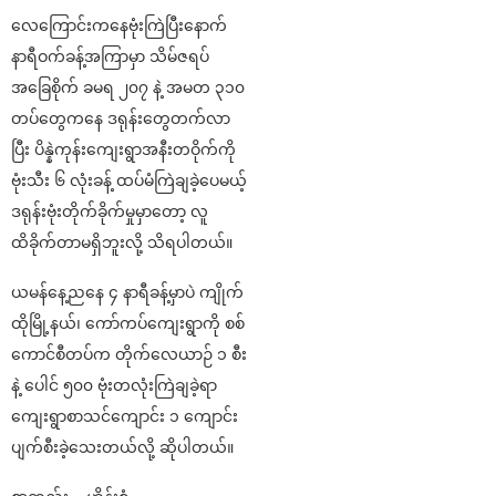
လေကြောင်းကနေဗုံးကြဲပြီးနောက်
နာရီဝက်ခန့်အကြာမှာ သိမ်ဇရပ်
အခြေစိုက် ခမရ ၂၀၇ နဲ့ အမတ ၃၁၀
တပ်တွေကနေ ဒရုန်းတွေတက်လာ
ပြီး ပိန္နဲကုန်းကျေးရွာအနီးတဝိုက်ကို
ဗုံးသီး ၆ လုံးခန့် ထပ်မံကြဲချခဲ့ပေမယ့်
ဒရုန်းဗုံးတိုက်ခိုက်မှုမှာတော့ လူ
ထိခိုက်တာမရှိဘူးလို့ သိရပါတယ်။
ယမန်နေ့ညနေ ၄ နာရီခန့်မှာပဲ ကျိုက်
ထိုမြို့နယ်၊ ကော်ကပ်ကျေးရွာကို စစ်
ကောင်စီတပ်က တိုက်လေယာဉ် ၁ စီး
နဲ့ ပေါင် ၅၀၀ ဗုံးတလုံးကြဲချခဲ့ရာ
ကျေးရွာစာသင်ကျောင်း ၁ ကျောင်း
ပျက်စီးခဲ့သေးတယ်လို့ ဆိုပါတယ်။