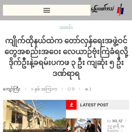
သတင်း
ကျိုက်ထိုနယ်ထဲက တော်လှန်ရေးအဖွဲ့ဝင်
တွေအစည်းအဝေး လေယာဉ်ဗုံးကြဲခံရလို့
ဒိုက်ဦးနဲ့ခရမ်းပကဖ ၃ ဦး ကျဆုံး ၅ ဦး
ဒဏ်ရာရ
ကျော်ကြီး
၁ နှစ် အကြာက
0
1
LATEST POST
by
MLAT
၁၃ နာရီ အ
ကြာက