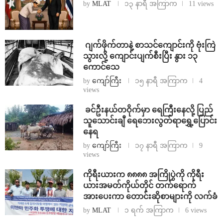
by
MLAT
၁၃ နာရီ အကြာက
11 views
⁨⁩ ⁨ဂျက်ဖိုက်တာနဲ့ စာသင်ကျောင်းကို ဗုံးကြဲ
သွားလို့ ကျောင်းပျက်စီးပြီး နွား ၁၃
ကောင်သေ
by
ကျော်ကြီး
၁၅ နာရီ အကြာက
4
views
⁩ ⁨ခင်ဦးနယ်တဝိုက်မှာ ရေကြီးနေလို့ ပြည်
သူသောင်းချီ ရေဘေးလွတ်ရာရွှေ့ပြောင်း
နေရ
by
ကျော်ကြီး
၁၇ နာရီ အကြာက
9
views
ကိုရီးယားက ၈၈၈၈ အကြိုပွဲကို ကိုရီး
ယားအမတ်ကိုယ်တိုင် တက်ရောက်
အားပေးကာ တောင်းဆိုစာများကို လက်ခံ
by
MLAT
၁ ရက် အကြာက
6 views