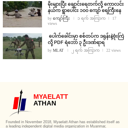
⁨မိုးများပြီး ချောင်းရေတက်လို့ ကောလင်း
နယ်က ရွာပေါင်း ၁၀၀ ကျော် ရေကြီးနေ
by
ကျော်ကြီး
၁ ရက် အကြာက
17
views
⁩ ⁨ပေါက်ခေါင်းမှာ စစ်တပ်က ဒရုန်းနဲ့ဗုံးကြဲ
လို့ PDF ရဲဘော် ၃ ဦးဒဏ်ရာရ
by
MLAT
၂ ရက် အကြာက
22 views
MYAELATT
ATHAN
Founded in November 2018, Myaelatt Athan has established itself as
a leading independent digital media organization in Myanmar,