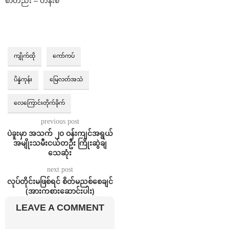
စာတည်း – ဟိန်းစံ
ကျိုက်ထို
ကော်ကပ်
ပိန္နဲကုန်း
မြေလတ်အသံ
လေကြောင်းတိုက်ခိုက်
previous post
ပဲခူးမှာ အသက် ၂၀ ဝန်းကျင်အရွယ်
အမျိုးသမီးငယ်တဦး ကြိုးဆွဲချ
သေဆုံး
next post
လုပ်တိုင်းမဖြစ်ရင် စိတ်မညစ်စေချင်
(အားကစားဆောင်းပါး)
LEAVE A COMMENT