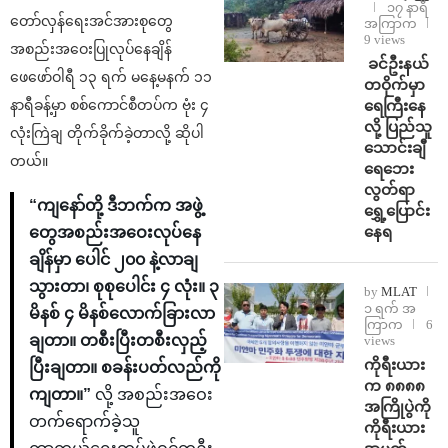
၁၇ နာရီ
တော်လှန်ရေးအင်အားစုတွေ
အကြာက
9 views
အစည်းအဝေးပြုလုပ်နေချိန်
⁩ ⁨ခင်ဦးနယ်
ဖေဖော်ဝါရီ ၁၃ ရက် မနေ့မနက် ၁၁
တဝိုက်မှာ
ရေကြီးနေ
နာရီခန့်မှာ စစ်ကောင်စီတပ်က ဗုံး ၄
လို့ ပြည်သူ
လုံးကြဲချ တိုက်ခိုက်ခဲ့တာလို့ ဆိုပါ
သောင်းချီ
တယ်။
ရေဘေး
လွတ်ရာ
“ကျနော်တို့ ဒီဘက်က အဖွဲ့
ရွှေ့ပြောင်း
နေရ
တွေအစည်းအဝေးလုပ်နေ
ချိန်မှာ ပေါင် ၂၀၀ နဲ့လာချ
သွားတာ၊ စုစုပေါင်း ၄ လုံး။ ၃
by
MLAT
၁ ရက် အ
မိနစ် ၄ မိနစ်လောက်ခြားလာ
ကြာက
6
ချတာ။ တစီးပြီးတစီးလှည့်
views
ကိုရီးယား
ပြီးချတာ။ စခန်းပတ်လည်ကို
က ၈၈၈၈
ကျတာ။”
လို့ အစည်းအဝေး
အကြိုပွဲကို
တက်ရောက်ခဲ့သူ
ကိုရီးယား