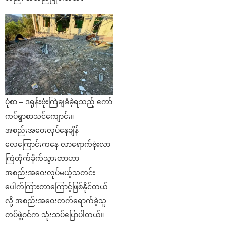
ပုံစာ – ဒရုန်းဗုံးကြဲချခံခဲ့ရသည့် ကော်
ကပ်ရွာစာသင်ကျောင်း။
အစည်းအဝေးလုပ်နေချိန်
လေကြောင်းကနေ လာရောက်ဗုံးလာ
ကြဲတိုက်ခိုက်သွားတာဟာ
အစည်းအဝေးလုပ်မယ့်သတင်း
ပေါက်ကြားတာကြောင့်ဖြစ်နိုင်တယ်
လို့ အစည်းအဝေးတက်ရောက်ခဲ့သူ
တပ်ဖွဲ့ဝင်က သုံးသပ်ပြောပါတယ်။