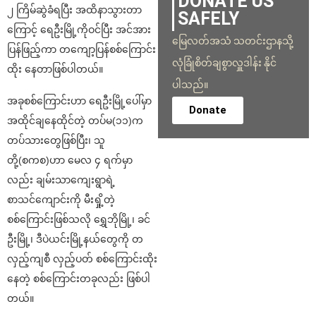
DONATE US
၂ ကြိမ်ဆွဲခံရပြီး အထိနာသွားတာ
SAFELY
ကြောင့် ရေဦးမြို့ကိုဝင်ပြီး အင်အား
မြေလတ်အသံ သတင်းဌာနသို့
ပြန်ဖြည့်ကာ တကျော့ပြန်စစ်ကြောင်း
လုံခြုံစိတ်ချစွာလှူဒါန်း နိုင်
ထိုး နေတာဖြစ်ပါတယ်။
ပါသည်။
အခုစစ်ကြောင်းဟာ ရေဦးမြို့ပေါ်မှာ
Donate
အထိုင်ချနေထိုင်တဲ့ တပ်မ(၁၁)က
တပ်သားတွေဖြစ်ပြီး၊ သူ
တို့(စကစ)ဟာ မေလ ၄ ရက်မှာ
လည်း ချမ်းသာကျေးရွာရဲ့
စာသင်ကျောင်းကို မီးရှို့တဲ့
စစ်ကြောင်းဖြစ်သလို ရွှေဘိုမြို့၊ ခင်
ဦးမြို့၊ ဒီပဲယင်းမြို့နယ်တွေကို တ
လှည့်ကျစီ လှည့်ပတ် စစ်ကြောင်းထိုး
နေတဲ့ စစ်ကြောင်းတခုလည်း ဖြစ်ပါ
တယ်။