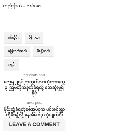
တည်းဖြတ် – လင်းဇေ
စစ်ကိုင်း
ဖိန်းကား
မြေလတ်အသံ
မီးရှို့သတ်
ရေဦး
previous post
ခလရ ၂၅၆ ကထွက်လာတဲ့ကားတွေ
၃ ကြိမ်တိုက်ခိုက်ခံရလို့ သေဆုံးမှုရှိ
နိုင်
next post
မိုင်းဆွဲခံရတဲ့စစ်အုပ်စုက ပင်းဇင်းရွာ
ကိုမီးရှို့လို့ နေအိမ် ၁၃ လုံးပျက်စီး
LEAVE A COMMENT