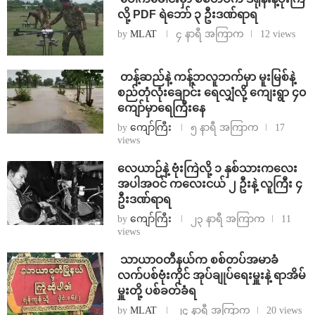
လို့ PDF ရဲဘော် ၃ ဦးဒဏ်ရာရ
by
MLAT
၄ နာရီ အကြာက
12 views
⁩ ⁨တန့်ဆည်နဲ့ ကန့်ဘလူဘက်မှာ မူးမြစ်နဲ့
စည်တုံလုံးချောင်း ရေလျှံလို့ ကျေးရွာ ၄၀
ကျော်မှာရေကြီးနေ
by
ကျော်ကြီး
၅ နာရီ အကြာက
17
views
⁨လေယာဉ်နဲ့ ဗုံးကြဲလို့ ၁ နှစ်သားကလေး
အပါအဝင် ကလေးငယ် ၂ ဦးနဲ့ လူကြီး ၄
ဦးဒဏ်ရာရ
by
ကျော်ကြီး
၂၃ နာရီ အကြာက
11
views
⁩ ⁨သာယာဝတီနယ်က စစ်တပ်အမာခံ
လက်ပစ်ဗုံးကိုင် အုပ်ချုပ်ရေးမှူးနဲ့ ရာအိမ်
မှူးတို့ ပစ်ခတ်ခံရ
by
MLAT
၂၄ နာရီ အကြာက
20 views