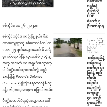
စစ်တပ်က
ကျေးရွာတရွာ။ (ပုံဟောင်း)
ဒရုန်းနဲ့
ဗုံးကြဲလို့
PDF
ရဲဘော် ၃
စစ်ကိုင်း၊ မေ ၂၆၊ ၂၀၂၃။
ဦးဒဏ်ရာရ
စစ်ကိုင်းတိုင်း၊ ရေဦးမြို့နယ်၊ ဖိန်း
by
ကျော်ကြီး
ကားကျေးရွာကို စစ်ကောင်စီတပ်က
၅ နာရီ အ
ကြာက
မေလ ၂၅ ရက်မနေ့ကမနက် ၆ နာရီ
17 views
မှာ ဝင်ရောက်ပြီး လူနေအိမ် ၇ လုံးနဲ့
⁩ ⁨တန့်ဆည်နဲ့
ကန့်ဘလူ
အတူ အသက် ၈၀ အရွယ်အဘွားကို
ဘက်မှာ မူး
ပါ မီးရှို့သတ်သွားတယ်လို့ ရေဦး
မြစ်နဲ့ စည်
အခြေပြု People’s Defense
တုံလုံး
ချောင်း
Comrade ပြန်ကြားရေးတာဝန်ခံ ထူး
ရေလျှံလို့
ခန့်ဇော်(အမေ့သား)က ပြောပါတယ်။
ကျေးရွာ
၄၀ ကျော်
မီးရှို့အသတ်ခံရတဲ့အဘွားဟာ ဒေါ်
မှာရေကြီး