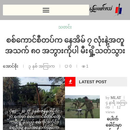
သတင်း
စစ်ကောင်စီတပ်က နေအိမ် ၇ လုံးနဲ့အတူ
အသက် ၈၀ အဘွားကိုပါ မီးရှို့သတ်သွား
အောင်စိုး
၃ နှစ် အကြာက
0
1
LATEST POST
by
MLAT
၄ နာရီ အကြာ
က
12
ပုံစာ - ၂၀၂၃ ခုနှစ်၊ဇန်နဝါရီလ
views
၂၀ ရက်မှာ စစ်ကောင်စီတပ်တွေ
⁩ ⁨ပေါက်
ကမီးရှို့ခဲ့သည့် စစ်ကိုင်းတိုင်း၊
ခေါင်းမှာ
ရေဦးမြို့နယ်အနောက်ခြမ်းက