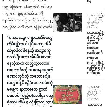
သောင်းကြည်ဖြစ်ပြီး အသက် ၈၀
နေ
အရွယ်ဖြစ်ကာ စစ်ကောင်စီတပ်သား
တွေက ကျေးရွာထဲဝင်လာချိန်
by
ကျော်ကြီး
၂၃ နာရီ
နေအိမ်ထဲမှာ တဦးတည်းပိတ်မိကျန်ခဲ့
အကြာက
တာဖြစ်တယ်လို့ သူက ပြောပါတယ်။
11 views
⁨လေယာဉ်နဲ့
“စကစတွေက ရွာကအိမ်တွေ
ဗုံးကြဲလို့ ၁
နှစ်သား
ကိုမီးရှို့တယ်။ ပြီးတော့ အိမ်
ကလေး
ထဲမှာပိတ်မိနေတဲ့ အဘွားကို
အပါအဝင်
သတ်ပြီးတော့ အိမ်မီးလောင်
ကလေး
ငယ် ၂ ဦးနဲ့
နေတဲ့အထဲ ထည့်သွားတာ။
လူကြီး ၄ ဦး
အလောင်းကို အစအနပျောက်
ဒဏ်ရာရ
အောင်လုပ်တဲ့ သဘောပေါ့။
အဘွားရဲ့မီးရှို့ခံအလောင်းကို
by
MLAT
မနေ့က ရွာသားတွေ ရွာထဲ
၂၄ နာရီ အ
ကြာက
ခဏဝင်ကြည့်တဲ့အခါမှာ တွေ့
20 views
ခဲ့တာ။ အိမ် ၇ လုံးပြာကျသွား
⁩ ⁨သာယာဝ