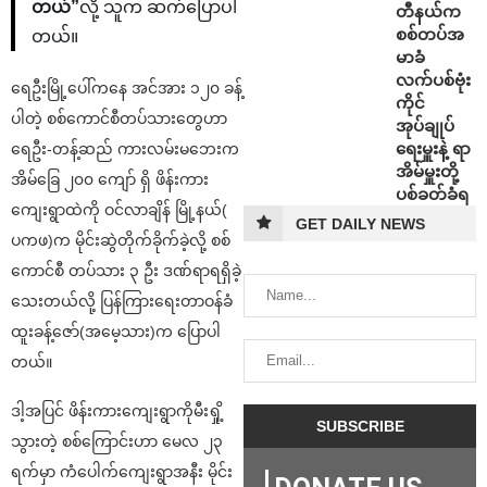
တယ်”
လို့ သူက ဆက်ပြောပါ
တီနယ်က
စစ်တပ်အ
တယ်။
မာခံ
လက်ပစ်ဗုံး
ရေဦးမြို့ပေါ်ကနေ အင်အား ၁၂၀ ခန့်
ကိုင်
ပါတဲ့ စစ်ကောင်စီတပ်သားတွေဟာ
အုပ်ချုပ်
ရေးမှူးနဲ့ ရာ
ရေဦး-တန့်ဆည် ကားလမ်းမဘေးက
အိမ်မှူးတို့
အိမ်ခြေ ၂၀၀ ကျော် ရှိ ဖိန်းကား
ပစ်ခတ်ခံရ
ကျေးရွာထဲကို ဝင်လာချိန် မြို့နယ်(
GET DAILY NEWS
ပကဖ)က မိုင်းဆွဲတိုက်ခိုက်ခဲ့လို့ စစ်
ကောင်စီ တပ်သား ၃ ဦး ဒဏ်ရာရရှိခဲ့
သေးတယ်လို့ ပြန်ကြားရေးတာဝန်ခံ
ထူးခန့်ဇော်(အမေ့သား)က ပြောပါ
တယ်။
ဒါ့အပြင် ဖိန်းကားကျေးရွာကိုမီးရှို့
သွားတဲ့ စစ်ကြောင်းဟာ မေလ ၂၃
ရက်မှာ ကံပေါက်ကျေးရွာအနီး မိုင်း