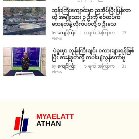
ဘုန်းကြီးကျောင်းမှာ ညအိပ်ပြီးပြန်လာ
တဲ့ အမျိုးသား ၃ ဦးကို စစ်တပ်က
သေနတ်နဲ့ လိုက်ပစ်လို့ ၁ ဦးသေ
by
ကျော်ကြီး
၁ ရက် အကြာက
13
views
⁩ ⁨ပဲခူးမှာ ဘုန်းကြီးချင်း စကားများရန်ဖြစ်
ပြီး ဓားနဲ့ခုတ်လို့ တပါးပျံလွန်တော်မူ
by
ကျော်ကြီး
၁ ရက် အကြာက
31
views
MYAELATT
ATHAN