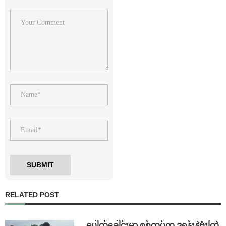
RELATED POST
⁩ ⁨ပေါက်ခေါင်းမှာ စစ်တပ်က ဒရုန်းနဲ့ဗုံးကြဲ