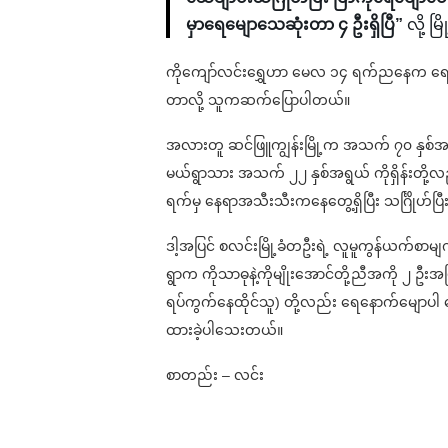
မှာရေမျောသေဆုံးတာ ၄ ဦးရှိပြီ”
လို့ 
ကိုကျော်လင်းရွှေဟာ မေလ ၁၄ ရက်ညနေက ရေကြီးန
တာလို့ သူကဆက်ပြောပါတယ်။
အလားတူ ဆင်ဖြူကျွန်းမြို့က အသက် ၇၀ နှစ်အရွ
မယ်ရွာသား အသက် ၂၂ နှစ်အရွယ် ကိုရှိန်းတိ
ရက်မှ နေရာအသီးသီးကနေတွေ့ရှိပြီး သင်္ဂြိုဟ်ပြီ
ဒါ့အပြင် စလင်းမြို့ခံတဦးရဲ့ လူမူကွန်ယက်စာမျက်န
ရွာက ကိုသာဓုနဲ့ကိုမျိုးအောင်တို့ညီအကို ၂ ဦ
ရပ်ကွက်နေထိုင်သူ) တို့လည်း ရေနောက်မျောပါ ပျောက
ထားခဲ့ပါသေးတယ်။
စာတည်း – လင်း