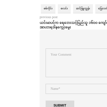
စစ်ကိုင်း
စလင်း
ဆင်ဖြူကျွန်း
မြေလတ
previous post
ယင်းမာပင်က ရေဘေးသင့်ပြည်သူ ၁၆၀၀ ကျော်က
အာဟာရဒါနကျွေးမွေး