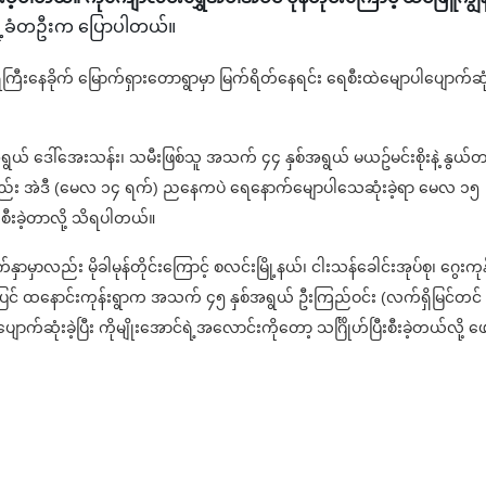
မြို့ခံတဦးက ပြောပါတယ်။
ေခိုက် မြောက်ရှားတောရွာမှာ မြက်ရိတ်နေရင်း ရေစီးထဲမျောပါပျောက်ဆုံး
ယ် ဒေါ်အေးသန်း၊ သမီးဖြစ်သူ အသက် ၄၄ နှစ်အရွယ် မယဥ်မင်းစိုးနဲ့ နွယ်
ု့လည်း အဲဒီ (မေလ ၁၄ ရက်) ညနေကပဲ ရေနောက်မျောပါသေဆုံးခဲ့ရာ မေလ ၁၅
းစီးခဲ့တာလို့ သိရပါတယ်။
ှာမှာလည်း မိုခါမုန်တိုင်းကြောင့် စလင်းမြို့နယ်၊ ငါးသန်ခေါင်းအုပ်စု၊ ဂွေးကုန
းအပြင် ထနောင်းကုန်းရွာက အသက် ၄၅ နှစ်အရွယ် ဦးကြည်ဝင်း (လက်ရှိမြင်တင်
်ဆုံးခဲ့ပြီး ကိုမျိုးအောင်ရဲ့အလောင်းကိုတော့ သင်္ဂြိုဟ်ပြီးစီးခဲ့တယ်လို့ ဖေ