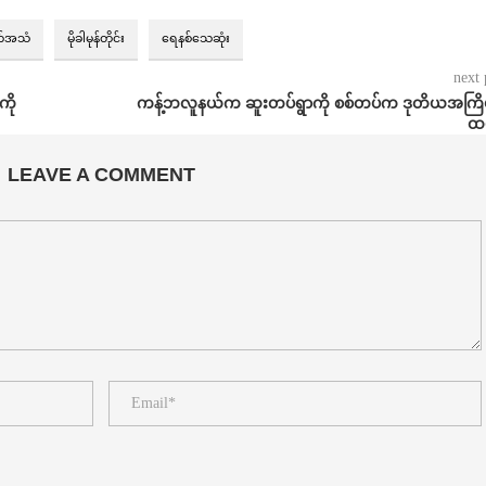
်အသံ
မိုခါမုန်တိုင်း
ရေနစ်သေဆုံး
next 
ို
ကန့်ဘလူနယ်က ဆူးတပ်ရွာကို စစ်တပ်က ဒုတိယအကြိမ်
ထပ်
LEAVE A COMMENT