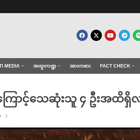
TI MEDIA
အထူးကဏ္ဍ
အားကစား
FACT CHECK
င်းကြောင့်သေဆုံးသူ ၄ ဦးအထိရှိ
2