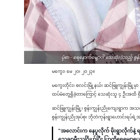
ပုံစာ - ရေနောက်မျောပါ သေဆုံးခဲ့သည့် စွန
မကွေး၊ မေ ၂၀၊ ၂၀၂၃။
မကွေးတိုင်း၊ စလင်းမြို့နယ်၊ ဆင်ဖြူကျွန်းမြို့
ထပ်မံတွေ့ရှိခဲ့တာကြောင့် သေဆုံးသူ ၄ ဦးအ
ဆင်ဖြူကျွန်းမြို့၊ စွန်းကျွန်းညိုကျေးရွာက
စွန်းကျွန်းညိုအုပ်စု၊ ဘိုတဲကုန်းရွာဟောင်းရပ်ရဲ
“အလောင်းက နေပူလိုက် မိုးရွာလိုက်နဲ
သေချာမီးသဂြိုဟ်ပြီး ပြာကိုရေမျောပေးခ