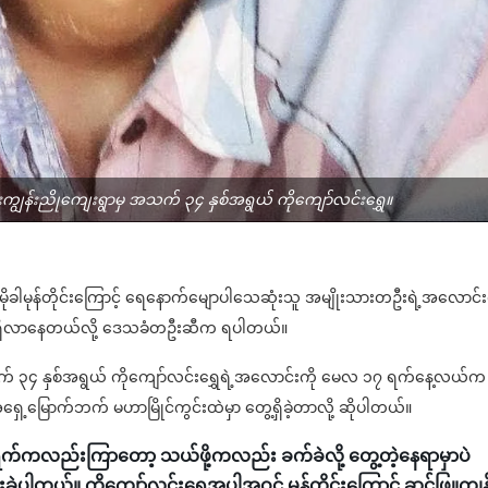
်းကျွန်းညိုကျေးရွာမှ အသက် ၃၄ နှစ်အရွယ် ကိုကျော်လင်းရွှေ။
မှာ မိုခါမုန်တိုင်းကြောင့် ရေနောက်မျောပါသေဆုံးသူ အမျိုးသားတဦးရဲ့အလောင်း
ထိ ရှိလာနေတယ်လို့ ဒေသခံတဦးဆီက ရပါတယ်။
 အသက် ၃၄ နှစ်အရွယ် ကိုကျော်လင်းရွှေရဲ့အလောင်းကို မေလ ၁၇ ရက်နေ့လယ်က
့အရှေ့မြောက်ဘက် မဟာမြိုင်ကွင်းထဲမှာ တွေ့ရှိခဲ့တာလို့ ဆိုပါတယ်။
့ ရက်ကလည်းကြာတော့ သယ်ဖို့ကလည်း ခက်ခဲလို့ တွေ့တဲ့နေရာမှာပဲ
ဲ့ပါတယ်။ ကိုကျော်လင်းရွှေအပါအဝင် မုန်တိုင်းကြောင့် ဆင်ဖြူကျွန