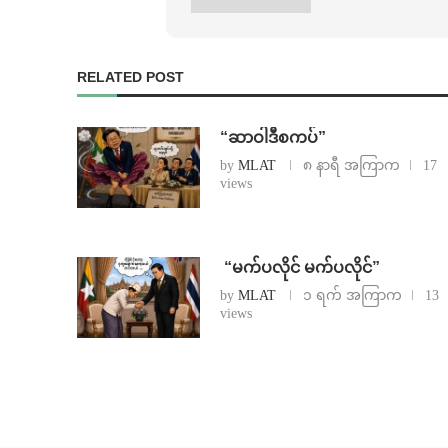
RELATED POST
“ဆာဝါဒီစကပ်”
by
MLAT
၈ နာရီ အကြာက
17
views
⁨ ⁨“မက်ပလိုင် မက်ပလိုင်”
by
MLAT
၁ ရက် အကြာက
13
views