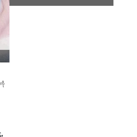
ကို
်း