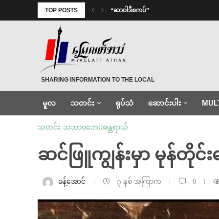
TOP POSTS
“ဆာဝါဒီစကပ်”
MYAELATT ATHAN
SHARING INFORMATION TO THE LOCAL
မူလ
သတင်း
ရုပ်သံ
ဆောင်းပါး
MUL
သတင်း
,
သဘာဝဘေးအန္တရာယ်
ဆင်ဖြူကျွန်းမှာ မုန်တို
ခန့်အောင်
၃ နှစ် အကြာက
0