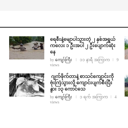
ရေစီးနဲ့မျောပါသွားတဲ့ ၂ နှစ်အရွယ်
ကလေး ၁ ဦးအပါ ၂ ဦးပျောက်ဆုံး
နေ
by
ကျော်ကြီး
၁၁ နာရီ အကြာက
9
views
⁨⁩ ⁨ဂျက်ဖိုက်တာနဲ့ စာသင်ကျောင်းကို
ဗုံးကြဲသွားလို့ ကျောင်းပျက်စီးပြီး
နွား ၁၃ ကောင်သေ
by
ကျော်ကြီး
၁ ရက် အကြာက
4
views