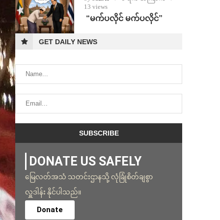
13 views
⁨ ⁨“မက်ပလိုင် မက်ပလိုင်”
GET DAILY NEWS
DONATE US SAFELY
မြေလတ်အသံ သတင်းဌာနသို့ လုံခြုံစိတ်ချစွာ
လှူဒါန်း နိုင်ပါသည်။
Donate