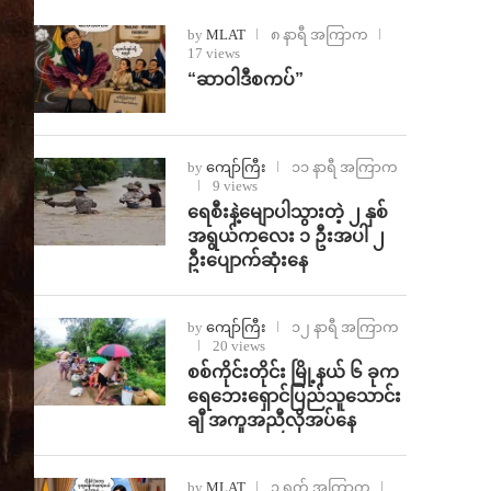
by
MLAT
၈ နာရီ အကြာက
17 views
“ဆာဝါဒီစကပ်”
by
ကျော်ကြီး
၁၁ နာရီ အကြာက
9 views
ရေစီးနဲ့မျောပါသွားတဲ့ ၂ နှစ်
အရွယ်ကလေး ၁ ဦးအပါ ၂
ဦးပျောက်ဆုံးနေ
by
ကျော်ကြီး
၁၂ နာရီ အကြာက
20 views
စစ်ကိုင်းတိုင်း မြို့နယ် ၆ ခုက
ရေဘေးရှောင်ပြည်သူသောင်း
ချီ အကူအညီလိုအပ်နေ
by
MLAT
၁ ရက် အကြာက