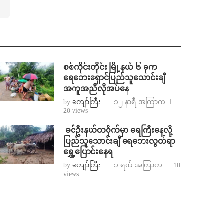
စစ်ကိုင်းတိုင်း မြို့နယ် ၆ ခုက
ရေဘေးရှောင်ပြည်သူသောင်းချီ
အကူအညီလိုအပ်နေ
by
ကျော်ကြီး
၁၂ နာရီ အကြာက
20 views
⁩ ⁨ခင်ဦးနယ်တဝိုက်မှာ ရေကြီးနေလို့
ပြည်သူသောင်းချီ ရေဘေးလွတ်ရာ
ရွှေ့ပြောင်းနေရ
by
ကျော်ကြီး
၁ ရက် အကြာက
10
views