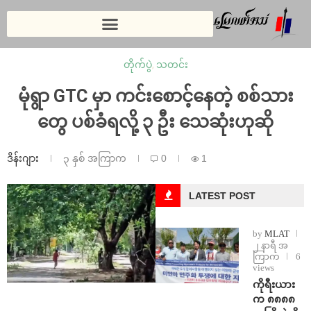
တိုက်ပွဲ
,
သတင်း
မုံရွာ GTC မှာ ကင်းစောင့်နေတဲ့ စစ်သား
တွေ ပစ်ခံရလို့ ၃ ဦး သေဆုံးဟုဆို
ဒိန်းဂျား
၃ နှစ် အကြာက
0
1
LATEST POST
by
MLAT
၂ နာရီ အ
ကြာက
6
views
ကိုရီးယား
က ၈၈၈၈