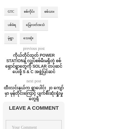
GTC
စစ်ကိုင်း
စစ်သား
ပစ်ခံရ
မြေလတ်အသံ
မုံရွာ
သေဆုံး
previous post
ကိုယ်တိုင်ထုတ် POWER
STATIONနဲ့ လျှပ်စစ်မီးမရှိတဲ့ စစ်
ရှောင်ရွာတွေကို SOLAR တပ်ဆင်
ပေးဖို့ S & C အဖွဲ့ပြင်ဆင်
next post
ထီးလင်းနယ်က ရွာပေါင်း ၂၀ ကျော်
မှာ မုန်တိုင်းကြောင့် ပျက်စီးဆုံးရှုံးမှု
တွေရှိ
LEAVE A COMMENT