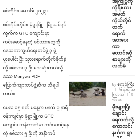
အကြိုပွဲကို
ကိုရီးယား
စစ်ကိုင်း၊ မေ ၁၆၊ ၂၀၂၃။
အမတ်
ကိုယ်တိုင်
စစ်ကိုင်းတိုင်း၊ မုံရွာမြို့ ၊ မြို့သစ်ရပ်
တက်
ရောက်
ကွက်က GTC ကျောင်းမှာ
အားပေး
ကင်းစောင့်နေတဲ့ စစ်သားတွေကို
ကာ
ဒေသကာကွယ်ရေးတပ်ဖွဲ့ ၃ ဖွဲ့
တောင်းဆို
စာများကို
ပူးပေါင်းပြီး သွားရောက်တိုက်ခိုက်ခဲ့
လက်ခံ
လို့ စစ်သား ၃ ဦး သေဆုံးတယ်လို့
ဒဿ Monywa PDF
by
ကျော်ကြီး
ပြောက်ကျားတပ်ဖွဲ့ဆီက သိရပါ
၆ နာရီ အ
တယ်။
ကြာက
9
views
⁨မိုးများပြီး
မေလ ၁၅ ရက် မနေ့က မနက် ၉ နာရီ
ချောင်း
ဝန်းကျင်မှာ မုံရွာမြို့က GTC
ရေတက်လို့
ကျောင်း ဘန်ကာထဲမှာ ကင်းစောင့်နေ
ကောလင်း
နယ်က ရွာ
တဲ့ စစ်သား ၅ ဦးကို အနီးကပ်