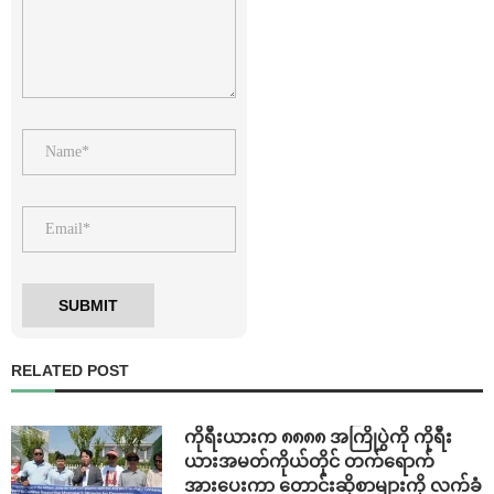
RELATED POST
ကိုရီးယားက ၈၈၈၈ အကြိုပွဲကို ကိုရီး
ယားအမတ်ကိုယ်တိုင် တက်ရောက်
အားပေးကာ တောင်းဆိုစာများကို လက်ခံ