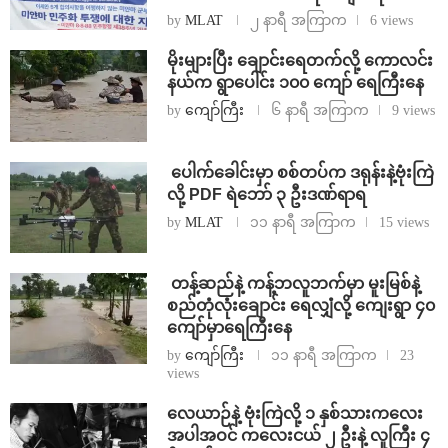
by
MLAT
၂ နာရီ အကြာက
6 views
⁨မိုးများပြီး ချောင်းရေတက်လို့ ကောလင်း
နယ်က ရွာပေါင်း ၁၀၀ ကျော် ရေကြီးနေ
by
ကျော်ကြီး
၆ နာရီ အကြာက
9 views
⁩ ⁨ပေါက်ခေါင်းမှာ စစ်တပ်က ဒရုန်းနဲ့ဗုံးကြဲ
လို့ PDF ရဲဘော် ၃ ဦးဒဏ်ရာရ
by
MLAT
၁၁ နာရီ အကြာက
15 views
⁩ ⁨တန့်ဆည်နဲ့ ကန့်ဘလူဘက်မှာ မူးမြစ်နဲ့
စည်တုံလုံးချောင်း ရေလျှံလို့ ကျေးရွာ ၄၀
ကျော်မှာရေကြီးနေ
by
ကျော်ကြီး
၁၁ နာရီ အကြာက
23
views
⁨လေယာဉ်နဲ့ ဗုံးကြဲလို့ ၁ နှစ်သားကလေး
အပါအဝင် ကလေးငယ် ၂ ဦးနဲ့ လူကြီး ၄