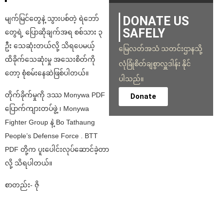
DONATE US
မျက်မြင်တွေနဲ့ သွားပစ်တဲ့ ရဲဘော်
SAFELY
တွေရဲ့ ပြောဆိုချက်အရ စစ်သား ၃
ဦး သေဆုံးတယ်လို့ သိရပေမယ့်
မြေလတ်အသံ သတင်းဌာနသို့
ထိခိုက်သေဆုံးမှု အသေးစိတ်ကို
လုံခြုံစိတ်ချစွာလှူဒါန်း နိုင်
တော့ စုံစမ်းနေဆဲဖြစ်ပါတယ်။
ပါသည်။
တိုက်ခိုက်မှုကို ဒဿ Monywa PDF
Donate
ပြောက်ကျားတပ်ဖွဲ့ ၊ Monywa
Fighter Group နဲ့ Bo Tathaung
People’s Defense Force . BTT
PDF တို့က ပူးပေါင်းလုပ်ဆောင်ခဲ့တာ
လို့ သိရပါတယ်။
စာတည်း- ဇို