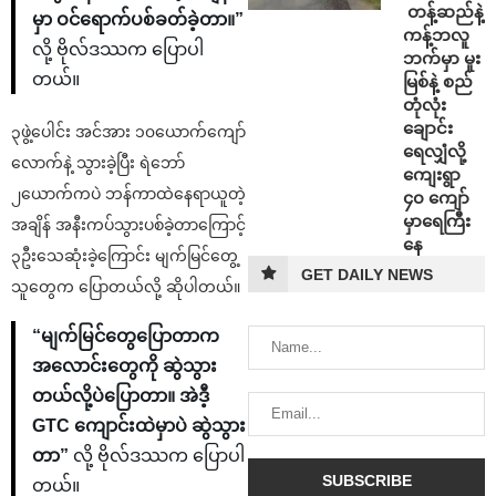
⁩ ⁨တန့်ဆည်နဲ့
မှာ ဝင်ရောက်ပစ်ခတ်ခဲ့တာ။”
ကန့်ဘလူ
လို့ ဗိုလ်ဒဿက ပြောပါ
ဘက်မှာ မူး
တယ်။
မြစ်နဲ့ စည်
တုံလုံး
ချောင်း
၃ဖွဲ့ပေါင်း အင်အား ၁၀ယောက်ကျော်
ရေလျှံလို့
လောက်နဲ့ သွားခဲ့ပြီး ရဲဘော်
ကျေးရွာ
၂ယောက်ကပဲ ဘန်ကာထဲနေရာယူတဲ့
၄၀ ကျော်
မှာရေကြီး
အချိန် အနီးကပ်သွားပစ်ခဲ့တာကြောင့်
နေ
၃ဦးသေဆုံးခဲ့ကြောင်း မျက်မြင်တွေ့
GET DAILY NEWS
သူတွေက ပြောတယ်လို့ ဆိုပါတယ်။
“မျက်မြင်တွေပြောတာက
အလောင်းတွေကို ဆွဲသွား
တယ်လို့ပဲပြောတာ။ အဲဒီ့
GTC ကျောင်းထဲမှာပဲ ဆွဲသွား
တာ”
လို့ ဗိုလ်ဒဿက ပြောပါ
တယ်။