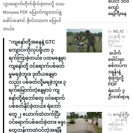
ပေါင်း ၁၀၀
သွားရောက်တိုက်ခိုက်ခဲ့တာလို့ ဒဿ
ကျော်
Monywa PDF ပြောက်ကျားတပ်ဖွဲ့
ရေကြီးနေ
ခေါင်းဆောင် ဗိုလ်ဒဿက ပြောပါ
တယ်။
by
MLAT
၁၁ နာရီ အ
ကြာက
“ကျနော်တို့အနေနဲ့ GTC
15 views
ကျောင်းကိုလုပ်ဖို့ဟာ ၃
⁩ ⁨ပေါက်
ရက်ကြာခဲ့တယ်။ ပထမနေ့မှာ
ခေါင်းမှာ
စစ်တပ်က
ကျနော်တို့ ဝင်ရောက်ပစ်ခတ်
ဒရုန်းနဲ့
မှုမရခဲ့ဘူး။ ဒုတိယနေ့မှာ
ဗုံးကြဲလို့
လည်း ပစ်ခတ်လို့မရခဲ့ဘူး။ ၃
PDF
ရက်မြောက်တဲ့နေ့မှာပဲ ကျ
ရဲဘော် ၃
ဦးဒဏ်ရာရ
နော်တို့ရဲဘော်တွေ ဝင်ရောက်
ပစ်ခတ်နိုင်ခဲ့တယ်။ ရဲဘော်
တွေ ၂ ယောက်ထဲတက်ပြီး
by
ကျော်ကြီး
၁၁ နာရီ
ဝင်ရောက်ပစ်ခတ်ခဲ့တာ။ ခွေး
အကြာက
23 views
တွေဘန်ကာထဲဝင်တဲ့အချိန်