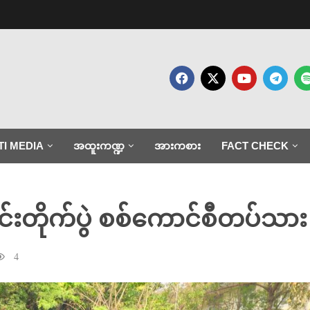
TI MEDIA
အထူးကဏ္ဍ
အားကစား
FACT CHECK
ုင်းတိုက်ပွဲ စစ်ကောင်စီတပ်သာ
4