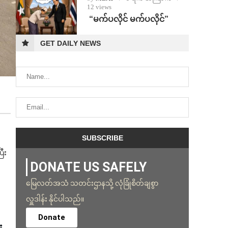
12 views
⁨ ⁨“မက်ပလိုင် မက်ပလိုင်”
GET DAILY NEWS
ြီး
DONATE US SAFELY
မြေလတ်အသံ သတင်းဌာနသို့ လုံခြုံစိတ်ချစွာ
လှူဒါန်း နိုင်ပါသည်။
Donate
း