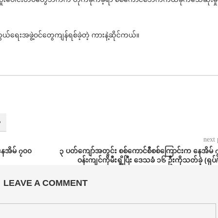
ယ်ရေးအဖွဲ့ဝင်တွေကျန်ရစ်ခဲ့တဲ့ ကားနဲ့ဆိုင်ကယ်။
ံ
next 
နေအိမ် ၇၀၀
⁨၃ ပတ်ကျော်အတွင်း စစ်ကောင်စီစစ်ကြောင်းက နေအိမ်
ဝန်းကျင်ကိုမီးရှို့ပြီး ဒေသခံ ၁၆ ဦးကိုသတ်ခဲ့ (ရုပ်
LEAVE A COMMENT