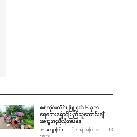
စစ်ကိုင်းတိုင်း မြို့နယ် ၆ ခုက
ရေဘေးရှောင်ပြည်သူသောင်းချီ
အကူအညီလိုအပ်နေ
by
ကျော်ကြီး
၆ နာရီ အကြာက
13
views