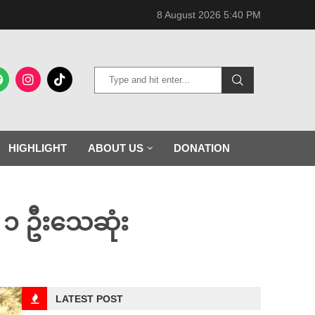
8 August 2026 5:40 PM
HIGHLIGHT
ABOUT US
DONATION
း ၁ ဦးသေဆုံး
LATEST POST