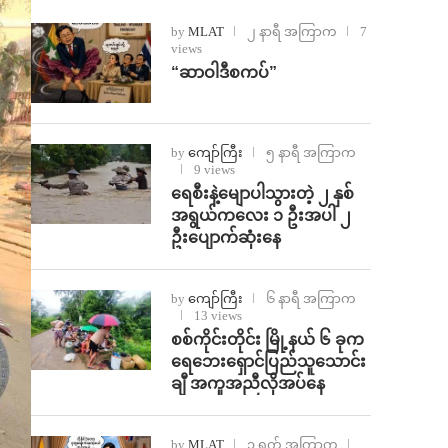
by
MLAT
၂ နာရီ အကြာက
7
views
“ဆာဝါဒီစကပ်”
by
ကျော်ကြီး
၅ နာရီ အကြာက
9 views
ရေစီးနဲ့မျောပါသွားတဲ့ ၂ နှစ်
အရွယ်ကလေး ၁ ဦးအပါ ၂
ဦးပျောက်ဆုံးနေ
by
ကျော်ကြီး
၆ နာရီ အကြာက
13 views
စစ်ကိုင်းတိုင်း မြို့နယ် ၆ ခုက
ရေဘေးရှောင်ပြည်သူသောင်း
ချီ အကူအညီလိုအပ်နေ
by
MLAT
၁ ရက် အကြာက