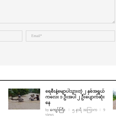
ရေစီးနဲ့မျောပါသွားတဲ့ ၂ နှစ်အရွယ်
ကလေး ၁ ဦးအပါ ၂ ဦးပျောက်ဆုံး
နေ
by
ကျော်ကြီး
၅ နာရီ အကြာက
9
views