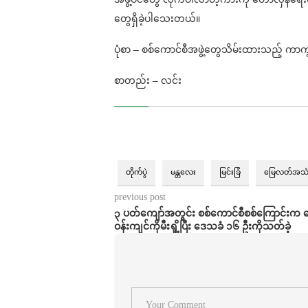
တွေရှိခဲ့ပါသေးတယ်။
ပုံစာ – စစ်ကောင်စီအဖွဲ့တွေသိမ်းထားသည့် ကာကွ
စာတည်း – လင်း
တိုက်ပွဲ
မန္တလေး
မြင်းခြံ
မြေလတ်အသ
previous post
၃ ပတ်ကျော်အတွင်း စစ်ကောင်စီစစ်ကြောင်းက 
ဝန်းကျင်ကိုမီးရှို့ပြီး ဒေသခံ ၁၆ ဦးကိုသတ်ခဲ့