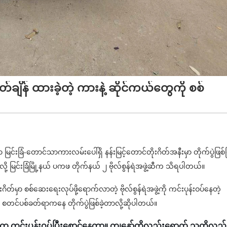
ျိန် ထားခဲ့တဲ့ ကားနဲ့ ဆိုင်ကယ်တွေကို စစ်
ာ မြင်းခြံ-တောင်သာကားလမ်းပေါ်ရှိ နန်းမြင့်တောင်တိုးဂိတ်အနီးမှာ တိုက်ပွဲဖြစ်ပ
့ မြင်းခြံမြို့နယ် ပကဖ တိုက်နယ် ၂ ဗိုလ်စွန်ရဲအဖွဲ့ဆီက သိရပါတယ်။
ဂိတ်မှာ စစ်ဆေးရေးလုပ်ဖို့ရောက်လာတဲ့ ဗိုလ်စွန်ရဲအဖွဲ့ကို ကင်းပုန်းဝပ်နေတဲ့
 စတင်ပစ်ခတ်ရာကနေ တိုက်ပွဲဖြစ်ခဲ့တာလို့ဆိုပါတယ်။
ေက ကင်းပုန်းဝပ်ပြီးစောင့်နေတာ။ ကျနော်တို့လည်းရောက် သူတို့လည်