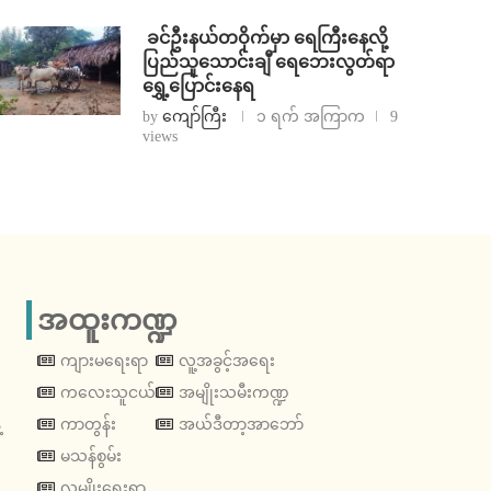
⁩ ⁨ခင်ဦးနယ်တဝိုက်မှာ ရေကြီးနေလို့
ပြည်သူသောင်းချီ ရေဘေးလွတ်ရာ
ရွှေ့ပြောင်းနေရ
by
ကျော်ကြီး
၁ ရက် အကြာက
9
views
အထူးကဏ္ဍ
ကျားမရေးရာ
လူ့အခွင့်အရေး
ကလေးသူငယ်
အမျိုးသမီးကဏ္ဍ
့
ကာတွန်း
အယ်ဒီတာ့အာဘော်
မသန်စွမ်း
လူမျိုးရေးရာ