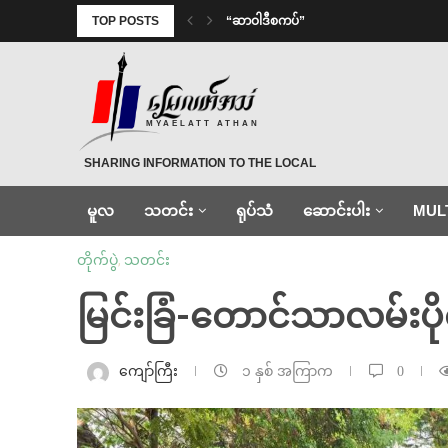
TOP POSTS
“ဆာဝါဒီစကပ်”
MYAELATT ATHAN
SHARING INFORMATION TO THE LOCAL
မူလ
သတင်း
ရုပ်သံ
ဆောင်းပါး
MUL
တိုက်ပွဲ
,
သတင်း
မြင်းခြံ-တောင်သာလမ်းပိ
ကျော်ကြီး
၁ နှစ် အကြာက
0