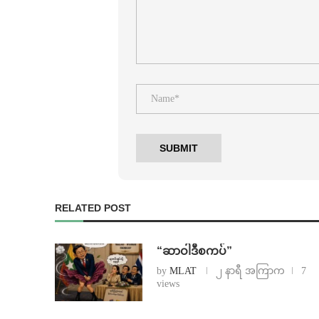
RELATED POST
“ဆာဝါဒီစကပ်”
by
MLAT
၂ နာရီ အကြာက
7
views