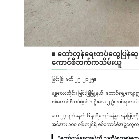
■ တော်လှန်ရေးတပ်တွေပြန်ဆုတ်ခ
ကောင်စီဘက်ကသိမ်းယူ
မြင်းခြံ၊ မတ် ၂၅၊ ၂၀၂၅။
မန္တလေးတိုင်း၊ မြင်းခြံမြို့နယ်၊ တောင်ရှေ့ကျေးရွ
စစ်ကောင်စီတပ်ဖွဲ့ဝင် ၁ ဦးသေ ၂ ဦးဒဏ်ရာတယ်လို
မတ် ၂၄ ရက်မနက် ၆ နာရီကျော်ခန့်မှာ နန်းမြင့်တိုး
အင်အား ၁၀၀ ဝန်းကျင်ရှိ စစ်ကောင်စီအဖွဲ့တွေက
“တော်လှန်ရေးအဖွဲ့ကို သူတို့(စကစ)တွ