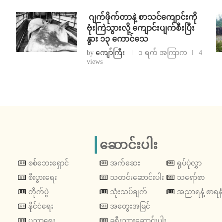
⁨⁩ ⁨ဂျက်ဖိုက်တာနဲ့ စာသင်ကျောင်းကို
ဗုံးကြဲသွားလို့ ကျောင်းပျက်စီးပြီး
နွား ၁၃ ကောင်သေ
by
ကျော်ကြီး
၁ ရက် အကြာက
4
views
ဆောင်းပါး
စစ်ဘေးရှောင်
အက်ဆေး
ရုပ်ပုံလွှာ
စီးပွားရေး
သတင်းဆောင်းပါး
သရော်စာ
တိုက်ပွဲ
သုံးသပ်ချက်
အညာရနံ့ စာရနံ
နိုင်ငံရေး
အတွေးအမြင်
ပညာရေး
ခရီးသွားဆောင်းပါး