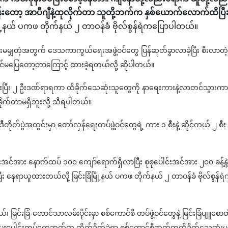
ှုန်းတော့ အာပီဂျီနဲ့ထုလိုက်တာ သူတို့ဘက်က နှစ်ယောက်လောက်ထိပြီ
ံမြို့နယ် ပကဖ တိုက်နယ် ၂ တာဝန်ခံ ဗိုလ်စွန်ရဲကပြောပါတယ်။
်အားမမျှတဲ့အတွက် ဒေသကာကွယ်ရေးအဖွဲ့ဝင်တွေ ပြန်ဆုတ်ခွာလာခဲ့ပြီး စီးလာတဲ့
့အဆင်မပြေတော့တာကြောင့် ထားခဲ့ရတယ်လို့ ဆိုပါတယ်။
ေဆုံးပြီး ၂ ဦးဒဏ်ရာရကာ ထိခိုက်သေဆုံးသူတွေကို နာရေးကားနဲ့လာတင်သွားကာ
က်တာမရှိဘူးလို့ သိရပါတယ်။
ုက်ပွဲအတွင်းမှာ တော်လှန်ရေးတပ်ဖွဲ့ဝင်တွေရဲ့ ကား ၁ စီးနဲ့ ဆိုင်ကယ် ၂ စီး
ောထီးအင်အား နောက်ထပ် ၁၀၀ ကျော်ရောက်ရှိလာပြီး စုစုပေါင်းအင်အား ၂၀၀ ခန့်နဲ့
 နေရာယူထားတယ်လို့ မြင်းခြံမြို့နယ် ပကဖ တိုက်နယ် ၂ တာဝန်ခံ ဗိုလ်စွန်ရ
၊ မြင်းခြံ-တောင်သာလမ်းပိုင်းမှာ စစ်ကောင်စီ တပ်ဖွဲ့ဝင်တွေနဲ့ မြင်းခြံပျူစောထ
းပူးပေါင်းတပ်တွေဘက်က တိုက်ခိုက်ခဲ့ရာ စစ်ကောင်စီဘက်ကထိခိုက်သေဆုံးမှု