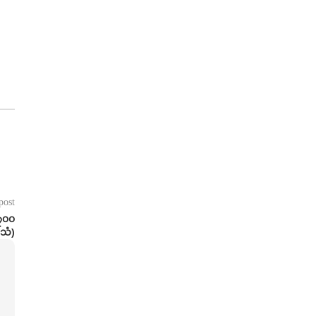
post
 ၇၀၀
/သံ)