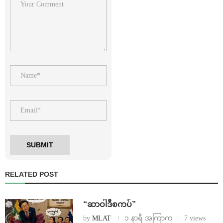
RELATED POST
“ဆာဝါဒီစကပ်”
by
MLAT
၁ နာရီ အကြာက
7 views