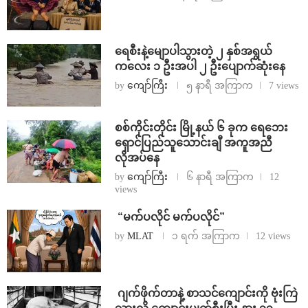
ရေစီးနဲ့မျောပါသွားတဲ့ ၂ နှစ်အရွယ်
ကလေး ၁ ဦးအပါ ၂ ဦးပျောက်ဆုံးနေ
by
ကျော်ကြီး
၅ နာရီ အကြာက
7 views
စစ်ကိုင်းတိုင်း မြို့နယ် ၆ ခုက ရေဘေး
ရှောင်ပြည်သူသောင်းချီ အကူအညီ
လိုအပ်နေ
by
ကျော်ကြီး
၆ နာရီ အကြာက
12
views
⁨ ⁨“မက်ပလိုင် မက်ပလိုင်”
by
MLAT
၁ ရက် အကြာက
12 views
⁨⁩ ⁨ဂျက်ဖိုက်တာနဲ့ စာသင်ကျောင်းကို ဗုံးကြဲ