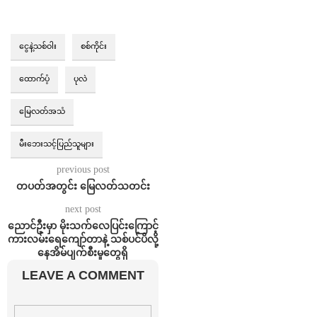
ငွေနဲ့သစ်ဝါး
စစ်ကိုင်း
ထောက်ပံ့
ပုလဲ
မြေလတ်အသံ
မီးဘေးသင့်ပြည်သူများ
previous post
တပတ်အတွင်း မြေလတ်သတင်း
next post
ညောင်ဦးမှာ မိုးသက်လေပြင်းကြောင့်
ကားလမ်းရေကျော်တာနဲ့ သစ်ပင်ပိလို့
နေအိမ်ပျက်စီးမှုတွေရှိ
LEAVE A COMMENT