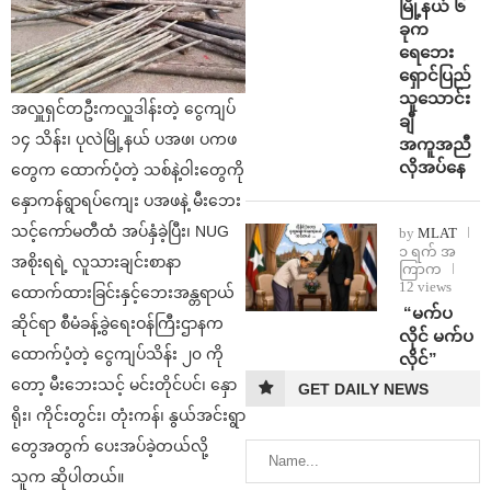
မြို့နယ် ၆
ခုက
ရေဘေး
ရှောင်ပြည်
သူသောင်း
အလှူရှင်တဦးကလှူဒါန်းတဲ့ ငွေကျပ်
ချီ
၁၄ သိန်း၊ ပုလဲမြို့နယ် ပအဖ၊ ပကဖ
အကူအညီ
လိုအပ်နေ
တွေက ထောက်ပံ့တဲ့ သစ်နဲ့ဝါးတွေကို
နှောကန်ရွာရပ်ကျေး ပအဖနဲ့ မီးဘေး
သင့်ကော်မတီထံ အပ်နှံခဲ့ပြီး၊ NUG
by
MLAT
၁ ရက် အ
အစိုးရရဲ့ လူသားချင်းစာနာ
ကြာက
12 views
ထောက်ထားခြင်းနှင့်ဘေးအန္တရာယ်
⁨ ⁨“မက်ပ
ဆိုင်ရာ စီမံခန့်ခွဲရေးဝန်ကြီးဌာနက
လိုင် မက်ပ
ထောက်ပံ့တဲ့ ငွေကျပ်သိန်း ၂၀ ကို
လိုင်”
တော့ မီးဘေးသင့် မင်းတိုင်ပင်၊ နှော
GET DAILY NEWS
ရိုး၊ ကိုင်းတွင်း၊ တုံးကန်၊ နွယ်အင်းရွာ
တွေအတွက် ပေးအပ်ခဲ့တယ်လို့
သူက ဆိုပါတယ်။