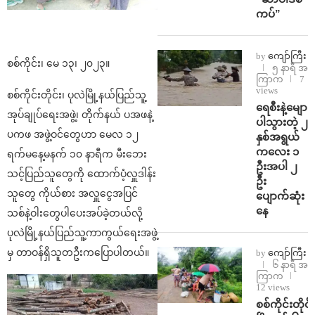
ကပ်”
by
ကျော်ကြီး
စစ်ကိုင်း၊ မေ ၁၃၊ ၂၀၂၃။
၅ နာရီ အ
ကြာက
7
views
စစ်ကိုင်းတိုင်း၊ ပုလဲမြို့နယ်ပြည်သူ့
ရေစီးနဲ့မျော
အုပ်ချုပ်ရေးအဖွဲ့၊ တိုက်နယ် ပအဖနဲ့
ပါသွားတဲ့ ၂
ပကဖ အဖွဲ့ဝင်တွေဟာ မေလ ၁၂
နှစ်အရွယ်
ကလေး ၁
ရက်မနေ့မနက် ၁၀ နာရီက မီးဘေး
ဦးအပါ ၂
သင့်ပြည်သူတွေကို ထောက်ပံ့လှူဒါန်း
ဦး
သူတွေ ကိုယ်စား အလှူငွေအပြင်
ပျောက်ဆုံး
နေ
သစ်နဲ့ဝါးတွေပါပေးအပ်ခဲ့တယ်လို့
ပုလဲမြို့နယ်ပြည်သူ့ကာကွယ်ရေးအဖွဲ့
မှ တာဝန်ရှိသူတဦးကပြောပါတယ်။
by
ကျော်ကြီး
၆ နာရီ အ
ကြာက
12 views
စစ်ကိုင်းတိုင်း