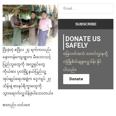
DONATE US
SAFELY
ပြီးခဲ့တဲ့ ဧပြီလ ၂၄ ရက်ကလည်း
မြေလတ်အသံ သတင်းဌာနသို့
နှောကန်ကျေးရွာက မီးဘေးသင့်
လုံခြုံစိတ်ချစွာလှူဒါန်း နိုင်
ပြည်သူတွေကို အလှူရှင်တွေ
ပါသည်။
ကိုယ်စား ပုလဲမြို့နယ်ပြည်သူ့
Donate
အုပ်ချုပ်ရေးအဖွဲ့က ငွေကျပ် ၂၇
သိန်းနဲ့ စားနပ်ရိက္ခာတွေကို
သွားရောက်လှူဒါန်ခဲ့ပါသေးတယ်။
စာတည်း-လင်းဇေ