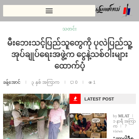
သတင်း
မီးဘေးသင့်ပြည်သူတွေကို ပုလဲပြည်သူ့
အုပ်ချုပ်ရေးအဖွဲ့က ငွေနဲ့သစ်ဝါးများ
ထောက်ပံ့
ခန့်အောင်
၃ နှစ် အကြာက
0
1
LATEST POST
by
MLAT
၁ နာရီ အကြာ
က
7
views
“ဆာဝါဒီစ