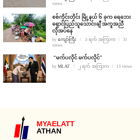
views
စစ်ကိုင်းတိုင်း မြို့နယ် ၆ ခုက ရေဘေး
ရှောင်ပြည်သူသောင်းချီ အကူအညီ
လိုအပ်နေ
by
ကျော်ကြီး
၁ ရက် အကြာက
31
views
⁨ ⁨“မက်ပလိုင် မက်ပလိုင်”
by
MLAT
၂ ရက် အကြာက
13 views
MYAELATT
ATHAN