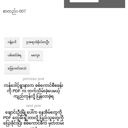
စာတည်း-007
ဂန့်ဂေါ
ဒုအရာခံဗိုလ်တဦး
ပစ်ခတ်ခံရ
မကွေး
မြေလတ်အသံ
previous post
ကန်ဒေါင့်ရွာနားက စစ်ကောင်စီစခန်း
ကို PDF က တက်သိမ်းခဲ့ပေမယ့်
ကျည်ကုန်လို့ ပြန်လာခဲ့ရ
next post
ချောင်းဦးမြို့ပေါ်က နေအိမ်တွေကို
PDF တွေမီးရှို့တာလို့ ပြည်သူတွေကို
ပြောခိုင်းပြီး စစ်ကောင်စီက မှတ်တမ်း