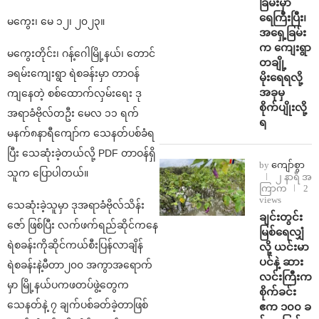
ခြမ်းမှာ
ရေကြီးပြီး၊
မကွေး၊ မေ ၁၂၊ ၂၀၂၃။
အရှေ့ခြမ်း
က ကျေးရွာ
မကွေးတိုင်း၊ ဂန့်ဂေါမြို့နယ်၊ တောင်
တချို့
ခရမ်းကျေးရွာ ရဲစခန်းမှာ တာဝန်
မိုးရေရလို့
အခုမှ
ကျနေတဲ့ စစ်ထောက်လှမ်းရေး ဒု
စိုက်ပျိုးလို့
အရာခံဗိုလ်တဦး မေလ ၁၁ ရက်
ရ
မနက်၈နာရီကျော်က သေနတ်ပစ်ခံရ
ပြီး သေဆုံးခဲ့တယ်လို့ PDF တာဝန်ရှိ
by
ကျော်စွာ
သူက ပြောပါတယ်။
၂ နာရီ အ
ကြာက
2
views
သေဆုံးခဲ့သူမှာ ဒုအရာခံဗိုလ်သိန်း
ချင်းတွင်း
ဇော် ဖြစ်ပြီး လက်ဖက်ရည်ဆိုင်ကနေ
မြစ်ရေလျှံ
ရဲစခန်းကိုဆိုင်ကယ်စီးပြန်လာချိန်
လို့ ယင်းမာ
ပင်နဲ့ ဆား
ရဲစခန်းနဲ့မီတာ၂၀၀ အကွာအရောက်
လင်းကြီးက
မှာ မြို့နယ်ပကဖတပ်ဖွဲ့တွေက
စိုက်ခင်း
သေနတ်နဲ့ ၇ ချက်ပစ်ခတ်ခဲ့တာဖြစ်
ဧက ၁၀၀ ခ