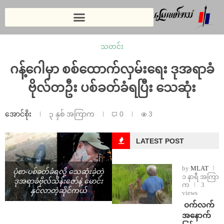
သတင်း
ဂန့်ဂေါမှာ စစ်ထောက်လှမ်းရေး ဒုအရာခံ
ဗိုလ်တဦး ပစ်ခတ်ခံရပြီး သေဆုံး
အောင်စိုး
၃ နှစ် အကြာက
0
3
LATEST POST
by
MLAT
ပုံစာ-ပစ်ခတ်ခံရလို့ သေဆုံးခဲ့တဲ့
၁ နာရီ အကြာ
ဒုအရာခံဗိုလ်သိန်းဇော်နဲ့ မောင်း
က
3
နှင်လာတဲ့ဆိုင်ကယ်
views
⁩ ⁨ဝက်လက်
အနောက်