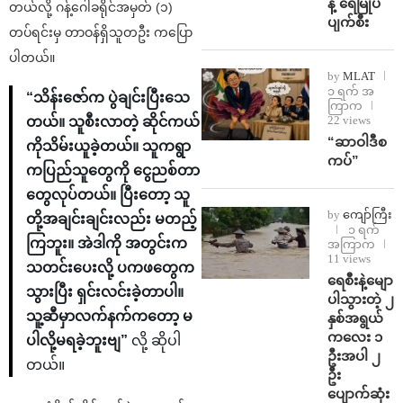
န့် ရေမြုပ်
တယ်လို့ ဂန့်ဂေါခရိုင်အမှတ် (၁)
ပျက်စီး
တပ်ရင်းမှ တာဝန်ရှိသူတဦး ကပြော
ပါတယ်။
by
MLAT
၁ ရက် အ
“သိန်းဇော်က ပွဲချင်းပြီးသေ
ကြာက
22 views
တယ်။ သူစီးလာတဲ့ ဆိုင်ကယ်
“ဆာဝါဒီစ
ကိုသိမ်းယူခဲ့တယ်။ သူကရွာ
ကပ်”
ကပြည်သူတွေကို ငွေညစ်တာ
တွေလုပ်တယ်။ ပြီးတော့ သူ
by
ကျော်ကြီး
တို့အချင်းချင်းလည်း မတည့်
၁ ရက်
ကြဘူး။ အဲဒါကို အတွင်းက
အကြာက
11 views
သတင်းပေးလို့ ပကဖတွေက
ရေစီးနဲ့မျော
သွားပြီး ရှင်းလင်းခဲ့တာပါ။
ပါသွားတဲ့ ၂
သူ့ဆီမှာလက်နက်ကတော့ မ
နှစ်အရွယ်
ကလေး ၁
ပါလို့မရခဲ့ဘူးဗျ”
လို့ ဆိုပါ
ဦးအပါ ၂
တယ်။
ဦး
ပျောက်ဆုံး