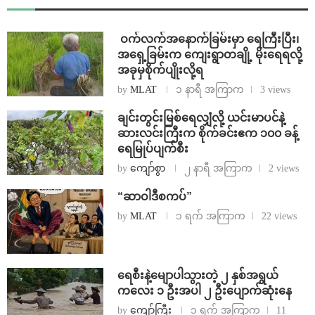
⁩ ⁨ဝက်လက်အနောက်ခြမ်းမှာ ရေကြီးပြီး၊
အရှေ့ခြမ်းက ကျေးရွာတချို့ မိုးရေရလို့
အခုမှစိုက်ပျိုးလို့ရ
by
MLAT
၁ နာရီ အကြာက
3 views
ချင်းတွင်းမြစ်ရေလျှံလို့ ယင်းမာပင်နဲ့
ဆားလင်းကြီးက စိုက်ခင်းဧက ၁၀၀ ခန့်
ရေမြုပ်ပျက်စီး
by
ကျော်စွာ
၂ နာရီ အကြာက
2 views
“ဆာဝါဒီစကပ်”
by
MLAT
၁ ရက် အကြာက
22 views
ရေစီးနဲ့မျောပါသွားတဲ့ ၂ နှစ်အရွယ်
ကလေး ၁ ဦးအပါ ၂ ဦးပျောက်ဆုံးနေ
by
ကျော်ကြီး
၁ ရက် အကြာက
11