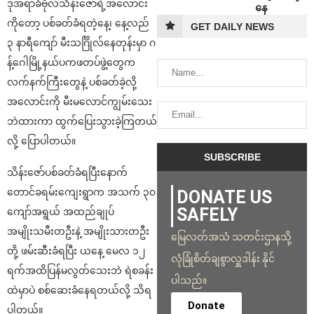
ဒုအရာခံဗိုလ်သိန်းဇော်ရဲ့အလောင်း
နေ
ကိုတော့ ပစ်ခတ်ခံရတဲ့နေ့၊ နေ့လည်
GET DAILY NEWS
၃ နာရီကျော် မီးသင်္ဂြိုလ်နေတုန်းမှာ ဂ
န့်ဂေါမြို့နယ်ပကဖတပ်ဖွဲ့တွေက
လက်နက်ကြီးတွေနဲ့ ပစ်ခတ်ခဲ့လို့
အလောင်းကို မီးမလောင်ကျွမ်းသေး
ဘဲထားကာ ထွက်ပြေးသွားခဲ့ကြတယ်
လို့ ပြောပါတယ်။
သိန်းဇော်ပစ်ခတ်ခံရပြီးနောက်
တောင်ခရမ်းကျေးရွာက အသက် ၃၀
DONATE US
SAFELY
ကျော်အရွယ် အထည်ချုပ်
အမျိုးသမီးတဦးနဲ့ အမျိုးသားတဦး
မြေလတ်အသံ သတင်းဌာနသို့
တို့ ဖမ်းဆီးခံရပြီး ယနေ့ မေလ ၁၂
လုံခြုံစိတ်ချစွာလှူဒါန်း နိုင်
ရက်အထိပြန်မလွတ်သေးဘဲ ရဲစခန်း
ပါသည်။
ထဲမှာပဲ စစ်ဆေးခံနေရတယ်လို့ သိရ
Donate
ပါတယ်။