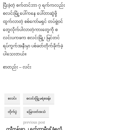
ပြီးခဲ့တဲ့ စက်တင်ဘာ ၇ ရက်ကလည်း
စလင်းမြို့ပေါ်ကနေ ပေါ်တာဆွဲဖို့
ထွက်လာတဲ့ စစ်ကော်မရှင် တပ်ဖွဲ့ဝင်
တွေလိုက်ပါလာတဲ့ကားတွေကို စ
လင်းပကဖက စလင်းမြို့၊ မြင်တင်
ရပ်ကွက်အနီးမှာ ပစ်ခတ်တိုက်ခိုက်ခဲ့
ပါသေးတယ်။
စာတည်း – လင်း
စလင်း
စလင်းမြို့မရဲစခန်း
တိုက်ပွဲ
မြေလတ်အသံ
previous post
ကျီကုန်းရွာ ၂ ရက်တာမီးရှို့ခံရလို့