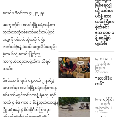
မြစ်ရေလျှံ
လို့ ယင်းမာ
စလင်း၊ ဒီဇင်ဘာ ၇၊ ၂၀၂၅။
ပင်နဲ့ ဆား
လင်းကြီးက
မကွေးတိုင်း၊ စလင်းမြို့မရဲစခန်းက
စိုက်ခင်း
ထွက်လာတဲ့စစ်ကော်မရှင်တပ်ဖွဲ့ဝင်
ဧက ၁၀၀ ခ
န့် ရေမြုပ်
တွေကို ပစ်ခတ်တိုက်ခိုက်ပြီး
ပျက်စီး
လက်ပစ်ဗုံးနဲ့ ခဲယမ်းတွေသိမ်းဆည်း
ခဲ့တယ်လို့ စလင်းပြည်သူ့
by
MLAT
ကာကွယ်ရေးတပ်ဖွဲ့ဆီက သိရပါ
၂၃ နာရီ အ
ကြာက
တယ်။
22 views
“ဆာဝါဒီစ
ဒီဇင်ဘာ ၆ ရက် နေ့လယ် ၂ နာရီခွဲ
ကပ်”
လောက်မှာ စလင်းမြို့မရဲစခန်းကနေ
စစ်ကော်မရှင်တပ်သားနဲ့ ရဲတွေ ဆိုင်
by
ကျော်ကြီး
ကယ် ၄ စီး၊ ကား ၁ စီးနဲ့ထွက်လာချိန်
၁ ရက်
အကြာက
မြို့မရဲစခန်းနဲ့ စိမ်းစိုဂိတ်ကြားမှာ
11 views