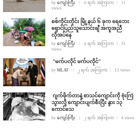
by
ကျော်ကြီး
၁ ရက် အကြာက
11
views
စစ်ကိုင်းတိုင်း မြို့နယ် ၆ ခုက ရေဘေး
ရှောင်ပြည်သူသောင်းချီ အကူအညီ
လိုအပ်နေ
by
ကျော်ကြီး
၁ ရက် အကြာက
31
views
⁨ ⁨“မက်ပလိုင် မက်ပလိုင်”
by
MLAT
၂ ရက် အကြာက
13 views
⁨⁩ ⁨ဂျက်ဖိုက်တာနဲ့ စာသင်ကျောင်းကို ဗုံးကြဲ
သွားလို့ ကျောင်းပျက်စီးပြီး နွား ၁၃
ကောင်သေ
by
ကျော်ကြီး
၂ ရက် အကြာက
4 views