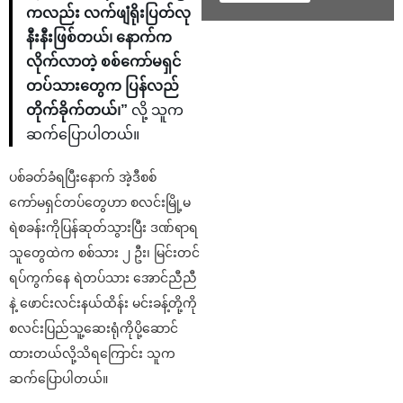
ကလည်း လက်ဖျံရိုးပြတ်လု
နီးနီးဖြစ်တယ်၊ နောက်က
လိုက်လာတဲ့ စစ်ကော်မရှင်
တပ်သားတွေက ပြန်လည်
တိုက်ခိုက်တယ်၊”
လို့ သူက
ဆက်ပြောပါတယ်။
ပစ်ခတ်ခံရပြီးနောက် အဲ့ဒီစစ်
ကော်မရှင်တပ်တွေဟာ စလင်းမြို့မ
ရဲစခန်းကိုပြန်ဆုတ်သွားပြီး ဒဏ်ရာရ
သူတွေထဲက စစ်သား ၂ ဦး၊ မြင်းတင်
ရပ်ကွက်နေ ရဲတပ်သား အောင်ညီညီ
နဲ့ ဖောင်းလင်းနယ်ထိန်း မင်းခန့်တို့ကို
စလင်းပြည်သူ့ဆေးရုံကိုပို့ဆောင်
ထားတယ်လို့သိရကြောင်း သူက
ဆက်ပြောပါတယ်။