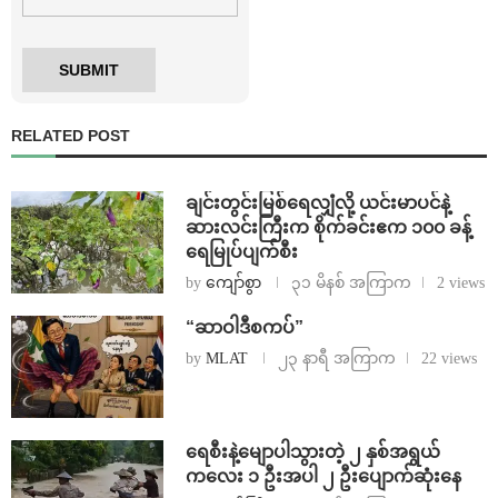
RELATED POST
ချင်းတွင်းမြစ်ရေလျှံလို့ ယင်းမာပင်နဲ့
ဆားလင်းကြီးက စိုက်ခင်းဧက ၁၀၀ ခန့်
ရေမြုပ်ပျက်စီး
by
ကျော်စွာ
၃၁ မိနစ် အကြာက
2 views
“ဆာဝါဒီစကပ်”
by
MLAT
၂၃ နာရီ အကြာက
22 views
ရေစီးနဲ့မျောပါသွားတဲ့ ၂ နှစ်အရွယ်
ကလေး ၁ ဦးအပါ ၂ ဦးပျောက်ဆုံးနေ