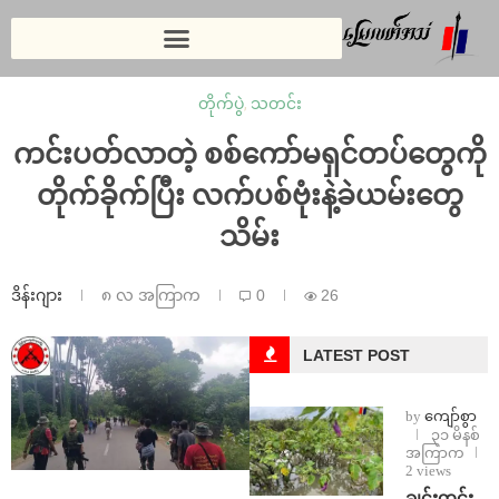
တိုက်ပွဲ
,
သတင်း
ကင်းပတ်လာတဲ့ စစ်ကော်မရှင်တပ်တွေကို
တိုက်ခိုက်ပြီး လက်ပစ်ဗုံးနဲ့ခဲယမ်းတွေ
သိမ်း
ဒိန်းဂျား
၈ လ အကြာက
0
26
LATEST POST
by
ကျော်စွာ
၃၁ မိနစ်
အကြာက
2 views
ချင်းတွင်း