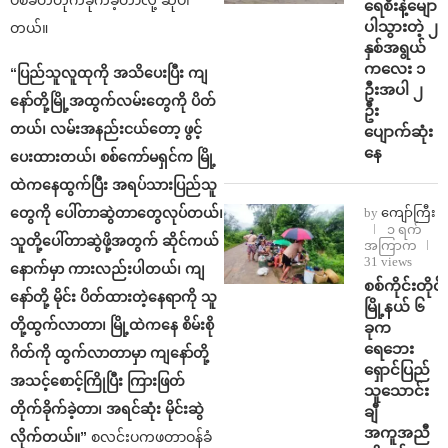
ပစ်ခတ်တိုက်ခိုက်ခဲ့တာလို့ ဆိုပါ
ရေစီးနဲ့မျော
ပါသွားတဲ့ ၂
တယ်။
နှစ်အရွယ်
ကလေး ၁
“ပြည်သူလူထုကို အသိပေးပြီး ကျ
ဦးအပါ ၂
နော်တို့မြို့အထွက်လမ်းတွေကို ပိတ်
ဦး
တယ်၊ လမ်းအနည်းငယ်တော့ ဖွင့်
ပျောက်ဆုံး
နေ
ပေးထားတယ်၊ စစ်ကော်မရှင်က မြို့
ထဲကနေထွက်ပြီး အရပ်သားပြည်သူ
by
ကျော်ကြီး
တွေကို ပေါ်တာဆွဲတာတွေလုပ်တယ်၊
၁ ရက်
သူတို့ပေါ်တာဆွဲဖို့အတွက် ဆိုင်ကယ်
အကြာက
31 views
နောက်မှာ ကားလည်းပါတယ်၊ ကျ
စစ်ကိုင်းတိုင်း
နော်တို့ မိုင်း ပိတ်ထားတဲ့နေရာကို သူ
မြို့နယ် ၆
တို့ထွက်လာတာ၊ မြို့ထဲကနေ စိမ်းစို
ခုက
ရေဘေး
ဂိတ်ကို ထွက်လာတာမှာ ကျနော်တို့
ရှောင်ပြည်
အသင့်စောင့်ကြိုပြီး ကြားဖြတ်
သူသောင်း
တိုက်ခိုက်ခဲ့တာ၊ အရင်ဆုံး မိုင်းဆွဲ
ချီ
အကူအညီ
လိုက်တယ်။”
စလင်းပကဖတာဝန်ခံ