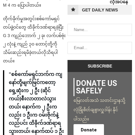
လိုအပ်နေ
M 4 က ပြောပါတယ်။
GET DAILY NEWS
တိုက်ခိုက်မှုအတွင်းစစ်ကော်မရှင်
တပ်ဖွဲ့ဝင်တွေ ထိခိုက်ဒဏ်ရာရခဲ့ပြီး
G 3 ကျည်ဘောက် ၂ ခု၊ လက်ပစ်ဗုံး
၂ လုံးနဲ့ ကျည် ၃၀ တောင့်တို့ကို
သိမ်းဆည်းရမိခဲ့တယ်လိုသိရပါ
တယ်။
“စစ်ကော်မရှင်ဘက်က ကျ
DONATE US
နော်တို့မျက်မြင်ကတော့
SAFELY
ရှေ့ဆုံးက ၂ ဦး (ဆိုင်
ကယ်)စီးလာတာလဲသွား
မြေလတ်အသံ သတင်းဌာနသို့
တယ်၊ နောက်က ၂ ဦးက
လုံခြုံစိတ်ချစွာလှူဒါန်း နိုင်
လည်း ၁ ဦးက ဝမ်းဗိုက်နဲ့
ပါသည်။
လည်ပင်း ထိခိုက်ဒဏ်ရာရ
Donate
သွားတယ်၊ နောက်ထပ် ၁ ဦး