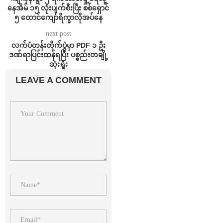
နေအိမ် ၁၅ လုံးပျက်စီးပြီး စစ်ရှောင်
၅ ထောင်ကျော်ရိက္ခာလိုအပ်နေ
next post
လက်ပံတန်းတိုက်ပွဲမှာ PDF ၁ ဦး
ဒဏ်ရာပြင်းထန်ရပြီး ပစ္စည်းတချို့
ဆုံးရှုံး
LEAVE A COMMENT