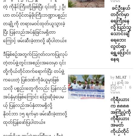
views
တဲ့ ကိုနိုင်ကြီးတို့ဖြစ်ပြီး ၎င်းတို့ ၂ ဦး
⁩ ⁨ခင်ဦးနယ်
တဝိုက်မှာ
ဟာ တပ်ပိုင်တန်ဖိုးကြီးဘဏ္ဍာပစ္စည်း
ရေကြီးနေ
တချို့ကို တရားမဝင်ထုတ်ယူသွားခဲ့
လို့ ပြည်သူ
ပြီး ပြန်လည်အပ်နှံခြင်းမရှိတာ
သောင်းချီ
ရေဘေး
ကြောင့် ဖမ်းဆီးခဲ့တာလို့ ဆိုပါတယ်။
လွတ်ရာ
ရွှေ့ပြောင်း
ဒီဖြစ်စဥ်အတွက်ဩဂုတ်လကပြုလုပ်
နေရ
တဲ့တပ်ဖွဲ့တွင်းအစည်းအဝေးမှာ ၎င်း
တို့ကိုယ်တိုင်တက်ရောက်ပြီး တပ်ဖွဲ့
by
MLAT
ကပေးတဲ့ ပြစ်ဒဏ်ကိုခံယူမှာဖြစ်
၂၂ နာရီ အ
ကြာက
6
သလို ပစ္စည်းတွေကိုလည်း ပြန်လည်
views
အပ်နှံမှာဖြစ်ကြောင်း ပြောဆိုခဲ့ပေမ
ကိုရီးယား
ယ့် ပြန်လည်အပ်နှံတာမရှိလို့
က ၈၈၈၈
အကြိုပွဲကို
နိုဝင်ဘာ ၁၅ ရက်မှာ ဖမ်းဆီးခဲ့တာလို့
ကိုရီးယား
ထုတ်ပြန်ဖော်ပြပါတယ်။
အမတ်
ကိုယ်တိုင်
လက်ရှိမှာ တပ်ဖွဲ့ဌာနကြီးမှူး ၂ ဦးရဲ့