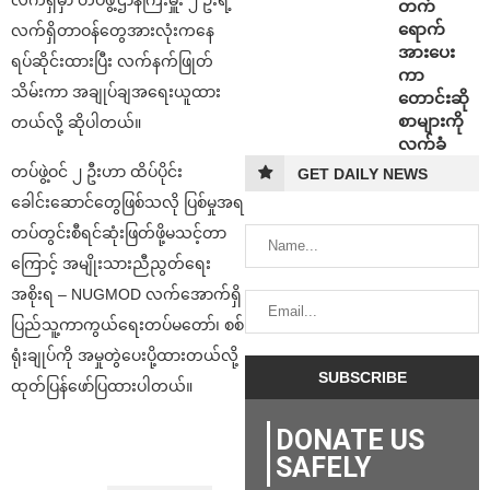
တက်
ရောက်
လက်ရှိတာဝန်တွေအားလုံးကနေ
အားပေး
ရပ်ဆိုင်းထားပြီး လက်နက်ဖြုတ်
ကာ
သိမ်းကာ အချုပ်ချအရေးယူထား
တောင်းဆို
စာများကို
တယ်လို့ ဆိုပါတယ်။
လက်ခံ
တပ်ဖွဲ့ဝင် ၂ ဦးဟာ ထိပ်ပိုင်း
GET DAILY NEWS
ခေါင်းဆောင်တွေဖြစ်သလို ပြစ်မှုအရ
တပ်တွင်းစီရင်ဆုံးဖြတ်ဖို့မသင့်တာ
ကြောင့် အမျိုးသားညီညွတ်ရေး
အစိုးရ – NUGMOD လက်အောက်ရှိ
ပြည်သူ့ကာကွယ်ရေးတပ်မတော်၊ စစ်
ရုံးချုပ်ကို အမှုတွဲပေးပို့ထားတယ်လို့
ထုတ်ပြန်ဖော်ပြထားပါတယ်။
DONATE US
SAFELY