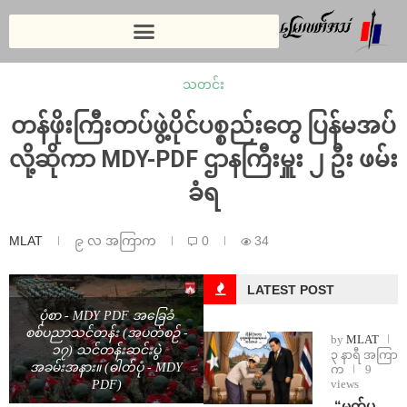
သတင်း
တန်ဖိုးကြီးတပ်ဖွဲ့ပိုင်ပစ္စည်းတွေ ပြန်မအပ်
လို့ဆိုကာ MDY-PDF ဌာနကြီးမှူး ၂ ဦး ဖမ်း
ခံရ
MLAT
၉ လ အကြာက
0
34
LATEST POST
ပုံစာ - MDY PDF အခြေခံ
စစ်ပညာသင်တန်း (အပတ်စဉ် -
by
MLAT
၁၇) သင်တန်းဆင်းပွဲ
၃ နာရီ အကြာ
အခမ်းအနား။ (ဓါတ်ပုံ - MDY
က
9
views
PDF)
⁨ ⁨“မက်ပ