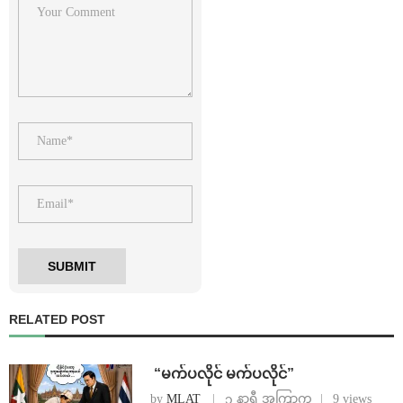
RELATED POST
⁨ ⁨“မက်ပလိုင် မက်ပလိုင်”
by
MLAT
၃ နာရီ အကြာက
9 views