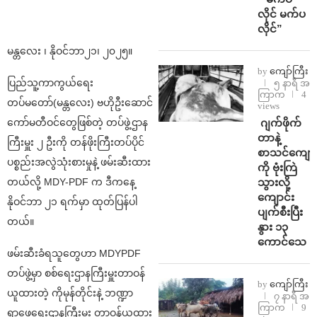
လိုင် မက်ပ
လိုင်”
မန္တလေး ၊ နိုဝင်ဘာ၂၁၊ ၂၀၂၅။
by
ကျော်ကြီး
ပြည်သူ့ကာကွယ်ရေး
၅ နာရီ အ
ကြာက
4
တပ်မတော်(မန္တလေး) ဗဟိုဦးဆောင်
views
⁨⁩ ⁨ဂျက်ဖိုက်
ကော်မတီဝင်တွေဖြစ်တဲ့ တပ်ဖွဲ့ဌာန
တာနဲ့
ကြီးမှူး ၂ ဦးကို တန်ဖိုးကြီးတပ်ပိုင်
စာသင်ကျောင
ပစ္စည်းအလွဲသုံးစားမှုနဲ့ ဖမ်းဆီးထား
ကို ဗုံးကြဲ
သွားလို့
တယ်လို့ MDY-PDF က ဒီကနေ့
ကျောင်း
နိုဝင်ဘာ ၂၁ ရက်မှာ ထုတ်ပြန်ပါ
ပျက်စီးပြီး
တယ်။
နွား ၁၃
ကောင်သေ
ဖမ်းဆီးခံရသူတွေဟာ MDYPDF
တပ်ဖွဲ့မှာ စစ်ရေးဌာနကြီးမှူးတာဝန်
by
ကျော်ကြီး
ယူထားတဲ့ ကိုမုန်တိုင်းနဲ့ ဘဏ္ဍာ
၇ နာရီ အ
ကြာက
9
ရှာဖွေရေးဌာနကြီးမှူး တာဝန်ယူထား