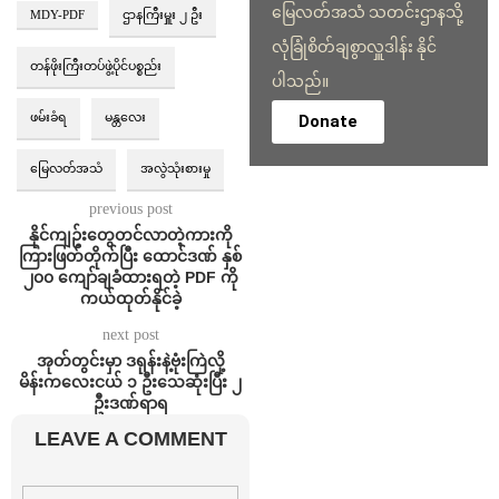
မြေလတ်အသံ သတင်းဌာနသို့
MDY-PDF
ဌာနကြီးမှူး ၂ ဦး
လုံခြုံစိတ်ချစွာလှူဒါန်း နိုင်
တန်ဖိုးကြီးတပ်ဖွဲ့ပိုင်ပစ္စည်း
ပါသည်။
ဖမ်းခံရ
မန္တလေး
Donate
မြေလတ်အသံ
အလွဲသုံးစားမှု
previous post
နိုင်ကျဥ်းတွေတင်လာတဲ့ကားကို
ကြားဖြတ်တိုက်ပြီး ထောင်ဒဏ် နှစ်
၂၀၀ ကျော်ချခံထားရတဲ့ PDF ကို
ကယ်ထုတ်နိုင်ခဲ့
next post
အုတ်တွင်းမှာ ဒရုန်းနဲ့ဗုံးကြဲလို့
မိန်းကလေးငယ် ၁ ဦးသေဆုံးပြီး ၂
ဦးဒဏ်ရာရ
LEAVE A COMMENT