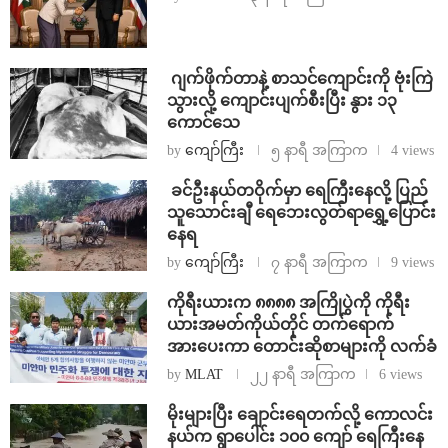
⁨⁩ ⁨ဂျက်ဖိုက်တာနဲ့ စာသင်ကျောင်းကို ဗုံးကြဲ
သွားလို့ ကျောင်းပျက်စီးပြီး နွား ၁၃
ကောင်သေ
by
ကျော်ကြီး
၅ နာရီ အကြာက
4 views
⁩ ⁨ခင်ဦးနယ်တဝိုက်မှာ ရေကြီးနေလို့ ပြည်
သူသောင်းချီ ရေဘေးလွတ်ရာရွှေ့ပြောင်း
နေရ
by
ကျော်ကြီး
၇ နာရီ အကြာက
9 views
ကိုရီးယားက ၈၈၈၈ အကြိုပွဲကို ကိုရီး
ယားအမတ်ကိုယ်တိုင် တက်ရောက်
အားပေးကာ တောင်းဆိုစာများကို လက်ခံ
by
MLAT
၂၂ နာရီ အကြာက
6 views
⁨မိုးများပြီး ချောင်းရေတက်လို့ ကောလင်း
နယ်က ရွာပေါင်း ၁၀၀ ကျော် ရေကြီးနေ