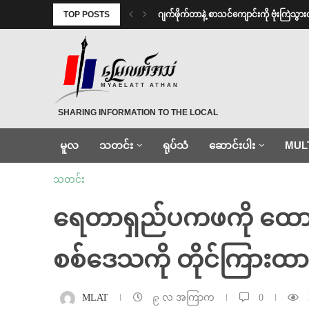
TOP POSTS
⁨⁩ ⁨ဂျက်ဖိုက်တာနဲ့ စာသင်ကျောင်းကို ဗုံးကြဲသွ
MYAELATT ATHAN
SHARING INFORMATION TO THE LOCAL
မူလ
သတင်း
ရုပ်သံ
ဆောင်းပါး
MUL
သတင်း
ရေတာရှည်ပကဖကို ထောက်ပံ
စစ်ဒေသကို တိုင်ကြားထာ
MLAT
၉ လ အကြာက
0