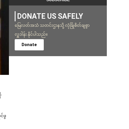
DONATE US SAFELY
မြေလတ်အသံ သတင်းဌာနသို့ လုံခြုံစိတ်ချစွာ
လှူဒါန်း နိုင်ပါသည်။
Donate
ု
င်ဖွ