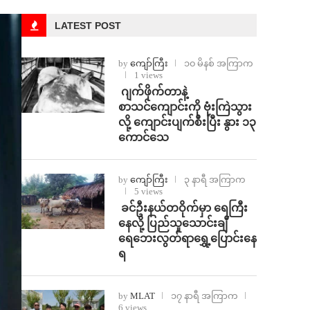
LATEST POST
by
ကျော်ကြီး
၁၀ မိနစ် အကြာက
1 views
⁨⁩ ⁨ဂျက်ဖိုက်တာနဲ့
စာသင်ကျောင်းကို ဗုံးကြဲသွား
လို့ ကျောင်းပျက်စီးပြီး နွား ၁၃
ကောင်သေ
by
ကျော်ကြီး
၃ နာရီ အကြာက
5 views
⁩ ⁨ခင်ဦးနယ်တဝိုက်မှာ ရေကြီး
နေလို့ ပြည်သူသောင်းချီ
ရေဘေးလွတ်ရာရွှေ့ပြောင်းနေ
ရ
by
MLAT
၁၇ နာရီ အကြာက
6 views