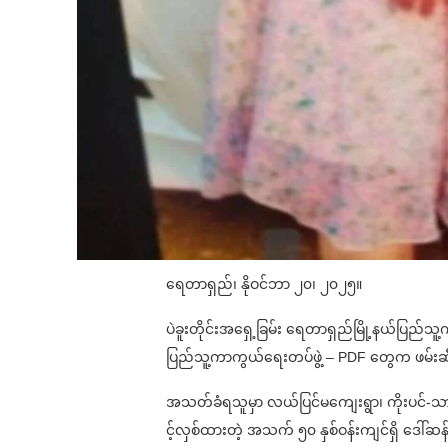
ရေတာရှည်၊ နိုဝင်ဘာ ၂၀၊ ၂၀၂၅။
ပဲခူးတိုင်းအရှေ့ခြမ်း ရေတာရှည်မြို့နယ်ပြည်သ
ပြည်သူ့ကာကွယ်ရေးတပ်ဖွဲ့ – PDF တွေက ဖမ်းဆ
အသတ်ခံရသူမှာ လယ်ပြင်မကျေးရွာ၊ ကိုးပင်-သာဂရလမ်
င့်လှစ်ထားတဲ့ အသက် ၅၀ နှစ်ဝန်းကျင်ရှိ ဒေါ်ဆန်း