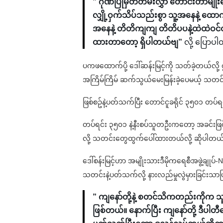
” ဂုဏ်ပြုမှတ်တမ်းလွှာ တောင်းတာမျို
လျှို့ဝှက်သိပ်သည်းစွာ သူ့အနေနဲ့ ထော
အနေနဲ့ တိတိကျကျ တိတိပပနဲ့ထဲထဲဝင်ဝင
ထားတာတော့ ရှိပါတယ်ဗျ”
လို့ ပြောပ
ပကဖထောက်ပို့ ဒေါ်ဆန်းမြင့်ကို သတ်ခဲ့တယ်လို့
အကြိမ်ကြိမ် ဆက်သွယ်မေးမြန်းခဲ့ပေမယ့် သတင်
ဖြစ်စဥ်နဲ့ပတ်သက်ပြီး တောင်ငူခရိုင် ၃၅၀၁ တပ်
တပ်ရင်း ၃၅၀၁ နဲ့နီးစပ်သူတဦးကတော့ အခင်းဖြစ်
လို့ သတင်းတွေထွက်ပေါ်ထားတယ်လို့ ဆိုပါတယ
ဒေါ်စန်းမြင့်ဟာ အမျိုးသားဒီမိုကရေစီအဖွဲ့ချု
သတင်းနဲ့ပတ်သက်လို့ နားလည်မှုလွဲမှားခြင်းသ
” ကျနော်တို့နဲ့ စတင်သိကတည်းကိုက 
ဖြစ်တယ်။ နောက်ပြီး ကျနော်တို့ ဒီပါတ