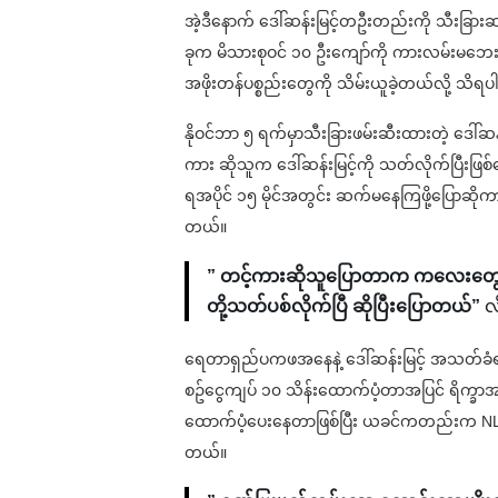
အဲ့ဒီနောက် ဒေါ်ဆန်းမြင့်တဦးတည်းကို သီးခြားဆ
ခုက မိသားစုဝင် ၁၀ ဦးကျော်ကို ကားလမ်းမဘ
အဖိုးတန်ပစ္စည်းတွေကို သိမ်းယူခဲ့တယ်လို့ သိရ
နိုဝင်ဘာ ၅ ရက်မှာသီးခြားဖမ်းဆီးထားတဲ့ ဒေါ်ဆန်းမ
ကား ဆိုသူက ဒေါ်ဆန်းမြင့်ကို သတ်လိုက်ပြီးဖြစ
ရအပိုင် ၁၅ မိုင်အတွင်း ဆက်မနေကြဖို့ပြောဆို
တယ်။
” တင့်ကားဆိုသူပြောတာက ကလေးတွေတော
တို့သတ်ပစ်လိုက်ပြီ ဆိုပြီးပြောတယ်”
လိ
ရေတာရှည်ပကဖအနေနဲ့ ဒေါ်ဆန်းမြင့် အသတ်ခံရတ
စဥ်ငွေကျပ် ၁၀ သိန်းထောက်ပံ့တာအပြင် ရိက္ခာ
ထောက်ပံ့ပေးနေတာဖြစ်ပြီး ယခင်ကတည်းက NLD
တယ်။