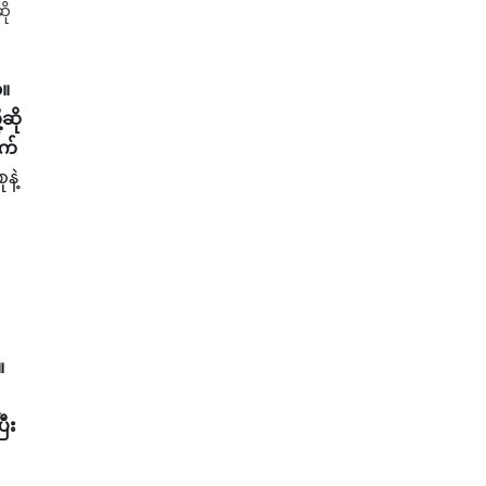
ို
ာ။
ဆို
ာက်
နဲ့
်
။
ြီး