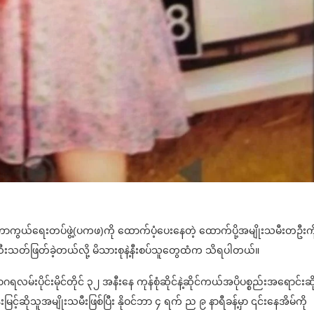
ူ့ကာကွယ်ရေးတပ်ဖွဲ့(ပကဖ)ကို ထောက်ပံ့ပေးနေတဲ့ ထောက်ပို့အမျိုးသမီးတဦးကိ
ီးသတ်ဖြတ်ခဲ့တယ်လို့ မိသားစုနဲ့နီးစပ်သူတွေထံက သိရပါတယ်။
းပိုင်းမိုင်တိုင် ၃၂ အနီးနေ ကုန်စုံဆိုင်နဲ့ဆိုင်ကယ်အပိုပစ္စည်းအရောင်းဆို
မြင့်ဆိုသူအမျိုးသမီးဖြစ်ပြီး နိုဝင်ဘာ ၄ ရက် ည ၉ နာရီခန့်မှာ ၎င်းနေအိမ်ကို