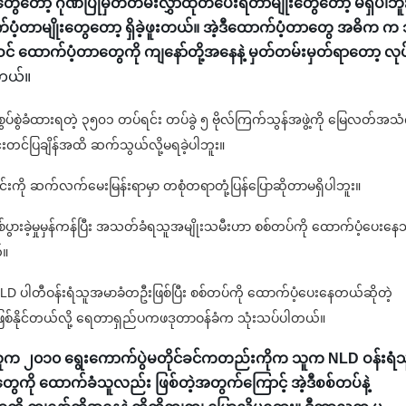
းတွေတော့ ဂုဏ်ပြုမှတ်တမ်းလွှာထုတ်ပေးရတာမျိုးတွေတော့ မရှိပါဘူ
က်ပံ့တာမျိုးတွေတော့ ရှိခဲ့ဖူးတယ်။ အဲ့ဒီထောက်ပံ့တာတွေ အဓိက က သ
် ထောက်ပံ့တာတွေကို ကျနော်တို့အနေနဲ့ မှတ်တမ်းမှတ်ရာတော့ လုပ
ါတယ်။
 စွပ်စွဲခံထားရတဲ့ ၃၅၀၁ တပ်ရင်း တပ်ခွဲ ၅ ဗိုလ်ကြက်သွန်အဖွဲ့ကို မြေလတ်အ
းတင်ပြချိန်အထိ ဆက်သွယ်လို့မရခဲ့ပါဘူး။
ရင်းကို ဆက်လက်မေးမြန်းရာမှာ တစုံတရာတုံ့ပြန်ပြောဆိုတာမရှိပါဘူး။
ပွားခဲ့မှုမှန်ကန်ပြီး အသတ်ခံရသူအမျိုးသမီးဟာ စစ်တပ်ကို ထောက်ပံ့ပေးနေ
်။
ပ်-NLD ပါတီဝန်းရံသူအမာခံတဦးဖြစ်ပြီး စစ်တပ်ကို ထောက်ပံ့ပေးနေတယ်ဆိုတဲ့
ာဖြစ်နိုင်တယ်လို့ ရေတာရှည်ပကဖဒုတာဝန်ခံက သုံးသပ်ပါတယ်။
သူက ၂၀၁၀ ရွေးကောက်ပွဲမတိုင်ခင်ကတည်းကိုက သူက NLD ဝန်းရံသ
ီတွေကို ထောက်ခံသူလည်း ဖြစ်တဲ့အတွက်ကြောင့် အဲ့ဒီစစ်တပ်နဲ့