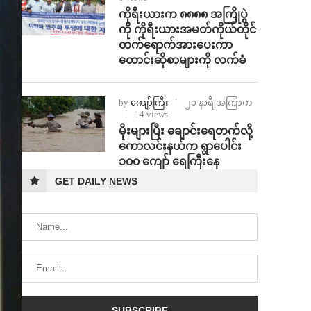
ကိုရီးယားက ၈၈၈၈ အကြိုပွဲ
ကို ကိုရီးယားအမတ်ကိုယ်တိုင်
တက်ရောက်အားပေးကာ
တောင်းဆိုစာများကို လက်ခံ
by
ကျော်ကြီး
၂၁ နာရီ အကြာက
14 views
⁨မိုးများပြီး ချောင်းရေတက်လို့
ကောလင်းနယ်က ရွာပေါင်း
၁၀၀ ကျော် ရေကြီးနေ
GET DAILY NEWS