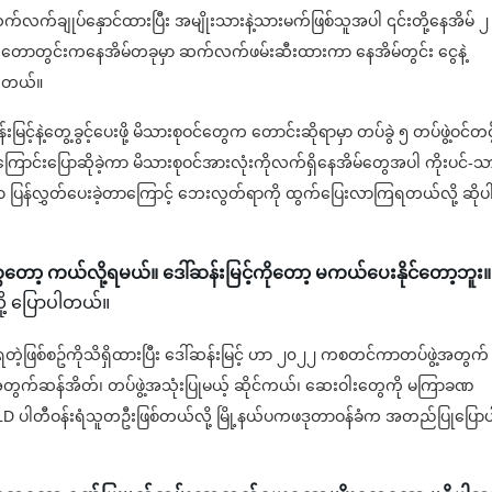
က်လက်ချုပ်နှောင်ထားပြီး အမျိုးသားနဲ့သားမက်ဖြစ်သူအပါ ၎င်းတို့နေအိမ် ၂
ေးတောတွင်းကနေအိမ်တခုမှာ ဆက်လက်ဖမ်းဆီးထားကာ နေအိမ်တွင်း ငွေနဲ့
ပါတယ်။
ြင့်နဲ့တွေ့ခွင့်ပေးဖို့ မိသားစုဝင်တွေက တောင်းဆိုရာမှာ တပ်ခွဲ ၅ တပ်ဖွဲ့ဝင်တင်
်ကြောင်းပြောဆိုခဲ့ကာ မိသားစုဝင်အားလုံးကိုလက်ရှိနေအိမ်တွေအပါ ကိုးပင်-
ကာ ပြန်လွှတ်ပေးခဲ့တာကြောင့် ဘေးလွတ်ရာကို ထွက်ပြေးလာကြရတယ်လို့ ဆိုပ
့ ကယ်လို့ရမယ်။ ဒေါ်ဆန်းမြင့်ကိုတော့ မကယ်ပေးနိုင်တော့ဘူး။
ု့ ပြောပါတယ်။
ဲ့ဖြစ်စဥ်ကိုသိရှိထားပြီး ဒေါ်ဆန်းမြင့် ဟာ ၂၀၂၂ ကစတင်ကာတပ်ဖွဲ့အတွက
အတွက်ဆန်အိတ်၊ တပ်ဖွဲ့အသုံးပြုမယ့် ဆိုင်ကယ်၊ ဆေးဝါးတွေကို မကြာခဏ
 ပါတီဝန်းရံသူတဦးဖြစ်တယ်လို့ မြို့နယ်ပကဖဒုတာဝန်ခံက အတည်ပြုပြောပ