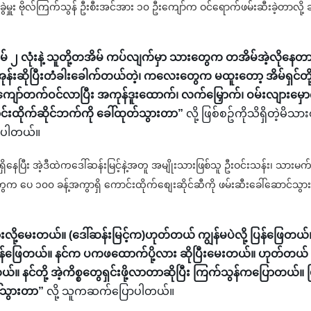
ွဲမှူး ဗိုလ်ကြက်သွန် ဦးစီးအင်အား ၁၀ ဦးကျော်က ဝင်ရောက်ဖမ်းဆီးခဲ့တာလို့ ဆ
ိမ် ၂ လုံးနဲ့ သူတို့တအိမ် ကပ်လျက်မှာ သားတွေက တအိမ်အဲ့လိုနေတ
်းဆိုပြီးတံခါးခေါက်တယ်တဲ့၊ ကလေးတွေက မထူးတော့ အိမ်ရှင်တို့
ကားကျော်တက်ဝင်လာပြီး အကုန်ဒူးထောက်၊ လက်မြှောက်၊ ဝမ်းလျားမှေ
ကောင်းထိုက်ဆိုင်ဘက်ကို ခေါ်ထုတ်သွားတာ”
လို့ ဖြစ်စဥ်ကိုသိရှိတဲ့မိသားစု
ာပါတယ်။
းရှိနေပြီး အဲ့ဒီထဲကဒေါ်ဆန်းမြင့်နဲ့အတူ အမျိုးသားဖြစ်သူ ဦးဝင်းသန်း၊ သားမက
တွေက ပေ ၁၀၀ ခန့်အကွာရှိ ကောင်းထိုက်စျေးဆိုင်ဆီကို ဖမ်းဆီးခေါ်ဆောင်သွား
းလို့မေးတယ်။ (ဒေါ်ဆန်းမြင့်က)ဟုတ်တယ် ကျွန်မပဲလို့ ပြန်ဖြေတယ်
ြန်ဖြေတယ်။ နင်က ပကဖထောက်ပို့လား ဆိုပြီးမေးတယ်။ ဟုတ်တယ်
။ နင်တို့ အဲ့ကိစ္စတွေရှင်းဖို့လာတာဆိုပြီး ကြက်သွန်ကပြောတယ်။ ပ
ေါ်သွားတာ”
လို့ သူကဆက်ပြောပါတယ်။