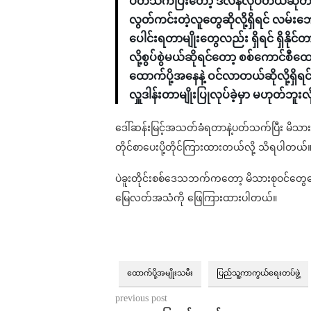
ပတ်သက်ပြီးတော့ ဒလန်လုပ်တယ်ဆိုတာက
လွတ်ကင်းတဲ့လူတွေဆိုလို့ရှိရင် လမ်းဘ
ပေါင်းရတာမျိုးတွေလည်း ရှိရင် ရှိနို
လို့စွပ်စွဲမယ်ဆိုရင်တော့ စစ်ကောင်စ
ထောက်ပို့အနေနဲ့ ဝင်လာတယ်ဆိုလို့ရှိရင
လှူဒါန်းတာမျိုးပြုလုပ်ခဲ့မှာ မဟုတ်ဘူးလ
ဒေါ်ဆန်းမြင့်အသတ်ခံရတာနဲ့ပတ်သက်ပြီး မိသား
တိုင်စာပေးပို့တိုင်ကြားထားတယ်လို့ သိရပါတယ်
ပဲခူးတိုင်းစစ်ဒေသဘက်ကတော့ မိသားစုဝင်တွေပေးပ
မြေလတ်အသံကို ဖြေကြားထားပါတယ်။
ထောက်ပို့အမျိုးသမီး
ပြည်သူ့ကာကွယ်ရေးတပ်ဖွဲ့
previous post