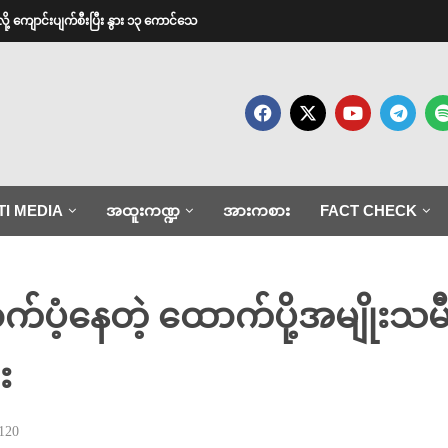
ားလို့ ကျောင်းပျက်စီးပြီး နွား ၁၃ ကောင်သေ
TI MEDIA
အထူးကဏ္ဍ
အားကစား
FACT CHECK
့နေတဲ့ ထောက်ပို့အမျိုးသမီး 
း
120