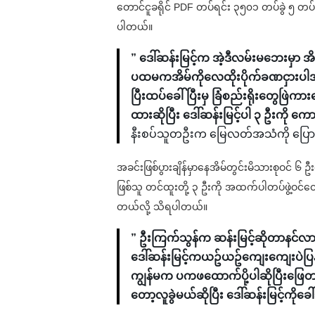
တောင်ငူခရိုင် PDF တပ်ရင်း ၃၅၀၁ တပ်ခွဲ ၅ တပ်ခ
ပါတယ်။
” ဒေါ်ဆန်းမြင့်က အဲ့ဒီလမ်းမဘေးမှာ အ
ပထမကအိမ်ကိုလေထိုးပိုက်ခဏငှားပါအုန
ပြီးထပ်ခေါ်ပြီးမှ ခြံစည်းရိုးတွေဖြဲ
ထားဆိုပြီး ဒေါ်ဆန်းမြင့်ပါ ၃ ဦးကို 
နီးစပ်သူတဦးက မြေလတ်အသံကို ပြေ
အခင်းဖြစ်ပွားချိန်မှာနေအိမ်တွင်းမိသားစုဝင် ၆ ဦ
ဖြစ်သူ တင်ထူးတို့ ၃ ဦးကို အထက်ပါတပ်ဖွဲ့ဝင်
တယ်လို့ သိရပါတယ်။
” ဦးကြက်သွန်က ဆန်းမြင့်ဆိုတာနင်လာ
ဒေါ်ဆန်းမြင့်ကယဥ်ယဥ်ကျေးကျေးပဲပ
ကျွန်မက ပကဖထောက်ပို့ပါဆိုပြီးဖြေတယ်
တော့လူခွဲမယ်ဆိုပြီး ဒေါ်ဆန်းမြင့်ကိုခ