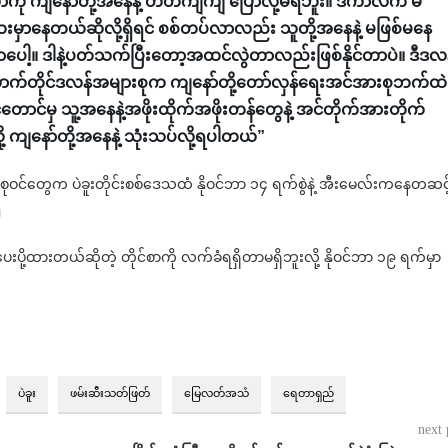
ို ကျနော်တို့အနေနဲ့ တိတိကျကျ ပြောလို့မရဘူး။ ဒီကာလက မ
ေးမှာနေတယ်ဆိုလို့ရှိရင် စစ်တပ်လာလည်း သူတို့အနေနဲ့ မဖြစ်မနေ
င်တာပေါ့။ ဒါနဲ့ပတ်သက်ပြီးတော့အထင်လွဲတာလည်းဖြစ်နိုင်တာပဲ။ ဒီဒလ
ီထောက်တိုင်ဒလန်အများစုက ကျနော်တို့တော်လှန်ရေးအင်အားစုဘက်ထဲ
်တောင်မှ သူ့အနေနဲ့အဖိုးထိုက်အဖိုးတန်တွေနဲ့ အင်တိုက်အားတိုက်
ို့ ကျနော်တို့အနေနဲ့ သုံးသပ်လို့ရပါတယ်”
စုဝင်တွေက ပဲခူးတိုင်းစစ်ဒေသထံ နိုဝင်ဘာ ၁၄ ရက်စွဲနဲ့ အီးမေလ်းကနေတဆင်
။
ို့ထားတယ်ဆိုတဲ့ တိုင်စာကို လက်ခံရရှိတာမရှိဘူးလို့ နိုဝင်ဘာ ၁၉ ရက်မှာ
ပဲခူး
ဖမ်းဆီးသတ်ဖြတ်
မြေလတ်အသံ
ရေတာရှည်
next 