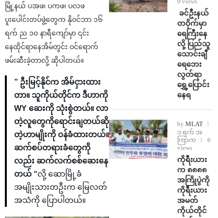
9 views
မြို့နယ် ပအဖ၊ ပကဖ၊ ပလဖ
⁩ ⁨ခင်ဦးနယ်
ပူးပေါင်းတပ်ဖွဲ့တွေက နိုဝင်ဘာ ၁၆
တဝိုက်မှာ
ရေကြီးနေ
ရက် ည ၁၀ နာရီကျော်မှာ ၎င်း
လို့ ပြည်သူ
နေထိုင်ရာနေအိမ်တွင်း ဝင်ရောက်
သောင်းချီ
ဖမ်းဆီးခဲ့တာလို့ ဆိုပါတယ်။
ရေဘေး
လွတ်ရာ
” ဦးမြင့်နိုင်က အိမ်ငှားထား
ရွှေ့ပြောင်း
နေရ
တာ။ သူကိုယ်တိုင်က ဒီဟာကို
WY ဆေးကို သုံးစွဲတယ်။ လာ
တဲ့လူတွေကိုရောင်းချတယ်ဆို
by
MLAT
၁ ရက် အ
တဲ့ဟာမျိုးကို ဝန်ခံထားတယ်။
ကြာက
6
ဆက်စပ်တရားခံတွေကို
views
ကိုရီးယား
လည်း ဆက်လက်စစ်ဆေးနေ
က ၈၈၈၈
တယ် “
လို့ ဆောမြို့ခံ
အကြိုပွဲကို
အမျိုးသားတဦးက မြေလတ်
ကိုရီးယား
အမတ်
အသံကို ပြောပါတယ်။
ကိုယ်တိုင်