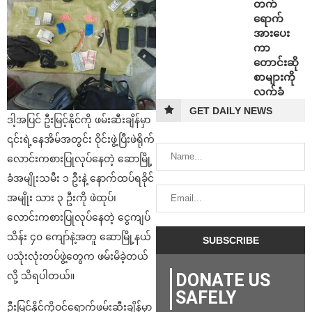
တက်
ရောက်
အားပေး
ကာ
တောင်းဆို
စာများကို
လက်ခံ
GET DAILY NEWS
ဒါ့အပြင် ဦးမြင့်နိုင်ကို ဖမ်းဆီးချိန်မှာ
၎င်းရဲ့နေအိမ်အတွင်း ဝိုင်းဖွဲ့ပြီးဖဲရိုက်
လောင်းကစားပြုလုပ်နေတဲ့ ဆောမြို့
ခံအမျိုးသမီး ၁ ဦးနဲ့ နောက်ထပ်ရခိုင်
အမျိုး သား ၃ ဦးကို ဖဲထုပ်၊
လောင်းကစားပြုလုပ်နေတဲ့ ငွေကျပ်
သိန်း ၄၀ ကျော်နဲ့အတူ ဆောမြို့နယ်
ပသုံးလုံးတပ်ဖွဲ့တွေက ဖမ်းမိခဲ့တယ်
DONATE US
လို့ သိရပါတယ်။
SAFELY
ဦးမြင့်နိုင်ကိုဝင်ရောက်ဖမ်းဆီးချိန်မှာ