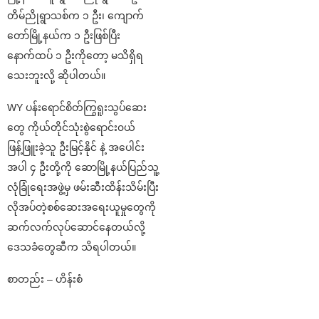
တိမ်ညိုရွာသစ်က ၁ ဦး၊ ကျောက်
တော်မြို့နယ်က ၁ ဦးဖြစ်ပြီး
နောက်ထပ် ၁ ဦးကိုတော့ မသိရှိရ
သေးဘူးလို့ ဆိုပါတယ်။
WY ပန်းရောင်စိတ်ကြွရူးသွပ်ဆေး
တွေ ကိုယ်တိုင်သုံးစွဲရောင်း၀ယ်
ဖြန့်ဖြူးခဲ့သူ ဦးမြင့်နိုင် နဲ့ အပေါင်း
အပါ ၄ ဦးတို့ကို ဆောမြို့နယ်ပြည်သူ့
လုံခြုံရေးအဖွဲ့မှ ဖမ်းဆီးထိန်းသိမ်းပြီး
လိုအပ်တဲ့စစ်ဆေးအရေးယူမှုတွေကို
ဆက်လက်လုပ်‌ဆောင်နေတယ်လို့
ဒေသခံတွေဆီက သိရပါတယ်။
စာတည်း – ဟိန်းစံ