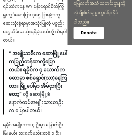
မြေလတ်အသံ သတင်းဌာနသို့
၎င်းထံကနေ WY ပန်းရောင်စိတ်ကြွ
လုံခြုံစိတ်ချစွာလှူဒါန်း နိုင်
ရူးသွပ်ဆေးပြား ၃၈၅ ပြားနဲ့အတူ
ပါသည်။
ဆေးသုံးစွဲရာမှာအသုံးပြုတဲ့ ပစ္စည်း
တွေသိမ်းဆည်းရရှိခဲ့တယ်လို့ သိရပါ
Donate
တယ်။
” အမျိုးသမီးက ဆောမြို့ပေါ်
ကပြည့်တန်ဆာလို့ပြော
တယ်။ ရခိုင်က ၄ ယောက်က
ဆောမှာ စစ်ရှောင်(လာ)နေကြ
တာ။ မြို့ပေါ်မှာ အိမ်ငှားပြီး
တော့”
လို့ ဆောမြို့ခံ
နောက်ထပ်အမျိုးသားတဦး
က ပြောပါတယ်။
ရခိုင်အမျိုးသား ၄ ဦးမှာ မြောက်ဦး
မြို့နယ်၊ ဘူးရွက်မညိုးရွာခံ ၁ ဦး၊