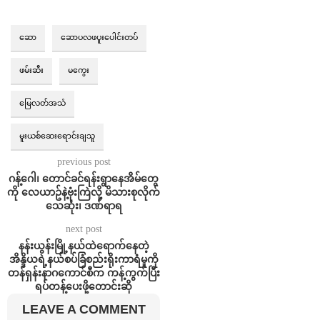
ဆော
ဆောပလဖပူးပေါင်းတပ်
ဖမ်းဆီး
မကွေး
မြေလတ်အသံ
မူးယစ်ဆေးရောင်းချသူ
previous post
ဂန့်ဂေါ၊ တောင်ခင်ရန်းရွာနေအိမ်တွေ
ကို လေယာဥ်နဲ့ဗုံးကြဲလို့ မိသားစုလိုက်
သေဆုံး၊ ဒဏ်ရာရ
next post
နန်းယွန်းမြို့နယ်ထဲရောက်နေတဲ့
အိန္ဒိယရဲ့နယ်စပ်ခြံစည်းရိုးကာရံမှုကို
တန်ရှန်းနာဂကောင်စီက ကန့်ကွက်ပြီး
ရပ်တန့်ပေးဖို့တောင်းဆို
LEAVE A COMMENT