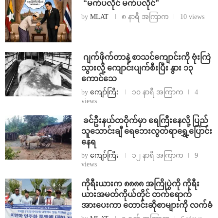
⁨ ⁨“မက်ပလိုင် မက်ပလိုင်”
by
MLAT
၈ နာရီ အကြာက
10 views
⁨⁩ ⁨ဂျက်ဖိုက်တာနဲ့ စာသင်ကျောင်းကို ဗုံးကြဲ
သွားလို့ ကျောင်းပျက်စီးပြီး နွား ၁၃
ကောင်သေ
by
ကျော်ကြီး
၁၀ နာရီ အကြာက
4
views
⁩ ⁨ခင်ဦးနယ်တဝိုက်မှာ ရေကြီးနေလို့ ပြည်
သူသောင်းချီ ရေဘေးလွတ်ရာရွှေ့ပြောင်း
နေရ
by
ကျော်ကြီး
၁၂ နာရီ အကြာက
9
views
ကိုရီးယားက ၈၈၈၈ အကြိုပွဲကို ကိုရီး
ယားအမတ်ကိုယ်တိုင် တက်ရောက်
အားပေးကာ တောင်းဆိုစာများကို လက်ခံ