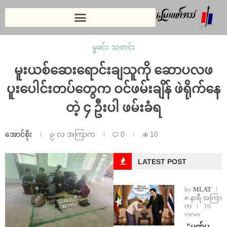
မှုခင်း
,
သတင်း
မူးယစ်ဆေးရောင်းချသူကို ဆောပလဖ
ပူးပေါင်းတပ်တွေက ဝင်ဖမ်းချိန် ဖဲရိုက်နေ
တဲ့ ၄ ဦးပါ ဖမ်းခံရ
အောင်စိုး
၉ လ အကြာက
0
10
LATEST POST
by
MLAT
၈ နာရီ အကြာ
က
10
views
⁨ ⁨“မက်ပ