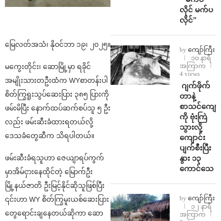
လိုင် မက်ပ
လိုင်”
မြေလတ်အသံ၊ နိုဝင်ဘာ ၁၉၊ ၂၀၂၅။
by
ကျော်ကြီး
၁၀ နာရီ
အကြာက
မကွေးတိုင်း၊ ဆောမြို့မှာ ရခိုင်
4 views
အမျိုးသားတဦးထံက WYစာတန်းပါ
⁨⁩ ⁨ဂျက်ဖိုက်
စိတ်ကြွရူးသွပ်ဆေးပြား ၃၈၅ ပြားကို
တာနဲ့
စာသင်ကျောင
ဖမ်းမိပြီး နောက်ထပ်ဆက်စပ်သူ ၅ ဦး
ကို ဗုံးကြဲ
လည်း ဖမ်းဆီးခံထားရတယ်လို့
သွားလို့
ဒေသခံတွေဆီက သိရပါတယ်။
ကျောင်း
ပျက်စီးပြီး
နွား ၁၃
ဖမ်းဆီးခံရသူဟာ ဇေယျာရပ်ကွက်
ကောင်သေ
မှာအိမ်ငှားနေထိုင်တဲ့ မြောက်ဦး
မြို့နယ်ဇာတိ ဦးမြင့်နိုင်ဆိုသူဖြစ်ပြီး
by
ကျော်ကြီး
၎င်းဟာ WY စိတ်ကြွမူးယစ်ဆေးပြား
၁၂ နာရီ
တွေရောင်းချနေတယ်ဆိုကာ ဆော
အကြာက