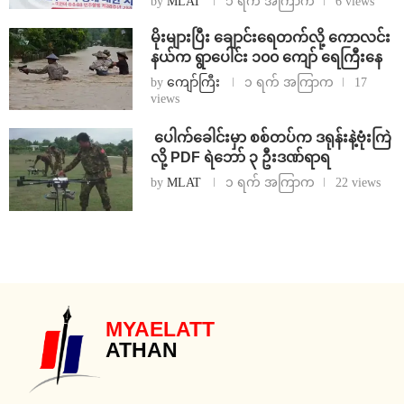
by
MLAT
၁ ရက် အကြာက
6 views
⁨မိုးများပြီး ချောင်းရေတက်လို့ ကောလင်း
နယ်က ရွာပေါင်း ၁၀၀ ကျော် ရေကြီးနေ
by
ကျော်ကြီး
၁ ရက် အကြာက
17
views
⁩ ⁨ပေါက်ခေါင်းမှာ စစ်တပ်က ဒရုန်းနဲ့ဗုံးကြဲ
လို့ PDF ရဲဘော် ၃ ဦးဒဏ်ရာရ
by
MLAT
၁ ရက် အကြာက
22 views
MYAELATT
ATHAN