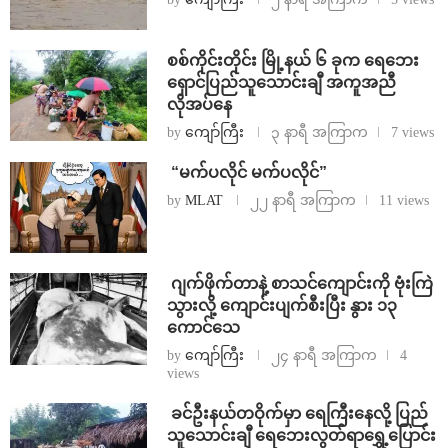
စစ်ကိုင်းတိုင်း မြို့နယ် ၆ ခုက ရေဘေး
ရှောင်ပြည်သူသောင်းချီ အကူအညီ
လိုအပ်နေ
by
ကျော်ကြီး
၃ နာရီ အကြာက
7 views
⁨ ⁨“မက်ပလိုင် မက်ပလိုင်”
by
MLAT
၂၂ နာရီ အကြာက
11 views
⁨⁩ ⁨ဂျက်ဖိုက်တာနဲ့ စာသင်ကျောင်းကို ဗုံးကြဲ
သွားလို့ ကျောင်းပျက်စီးပြီး နွား ၁၃
ကောင်သေ
by
ကျော်ကြီး
၂၄ နာရီ အကြာက
4
views
⁩ ⁨ခင်ဦးနယ်တဝိုက်မှာ ရေကြီးနေလို့ ပြည်
သူသောင်းချီ ရေဘေးလွတ်ရာရွှေ့ပြောင်း