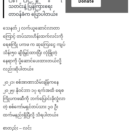
Donate
သတင်းနဲ့ ပြန်ကြားရေး
တာဝန်ခံက ပြောပါတယ်။
သေနတ်၂ လက်ယူဆောင်လာတာ
ကြောင့် တပ်သားဟိန်းထက်လင်းကို
ရေစကြို ပကဖ က ဆုကြေးငွေ ကျပ်
သိန်း၅၀ ချီးမြှင့်ထားပြီး လုံခြုံတဲ့
နေရာကို ပို့ဆောင်ပေးထားတယ်လို့
လည်းဆိုပါတယ်။
၂၀၂၁၊ စစ်အာဏာသိမ်းချိန်ကနေ
၂၀၂၅၊ နိုဝင်ဘာ ၁၇ ရက်အထိ ရေစ
ကြိုပကဖဆီကို ဘက်ပြောင်းခိုလှုံလာ
တဲ့ စစ်ကော်မရှင်တပ်သား ၃၀ ဦး
ထက်မနည်းရှိပြီလို့ သိရပါတယ်။
စာတည်း – လင်း