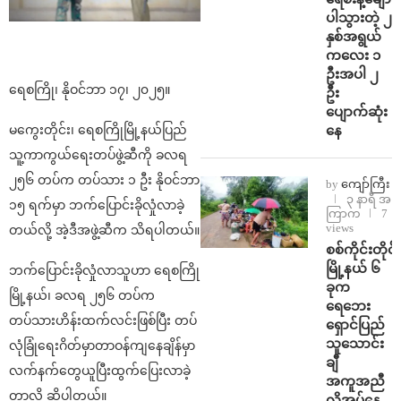
ပါသွားတဲ့ ၂
နှစ်အရွယ်
ကလေး ၁
ဦးအပါ ၂
ရေစကြို၊ နိုဝင်ဘာ ၁၇၊ ၂၀၂၅။
ဦး
ပျောက်ဆုံး
နေ
မကွေးတိုင်း၊ ရေစကြိုမြို့နယ်ပြည်
သူ့ကာကွယ်ရေးတပ်ဖွဲ့ဆီကို ခလရ
၂၅၆ တပ်က တပ်သား ၁ ဦး နိုဝင်ဘာ
by
ကျော်ကြီး
၃ နာရီ အ
၁၅ ရက်မှာ ဘက်ပြောင်းခိုလှုံလာခဲ့
ကြာက
7
views
တယ်လို့ အဲ့ဒီအဖွဲ့ဆီက သိရပါတယ်။
စစ်ကိုင်းတိုင်း
မြို့နယ် ၆
ဘက်ပြောင်းခိုလှုံလာသူဟာ ရေစကြို
ခုက
မြို့နယ်၊ ခလရ ၂၅၆ တပ်က
ရေဘေး
တပ်သားဟိန်းထက်လင်းဖြစ်ပြီး တပ်
ရှောင်ပြည်
သူသောင်း
လုံခြုံရေးဂိတ်မှာတာဝန်ကျနေချိန်မှာ
ချီ
လက်နက်တွေယူပြီးထွက်ပြေးလာခဲ့
အကူအညီ
တာလို့ ဆိုပါတယ်။
လိုအပ်နေ