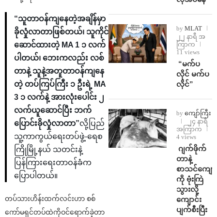
“သူတာဝန်ကျနေတဲ့အချိန်မှာ
by
MLAT
ခိုလှုံလာတာဖြစ်တယ်၊ သူကိုင်
၂၂ နာရီ အ
ကြာက
ဆောင်ထားတဲ့ MA 1 ၁ လက်
11 views
ပါတယ်၊ ဘေးကလည်း လစ်
⁨ ⁨“မက်ပ
တာနဲ့ သူနဲ့အတူတာဝန်ကျနေ
လိုင် မက်ပ
လိုင်”
တဲ့ တပ်ကြပ်ကြီး ၁ ဦးရဲ့ MA
3 ၁ လက်နဲ့ အားလုံးပေါင်း ၂
လက်ယူဆောင်ပြီး ဘက်
by
ကျော်ကြီး
၂၄ နာရီ
ပြောင်းခိုလှုံလာတာ”
လို့ပြည်
အကြာက
သူ့ကာကွယ်ရေးတပ်ဖွဲ့-ရေစ
4 views
⁨⁩ ⁨ဂျက်ဖိုက်
ကြိုမြို့နယ် သတင်းနဲ့
တာနဲ့
ပြန်ကြားရေးတာဝန်ခံက
စာသင်ကျောင
ပြောပါတယ်။
ကို ဗုံးကြဲ
သွားလို့
တပ်သားဟိန်းထက်လင်းဟာ စစ်
ကျောင်း
ပျက်စီးပြီး
ကော်မရှင်တပ်ထဲကိုဝင်ရောက်ခဲ့တာ