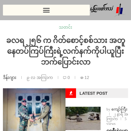
သတင်း
ခလရ ၂၅၆ က ဂိတ်စောင့်စစ်သား အတူ
နေတပ်ကြပ်ကြီးရဲ့လက်နက်ကိုပါယူပြီး
ဘက်ပြောင်းလာ
ဒိန်းဂျား
၉ လ အကြာက
0
12
LATEST POST
by
ကျော်ကြီး
၂ နာရီ အ
ကြာက
5
views
ရေစီးနဲ့မျော