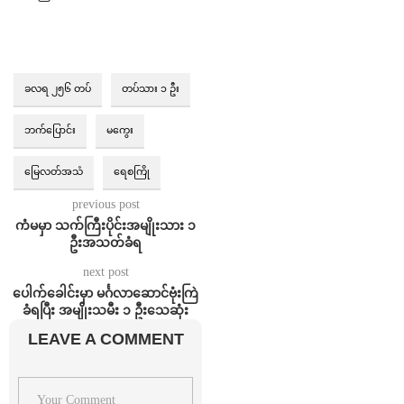
ခလရ ၂၅၆ တပ်
တပ်သား ၁ ဦး
ဘက်ပြောင်း
မကွေး
မြေလတ်အသံ
ရေစကြို
previous post
ကံမမှာ သက်ကြီးပိုင်းအမျိုးသား ၁
ဦးအသတ်ခံရ
next post
ပေါက်ခေါင်းမှာ မင်္ဂလာဆောင်ဗုံးကြဲ
ခံရပြီး အမျိုးသမီး ၁ ဦးသေဆုံး
LEAVE A COMMENT