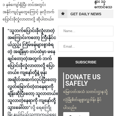
နွား ၁၃
၁ နှစ်ကျော်ရှိပြီး တပ်အတွင်း
ကောင်သေ
အနိုင်ကျင့်မှုတွေကြောင့် ခုလိုဘက်
GET DAILY NEWS
ပြောင်းခိုလှုံလာတာလို့ ဆိုပါတယ်။
“သူဘက်ပြောင်းခိုလှုံလာတဲ့
အကြောင်းကတော့ ကြီးနိုင်င
ယ်ညှဥ်း ကြိမ်ဖန်များစွာခံရ
တဲ့ အချိန်မှာ တပ်ထဲမှာ မနေ
ချင်တော့တဲ့အတွက် ဘက်
ပြောင်းခိုလှုံလာတာလို့ ပြော
တယ်။ ကျနော်တို့နဲ့ ဖုန်း
DONATE US
အချိတ်အဆက်လုပ်ပြီးတော့
SAFELY
လွှတ်မြောက်တဲ့တနေရာကို
မြေလတ်အသံ သတင်းဌာနသို့
ချိန်းဆိုပြီးတော့ သူလာတယ်။
လုံခြုံစိတ်ချစွာလှူဒါန်း နိုင်
သူလာတဲ့နေရာကို ကျနော်တို့
သွားခေါ်တာ”
လို့ ရေစကြို
ပါသည်။
မြို့နယ်ပြည်သူ့ကာကွယ်ရေး