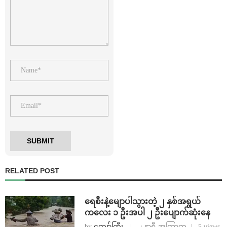
RELATED POST
ရေစီးနဲ့မျောပါသွားတဲ့ ၂ နှစ်အရွယ်
ကလေး ၁ ဦးအပါ ၂ ဦးပျောက်ဆုံးနေ
by
ကျော်ကြီး
၂ နာရီ အကြာက
5 views