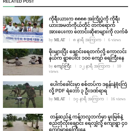
RELATED POST
ကိုရီးယားက ၈၈၈၈ အကြိုပွဲကို ကိုရီး
ယားအမတ်ကိုယ်တိုင် တက်ရောက်
အားပေးကာ တောင်းဆိုစာများကို လက်ခံ
by
MLAT
၈ နာရီ အကြာက
6 views
⁨မိုးများပြီး ချောင်းရေတက်လို့ ကောလင်း
နယ်က ရွာပေါင်း ၁၀၀ ကျော် ရေကြီးနေ
by
ကျော်ကြီး
၁၂ နာရီ အကြာက
10
views
⁩ ⁨ပေါက်ခေါင်းမှာ စစ်တပ်က ဒရုန်းနဲ့ဗုံးကြဲ
လို့ PDF ရဲဘော် ၃ ဦးဒဏ်ရာရ
by
MLAT
၁၇ နာရီ အကြာက
16 views
⁩ ⁨တန့်ဆည်နဲ့ ကန့်ဘလူဘက်မှာ မူးမြစ်နဲ့
စည်တုံလုံးချောင်း ရေလျှံလို့ ကျေးရွာ ၄၀
ကျော်မှာရေကြီးနေ