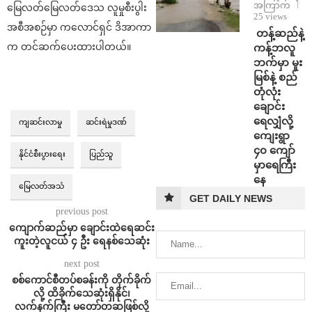
အကြာက
မြေလတ်မြေလတ်ဒေသ လူမှုစီးပွါး
25 views
အစီအစဉ်မှာ ကလောင်ရှင် ဒိအာကာ
⁩ ⁨တန့်ဆည်နဲ့
က တင်ဆက်ပေးထားပါတယ်။
ကန့်ဘလူ
ဘက်မှာ မူး
မြစ်နဲ့ စည်
တုံလုံး
ချောင်း
ရေလျှံလို့
ကျဆင်းလာမှု
ဆင်းရဲမှုဒဏ်
ကျေးရွာ
၄၀ ကျော်
နိုင်ငံစီးပွားရေး
ပြည်သူ
မှာရေကြီး
နေ
မြေလတ်အသံ
GET DAILY NEWS
previous post
ကျောက်ဆည်မှာ ချောင်းထဲရေဆင်း
ကူးတဲ့လူငယ် ၄ ဦး ရေနစ်သေဆုံး
next post
စစ်ကောင်စီတပ်စခန်းကို တိုက်ခိုက်
လို့ ထိခိုက်သေဆုံးရှိနိုင်၊
လက်နက်ကြီး မတော်တဆဖြစ်လို့