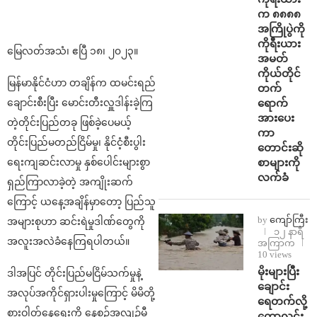
က ၈၈၈၈
အကြိုပွဲကို
ကိုရီးယား
မြေလတ်အသံ၊ ဧပြီ ၁၈၊ ၂၀၂၃။
အမတ်
ကိုယ်တိုင်
မြန်မာနိုင်ငံဟာ တချိန်က ထမင်းရည်
တက်
ရောက်
ချောင်းစီးပြီး မောင်းတီးလှူဒါန်းခဲ့ကြ
အားပေး
တဲ့တိုင်းပြည်တခု ဖြစ်ခဲ့ပေမယ့်
ကာ
တိုင်းပြည်မတည်ငြိမ်မှု၊ နိုင်ငံ့စီးပွါး
တောင်းဆို
စာများကို
ရေးကျဆင်းလာမှု နှစ်ပေါင်းများစွာ
လက်ခံ
ရှည်ကြာလာခဲ့တဲ့ အကျိုးဆက်
ကြောင့် ယနေ့အချိန်မှာတော့ ပြည်သူ
by
ကျော်ကြီး
အများစုဟာ ဆင်းရဲမှုဒါဏ်တွေကို
၁၂ နာရီ
အလူးအလဲခံနေကြရပါတယ်။
အကြာက
10 views
⁨မိုးများပြီး
ဒါအပြင် တိုင်းပြည်မငြိမ်သက်မှုနဲ့
ချောင်း
အလုပ်အကိုင်ရှားပါးမှုကြောင့် မိမိတို့
ရေတက်လို့
စားဝါတ်‌နေရေးကို နေ့စဉ်အလျဉ်မီ
ကောလင်း