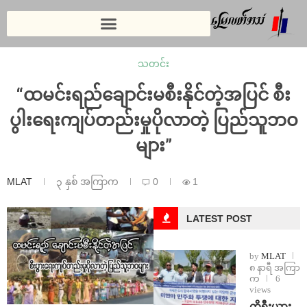
သတင်း
“ထမင်းရည်ချောင်းမစီးနိုင်တဲ့အပြင် စီး
ပွါးရေးကျပ်တည်းမှုပိုလာတဲ့ ပြည်သူဘဝ
များ”
MLAT
၃ နှစ် အကြာက
0
1
LATEST POST
by
MLAT
၈ နာရီ အကြာ
က
6
views
ကိုရီးယား