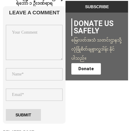
ရဲဘော် ၁ ဦးဒဏ်ရာရ
LEAVE A COMMENT
DONATE US
SAFELY
မြေလတ်အသံ သတင်းဌာနသို့
လုံခြုံစိတ်ချစွာလှူဒါန်း နိုင်
ပါသည်။
Donate