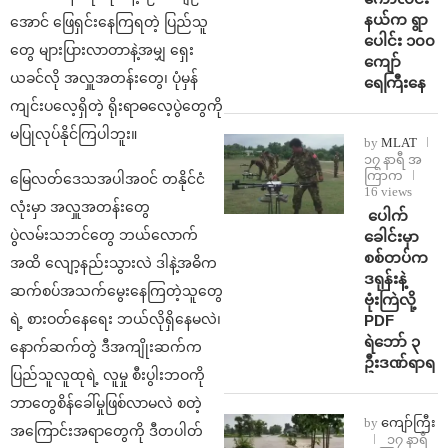
နယ်က ရွာ
အောင် ဖြေရှင်းနေကြရတဲ့ ပြည်သူ
ပေါင်း ၁၀၀
တွေ များပြားလာတာနဲ့အမျှ ရှေး
ကျော်
ယခင်လို အလှူအတန်းတွေ၊ ပုံမှန်
ရေကြီးနေ
ကျင်းပလေ့ရှိတဲ့ ရိုးရာဓလေ့ပွဲတွေကို
မပြုလုပ်နိုင်ကြပါဘူး။
by
MLAT
၁၇ နာရီ အ
ကြာက
မြေလတ်ဒေသအပါအဝင် တနိုင်ငံ
16 views
လုံးမှာ အလှူအတန်းတွေ
⁩ ⁨ပေါက်
ပွဲလမ်းသဘင်တွေ ဘယ်လောက်
ခေါင်းမှာ
စစ်တပ်က
အထိ လျော့နည်းသွားလဲ ဒါနဲ့အဓိက
ဒရုန်းနဲ့
ဆက်စပ်အသက်မွေးနေကြတဲ့သူတွေ
ဗုံးကြဲလို့
ရဲ့ စားဝတ်နေရေး ဘယ်လိုရှိနေမလဲ၊
PDF
ရဲဘော် ၃
နောက်ဆက်တွဲ ဒီအကျိုးဆက်က
ဦးဒဏ်ရာရ
ပြည်သူလူထုရဲ့ လူမှု စီးပွါးဘဝကို
ဘာတွေစိန်ခေါ်မှုဖြစ်လာမလဲ စတဲ့
by
ကျော်ကြီး
အကြောင်းအရာတွေကို ဒီတပါတ်
၁၇ နာရီ