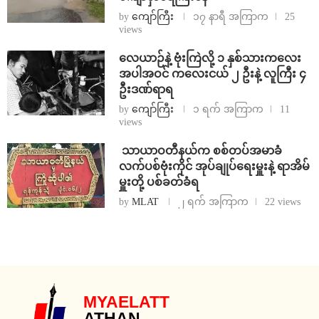
by
ကျော်ကြီး
၁၇ နာရီ အကြာက
25
views
⁨လေယာဉ်နဲ့ ဗုံးကြဲလို့ ၁ နှစ်သားကလေး
အပါအဝင် ကလေးငယ် ၂ ဦးနဲ့ လူကြီး ၄
ဦးဒဏ်ရာရ
by
ကျော်ကြီး
၁ ရက် အကြာက
11
views
⁩ ⁨သာယာဝတီနယ်က စစ်တပ်အမာခံ
လက်ပစ်ဗုံးကိုင် အုပ်ချုပ်ရေးမှူးနဲ့ ရာအိမ်
မှူးတို့ ပစ်ခတ်ခံရ
by
MLAT
၂ ရက် အကြာက
22 views
MYAELATT
ATHAN