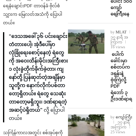
ပေါင်း ၁၀၀
ရေနံချောင်းPDF တာဝန်ခံ ဗိုလ်စံ
ကျော်
ရေကြီးနေ
သျှားက မြေလတ်အသံကို ပြောပါ
တယ်။
by
MLAT
“ဒေသအခေါ် ၃၆ ပင်းချောင်း
၁၇ နာရီ အ
ကြာက
တံတားပေါ့၊ အဲ့ဒီပေါ်မှာ
16 views
လုံခြုံရေးစောင့်နေတဲ့ ရဲတွေ
⁩ ⁨ပေါက်
ခေါင်းမှာ
ကို အဝေးထိန်းမိုင်းအကြီးစား
စစ်တပ်က
၁ လုံးခွဲတိုက်ခိုက်ခဲ့တာ၊ ကျ
ဒရုန်းနဲ့
နော်တို့ ပြန်ဆုတ်တဲ့အချိန်မှာ
ဗုံးကြဲလို့
သူတို့က နောက်လိုက်ပစ်တာ
PDF
ရဲဘော် ၃
တော့ရှိတယ်။ ရဲတွေ သေဆုံး
ဦးဒဏ်ရာရ
တာတော့မရှိဘူး၊ ဒဏ်ရာရတဲ့
အဆင့်ပဲရှိတယ်”
လို့ ပြောပါ
by
ကျော်ကြီး
တယ်။
၁၇ နာရီ
အကြာက
25 views
သင်္ကြန်ကာလအတွင်း စစ်အုပ်စုကို