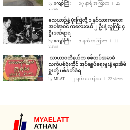
by
ကျော်ကြီး
၁၇ နာရီ အကြာက
25
views
⁨လေယာဉ်နဲ့ ဗုံးကြဲလို့ ၁ နှစ်သားကလေး
အပါအဝင် ကလေးငယ် ၂ ဦးနဲ့ လူကြီး ၄
ဦးဒဏ်ရာရ
by
ကျော်ကြီး
၁ ရက် အကြာက
11
views
⁩ ⁨သာယာဝတီနယ်က စစ်တပ်အမာခံ
လက်ပစ်ဗုံးကိုင် အုပ်ချုပ်ရေးမှူးနဲ့ ရာအိမ်
မှူးတို့ ပစ်ခတ်ခံရ
by
MLAT
၂ ရက် အကြာက
22 views
MYAELATT
ATHAN