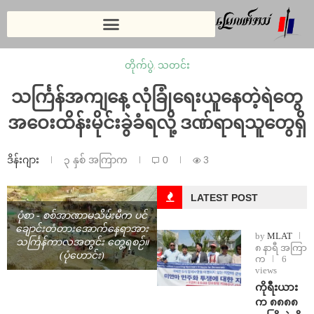
တိုက်ပွဲ
,
သတင်း
သင်္ကြန်အကျနေ့ လုံခြုံရေးယူနေတဲ့ရဲတွေ
အဝေးထိန်းမိုင်းခွဲခံရလို့ ဒဏ်ရာရသူတွေရှိ
ဒိန်းဂျား
၃ နှစ် အကြာက
0
3
LATEST POST
ပုံစာ - စစ်အာဏာမသိမ်းမီက ပင်
ချောင်းတံတားအောက်နေရာအား
by
MLAT
သင်္ကြန်ကာလအတွင်း တွေ့ရစဉ်။
၈ နာရီ အကြာ
(ပုံဟောင်း)
က
6
views
ကိုရီးယား
က ၈၈၈၈