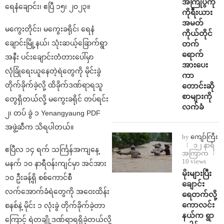
အကြိုပွဲကို
ရေနံချောင်း၊ ဧပြီ ၁၅၊ ၂၀၂၃။
ကိုရီးယား
အမတ်
မကွေးတိုင်း၊ မကွေးခရိုင်၊ ရေနံ
ကိုယ်တိုင်
ချောင်းမြို့နယ်၊ သုံးဆယ့်ခြောက်ရွာ
တက်
ရောက်
အနီး ပင်းချောင်းတံတားပေါ်မှာ
အားပေး
လုံခြုံရေးယူနေတဲ့ရဲတွေကို မိုင်းခွဲ
ကာ
တိုက်ခိုက်ခဲ့လို့ ထိခိုက်ဒဏ်ရာရသူ
တောင်းဆို
စာများကို
တွေရှိတယ်လို့ မကွေးခရိုင် တပ်ရင်း
လက်ခံ
၂၊ တပ် ခွဲ ၁ Yenangyaung PDF
အဖွဲ့ဆီက သိရပါတယ်။
by
ကျော်ကြီး
၁၂ နာရီ
ဧပြီလ ၁၄ ရက် သင်္ကြန်အကျနေ့
အကြာက
10 views
မနက် ၁၀ နာရီဝန်းကျင်မှာ အင်အား
⁨မိုးများပြီး
၁၀ ဦးခန့်ရှိ စစ်ကောင်စီ
ချောင်း
လက်အောက်ခံရဲတွေကို အဝေးထိန်း
ရေတက်လို့
ကောလင်း
စနစ်နဲ့ မိုင်း ၁ လုံးခွဲ တိုက်ခိုက်ခဲ့တာ
နယ်က ရွာ
ကြောင့် ရဲတချို့ဒဏ်ရာရရှိခဲ့တယ်လို့