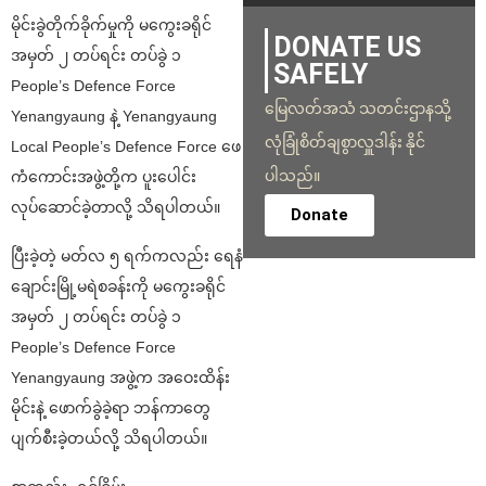
မိုင်းခွဲတိုက်ခိုက်မှုကို မကွေးခရိုင်
DONATE US
အမှတ် ၂ တပ်ရင်း တပ်ခွဲ ၁
SAFELY
People’s Defence Force
မြေလတ်အသံ သတင်းဌာနသို့
Yenangyaung နဲ့ Yenangyaung
လုံခြုံစိတ်ချစွာလှူဒါန်း နိုင်
Local People’s Defence Force ဖေ
ပါသည်။
ကံကောင်းအဖွဲ့တို့က ပူးပေါင်း
လုပ်ဆောင်ခဲ့တာလို့ သိရပါတယ်။
Donate
ပြီးခဲ့တဲ့ မတ်လ ၅ ရက်ကလည်း ရေနံ
ချောင်းမြို့မရဲစခန်းကို မကွေးခရိုင်
အမှတ် ၂ တပ်ရင်း တပ်ခွဲ ၁
People’s Defence Force
Yenangyaung အဖွဲ့က အဝေးထိန်း
မိုင်းနဲ့ ဖောက်ခွဲခဲ့ရာ ဘန်ကာတွေ
ပျက်စီးခဲ့တယ်လို့ သိရပါတယ်။