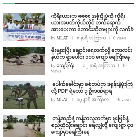
ကိုရီးယားက ၈၈၈၈ အကြိုပွဲကို ကိုရီး
ယားအမတ်ကိုယ်တိုင် တက်ရောက်
အားပေးကာ တောင်းဆိုစာများကို လက်ခံ
by
MLAT
၈ နာရီ အကြာက
6 views
⁨မိုးများပြီး ချောင်းရေတက်လို့ ကောလင်း
နယ်က ရွာပေါင်း ၁၀၀ ကျော် ရေကြီးနေ
by
ကျော်ကြီး
၁၂ နာရီ အကြာက
10
views
⁩ ⁨ပေါက်ခေါင်းမှာ စစ်တပ်က ဒရုန်းနဲ့ဗုံးကြဲ
လို့ PDF ရဲဘော် ၃ ဦးဒဏ်ရာရ
by
MLAT
၁၇ နာရီ အကြာက
16 views
⁩ ⁨တန့်ဆည်နဲ့ ကန့်ဘလူဘက်မှာ မူးမြစ်နဲ့
စည်တုံလုံးချောင်း ရေလျှံလို့ ကျေးရွာ ၄၀
ကျော်မှာရေကြီးနေ