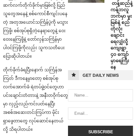
⁩ ⁨တန့်ဆည်နဲ့
ဆက်လက်တိုက်ခိုက်မှာဖြစ်လို့ ပြည်
ကန့်ဘလူ
သူတွေအနေနဲ့ စစ်ကောင်စီကျင်းပနေ
ဘက်မှာ မူး
မြစ်နဲ့ စည်
တဲ့ အတုအယောင်သင်္ကြန်ပွဲကို မသွား
တုံလုံး
ကြဖို့၊ စစ်အုပ်စုရှိတဲ့နေရာတွေနဲ့ ဝေး
ချောင်း
ဝေးနေကြဖို့နဲ့ တော်လှန်သင်္ကြန်မှာ
ရေလျှံလို့
ကျေးရွာ
ပါဝင်ကြဖို့ကိုလည်း သူကသတိပေး
၄၀ ကျော်
ပြောဆိုပါတယ်။
မှာရေကြီး
နေ
တိုက်ခိုက်ခံရပြီးနောက် သင်္ကြန်အ
GET DAILY NEWS
ကြတ် ဒီကနေ့မှာတော့ စစ်အုပ်စု
လက်အောက်ခံ ရဲတပ်ဖွဲ့ဝင်တွေဟာ
ပင်းချောင်းတံတားနဲ့ အနီးတဝိုက်တွေ
မှာ လှည့်လည်ကင်းပတ်နေပြီး
အစစ်အဆေးတင်းကြပ်ကာ မိုင်း
ရှာဖွေတာတွေ လုပ်ဆောင်နေတယ်
လို့ သိရပါတယ်။