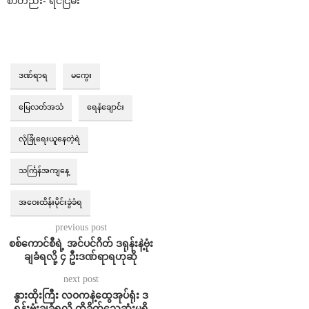
စာတည်း- ရင်ငြိမ်း
ဒဏ်ရာရ
မကွေး
မြေလတ်အသံ
ရေနံချောင်း
လုံခြုံရေးယူနေတဲ့ရဲ
သင်္ကြန်အကျနေ့
အဝေးထိန်းမိုင်းခွဲခံရ
previous post
စစ်ကောင်စီရဲ့ အင်ပင်ဂိတ် ဒရုန်းနဲ့ဗုံး
ချခံရလို့ ၄ ဦးဒဏ်ရာရဟုဆို
next post
နွားထိုးကြီး လဝကနဲ့ထွေအုပ်ရုံး ဒ
ရုန်းဗုံးချခံရလို့ ထိခိုက်သေဆုံးမှုရှိ