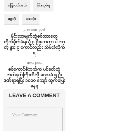
မြေလတ်အသံ
မိုင်းဆွဲခံရ
ရွှေဘို
သေဆုံး
previous post
မိုင်းလာဖျက်တဲ့စစ်သားတွေ
တိုက်ခိုက်ခံရလို့ ၃ ဦးသေကာ ပါလာ
တဲ့ နွား ၇ ကောင်လည်း သိမ်းခံလိုက်
ရ
next post
စစ်ကောင်စီဘက်က ပစ်ခတ်တဲ့
လက်နက်ကြီးထိလို့ ဒေသခံ ၅ ဦး
ဒဏ်ရာရပြီး ၁၀၀၀ ကျော် ထွက်ပြေး
နေရ
LEAVE A COMMENT