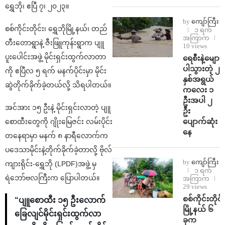
ရွှေဘို၊ ဧပြီ ၇၊ ၂၀၂၃။
by
ကျော်ကြီး
စစ်ကိုင်းတိုင်း၊ ရွှေဘိုမြို့နယ်၊ တည်
၁ ရက်
အကြာက
တီးတောရွာနဲ့ ဇီးဖြူကုန်းရွာက ပျူ
10 views
ပူးပေါင်းအဖွဲ့ မိုင်းရှင်းထွက်လာတာ
ရေစီးနဲ့မျော
ပါသွားတဲ့ ၂
ကို ဧပြီလ ၅ ရက် မနက်ပိုင်းမှာ မိုင်း
နှစ်အရွယ်
ဆွဲတိုက်ခိုက်ခဲ့တယ်လို့ သိရပါတယ်။
ကလေး ၁
ဦးအပါ ၂
အင်အား ၁၅ ဦးနဲ့ မိုင်းရှင်းလာတဲ့ ပျူ
ဦး
ပျောက်ဆုံး
စောထီးတွေကို ဂျိုးမြေဇင်း လမ်းပိုင်း
နေ
တနေရာမှာ မနက် ၈ နာရီလောက်က
ပဒေသာမိုင်းနဲ့တိုက်ခိုက်ခဲ့တာလို့ ဗိုလ်
by
ကျော်ကြီး
ကျားရိုင်း-ရွှေဘို (LPDF)အဖွဲ့ မှ
၁ ရက်
ရဲဘော်ဗလကြီးက ပြောပါတယ်။
အကြာက
29 views
စစ်ကိုင်းတိုင်း
“ပျူစောထီး ၁၅ ဦးလောက်‌
မြို့နယ် ၆
ခြေလျင်မိုင်းရှင်းထွက်လာ
ခုက