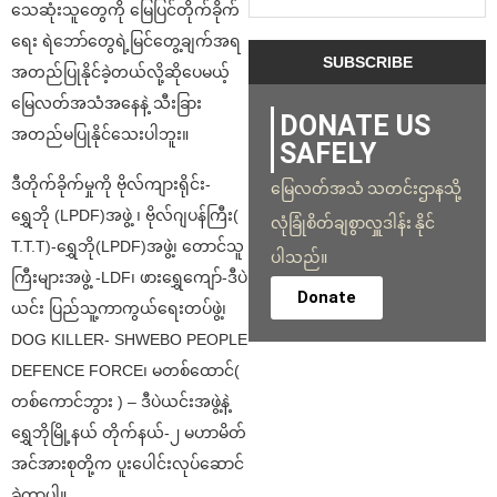
သေဆုံးသူတွေကို မြေပြင်တိုက်ခိုက်
ရေး ရဲဘော်တွေရဲ့မြင်တွေ့ချက်အရ
အတည်ပြုနိုင်ခဲ့တယ်လို့ဆိုပေမယ့်
မြေလတ်အသံအနေနဲ့ သီးခြား
DONATE US
အတည်မပြုနိုင်သေးပါဘူး။
SAFELY
ဒီတိုက်ခိုက်မှုကို ဗိုလ်ကျားရိုင်း-
မြေလတ်အသံ သတင်းဌာနသို့
ရွှေဘို (LPDF)အဖွဲ့ ၊ ဗိုလ်ဂျပန်ကြီး(
လုံခြုံစိတ်ချစွာလှူဒါန်း နိုင်
T.T.T)-ရွှေဘို(LPDF)အဖွဲ့၊ တောင်သူ
ပါသည်။
ကြီးများအဖွဲ့ -LDF၊ ဖား‌ရွှေ‌ကျော်-ဒီပဲ
Donate
ယင်း ပြည်သူ့ကာကွယ်ရေးတပ်ဖွဲ့၊
DOG KILLER- SHWEBO PEOPLE
DEFENCE FORCE၊ မတစ်ထောင်(
တစ်ကောင်ဘွား ) – ဒီပဲယင်းအဖွဲ့နဲ့
ရွှေဘိုမြို့နယ် တိုက်နယ်-၂ မဟာမိတ်
အင်အားစုတို့က ပူးပေါင်းလုပ်ဆောင်
ခဲ့တာပါ။