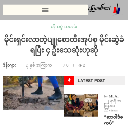
တိုက်ပွဲ
,
သတင်း
မိုင်းရှင်းလာတဲ့ပျူ‌စောထီးအုပ်စု မိုင်းဆွဲခံ
ရပြီး ၄ ဦးသေဆုံးဟုဆို
ဒိန်းဂျား
၃ နှစ် အကြာက
0
2
LATEST POST
by
MLAT
၂၂ နာရီ အ
ကြာက
22 views
“ဆာဝါဒီစ
ကပ်”