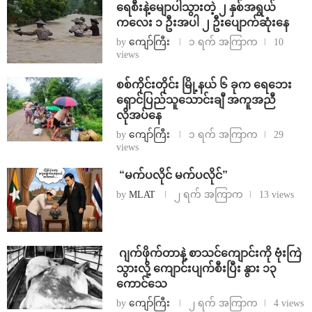
ရေစီးနဲ့မျောပါသွားတဲ့ ၂ နှစ်အရွယ်
ကလေး ၁ ဦးအပါ ၂ ဦးပျောက်ဆုံးနေ
by
ကျော်ကြီး
၁ ရက် အကြာက
10
views
စစ်ကိုင်းတိုင်း မြို့နယ် ၆ ခုက ရေဘေး
ရှောင်ပြည်သူသောင်းချီ အကူအညီ
လိုအပ်နေ
by
ကျော်ကြီး
၁ ရက် အကြာက
29
views
⁨ ⁨“မက်ပလိုင် မက်ပလိုင်”
by
MLAT
၂ ရက် အကြာက
13 views
⁨⁩ ⁨ဂျက်ဖိုက်တာနဲ့ စာသင်ကျောင်းကို ဗုံးကြဲ
သွားလို့ ကျောင်းပျက်စီးပြီး နွား ၁၃
ကောင်သေ
by
ကျော်ကြီး
၂ ရက် အကြာက
4 views