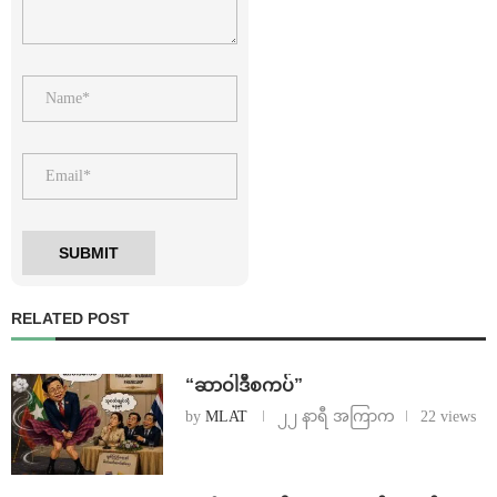
RELATED POST
“ဆာဝါဒီစကပ်”
by
MLAT
၂၂ နာရီ အကြာက
22 views