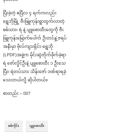
ပြီးခဲ့တဲ့ ဧပြီလ ၄ ရက်ကလည်း
ရွှေဘိုမြို့ ဇီးဖြူကုန်းရွာထွက်လာတဲ့
စစ်သား၊ ရဲ နဲ့ ပျူစောထီးတွေကို ဇီး
ဖြူကုန်းမြောက်ပေါက် ဦးတင်နွဲ့ဇရပ်
အနီးမှာ ဗိုလ်ကျားရိုင်း-ရွှေဘို
(LPDF)အဖွဲ့က မိုင်းဆွဲတိုက်ခိုက်ခဲ့ရာ
ရဲ ဇော်လှိုင်ဦးနဲ့ ပျူစောထီး ၁ ဦးသေ
ပြီး၊ ရဲတပ်သား သိန်းဇော် ဒဏ်ရာရခဲ့
သေးတယ်လို့ ဆိုပါတယ်။
စာတည်း – 007
စစ်ကိုင်း
ပျူ‌စောထီး