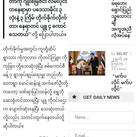
တာကို ဂျိုးမြေဇင်း လမ်းပိုင်း
ရေဘေး
ရှောင်ပြည်
တနေရာမှာ ပဒေသာမိုင်း ၃
သူသောင်း
လုံးနဲ့ ၃ ကြိမ် တိုက်ခိုက်လိုက်
ချီ
တာ၊ နေရာတင် ပျူ ၄ ကောင်
အကူအညီ
သေတယ်”
လို့ ပြောပါတယ်။
လိုအပ်နေ
တိုက်ခိုက်မှုအတွင်း ကူတို့ဆိပ်
by
MLAT
ရွာသား ကိုကုလား၊ ကိုတင်ကြူး၊ ကို
၂ ရက် အ
ကြာက
ကုခြား တို့သေဆုံးခဲ့ပြီး စစ်ကောင်စီ
13 views
ခန့် ၇ ရွာအုပ်ချုပ်ရေးမှူး တည်တီး
⁨ ⁨“မက်ပ
လိုင် မက်ပ
တောရွာ မောင်ဆန်းနဲ့ သက်ဇော်ဦးတို့
လိုင်”
ကတော့ ဒဏ်ရာပြင်းထန်လို့ ရွှေဘို
GET DAILY NEWS
ဆေးရုံတင်ထားရပြီး ပျူ ကိုဝင်းဌေး
က ပျောက်ဆုံးနေပြီး သေဆုံးတယ်
လို့လည်း သတင်းထွက်နေတယ်လို့
ဆိုပါတယ်။