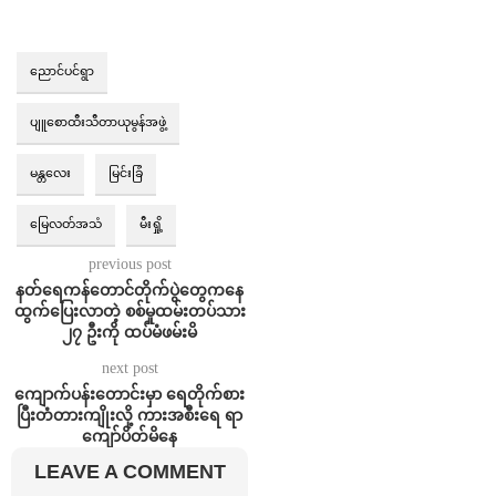
ညောင်ပင်ရွာ
ပျူစောထီးသီတာယုမွန်အဖွဲ့
မန္တလေး
မြင်းခြံ
မြေလတ်အသံ
မီးရှို့
previous post
နတ်ရေကန်တောင်တိုက်ပွဲတွေကနေ
ထွက်ပြေးလာတဲ့ စစ်မှုထမ်းတပ်သား
၂၇ ဦးကို ထပ်မံဖမ်းမိ
next post
ကျောက်ပန်းတောင်းမှာ ရေတိုက်စား
ပြီးတံတားကျိုးလို့ ကားအစီးရေ ရာ
ကျော်ပိတ်မိနေ
LEAVE A COMMENT