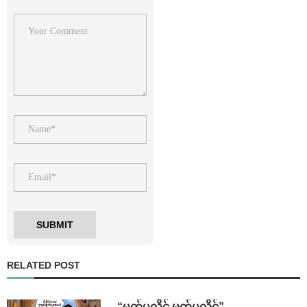
RELATED POST
⁨ ⁨“မက်ပလိုင် မက်ပလိုင်”