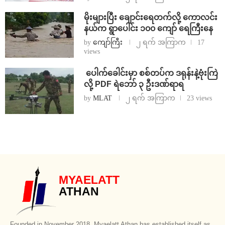
⁨မိုးများပြီး ချောင်းရေတက်လို့ ကောလင်း
နယ်က ရွာပေါင်း ၁၀၀ ကျော် ရေကြီးနေ
by
ကျော်ကြီး
၂ ရက် အကြာက
17
views
⁩ ⁨ပေါက်ခေါင်းမှာ စစ်တပ်က ဒရုန်းနဲ့ဗုံးကြဲ
လို့ PDF ရဲဘော် ၃ ဦးဒဏ်ရာရ
by
MLAT
၂ ရက် အကြာက
23 views
MYAELATT
ATHAN
Founded in November 2018, Myaelatt Athan has established itself as