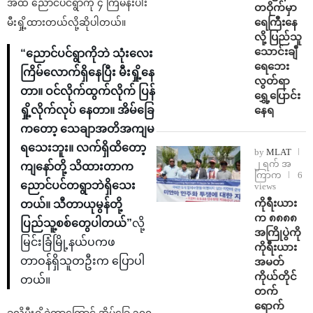
အထိ ညောင်ပင်ရွာကို ၄ ကြိမ်နီးပါး
တဝိုက်မှာ
ရေကြီးနေ
မီးရှို့ထားတယ်လို့ဆိုပါတယ်။
လို့ ပြည်သူ
သောင်းချီ
“ညောင်ပင်ရွာကိုဘဲ သုံးလေး
ရေဘေး
ကြိမ်လောက်ရှိနေပြီး မီးရှို့နေ
လွတ်ရာ
တာ။ ဝင်လိုက်ထွက်လိုက် ပြန်
ရွှေ့ပြောင်း
နေရ
ရှို့လိုက်လုပ် နေတာ။ အိမ်ခြေ
ကတော့ သေချာအတိအကျမ
ရသေးဘူး။ လက်ရှိထိတော့
by
MLAT
၂ ရက် အ
ကျနော်တို့ သိထားတာက
ကြာက
6
ညောင်ပင်တရွာဘဲရှိသေး
views
ကိုရီးယား
တယ်။ သီတာယုမွန်တို့
က ၈၈၈၈
ပြည်သူ့စစ်တွေပါတယ်”
လို့
အကြိုပွဲကို
မြင်းခြံမြို့နယ်ပကဖ
ကိုရီးယား
တာဝန်ရှိသူတဦးက ပြောပါ
အမတ်
ကိုယ်တိုင်
တယ်။
တက်
ရောက်
ခုလိုမီးရှို့ခဲ့တာကြောင့် အိမ်ခြေ ၃၀၀