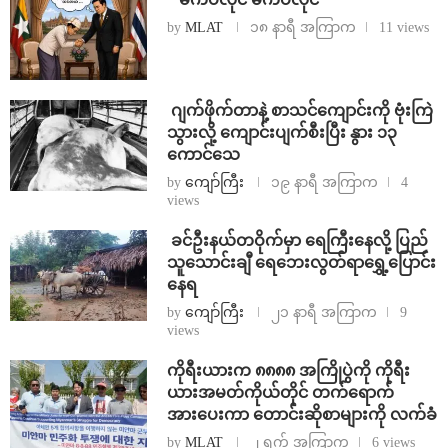
by
MLAT
၁၈ နာရီ အကြာက
11 views
⁨⁩ ⁨ဂျက်ဖိုက်တာနဲ့ စာသင်ကျောင်းကို ဗုံးကြဲ
သွားလို့ ကျောင်းပျက်စီးပြီး နွား ၁၃
ကောင်သေ
by
ကျော်ကြီး
၁၉ နာရီ အကြာက
4
views
⁩ ⁨ခင်ဦးနယ်တဝိုက်မှာ ရေကြီးနေလို့ ပြည်
သူသောင်းချီ ရေဘေးလွတ်ရာရွှေ့ပြောင်း
နေရ
by
ကျော်ကြီး
၂၁ နာရီ အကြာက
9
views
ကိုရီးယားက ၈၈၈၈ အကြိုပွဲကို ကိုရီး
ယားအမတ်ကိုယ်တိုင် တက်ရောက်
အားပေးကာ တောင်းဆိုစာများကို လက်ခံ
by
MLAT
၂ ရက် အကြာက
6 views