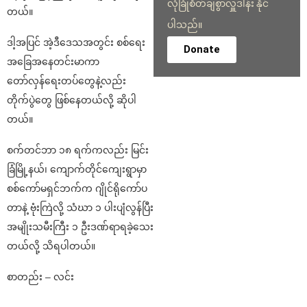
လုံခြုံစိတ်ချစွာလှူဒါန်း နိုင်
တယ်။
ပါသည်။
ဒါ့အပြင် အဲ့ဒီဒေသအတွင်း စစ်ရေး
Donate
အခြေအနေတင်းမာကာ
တော်လှန်ရေးတပ်တွေနဲ့လည်း
တိုက်ပွဲတွေ ဖြစ်နေတယ်လို့ ဆိုပါ
တယ်။
စက်တင်ဘာ ၁၈ ရက်ကလည်း မြင်း
ခြံမြို့နယ်၊ ကျောက်တိုင်ကျေးရွာမှာ
စစ်ကော်မရှင်ဘက်က ဂျိုင်ရိုကော်ပ
တာနဲ့ ဗုံးကြဲလို့ သံဃာ ၁ ပါးပျံလွန်ပြီး
အမျိုးသမီးကြီး ၁ ဦးဒဏ်ရာရခဲ့သေး
တယ်လို့ သိရပါတယ်။
စာတည်း – လင်း