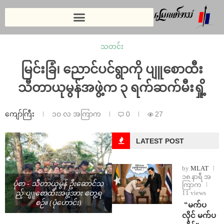
သတင်း
မြင်းခြံ၊ ညောင်ပင်ရွာကို ပျူစောထီး
သီတာယုမွန်အဖွဲ့က ၃ ရက်ဆက်မီးရှို့
ကျော်ကြီး
၁၀ လ အကြာက
0
27
LATEST POST
by
MLAT
၁၈ နာရီ အ
ပုံစာ - သီတာယုမွန် ဦးဆောင်သ
ကြာက
11 views
ည့် ပျူစောထီးအဖွဲ့အား တွေ့ရ
စဉ်။ (ပုံဟောင်း)
⁨ ⁨“မက်ပ
လိုင် မက်ပ