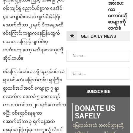
အားပေး
ဝန်းကျင်ရှိ ညောင်ပင်ရွာက နေအိမ်
ကာ
တောင်းဆို
၄၀ ကျော်မီးလောင် ပျက်စီးနိုင်ပြီး
စာများကို
အောက်တိုဘာ ၂ ရက် ဒီကနေ့အထိ
လက်ခံ
စစ်ကြောင်းကရွာကနေပြန်မထွက်
GET DAILY NEWS
သေးတာကြောင့် ပျက်စီးမှု
အတိအကျတော့ မသိရသေးဘူးလို့
ဆိုပါတယ်။
စစ်ကြောင်းဝင်လာလို့ ညောင်ပင်၊ သဲ
ရွာ၊ ခင်မတဲ၊ မြောက်ကွန်း၊ ရွာကြီး၊
ရွာသစ်အပါအဝင် ကျေးရွာ ၇ ရွာ
လောက်က ဒေသခံ ၅,၀၀၀ ကျော်
ဟာ စက်တင်ဘာ ၂၈ ရက်လောက်က
DONATE US
စပြီး စစ်ရှောင်နေရကာ
SAFELY
အောက်တိုဘာ ၃ ရက်နေ့အထိ
မြေလတ်အသံ သတင်းဌာနသို့
နေရပ်မပြန်ကြရသေးဘူးလို့ သိရပါ