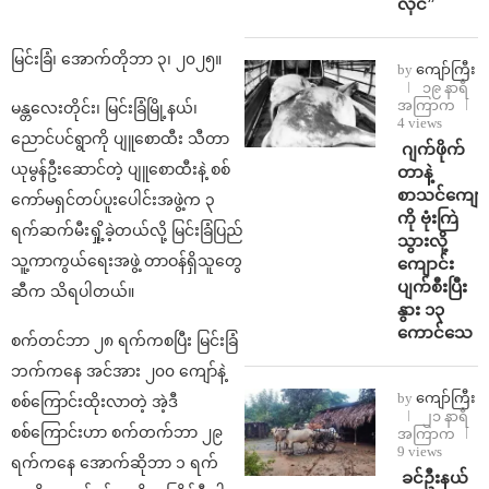
လိုင်”
မြင်းခြံ၊ အောက်တိုဘာ ၃၊ ၂၀၂၅။
by
ကျော်ကြီး
၁၉ နာရီ
အကြာက
မန္တလေးတိုင်း၊ မြင်းခြံမြို့နယ်၊
4 views
ညောင်ပင်ရွာကို ပျူစောထီး သီတာ
⁨⁩ ⁨ဂျက်ဖိုက်
ယုမွန်ဦးဆောင်တဲ့ ပျူစောထီးနဲ့ စစ်
တာနဲ့
စာသင်ကျောင
ကော်မရှင်တပ်ပူးပေါင်းအဖွဲ့က ၃
ကို ဗုံးကြဲ
ရက်ဆက်မီးရှို့ခဲ့တယ်လို့ မြင်းခြံပြည်
သွားလို့
သူ့ကာကွယ်ရေးအဖွဲ့ တာဝန်ရှိသူတွေ
ကျောင်း
ပျက်စီးပြီး
ဆီက သိရပါတယ်။
နွား ၁၃
ကောင်သေ
စက်တင်ဘာ ၂၈ ရက်ကစပြီး မြင်းခြံ
ဘက်ကနေ အင်အား ၂၀၀ ကျော်နဲ့
by
ကျော်ကြီး
စစ်ကြောင်းထိုးလာတဲ့ အဲ့ဒီ
၂၁ နာရီ
စစ်ကြောင်းဟာ စက်တက်ဘာ ၂၉
အကြာက
9 views
ရက်ကနေ အောက်ဆိုဘာ ၁ ရက်
⁩ ⁨ခင်ဦးနယ်