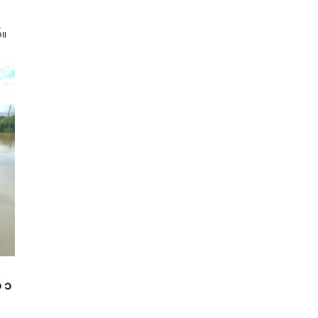
်။
် ၁