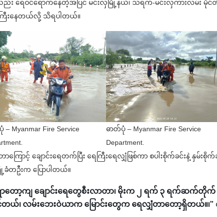
်း ရေဝင်ရောက်နေတဲ့အပြင် မင်းလှမြို့နယ်၊ သရက်-မင်းလှကားလမ်း မိုင်တိ
ေးကြီးနေတယ်လို့ သိရပါတယ်။
ပုံ – Myanmar Fire Service
ဓာတ်ပုံ – Myanmar Fire Service
rtment.
Department.
ာကြောင့် ချောင်းရေတက်ပြီး ရေကြီးရေလျှံဖြစ်ကာ စပါးစိုက်ခင်းနဲ့ နှမ်းစိုက်
မြို့ခံတဦးက ပြောပါတယ်။
 မိုးရွာတော့ကျ ချောင်းရေတွေစီးလာတာ၊ မိုးက ၂ ရက် ၃ ရက်ဆက်တိုက် 
စ်နိုင်တယ်၊ လမ်းဘေးဝဲယာက မြောင်းတွေက ရေလျှံတာတော့ရှိတယ်။၊”