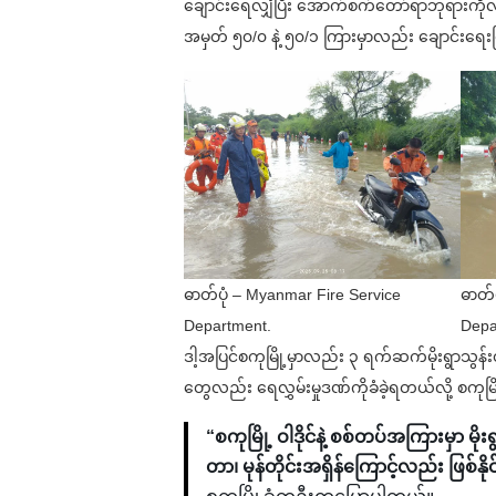
ချောင်းရေလျှံပြီး အောက်စက်တော်ရာဘုရားကိုလည
အမှတ် ၅၀/၀ နဲ့ ၅၀/၁ ကြားမှာလည်း ချောင်းရ
ဓာတ်ပုံ – Myanmar Fire Service
ဓာတ်
Department.
Depa
ဒါ့အပြင်စကုမြို့မှာလည်း ၃ ရက်ဆက်မိုးရွာသွန်းတ
တွေလည်း ရေလွှမ်းမှုဒဏ်ကိုခံခဲ့ရတယ်လို့ စကု
“စကုမြို့ ဝါဒိုင်နဲ့ စစ်တပ်အကြားမှာ
တာ၊ မုန်တိုင်းအရှိန်ကြောင့်လည်း ဖြ