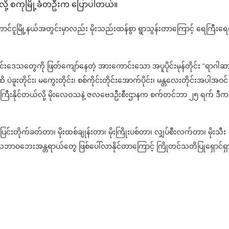
လို့ စကုမြို့ခံတဦးက ပြောပါတယ်။
၊ တောင်ငူမြို့နယ်အတွင်းမှာလည်း မိုးသည်းထန်စွာ ရွာသွန်းတာကြောင့် ရေကြီးရေလ
်ပိုင်းဒေသတွေကို ဖြတ်ကျော်နေတဲ့ အားကောင်းသော အပူပိုင်းမုန်တိုင်း “ရာဂါဆ
ခူးတိုင်း၊ မကွေးတိုင်း၊ စစ်ကိုင်းတိုင်းအောက်ပိုင်း၊ မန္တလေးတိုင်းအပါအဝင်
ြီး မိုးကြီးနိုင်တယ်လို့ မိုးလေဝသနဲ့ ဇလဗေဒဦးစီးဌာနက စက်တင်ဘာ ၂၅ ရက် ဒီက
ပြင်းတိုက်ခတ်တာ၊ မိုးထစ်ချုန်းတာ၊ မိုးကြိုးပစ်တာ၊ လျှပ်စီးလက်တာ၊ မိုးသီး
တဲ့ သဘာဝဘေးအန္တရာယ်တွေ ဖြစ်ပေါ်လာနိုင်တာကြောင့် ကြိုတင်သတိပြုရှောင်ရှ