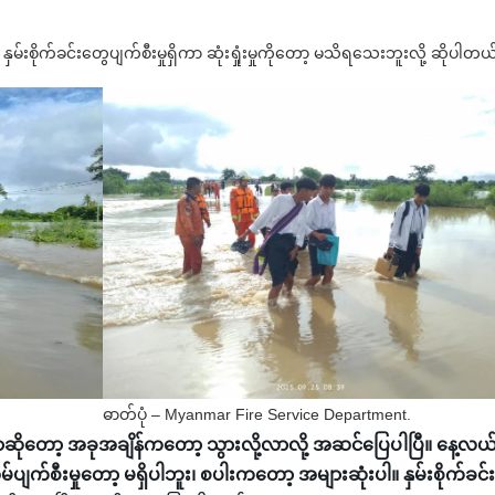
နှမ်းစိုက်ခင်းတွေပျက်စီးမှုရှိကာ ဆုံးရှုံးမှုကိုတော့ မသိရသေးဘူးလို့ ဆိုပါတယ
ဓာတ်ပုံ – Myanmar Fire Service Department.
ာဆိုတော့ အခုအချိန်ကတော့ သွားလို့လာလို့ အဆင်ပြေပါပြီ။ နေ့လယ
်စီးမှုတော့ မရှိပါဘူး၊ စပါးကတော့ အများဆုံးပါ။ နှမ်းစိုက်ခင်း