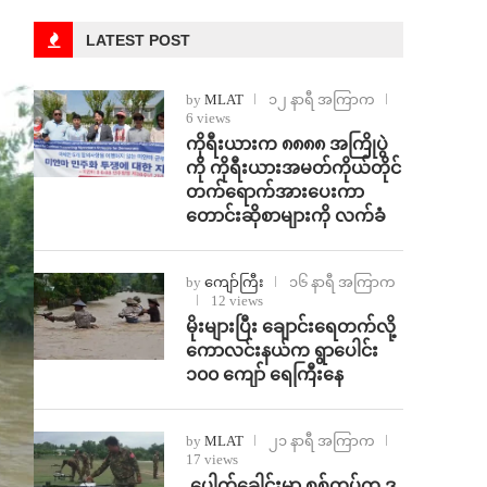
LATEST POST
by
MLAT
၁၂ နာရီ အကြာက
6 views
ကိုရီးယားက ၈၈၈၈ အကြိုပွဲ
ကို ကိုရီးယားအမတ်ကိုယ်တိုင်
တက်ရောက်အားပေးကာ
တောင်းဆိုစာများကို လက်ခံ
by
ကျော်ကြီး
၁၆ နာရီ အကြာက
12 views
⁨မိုးများပြီး ချောင်းရေတက်လို့
ကောလင်းနယ်က ရွာပေါင်း
၁၀၀ ကျော် ရေကြီးနေ
by
MLAT
၂၁ နာရီ အကြာက
17 views
⁩ ⁨ပေါက်ခေါင်းမှာ စစ်တပ်က ဒ