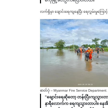
စကုမြို့ခံတဦးကပြောပါတယ်။
လက်ရှိမှာ ချောင်းရေကျနေပြီး ရေလွှမ်းမှုကြောင့် 
ဓာတ်ပုံ – Myanmar Fire Service Department.
“ချောင်းရေဆိုတော့ တန်းပြီးကျသွားတ
နာရီလောက်က ရေကျသွားတာပါ။ နေအိမ်ပျက