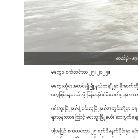
ဓာတ်ပုံ - My
မကွေး၊ စက်တင်ဘာ ၂၅၊ ၂၀၂၅။
မကွေးတိုင်းအတွင်းရှိမြို့နယ်တချို့မှာ မိုးဆက
တွေဖြစ်နေတယ်လို့ မြန်မာနိုင်ငံမီးသတ်ဌာနက
မင်းဘူးမြို့နယ်နဲ့ မင်းလှမြို့နယ်အတွင်းတို့မ
ရွာသွန်းတာကြောင့် မင်းဘူးမြို့နယ်၊ ဆားပွက်ခ
ဒါ့အပြင် စက်တင်ဘာ ၂၅ ရက်ဒီမနက်ပိုင်းမှာ မင်း