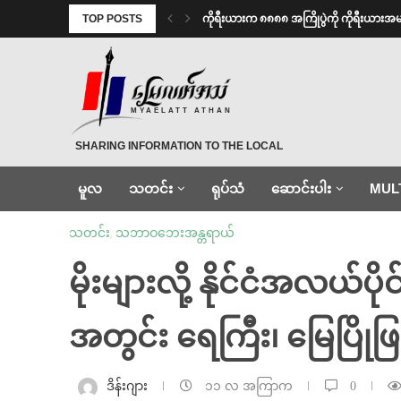
TOP POSTS
ကိုရီးယားက ၈၈၈၈ အကြိုပွဲကို ကိုရီးယား
MYAELATT ATHAN
SHARING INFORMATION TO THE LOCAL
မူလ
သတင်း
ရုပ်သံ
ဆောင်းပါး
MUL
သတင်း
,
သဘာဝဘေးအန္တရာယ်
မိုးများလို့ နိုင်ငံအလယ်ပို
အတွင်း ရေကြီး၊ မြေပြိုဖ
ဒိန်းဂျား
၁၁ လ အကြာက
0