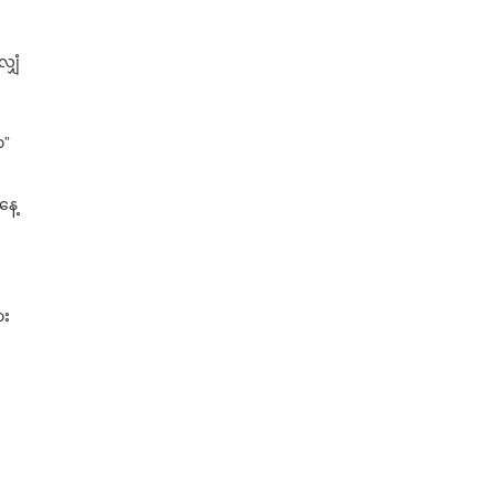
ျှံ
ာ”
နေ့
ား