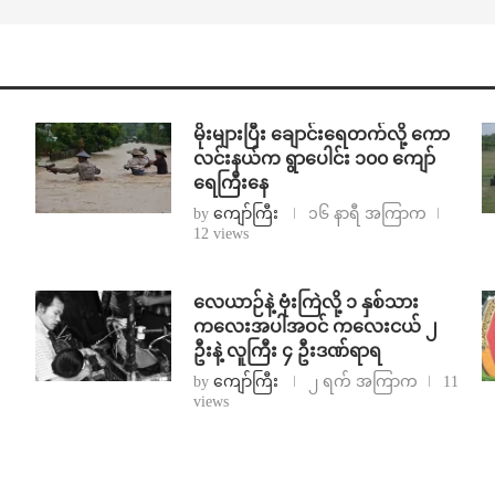
⁨မိုးများပြီး ချောင်းရေတက်လို့ ကော
လင်းနယ်က ရွာပေါင်း ၁၀၀ ကျော်
ရေကြီးနေ
by
ကျော်ကြီး
၁၆ နာရီ အကြာက
12 views
⁨လေယာဉ်နဲ့ ဗုံးကြဲလို့ ၁ နှစ်သား
ကလေးအပါအဝင် ကလေးငယ် ၂
ဦးနဲ့ လူကြီး ၄ ဦးဒဏ်ရာရ
by
ကျော်ကြီး
၂ ရက် အကြာက
11
views