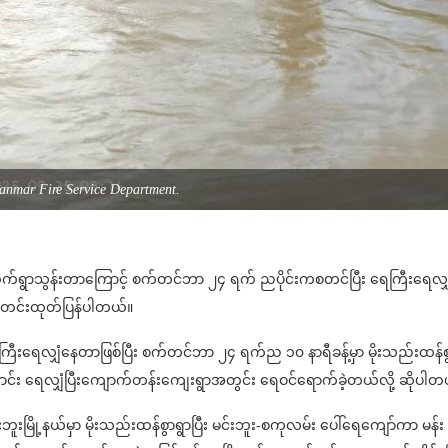
anmar Fire Service Department.
်တိုက်ရွာသွန်းတာကြောင့် စက်တင်ဘာ ၂၄ ရက် ညပိုင်းကစတင်ပြီး ရေကြီးရေလျှံ
 သတင်းထုတ်ပြန်ပါတယ်။
ှာ ရေကြီးရေလျှံနေတာဖြစ်ပြီး စက်တင်ဘာ ၂၄ ရက်ည ၁၀ နာရီခန့်မှာ မိုးသည်းထန်စ
ျောင်း ရေလျှံပြီးကျောက်တန်းကျေးရွာအတွင်း ရေဝင်ရောက်ခဲ့တယ်လို့ ဆိုပါတ
ဘူးမြို့နယ်မှာ မိုးသည်းထန်စွာရွာပြီး မင်းဘူး-စကုလမ်း ပေါ်ရေကျော်ကာ မန်း