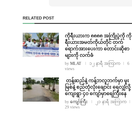
RELATED POST
ကိုရီးယားက ၈၈၈၈ အကြိုပွဲကို ကို
ရီးယားအမတ်ကိုယ်တိုင် တက်
ရောက်အားပေးကာ တောင်းဆိုစာ
များကို လက်ခံ
by
MLAT
၁၂ နာရီ အကြာက
6
views
⁩ ⁨တန့်ဆည်နဲ့ ကန့်ဘလူဘက်မှာ မူး
မြစ်နဲ့ စည်တုံလုံးချောင်း ရေလျှံလို့
ကျေးရွာ ၄၀ ကျော်မှာရေကြီးနေ
by
ကျော်ကြီး
၂၁ နာရီ အကြာက
29 views