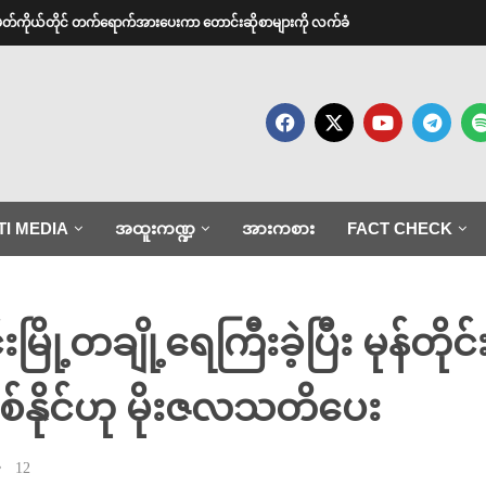
အမတ်ကိုယ်တိုင် တက်ရောက်အားပေးကာ တောင်းဆိုစာများကို လက်ခံ
TI MEDIA
အထူးကဏ္ဍ
အားကစား
FACT CHECK
င်းမြို့တချို့ရေကြီးခဲ့ပြီး မုန်
ြစ်နိုင်ဟု မိုးဇလသတိပေး
12