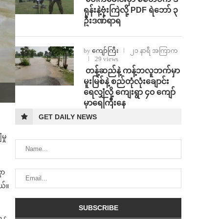
ရုန်းနဲ့ဗုံးကြဲလို့ PDF ရဲဘော် ၃
ဦးဒဏ်ရာရ
by
ကျော်ကြီး
၂၁ နာရီ အကြာက
29 views
⁩ ⁨တန့်ဆည်နဲ့ ကန့်ဘလူဘက်မှာ
မူးမြစ်နဲ့ စည်တုံလုံးချောင်း
ရေလျှံလို့ ကျေးရွာ ၄၀ ကျော်
မှာရေကြီးနေ
GET DAILY NEWS
မှု
ွာ
ယ်။