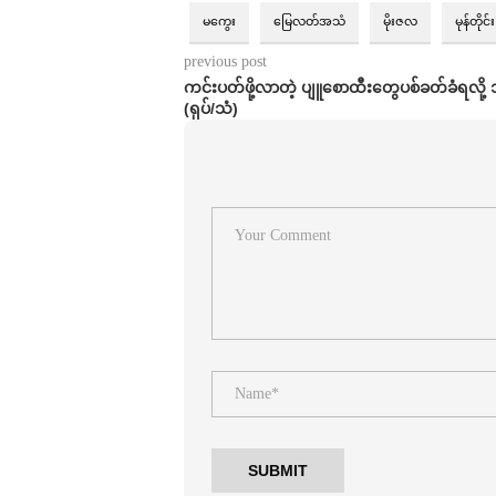
မကွေး
မြေလတ်အသံ
မိုးဇလ
မုန်တိုင်း
previous post
ကင်းပတ်ဖို့လာတဲ့ ပျူစောထီးတွေပစ်ခတ်ခံရလို့
(ရုပ်/သံ)