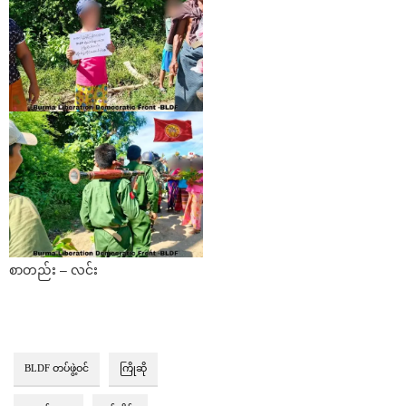
စာတည်း – လင်း
BLDF တပ်ဖွဲ့ဝင်
ကြိုဆို