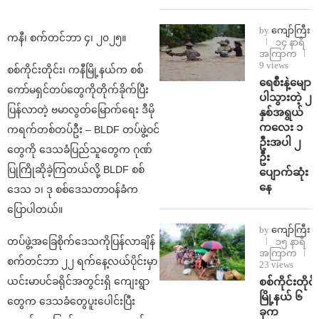
by
ကျော်ကြီး
ကနီ၊ စက်တင်ဘာ ၄၊ ၂၀၂၅။
၁၄ နာရီ
အကြာက
9 views
စစ်ကိုင်းတိုင်း၊ ကနီမြို့နယ်က စစ်
ရေစီးနဲ့မျော
ကော်မရှင်တပ်တွေကိုတိုက်ခိုက်ပြီး
ပါသွားတဲ့ ၂
ပြန်လာတဲ့ ဗမာလွတ်မြောက်ရေး ဒီမို
နှစ်အရွယ်
ကလေး ၁
ကရက်တစ်တပ်ဦး – BLDF တပ်ဖွဲ့ဝင်
ဦးအပါ ၂
တွေကို ဒေသခံပြည်သူတွေက ဂုဏ်
ဦး
ပြုကြိုဆိုခဲ့ကြတယ်လို့ BLDF စစ်
ပျောက်ဆုံး
နေ
ဒေသ ၁၊ ဒု စစ်ဒေသတာဝန်ခံက
ပြောပါတယ်။
by
ကျော်ကြီး
တပ်ဖွဲ့အခြေစိုက်ဒေသကိုပြန်လာချိန်
၁၅ နာရီ
အကြာက
စက်တင်ဘာ ၂၂ ရက်နေ့လယ်ပိုင်းမှာ
23 views
စစ်ကိုင်းတိုင်း
ယင်းမာပင်ခရိုင်အတွင်းရှိ ကျေးရွာ
မြို့နယ် ၆
တွေက ဒေသခံတွေပူးပေါင်းပြီး
ခုက