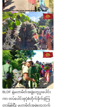
BLDF နဲ့မဟာမိတ်အဖွဲ့တွေပူးပေါင်း
ကာ တပ်ပေါင်းစုပုံစံတိုက်ခိုက်ခဲ့ကြ
တာဖြစ်ပြီး မဟာမိတ်အဖွဲ့တွေဘက်