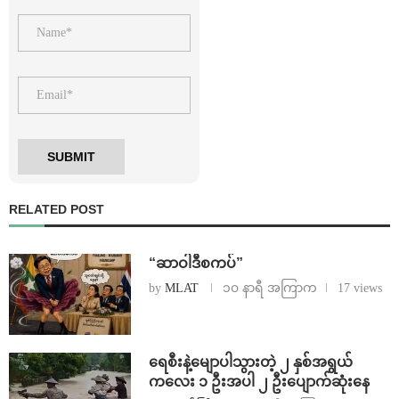
RELATED POST
“ဆာဝါဒီစကပ်”
by
MLAT
၁၀ နာရီ အကြာက
17 views
ရေစီးနဲ့မျောပါသွားတဲ့ ၂ နှစ်အရွယ်
ကလေး ၁ ဦးအပါ ၂ ဦးပျောက်ဆုံးနေ