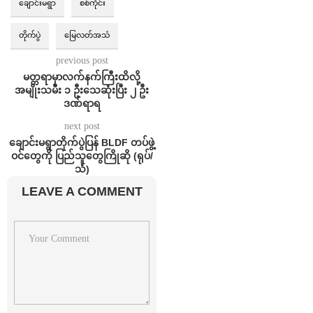
ချောင်းမရွာ
စစ်ကိုင်း
တိုက်ပွဲ
မြေလတ်အသံ
previous post
မတ္တရာမှာလက်နက်ကြီးထိလို့
အမျိုးသမီး ၁ ဦးသေဆုံးပြီး ၂ ဦး
ဒဏ်ရာရ
next post
ချောင်းမရွာတိုက်ပွဲပြန် BLDF တပ်ဖွဲ့
ဝင်တွေကို ပြည်သူတွေကြိုဆို (ရုပ်/
သံ)
LEAVE A COMMENT