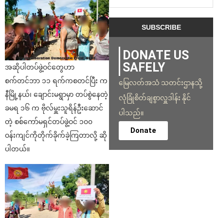
DONATE US
SAFELY
အဆိုပါတပ်ဖွဲ့ဝင်တွေဟာ
စက်တင်ဘာ ၁၁ ရက်ကစတင်ပြီး က
မြေလတ်အသံ သတင်းဌာနသို့
နီမြို့နယ်၊ ချောင်းမရွာမှာ တပ်စွဲနေတဲ့
လုံခြုံစိတ်ချစွာလှူဒါန်း နိုင်
ခမရ ၁၆ က ဗိုလ်မှူးသူရိန်ဦးဆောင်
ပါသည်။
တဲ့ စစ်ကော်မရှင်တပ်ဖွဲ့ဝင် ၁၀၀
Donate
ဝန်းကျင်ကိုတိုက်ခိုက်ခဲ့ကြတာလို့ ဆို
ပါတယ်။