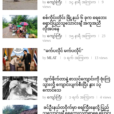
by
ကျော်ကြီး
၁၄ နာရီ အကြာက
9
views
စစ်ကိုင်းတိုင်း မြို့နယ် ၆ ခုက ရေဘေး
ရှောင်ပြည်သူသောင်းချီ အကူအညီ
လိုအပ်နေ
by
ကျော်ကြီး
၁၅ နာရီ အကြာက
23
views
⁨ ⁨“မက်ပလိုင် မက်ပလိုင်”
by
MLAT
၁ ရက် အကြာက
13 views
⁨⁩ ⁨ဂျက်ဖိုက်တာနဲ့ စာသင်ကျောင်းကို ဗုံးကြဲ
သွားလို့ ကျောင်းပျက်စီးပြီး နွား ၁၃
ကောင်သေ
by
ကျော်ကြီး
၁ ရက် အကြာက
4 views
⁩ ⁨ခင်ဦးနယ်တဝိုက်မှာ ရေကြီးနေလို့ ပြည်
သူသောင်းချီ ရေဘေးလွတ်ရာရွှေ့ပြောင်း