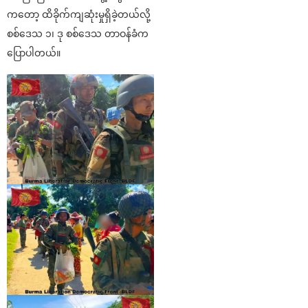
ကတော့ ထိခိုက်ကျဆုံးမှုရှိခဲ့တယ်လို့
စစ်ဒေသ ၁၊ ဒု စစ်ဒေသ တာဝန်ခံက
ပြောပါတယ်။