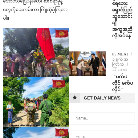
အောင်သပြေပန်းတွေ၊ စားစရာမုန့်
ရေဘေး
ရှောင်ပြည်
တွေကိုပေးကမ်းကာ ကြိုဆိုခဲ့ကြတာ
သူသောင်း
ပါ။
ချီ
အကူအညီ
လိုအပ်နေ
by
MLAT
၁ ရက် အ
ကြာက
13 views
⁨ ⁨“မက်ပ
လိုင် မက်ပ
လိုင်”
GET DAILY NEWS