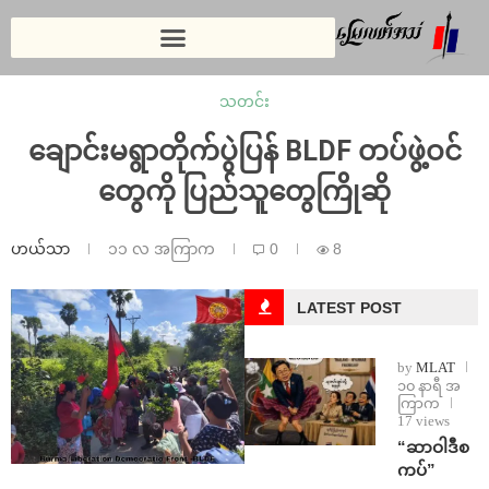
သတင်း
ချောင်းမရွာတိုက်ပွဲပြန် BLDF တပ်ဖွဲ့ဝင်
တွေကို ပြည်သူတွေကြိုဆို
ဟယ်သာ
၁၁ လ အကြာက
0
8
LATEST POST
by
MLAT
၁၀ နာရီ အ
ကြာက
17 views
“ဆာဝါဒီစ
ကပ်”