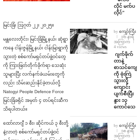
လိုင် မက်ပ
လိုင်”
မြင်းခြံ၊ ဩဂုတ် ၂၂၊ ၂၀၂၅။
by
ကျော်ကြီး
၁၆ နာရီ
မန္တလေးတိုင်း၊ မြင်းခြံမြို့နယ်၊ ဆုံရွာ
အကြာက
4 views
ကနေ ငါန်းဇွန်မြို့နယ်၊ ငါန်းမြာရွာကို
⁨⁩ ⁨ဂျက်ဖိုက်
သွားတဲ့ စစ်ကော်မရှင်တပ်ဖွဲ့ဝင်တွေ
တာနဲ့
ကို ကြားဖြတ်တိုက်ခိုက်ရာ သေဆုံး
စာသင်ကျောင
ကို ဗုံးကြဲ
သူများပြီး လက်နက်ခဲယမ်းတွေကို
သွားလို့
လည်း သိမ်းဆည်းနိုင်ခဲ့တယ်လို့
ကျောင်း
Natogyi People Defence Force
ပျက်စီးပြီး
နွား ၁၃
မြင်းခြံခရိုင် အမှတ် ၄ တပ်ရင်းဆီက
ကောင်သေ
သိရပါတယ်။
ထော်လာဂျီ ၁ စီး၊ ဆိုင်ကယ် ၃ စီးတို့
by
ကျော်ကြီး
၁၈ နာရီ
နဲ့လာတဲ့ စစ်ကော်မရှင်တပ်ဖွဲ့ဝင်
အကြာက