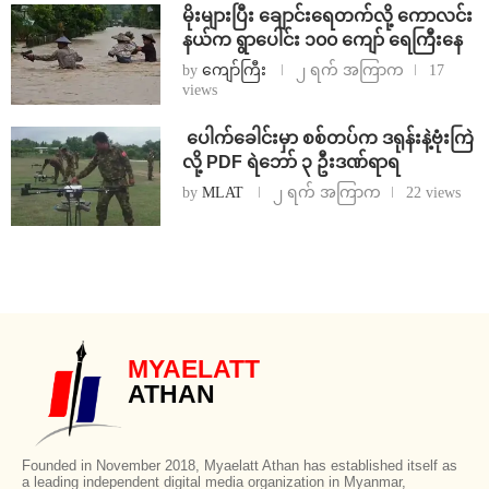
⁨မိုးများပြီး ချောင်းရေတက်လို့ ကောလင်း
နယ်က ရွာပေါင်း ၁၀၀ ကျော် ရေကြီးနေ
by
ကျော်ကြီး
၂ ရက် အကြာက
17
views
⁩ ⁨ပေါက်ခေါင်းမှာ စစ်တပ်က ဒရုန်းနဲ့ဗုံးကြဲ
လို့ PDF ရဲဘော် ၃ ဦးဒဏ်ရာရ
by
MLAT
၂ ရက် အကြာက
22 views
MYAELATT
ATHAN
Founded in November 2018, Myaelatt Athan has established itself as
a leading independent digital media organization in Myanmar,