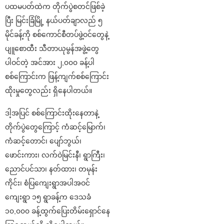
ပထမပတ်ထဲက တိုက်ပွဲစတင်ဖြစ်ခဲ့
ပြီး မြင်းခြံမြို့ နယ်ပတ်ချာလည် ၅
မိုင်ခန့်ကို စစ်ကောင်စီတပ်ဖွဲ့ဝင်တွေနဲ့
ပျူစောထီး သီတာယုမွန်အဖွဲ့တွေ
ပါဝင်တဲ့ အင်အား ၂,၀၀၀ ခန့်ပါ
စစ်ကြောင်းက ဖြန့်ကျက်စစ်ကြောင်း
ထိုးမှုတွေလည်း ရှိနေပါတယ်။
ဒါ့အပြင် စစ်ကြောင်းထိုးနေတာနဲ့
တိုက်ပွဲတွေကြောင့် ကံဆင့်မြောက်၊
ကံဆင့်တောင်၊ ပျော်ဘွယ်၊
ဖောင်းကား၊ လက်ဝဲမြင်းနီ၊ ရွာကြီး၊
ညောင်ပင်သာ၊ နတ်ထား၊ တမုန်း
ကိုင်း၊ စံပြကျေးရွာအပါအဝင်
ကျေးရွာ ၁၅ ရွာခန့်က ဒေသခံ
၁၀,၀၀၀ ခန့်ထွက်ပြေးတိမ်းရှောင်နေ