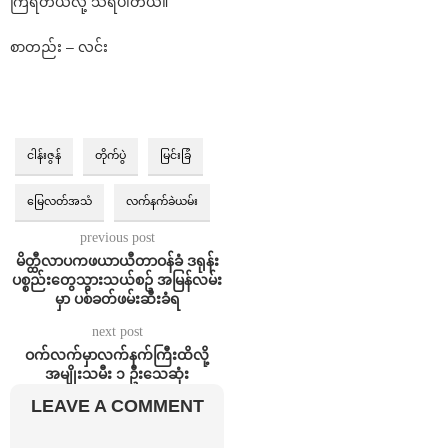
ကြရတယ်လို့ သိရပါတယ်။
စာတည်း – လင်း
ငါန်းဇွန်
တိုက်ပွဲ
မြင်းခြံ
မြေလတ်အသံ
လက်နက်ခဲယမ်း
previous post
မိတ္ထီလာပကဖယာယီတာဝန်ခံ ဒရုန်း
ပစ္စည်းတွေသွားသယ်စဥ် အမြန်လမ်း
မှာ ပစ်ခတ်ဖမ်းဆီးခံရ
next post
ဝက်လက်မှာလက်နက်ကြီးထိလို့
အမျိုးသမီး ၁ ဦးသေဆုံး
LEAVE A COMMENT