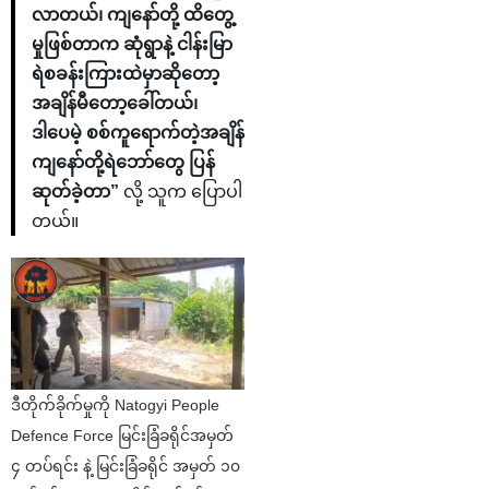
လာတယ်၊ ကျနော်တို့ ထိတွေ့
မှုဖြစ်တာက ဆုံရွာနဲ့ ငါန်းမြာ
ရဲစခန်းကြားထဲမှာဆိုတော့
အချိန်မီတော့ခေါ်တယ်၊
ဒါပေမဲ့ စစ်ကူရောက်တဲ့အချိန်
ကျနော်တို့ရဲဘော်တွေ ပြန်
ဆုတ်ခဲ့တာ”
လို့ သူက ပြောပါ
တယ်။
ဒီတိုက်ခိုက်မှုကို Natogyi People
Defence Force မြင်းခြံခရိုင်အမှတ်
၄ တပ်ရင်း နဲ့ မြင်းခြံခရိုင် အမှတ် ၁၀