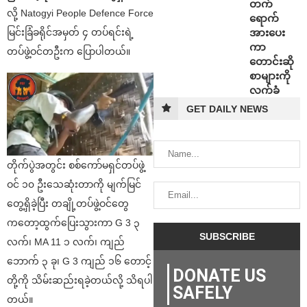
တက်
လို့ Natogyi People Defence Force
ရောက်
အားပေး
မြင်းခြံခရိုင်အမှတ် ၄ တပ်ရင်းရဲ့
ကာ
တပ်ဖွဲ့ဝင်တဦးက ပြောပါတယ်။
တောင်းဆို
စာများကို
လက်ခံ
GET DAILY NEWS
တိုက်ပွဲအတွင်း စစ်ကော်မရှင်တပ်ဖွဲ့
ဝင် ၁၀ ဦးသေဆုံးတာကို မျက်မြင်
တွေ့ရှိခဲ့ပြီး တချို့တပ်ဖွဲ့ဝင်တွေ
ကတော့ထွက်ပြေးသွားကာ G 3 ၃
လက်၊ MA 11 ၁ လက်၊ ကျည်
ဘောက် ၃ ခု၊ G 3 ကျည် ၁၆ တောင့်
DONATE US
တို့ကို သိမ်းဆည်းရခဲ့တယ်လို့ သိရပါ
SAFELY
တယ်။