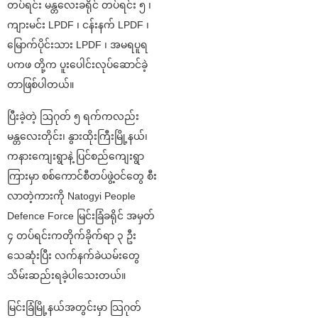
တပ်ရင်း မန္တလေးခရိုင် တပ်ရင်း ၅ ၊
ကျားမင်း LPDF ၊ ငန်းနက် LPDF ၊
မြောက်ပိုင်းသား LPDF ၊ အမရပူရ
ပကဖ တို့က ပူးပေါင်းလုပ်ဆောင်ခဲ့
တာဖြစ်ပါတယ်။
ပြီးခဲ့တဲ့ ဩဂုတ် ၅ ရက်ကလည်း
မန္တလေးတိုင်း၊ နွားထိုးကြီးမြို့နယ်၊
ကနားကျေးရွာနဲ့ ပြင်စည်ကျေးရွာ
ကြားမှာ စစ်ကောင်စီတပ်ဖွဲ့ဝင်တွေ စီး
လာတဲ့ကားကို Natogyi People
Defence Force မြင်းခြံခရိုင် အမှတ်
၄ တပ်ရင်းကတိုက်ခိုက်ရာ ၃ ဦး
သေဆုံးပြီး လက်နက်ခဲယမ်းတွေ
သိမ်းဆည်းရခဲ့ပါသေးတယ်။
မြင်းခြံမြို့နယ်အတွင်းမှာ သြဂုတ်