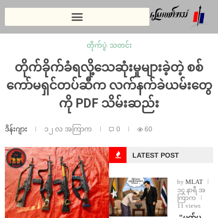
တိုက်ပွဲ
,
သတင်း
တိုက်ခိုက်ခံရလို့သေဆုံးမှုများခဲ့တဲ့ စစ်
ကော်မရှင်တပ်ဆီက လက်နက်ခဲယမ်းတွေ
ကို PDF သိမ်းဆည်း
ဒိန်းဂျား
၁၂ လ အကြာက
0
60
LATEST POST
by
MLAT
၁၄ နာရီ အ
ကြာက
11 views
⁨ ⁨“မက်ပ