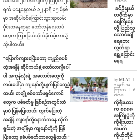
အင်အား ၂၀ ဝန်းကျင်ကို သြဂုတ် ၂၁
9 views
⁩ ⁨ခင်ဦးနယ်
ရက် မနေ့နေ့လယ် ၁၂ နာရီ ၁၅ မိနစ်
တဝိုက်မှာ
မှာ အဆိုပါစစ်ကြောင်းသွားရာလမ်း
ရေကြီးနေ
ပိုင်းတနေရာမှာ တော်လှန်ရေးတပ်
လို့ ပြည်သူ
သောင်းချီ
တွေက ကြားဖြတ်တိုက်ခိုက်ခဲ့တာလို့
ရေဘေး
ဆိုပါတယ်။
လွတ်ရာ
ရွှေ့ပြောင်း
“ပြောက်ကျားစပြီးတော့ ကျည်စပစ်
နေရ
တဲ့အချိန် ဆိုင်ကယ်နဲ့ ထော်လာဂျီပေါ်
ပါ အကုန်လုံးရဲ့ အလောင်းတွေကို
by
MLAT
လမ်းပေါ်မှာ ကျနော်တို့မျက်မြင်တွေ့ခဲ့
၁ ရက် အ
ကြာက
6
တယ်၊ တချို့စစ်ကော်မရှင်ကောင်
views
ကိုရီးယား
တွေက ပစ်ခတ်မှု ဖြစ်စဉ်အတွင်းထဲ
က ၈၈၈၈
မှာပဲ ပြန်ပြေးတယ်၊ ထွက်ပြေးတဲ့
အကြိုပွဲကို
အချိန် ကျနော်တို့နောက်ကနေ လိုက်
ကိုရီးယား
အမတ်
ရှင်းတဲ့ အချိန်မှာ ကျနော်တို့ကို ပြန်
ကိုယ်တိုင်
ပြီးတော့ ခုခံပစ်ခတ်တာတွေရှိတယ်၊”