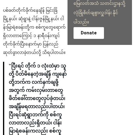
မြေလတ်အသံ သတင်းဌာနသို့
ပစ်ခတ်တိုက်ခိုက်နေချိန် မြင်းခြံ
လုံခြုံစိတ်ချစွာလှူဒါန်း နိုင်
မြို့နယ်၊ ဆုံရွာနဲ့ ငါန်းဇွန်မြို့နယ်၊ ငါ
ပါသည်။
န်းမြာရဲစခန်းတို့က စစ်ကူတွေရောက်
Donate
ရှိလာတာကြောင့် ၁ နာရီဝန်းကျင်
တိုက်ခိုက်ပြီးနောက်မှာ ပြန်လည်
ဆုတ်ခွာလာခဲ့တယ်လို့ သိရပါတယ်။
“ပြီးရင် တိုက် ၁ လုံးထဲမှာ သူ
တို့ ပိတ်မိနေတဲ့အချိန် ကျနော်
တို့ဘက်က လက်နက်ချဖို့
အတွက် ကမ်းလှမ်းတာတွေ
ဖိတ်ခေါ်တာတွေလုပ်ခဲ့တယ်၊
အချိန်မရတာလည်းပါတယ်၊
ပြီးရင်ဆုံရွာဘက်ကို စစ်ကူ
လာတာလည်းရှိတယ်၊ ငါန်း
မြာရဲစခန်းကလည်း စစ်ကူ