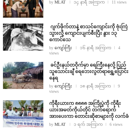
by
MLAT
၁၄ နာရီ အကြာက
11 views
⁨⁩ ⁨ဂျက်ဖိုက်တာနဲ့ စာသင်ကျောင်းကို ဗုံးကြဲ
သွားလို့ ကျောင်းပျက်စီးပြီး နွား ၁၃
ကောင်သေ
by
ကျော်ကြီး
၁၆ နာရီ အကြာက
4
views
⁩ ⁨ခင်ဦးနယ်တဝိုက်မှာ ရေကြီးနေလို့ ပြည်
သူသောင်းချီ ရေဘေးလွတ်ရာရွှေ့ပြောင်း
နေရ
by
ကျော်ကြီး
၁၈ နာရီ အကြာက
9
views
ကိုရီးယားက ၈၈၈၈ အကြိုပွဲကို ကိုရီး
ယားအမတ်ကိုယ်တိုင် တက်ရောက်
အားပေးကာ တောင်းဆိုစာများကို လက်ခံ
by
MLAT
၁ ရက် အကြာက
6 views