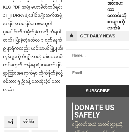
အားပေး
KLG PDF အဖွဲ့၊ မဟာမိတ်တပ်ရင်း
ကာ
တောင်းဆို
၁၊ ၂၊ DRPA နဲ့ ဒေါင်းမျိုးဆက်အဖွဲ့
စာများကို
အပြင် နယ်မြေခံပကဖတွေပါ
လက်ခံ
ပူးပေါင်းတိုက်ခိုက်ခဲ့တာလို့ သိရပါ
GET DAILY NEWS
တယ်။ ပြီးခဲ့တဲ့မတ်လ ၁ ရက်မနက်
၉ နာရီကလည်း ယင်းမာပင်မြို့နယ်၊
ကုန်းရွာကို မီးရှို့လာတဲ့ စစ်ကောင်စီ
တပ်တွေကို ကုန်းရွာနဲ့ စားတော်ပြင်
ရွာကြားအရောက်မှာ တိုက်ခိုက်ခဲ့လို့
စစ်သား ၅ ဦးခန့် သေဆုံးခဲ့ပါသေး
တယ်။
DONATE US
SAFELY
ကနီ
စစ်ကိုင်း
မြေလတ်အသံ သတင်းဌာနသို့