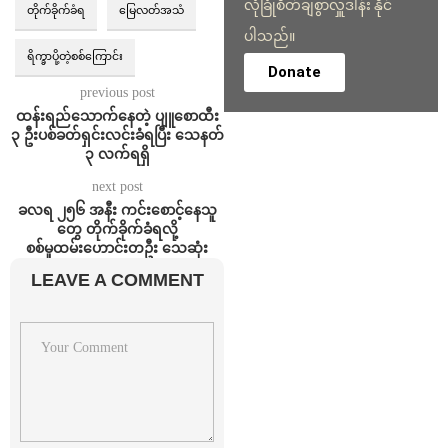
လုံခြုံစိတ်ချစွာလှူဒါန်း နိုင်
တိုက်ခိုက်ခံရ
မြေလတ်အသံ
ပါသည်။
ရိက္ခာပို့တဲ့စစ်ကြောင်း
Donate
previous post
ထန်းရည်သောက်နေတဲ့ ပျူစောထီး
၃ ဦးပစ်ခတ်ရှင်းလင်းခံရပြီး သေနတ်
၃ လက်ရရှိ
next post
ခလရ ၂၅၆ အနီး ကင်းစောင့်နေသူ
တွေ တိုက်ခိုက်ခံရလို့
စစ်မှုထမ်းဟောင်းတဦး သေဆုံး
LEAVE A COMMENT