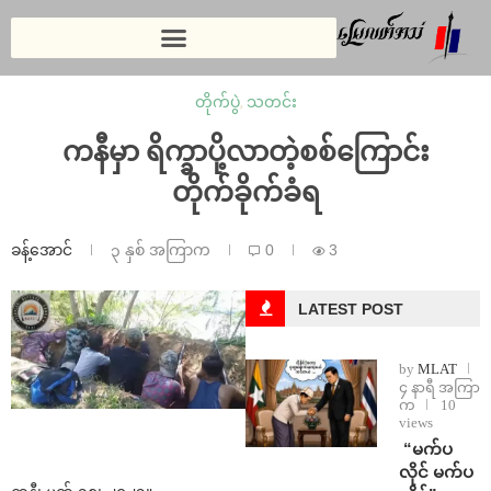
တိုက်ပွဲ
,
သတင်း
ကနီမှာ ရိက္ခာပို့လာတဲ့စစ်ကြောင်း
တိုက်ခိုက်ခံရ
ခန့်အောင်
၃ နှစ် အကြာက
0
3
LATEST POST
by
MLAT
၄ နာရီ အကြာ
က
10
views
⁨ ⁨“မက်ပ
လိုင် မက်ပ