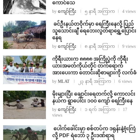
ကောင်သေ
by
ကျော်ကြီး
၅ နာရီ အကြာက
4 views
⁩ ⁨ခင်ဦးနယ်တဝိုက်မှာ ရေကြီးနေလို့ ပြည်
သူသောင်းချီ ရေဘေးလွတ်ရာရွှေ့ပြောင်း
နေရ
by
ကျော်ကြီး
၈ နာရီ အကြာက
9 views
ကိုရီးယားက ၈၈၈၈ အကြိုပွဲကို ကိုရီး
ယားအမတ်ကိုယ်တိုင် တက်ရောက်
အားပေးကာ တောင်းဆိုစာများကို လက်ခံ
by
MLAT
၂၃ နာရီ အကြာက
6 views
⁨မိုးများပြီး ချောင်းရေတက်လို့ ကောလင်း
နယ်က ရွာပေါင်း ၁၀၀ ကျော် ရေကြီးနေ
by
ကျော်ကြီး
၁ ရက် အကြာက
17
views
⁩ ⁨ပေါက်ခေါင်းမှာ စစ်တပ်က ဒရုန်းနဲ့ဗုံးကြဲ
လို့ PDF ရဲဘော် ၃ ဦးဒဏ်ရာရ