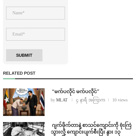
RELATED POST
⁨ ⁨“မက်ပလိုင် မက်ပလိုင်”
by
MLAT
၄ နာရီ အကြာက
10 views
⁨⁩ ⁨ဂျက်ဖိုက်တာနဲ့ စာသင်ကျောင်းကို ဗုံးကြဲ
သွားလို့ ကျောင်းပျက်စီးပြီး နွား ၁၃