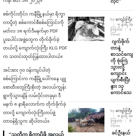
ကနီ၊ မတ် ၁၈၊ ၂၀၂၃။
လိုင်”
စစ်ကိုင်းတိုင်း၊ ကနီမြို့နယ်မှာ ရိက္ခာ
by
ကျော်ကြီး
လာပို့တဲ့ စစ်ကောင်စီစစ်ကြောင်းကို
၅ နာရီ အ
ကြာက
4
မတ်လ ၁၈ ရက်ဒီမနက်မှာ PDF
views
ပူးပေါင်းအဖွဲ့တွေက တိုက်ခိုက်ခဲ့
⁨⁩ ⁨ဂျက်ဖိုက်
တာနဲ့
တယ်လို့ ကျောက်လုံးကြီး KLG PDF
စာသင်ကျောင
က သတင်းထုတ်ပြန်ထားပါတယ်။
ကို ဗုံးကြဲ
သွားလို့
အင်အား ၇၀ ဝန်းကျင်ပါတဲ့
ကျောင်း
စစ်ကြောင်းက ကနီမြို့ပေါ်ကနေ ပျူ
ပျက်စီးပြီး
နွား ၁၃
စောထီးတွေကြီးစိုးတဲ့ အလယ်ကျွန်း
ကောင်သေ
ရွာကိုသွားချိန် လမ်းပိုင်းတခုမှာ ဒီ
မနက် ၈ နာရီလောက်က တိုက်ခိုက်ခဲ့
by
ကျော်ကြီး
တာလို့ ကျောက်လုံးကြီးတပ်ဖွဲ့
၈ နာရီ အ
ကြာက
9
တာဝန်ရှိသူက ဆိုပါတယ်။
views
⁩ ⁨ခင်ဦးနယ်
“သူတို့က ရိက္ခာပို့ဖို့ အလယ်