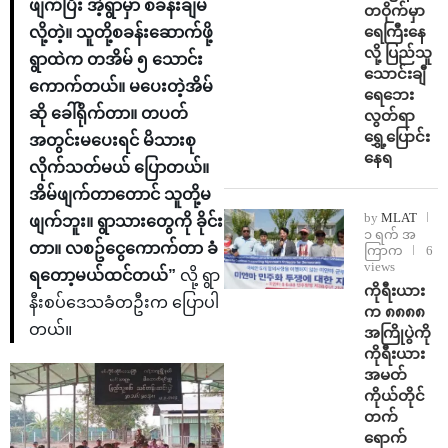
ဖျက်ပြီး အဲ့ရွာမှာ စခန်းချမ
တဝိုက်မှာ
ရေကြီးနေ
လို့တဲ့။ သူတို့စခန်းဆောက်ဖို့
လို့ ပြည်သူ
ရွာထဲက တအိမ် ၅ သောင်း
သောင်းချီ
ကောက်တယ်။ မပေးတဲ့အိမ်
ရေဘေး
ဆို ခေါ်ရိုက်တာ။ တပတ်
လွတ်ရာ
ရွှေ့ပြောင်း
အတွင်းမပေးရင် မိသားစု
နေရ
လိုက်သတ်မယ် ပြောတယ်။
အိမ်ဖျက်တာတောင် သူတို့မ
by
MLAT
ဖျက်ဘူး။ ရွာသားတွေကို ခိုင်း
၁ ရက် အ
တာ။ လစဥ်ငွေကောက်တာ ခံ
ကြာက
6
views
ရတော့မယ်ထင်တယ်”
လို့ ရွာ
ကိုရီးယား
နီးစပ်ဒေသခံတဦးက ပြောပါ
က ၈၈၈၈
တယ်။
အကြိုပွဲကို
ကိုရီးယား
အမတ်
ကိုယ်တိုင်
တက်
ရောက်