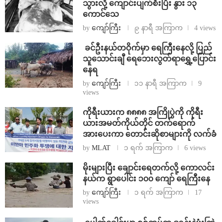
သွားလို့ ကျောင်းပျက်စီးပြီး နွား ၁၃
ကောင်သေ
by
ကျော်ကြီး
၉ နာရီ အကြာက
4 views
⁩ ⁨ခင်ဦးနယ်တဝိုက်မှာ ရေကြီးနေလို့ ပြည်
သူသောင်းချီ ရေဘေးလွတ်ရာရွှေ့ပြောင်း
နေရ
by
ကျော်ကြီး
၁၁ နာရီ အကြာက
9
views
ကိုရီးယားက ၈၈၈၈ အကြိုပွဲကို ကိုရီး
ယားအမတ်ကိုယ်တိုင် တက်ရောက်
အားပေးကာ တောင်းဆိုစာများကို လက်ခံ
by
MLAT
၁ ရက် အကြာက
6 views
⁨မိုးများပြီး ချောင်းရေတက်လို့ ကောလင်း
နယ်က ရွာပေါင်း ၁၀၀ ကျော် ရေကြီးနေ
by
ကျော်ကြီး
၁ ရက် အကြာက
17
views