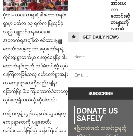
အားပေး
ကာ
ပုံစာ – ယင်းသာရွာနဲ့ ခါးတောက်ရင်း
တောင်းဆို
စာများကို
ရွာမှာ မတ်လ ၁၃ ရက်က ပြုလုပ်ခဲ့
လက်ခံ
သည့် ပျူသင်တန်းဆင်းပွဲ။
GET DAILY NEWS
အခုလက်ရှိအချိန်ထိ စစ်သားနဲ့ပျူ
စောထီးအဖွဲ့တွေဟာ မှော်တော်ရွာနဲ့
ကိုင်းရိုးရွာဘက်မှာ နေထိုင်နေပြီး ခါး
ထောက်ရင်းရွာကို ထပ်မံတပ်စွဲဖို့ လုပ်
နေကြတာဖြစ်သလို မှော်တော်ရွာအနီး
က ကျေးရွာတွေကိုလည်း ချိန်း
ခြောက်ပြီး မီးကြေးကောက်ခံတာတွေ
လုပ်လေ့ရှိတယ်လို့ ဆိုပါတယ်။
DONATE US
ကန့်ဘလူနဲ့ ကျွန်းလှနယ်တွေမှာရှိတဲ့
SAFELY
ကျေးရွာတွေကို ပျူစောထီး
မြေလတ်အသံ သတင်းဌာနသို့
ခေါင်းဆောင်ဖြစ်တဲ့ ဘုန်းကြီးဝါသဝ