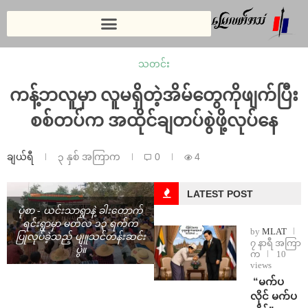
သတင်း
ကန့်ဘလူမှာ လူမရှိတဲ့အိမ်တွေကိုဖျက်ပြီး
စစ်တပ်က အထိုင်ချတပ်စွဲဖို့လုပ်နေ
ချယ်ရီ
၃ နှစ် အကြာက
0
4
LATEST POST
ပုံစာ - ယင်းသာရွာနဲ့ ခါးတောက်
ရင်းရွာမှာ မတ်လ ၁၃ ရက်က
by
MLAT
ပြုလုပ်ခဲ့သည့် ပျူသင်တန်းဆင်း
၇ နာရီ အကြာ
ပွဲ။
က
10
views
⁨ ⁨“မက်ပ
လိုင် မက်ပ