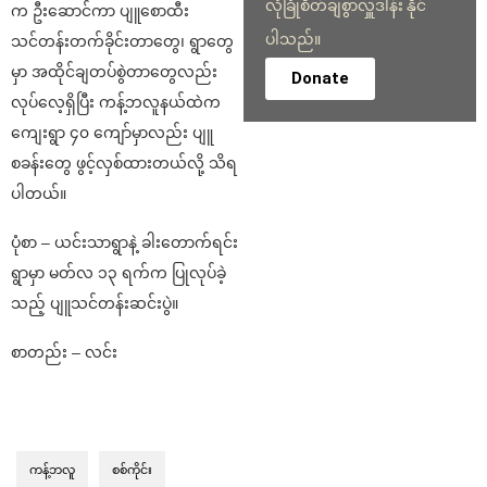
လုံခြုံစိတ်ချစွာလှူဒါန်း နိုင်
က ဦးဆောင်ကာ ပျူစောထီး
ပါသည်။
သင်တန်းတက်ခိုင်းတာတွေ၊ ရွာတွေ
မှာ အထိုင်ချတပ်စွဲတာတွေလည်း
Donate
လုပ်လေ့ရှိပြီး ကန့်ဘလူနယ်ထဲက
ကျေးရွာ ၄၀ ကျော်မှာလည်း ပျူ
စခန်းတွေ ဖွင့်လှစ်ထားတယ်လို့ သိရ
ပါတယ်။
ပုံစာ – ယင်းသာရွာနဲ့ ခါးတောက်ရင်း
ရွာမှာ မတ်လ ၁၃ ရက်က ပြုလုပ်ခဲ့
သည့် ပျူသင်တန်းဆင်းပွဲ။
စာတည်း – လင်း
ကန့်ဘလူ
စစ်ကိုင်း