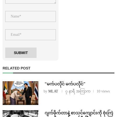
RELATED POST
⁨ ⁨“မက်ပလိုင် မက်ပလိုင်”
by
MLAT
၇ နာရီ အကြာက
10 views
⁨⁩ ⁨ဂျက်ဖိုက်တာနဲ့ စာသင်ကျောင်းကို ဗုံးကြဲ