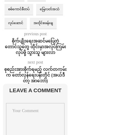
စစ်ကောင်စီတပ်
မြေလတ်အသံ
လုပ်ဆောင်
အထိုင်စခန်းချ
previous post
စိုက်ပျိုးရေးအဆင်မပြေတဲ့
တောင်သူတွေ ထိုင်းမှာအလုပ်ကြမ်း
လုပ်ဖို့ သွားသူ များလာ
next post
စုစည်းအားစိုက်ရမည့် လက်တကမ်း
က တော်လှန်ရေးပန်းတိုင် (အယ်ဒီ
တာ့ အာဘော်)
LEAVE A COMMENT