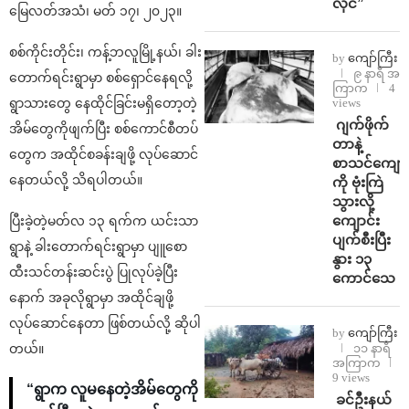
လိုင်”
မြေလတ်အသံ၊ မတ် ၁၇၊ ၂၀၂၃။
စစ်ကိုင်းတိုင်း၊ ကန့်ဘလူမြို့နယ်၊ ခါး
by
ကျော်ကြီး
၉ နာရီ အ
တောက်ရင်းရွာမှာ စစ်ရှောင်နေရလို့
ကြာက
4
views
ရွာသားတွေ နေထိုင်ခြင်းမရှိတော့တဲ့
⁨⁩ ⁨ဂျက်ဖိုက်
အိမ်တွေကိုဖျက်ပြီး စစ်ကောင်စီတပ်
တာနဲ့
တွေက အထိုင်စခန်းချဖို့ လုပ်ဆောင်
စာသင်ကျောင
နေတယ်လို့ သိရပါတယ်။
ကို ဗုံးကြဲ
သွားလို့
ကျောင်း
ပြီးခဲ့တဲ့မတ်လ ၁၃ ရက်က ယင်းသာ
ပျက်စီးပြီး
ရွာနဲ့ ခါးတောက်ရင်းရွာမှာ ပျူစော
နွား ၁၃
ထီးသင်တန်းဆင်းပွဲ ပြုလုပ်ခဲ့ပြီး
ကောင်သေ
နောက် အခုလိုရွာမှာ အထိုင်ချဖို့
လုပ်ဆောင်နေတာ ဖြစ်တယ်လို့ ဆိုပါ
by
ကျော်ကြီး
၁၁ နာရီ
တယ်။
အကြာက
9 views
“ရွာက လူမနေတဲ့အိမ်တွေကို
⁩ ⁨ခင်ဦးနယ်