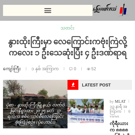
သတင်း
⁨⁨နွားထိုးကြီးမှာ လေကြောင်းကဗုံးကြဲလို့
ကလေး ၁ ဦးသေဆုံးပြီး ၄ ဦးဒဏ်ရာရ
ကျော်ကြီး
၁ နှစ် အကြာက
0
52
LATEST POST
by
MLAT
ပုံစာ - နွားထိုးကြီးမြို့နယ်၊ လက်ဝဲ
၁၃ နာရီ အ
မြင်းနီရွာအား ၂၀၂၅ မတ် ၂၃
ကြာက
6
views
ရက်က စစ်ကောင်စီလေကြောင်း
ဗုံးကြဲခဲ့စဉ်။ (ပုံဟောင်း)
ကိုရီးယား
က ၈၈၈၈