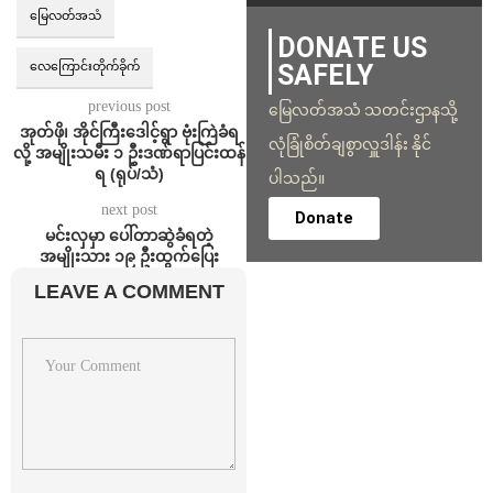
မြေလတ်အသံ
DONATE US
SAFELY
လေကြောင်းတိုက်ခိုက်
previous post
မြေလတ်အသံ သတင်းဌာနသို့
⁨အုတ်ဖို၊ အိုင်ကြီးဒေါင့်ရွာ ဗုံးကြဲခံရ
လုံခြုံစိတ်ချစွာလှူဒါန်း နိုင်
လို့ အမျိုးသမီး ၁ ဦးဒဏ်ရာပြင်းထန်
ရ (ရုပ်/သံ)
ပါသည်။
next post
Donate
မင်းလှမှာ ပေါ်တာဆွဲခံရတဲ့
အမျိုးသား ၁၉ ဦးထွက်ပြေး
LEAVE A COMMENT