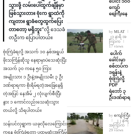
ပေါင်း ၁၀၀
သွားဖို့ လမ်းပေါ်ထွက်ချိန်မှာ
ကျော်
ဖြစ်သွားတာ။ ဗုံးက ရွာထဲကို
ရေကြီးနေ
ကျတာ။ ရွာခံတွေထွက်ပြေး
တာတော့ မရှိဘူး”
လို့ ဒေသခံ
by
MLAT
၂၁ နာရီ အ
တဦးက ပြောပါတယ်။
ကြာက
17 views
ဗုံးကြဲခံရလို့ အသက် ၁၀ နှစ်အရွယ်
⁩ ⁨ပေါက်
ခေါင်းမှာ
ဖိုးသင်္ကြန်ဆိုသူ နေရာမှာပဲသေဆုံးပြီး
စစ်တပ်က
အသက် ၃၀ ကနေ ၅၀ ကြား
ဒရုန်းနဲ့
အမျိုးသား ၁ ဦးနဲ့အမျိုးသမီး ၃ ဦး
ဗုံးကြဲလို့
PDF
ဒဏ်ရာရကာ စိုးရိမ်ရတဲ့အခြေနေရှိ
ရဲဘော် ၃
တဲ့အပြင် နေအိမ် ၂ လုံးပျက်စီးပြီး
ဦးဒဏ်ရာရ
နွား ၁ ကောင်လည်းသေဆုံးသွား
တယ်လို့ သိရပါတယ်။
by
ကျော်ကြီး
၂၂ နာရီ
သန်းပင်လှရွာက ယခုလိုလေကြောင်း
အကြာက
29 views
ကနေ ဗုံးကြဲခဲရတာ ပထမဆုံးအကြိမ်