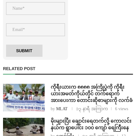
RELATED POST
ကိုရီးယားက ၈၈၈၈ အကြိုပွဲကို ကိုရီး
ယားအမတ်ကိုယ်တိုင် တက်ရောက်
အားပေးကာ တောင်းဆိုစာများကို လက်ခံ
by
MLAT
၁၃ နာရီ အကြာက
6 views
⁨မိုးများပြီး ချောင်းရေတက်လို့ ကောလင်း
နယ်က ရွာပေါင်း ၁၀၀ ကျော် ရေကြီးနေ