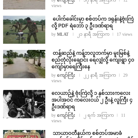
by
ကျော်ကြီး
၁၇ နာရီ အကြာက
12
views
⁩ ⁨ပေါက်ခေါင်းမှာ စစ်တပ်က ဒရုန်းနဲ့ဗုံးကြဲ
လို့ PDF ရဲဘော် ၃ ဦးဒဏ်ရာရ
by
MLAT
၂၁ နာရီ အကြာက
17 views
⁩ ⁨တန့်ဆည်နဲ့ ကန့်ဘလူဘက်မှာ မူးမြစ်နဲ့
စည်တုံလုံးချောင်း ရေလျှံလို့ ကျေးရွာ ၄၀
ကျော်မှာရေကြီးနေ
by
ကျော်ကြီး
၂၂ နာရီ အကြာက
29
views
⁨လေယာဉ်နဲ့ ဗုံးကြဲလို့ ၁ နှစ်သားကလေး
အပါအဝင် ကလေးငယ် ၂ ဦးနဲ့ လူကြီး ၄
ဦးဒဏ်ရာရ
by
ကျော်ကြီး
၂ ရက် အကြာက
11
views
⁩ ⁨သာယာဝတီနယ်က စစ်တပ်အမာခံ