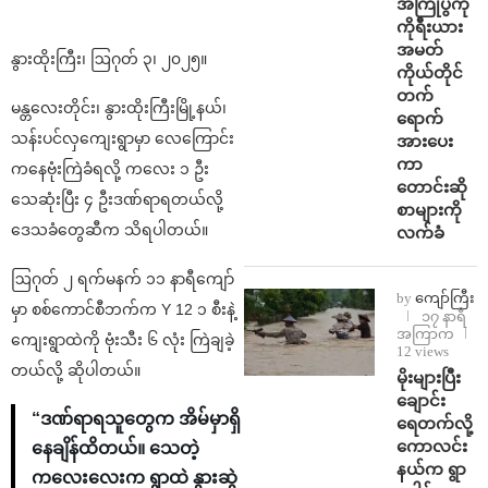
အကြိုပွဲကို
ကိုရီးယား
အမတ်
နွားထိုးကြီး၊ ဩဂုတ် ၃၊ ၂၀၂၅။
ကိုယ်တိုင်
တက်
မန္တလေးတိုင်း၊ နွားထိုးကြီးမြို့နယ်၊
ရောက်
သန်းပင်လှကျေးရွာမှာ လေကြောင်း
အားပေး
ကာ
ကနေဗုံးကြဲခံရလို့ ကလေး ၁ ဦး
တောင်းဆို
သေဆုံးပြီး ၄ ဦးဒဏ်ရာရတယ်လို့
စာများကို
ဒေသခံတွေဆီက သိရပါတယ်။
လက်ခံ
ဩဂုတ် ၂ ရက်မနက် ၁၁ နာရီကျော်
by
ကျော်ကြီး
မှာ စစ်ကောင်စီဘက်က Y 12 ၁ စီးနဲ့
၁၇ နာရီ
အကြာက
ကျေးရွာထဲကို ဗုံးသီး ၆ လုံး ကြဲချခဲ့
12 views
တယ်လို့ ဆိုပါတယ်။
⁨မိုးများပြီး
ချောင်း
“ဒဏ်ရာရသူတွေက အိမ်မှာရှိ
ရေတက်လို့
ကောလင်း
နေချိန်ထိတယ်။ သေတဲ့
နယ်က ရွာ
ကလေးလေးက ရွာထဲ နွားဆွဲ