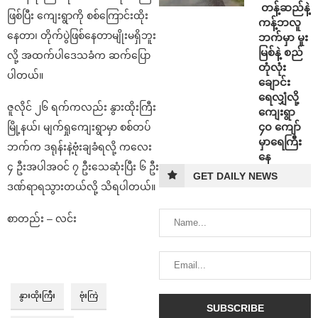
⁩ ⁨တန့်ဆည်နဲ့
ဖြစ်ပြီး ကျေးရွာကို စစ်ကြောင်းထိုး
ကန့်ဘလူ
နေတာ၊ တိုက်ပွဲဖြစ်နေတာမျိုးမရှိဘူး
ဘက်မှာ မူး
မြစ်နဲ့ စည်
လို့ အထက်ပါဒေသခံက ဆက်ပြော
တုံလုံး
ပါတယ်။
ချောင်း
ရေလျှံလို့
ဇူလိုင် ၂၆ ရက်ကလည်း နွားထိုးကြီး
ကျေးရွာ
၄၀ ကျော်
မြို့နယ်၊ မျက်ရှုကျေးရွာမှာ စစ်တပ်
မှာရေကြီး
ဘက်က ဒရုန်းနဲ့ဗုံးချခံရလို့ ကလေး
နေ
၄ ဦးအပါအဝင် ၇ ဦးသေဆုံးပြီး ၆ ဦး
GET DAILY NEWS
ဒဏ်ရာရသွားတယ်လို့ သိရပါတယ်။
စာတည်း – လင်း
နွားထိုးကြီး
ဗုံးကြဲ