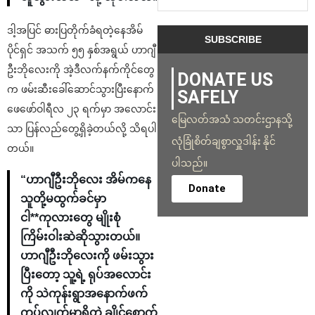
ဒါ့အပြင် ဓားပြတိုက်ခံရတဲ့နေအိမ်
ပိုင်ရှင် အသက် ၅၅ နှစ်အရွယ် ဟာဂျီ
ဦးဘိုလေးကို အဲ့ဒီလက်နက်ကိုင်တွေ
DONATE US
က ဖမ်းဆီးခေါ်ဆောင်သွားပြီးနောက်
SAFELY
ဖေဖော်ဝါရီလ ၂၃ ရက်မှာ အလောင်း
မြေလတ်အသံ သတင်းဌာနသို့
သာ ပြန်လည်တွေ့ရှိခဲ့တယ်လို့ သိရပါ
လုံခြုံစိတ်ချစွာလှူဒါန်း နိုင်
တယ်။
ပါသည်။
“ဟာဂျီဦးဘိုလေး အိမ်ကနေ
Donate
သူတို့မထွက်ခင်မှာ
ငါ**ကုလားတွေ မျိုးစုံ
ကြိမ်းဝါးဆဲဆိုသွားတယ်။
ဟာဂျီဦးဘိုလေးကို ဖမ်းသွား
ပြီးတော့ သူ့ရဲ့ ရုပ်အလောင်း
ကို သဲကုန်းရွာအနောက်ဖက်
ကပ်လျက်မှာရှိတဲ့ ချိုင်စောက်