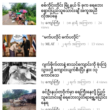
စစ်ကိုင်းတိုင်း မြို့နယ် ၆ ခုက ရေဘေး
ရှောင်ပြည်သူသောင်းချီ အကူအညီ
လိုအပ်နေ
by
ကျော်ကြီး
၁၈ နာရီ အကြာက
24
views
⁨ ⁨“မက်ပလိုင် မက်ပလိုင်”
by
MLAT
၂ ရက် အကြာက
13 views
⁨⁩ ⁨ဂျက်ဖိုက်တာနဲ့ စာသင်ကျောင်းကို ဗုံးကြဲ
သွားလို့ ကျောင်းပျက်စီးပြီး နွား ၁၃
ကောင်သေ
by
ကျော်ကြီး
၂ ရက် အကြာက
4 views
⁩ ⁨ခင်ဦးနယ်တဝိုက်မှာ ရေကြီးနေလို့ ပြည်
သူသောင်းချီ ရေဘေးလွတ်ရာရွှေ့ပြောင်း
နေရ
by
ကျော်ကြီး
၂ ရက် အကြာက
11