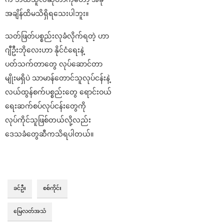
အချိန်ထိမသိရှိရသေးပါဘူး။
သတ်ဖြတ်ပစ္စည်းလုခံလိုက်ရတဲ့ ဟာ
ဂျီဦးဘိုလေးဟာ နိုင်ငံရေးနဲ့
ပတ်သက်တာတွေ လုပ်ဆောင်တာ
မျိုးမရှိပဲ သာမာန်တောင်သူလုပ်ငန်းနဲ့
လယ်ထွန်စက်ပစ္စည်းတွေ ရောင်းဝယ်
ရေးဆက်စပ်လုပ်ငန်းတွေကို
လုပ်ကိုင်သူဖြစ်တယ်လို့လည်း
ဒေသခံတွေဆီကသိရပါတယ်။
ခင်ဦး
စစ်ကိုင်း
မြေလတ်အသံ