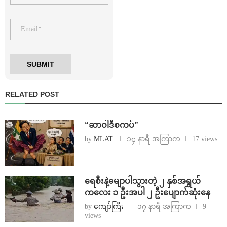
RELATED POST
“ဆာဝါဒီစကပ်”
by
MLAT
၁၄ နာရီ အကြာက
17 views
ရေစီးနဲ့မျောပါသွားတဲ့ ၂ နှစ်အရွယ်
ကလေး ၁ ဦးအပါ ၂ ဦးပျောက်ဆုံးနေ
by
ကျော်ကြီး
၁၇ နာရီ အကြာက
9
views