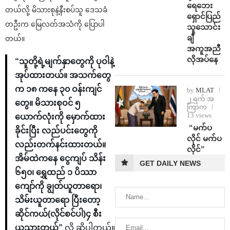
ရေဘေး
တယ်လို့ မိသားစုနဲ့နီးစပ်သူ ဒေသခံ
ရှောင်ပြည်
တဦးက မြေလတ်အသံကို ပြောပါ
သူသောင်း
ချီ
တယ်။
အကူအညီ
လိုအပ်နေ
“သူတို့ရဲ့မျက်နှာတွေကို ပုဝါနဲ့
အုပ်ထားတယ်။ အသက်တွေ
က ၁၈ ကနေ ၃၀ ဝန်းကျင်
by
MLAT
၂ ရက် အ
တွေ။ မိသားစုဝင် ၅
ကြာက
13 views
ယောက်လုံးကို မှောက်ထား
⁨ ⁨“မက်ပ
ခိုင်းပြီး လည်ပင်းတွေကို
လိုင် မက်ပ
လည်းတက်နင်းထားတယ်။
လိုင်”
အိမ်ထဲကနေ ငွေကျပ် သိန်း
GET DAILY NEWS
၆၅၀၊ ရွှေထည် ၁ ပိဿာ
ကျော်ကို ချွတ်ယူတာရော၊
သိမ်းယူတာရော ပြီးတော့
ဆိုင်ကယ်(လိုင်စင်ပါ)၄ စီး
ယူသွားတယ်”
လို့ ဆိုပါတယ်။