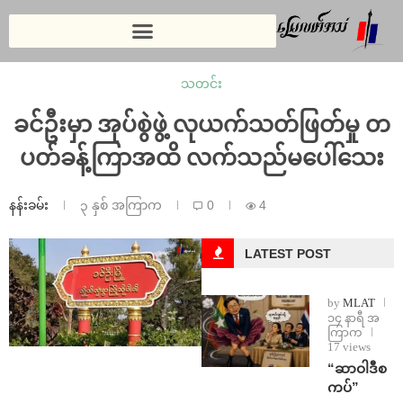
သတင်း
ခင်ဦးမှာ အုပ်စွဲဖွဲ့ လုယက်သတ်ဖြတ်မှု တ
ပတ်ခန့်ကြာအထိ လက်သည်မပေါ်သေး
နန်းခမ်း
၃ နှစ် အကြာက
0
4
LATEST POST
by
MLAT
၁၄ နာရီ အ
ကြာက
17 views
“ဆာဝါဒီစ
ကပ်”