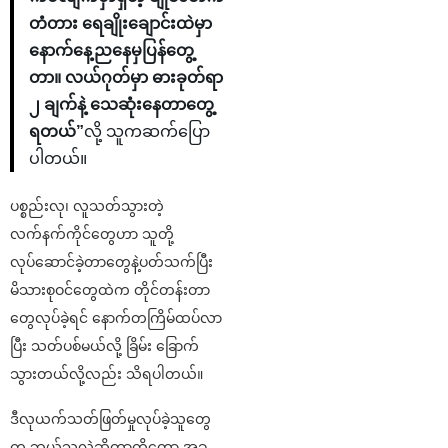
တံတား ရေချိုးချောင်းထဲမှာ
နောက်နေ့ညနေမှပြန်တွေ့
တာ။ လယ်ဂုတ်မှာ ဓားခုတ်ရာ
၂ ချက်နဲ့ သေဆုံးနေတာတွေ့
ရတယ်”
လို့ သူကဆက်ပြော
ပါတယ်။
ပစ္စည်းလု၊ လူသတ်သွားတဲ့
လက်နက်ကိုင်တွေဟာ သူတို့
လုပ်ဆောင်ခဲ့တာတွေနဲ့ပတ်သက်ပြီး
မိသားစုဝင်တွေထဲက တိုင်တန်းတာ
တွေလုပ်ခဲ့ရင် နောက်တကြိမ်ထပ်လာ
ပြီး သတ်ပစ်မယ်လို့ ခြိမ်း ခြောက်
သွားတယ်လို့လည်း သိရပါတယ်။
ဒီလုယက်သတ်ဖြတ်မှုလုပ်ခဲ့သူတွေ
က ဘယ်သူလဲဆိုတာကိုတော့ အခု