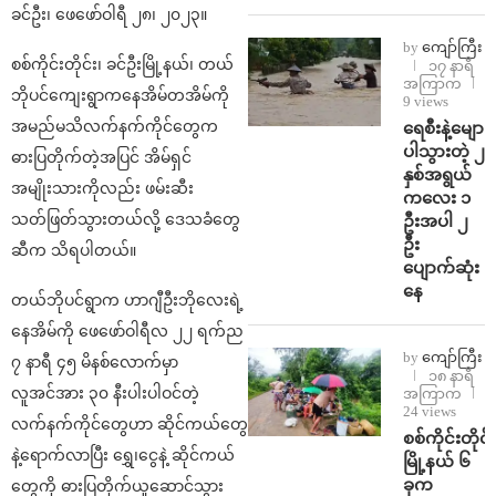
ခင်ဦး၊ ဖေဖော်ဝါရီ ၂၈၊ ၂၀၂၃။
by
ကျော်ကြီး
စစ်ကိုင်းတိုင်း၊ ခင်ဦးမြို့နယ်၊ တယ်
၁၇ နာရီ
အကြာက
ဘိုပင်ကျေးရွာကနေအိမ်တအိမ်ကို
9 views
အမည်မသိလက်နက်ကိုင်တွေက
ရေစီးနဲ့မျော
ပါသွားတဲ့ ၂
ဓားပြတိုက်တဲ့အပြင် အိမ်ရှင်
နှစ်အရွယ်
အမျိုးသားကိုလည်း ဖမ်းဆီး
ကလေး ၁
သတ်ဖြတ်သွားတယ်လို့ ဒေသခံတွေ
ဦးအပါ ၂
ဦး
ဆီက သိရပါတယ်။
ပျောက်ဆုံး
နေ
တယ်ဘိုပင်ရွာက ဟာဂျီဦးဘိုလေးရဲ့
နေအိမ်ကို ဖေဖော်ဝါရီလ ၂၂ ရက်ည
by
ကျော်ကြီး
၇ နာရီ ၄၅ မိနစ်လောက်မှာ
၁၈ နာရီ
လူအင်အား ၃၀ နီးပါးပါဝင်တဲ့
အကြာက
24 views
လက်နက်ကိုင်တွေဟာ ဆိုင်ကယ်တွေ
စစ်ကိုင်းတိုင်း
နဲ့ရောက်လာပြီး ရွှေ၊ငွေနဲ့ ဆိုင်ကယ်
မြို့နယ် ၆
ခုက
တွေကို ဓားပြတိုက်ယူဆောင်သွား