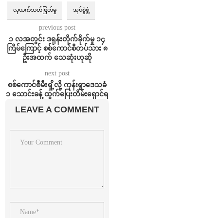
လုယက်သတ်ဖြတ်မှု
အုပ်စွဲဖွဲ့
previous post
၁ လအတွင်း ဒရုန်းတိုက်ခိုက်မှု ၁၄
ကြိမ်ကြောင့် စစ်ကောင်စီတပ်သား ၈
ဦးအထက် သေဆုံးဟုဆို
next post
စစ်ကောင်စီမီးရှို့လို့ ကုန်းရွာဒေသခံ
၁ သောင်းခန့် ထွက်ပြေးတိမ်းရှောင်ရ
LEAVE A COMMENT