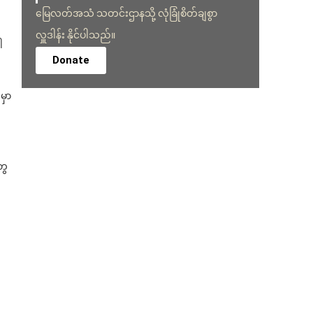
မြေလတ်အသံ သတင်းဌာနသို့ လုံခြုံစိတ်ချစွာ
လှူဒါန်း နိုင်ပါသည်။
ါ
Donate
မှာ
ွေ