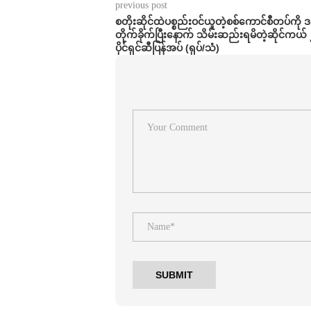
previous post
စတိုးဆိုင်ထဲပစ္စည်းဝင်ယူတဲ့စစ်ကောင်စီတပ်ကို ဒရု
တိုက်ခိုက်ပြီးနောက် သိမ်းဆည်းရမိတဲ့ဆိုင်ကယ် ၂
ပိုင်ရှင်ဆီပြန်အပ် (ရုပ်/သံ)