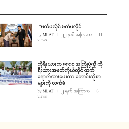
⁨ ⁨“မက်ပလိုင် မက်ပလိုင်”
by
MLAT
၂၂ နာရီ အကြာက
11
views
ကိုရီးယားက ၈၈၈၈ အကြိုပွဲကို ကို
ရီးယားအမတ်ကိုယ်တိုင် တက်
ရောက်အားပေးကာ တောင်းဆိုစာ
များကို လက်ခံ
by
MLAT
၂ ရက် အကြာက
6
views