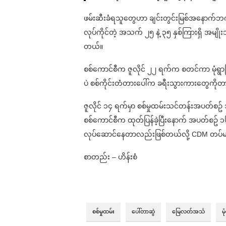
ဖမ်းဆီးခံရသူတွေဟာ ချင်းတွင်းမြစ်အနောက်ဘက်
လုပ်ကိုင်တဲ့ အသက် ၂၅ နဲ့ ၃၅ နှစ်ကြားရှိ အမျိုး
တယ်။
စစ်ကောင်စီက ဇူလိုင် ၂၂ ရက်က စတင်ကာ မုံရွာ
ပဲ စစ်ကိုင်းတံတားပေါ်က ခရီးသွားကားတွေကိုတာ
ဇူလိုင် ၁၄ ရက်မှာ စစ်မှုထမ်းသင်တန်းအပတ်စဥ် ၁၅
စစ်ကောင်စီက ထုတ်ပြန်ခဲ့ပြီးနောက် အပတ်စဥ် ၁၆
လုပ်ဆောင်နေတာလည်းဖြစ်တယ်လို့ CDM တပ
စာတည်း – ဟိန်းစံ
စစ်မှုထမ်း
ပေါ်တာဆွဲ
မြေလတ်အသံ
မု