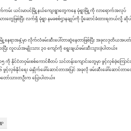
ကမ်း ယင်းမာပင်မြို့နယ်ကျေးရွာတွေကနေ မုံရွာမြို့ကို လာရောက်အလုပ်
သားတွေဖြစ်ပြီး လက်ရှိ မုံရွာ နမခစစ်ဌာနချုပ်ကို ပို့ဆောင်ခံထားရတယ်လို့ ဆိုပ
မြို့နေရာအနှံ့မှာ လိုက်လံဖမ်းဆီးပေါ်တာဆွဲနေတာဖြစ်ပြီး အခုလဒုတိယအပတ်
းပြီး လူငယ်အမျိုးသား ၃၀ ကျော်ကို ရွေးချယ်ဖမ်းဆီးသွားခဲ့ပါတယ်။
 ကို နိုင်ငံတဝှမ်းစစ်ကောင်စီတပ် သင်တန်းကျောင်းတွေမှာ ဖွင့်လှစ်ခဲ့ကြောင်း
 ဖွင့်လှစ်နိုင်ရေး မဲနှိုက်ခေါ်ဆောင်တာအပြင် အခုလို ဖမ်းဆီးခေါ်ဆောင်တာတ
်မတော်သားတဦးက ပြောပါတယ်။
ံရွာ