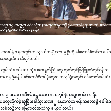
အပတ်စဥ် ၁၅ အတွက် စစ်သင်တန်းကျောင်းများသို့ ပို့ဆောင်ခံရသူများကို စစ်ကော
မိသားစုများက ကြိုဆိုနေစဥ်။
ုလ်အနီး အလုပ်ရုံ ၁ ခုအတွင်းက လူငယ်အမျိုးသား ၉ ဦးကို စစ်ကောင်စီတပ်က ပေါ်
နီးစပ်သူတွေဆီက သိရပါတယ်။
ကွမ်းသီး၊ နှပ်ဆေး၊ ထုံး၊ ဆေးရွက်ကြီးတွေ ထုတ်လုပ်ဖြန့်ဖြူးတဲ့လုပ်ငန်းက
အား ၁၅ ဦးခန့်ပါ စစ်ကောင်စီတပ်ဖွဲ့တွေက အလုပ်ရုံအတွင်း ဝင်ရောက်ဖမ်းဆီး
ိတာ ၉ ယောက်ကိုဖမ်းသွားတယ်။ အလုပ်ရုံအတွင်းဝင်လာပြီး
တွေလိုက်ခဲ့ဆိုပြီးခေါ်သွားတာ။ ၂ ယောက်က မိန်းကလေးမို့ ခေါ်မသ
ပ်သူဒေသခံတဦးက မြေလတ်အသံကို ပြောပါတယ်။