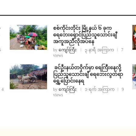
်
စစ်ကိုင်းတိုင်း မြို့နယ် ၆ ခုက
း
ရေဘေးရှောင်ပြည်သူသောင်းချီ
အကူအညီလိုအပ်နေ
5
by
ကျော်ကြီး
၃ နာရီ အကြာက
7
views
⁩ ⁨ခင်ဦးနယ်တဝိုက်မှာ ရေကြီးနေလို့
ပြည်သူသောင်းချီ ရေဘေးလွတ်ရာ
ရွှေ့ပြောင်းနေရ
4
by
ကျော်ကြီး
၁ ရက် အကြာက
9
views