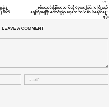
next 
န်းနဲ့
စစ်တောင်းမြစ်ရေတက်လို့ ပဲခူးရှေ့ခြမ်းက မြို့နယ် 
 စီးကို
ရေကြီးနေပြီး တောင်ငူမှာ ရေဘေးကယ်ဆယ်ရေးစခန်း ၉
ဖွင်
LEAVE A COMMENT