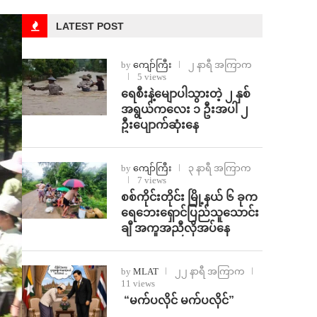
LATEST POST
by
ကျော်ကြီး
၂ နာရီ အကြာက
5 views
ရေစီးနဲ့မျောပါသွားတဲ့ ၂ နှစ်
အရွယ်ကလေး ၁ ဦးအပါ ၂
ဦးပျောက်ဆုံးနေ
by
ကျော်ကြီး
၃ နာရီ အကြာက
7 views
စစ်ကိုင်းတိုင်း မြို့နယ် ၆ ခုက
ရေဘေးရှောင်ပြည်သူသောင်း
ချီ အကူအညီလိုအပ်နေ
by
MLAT
၂၂ နာရီ အကြာက
11 views
⁨ ⁨“မက်ပလိုင် မက်ပလိုင်”