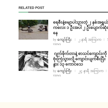
RELATED POST
ရေစီးနဲ့မျောပါသွားတဲ့ ၂ နှစ်အရွယ
ကလေး ၁ ဦးအပါ ၂ ဦးပျောက်ဆုံ
နေ
by
ကျော်ကြီး
၂ နာရီ အကြာက
views
⁨⁩ ⁨ဂျက်ဖိုက်တာနဲ့ စာသင်ကျောင်းကို
ဗုံးကြဲသွားလို့ ကျောင်းပျက်စီးပြီး
နွား ၁၃ ကောင်သေ
by
ကျော်ကြီး
၂၄ နာရီ အကြာက
views