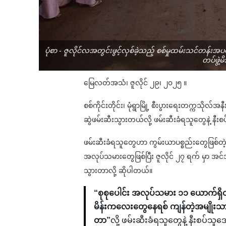
ပုံစာ - ဇူလိုင်လအတွင်းဖွင့်လှစ်ခဲ့သည့် စစ်မှုထမ်းသင်တန်း
တပ်ဖွဲ့
မြေလတ်အသံ၊ ဇူလိုင် ၂၉၊ ၂၀၂၅ ။
စစ်ကိုင်းတိုင်း၊ မုံရွာမြို့ စီးပွားရေးတက္ကသိ
ဆွဲဖမ်းဆီးသွားတယ်လို့ ဖမ်းဆီးခံရသူတွေနဲ့ 
ဖမ်းဆီးခံရသူတွေဟာ ကွမ်းယာပစ္စည်းတွေဖြစ်တဲ့ 
အလုပ်သမားတွေဖြစ်ပြီး ဇူလိုင် ၂၇ ရက် မှာ အင်
သွားတာလို့ ဆိုပါတယ်။
“စုစုပေါင်း အလုပ်သမား ၁၁ ယောက်ရှ
မိန်းကလေးတွေနေရစ် ကျန်တဲ့အမျိုးသား
တာ”
လို့ ဖမ်းဆီးခံရသူတွေနဲ့ နီးစ