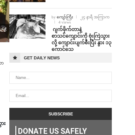
by
ကျော်ကြီး
၂၄ နာရီ အကြာက
4 views
⁨⁩ ⁨ဂျက်ဖိုက်တာနဲ့
င်စီ
စာသင်ကျောင်းကို ဗုံးကြဲသွား
လို့ ကျောင်းပျက်စီးပြီး နွား ၁၃
ကောင်သေ
GET DAILY NEWS
တာ
ွား
DONATE US SAFELY