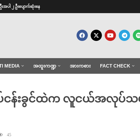
ဦးအပါ ၂ ဦးပျောက်ဆုံးနေ
TI MEDIA
အထူးကဏ္ဍ
အားကစား
FACT CHECK
လုပ်ငန်းခွင်ထဲက လူငယ်အလုပ်သမ
45