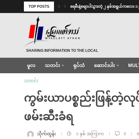
TOP POSTS
ရေစီးနဲ့မျောပါသွားတဲ့ ၂ နှစ်အရွယ်ကလေး ၁ 
MYAELATT ATHAN
SHARING INFORMATION TO THE LOCAL
မူလ
သတင်း
ရုပ်သံ
ဆောင်းပါး
MUL
သတင်း
ကွမ်းယာပစ္စည်းဖြန့်တဲ့
ဖမ်းဆီးခံရ
သိုက်ထွန်း
၁ နှစ် အကြာက
0