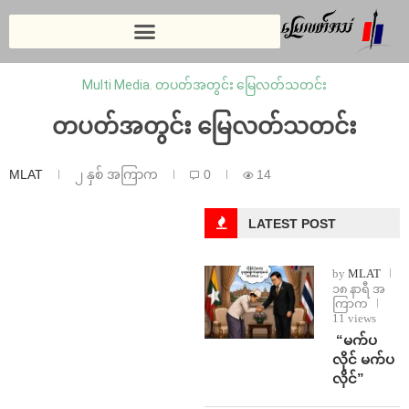
Multi Media
,
တပတ်အတွင်း မြေလတ်သတင်း
တပတ်အတွင်း မြေလတ်သတင်း
MLAT
၂ နှစ် အကြာက
0
14
LATEST POST
by
MLAT
၁၈ နာရီ အ
ကြာက
11 views
⁨ ⁨“မက်ပ
လိုင် မက်ပ
လိုင်”