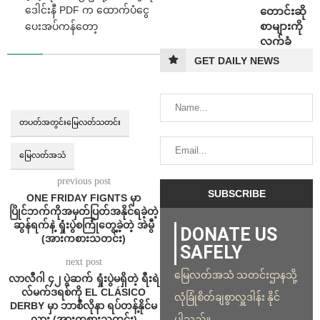
ဒေါင်းနီ PDF က ထောက်ပံငွေ
တောင်းဆို
စာများကို
ပေးအပ်ကန်တော့
လက်ခံ
GET DAILY NEWS
တပတ်အတွင်းမြေလတ်သတင်း
မြေလတ်အသံ
previous post
ONE FRIDAY FIGNTS မှာ
ပြိုင်ဘက်ကိုအမှတ်ပြတ်အနိုင်ရခဲ့တဲ့
ဆွန်ရက်နဲ့ ရှုံးပွဲစကြုံတွေ့ခဲ့တဲ့ အဲမွီ
DONATE US
(အားကစားသတင်း)
SAFELY
next post
မြေလတ်အသံ သတင်းဌာနသို့
လာလီဂါ ၄၂ ပွဲဆက် ရှုံးပွဲမရှိတဲ့ ရီးရဲ
လ်မက်ဒရစ်ကို EL CLÁSICO
လုံခြုံစိတ်ချစွာလှူဒါန်း နိုင်
DERBY မှာ ဘာစီလိုနာ ရပ်တန့်နိုင်မ
လား (အားကစားသတင်း)
ပါသည်။