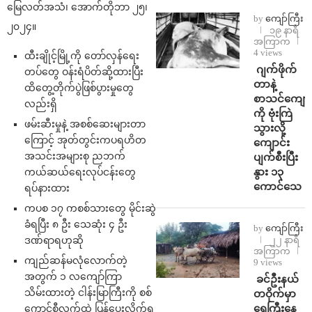
မြေလတ်အသံ၊ အောက်တိုဘာ ၂၅၊
by
ကျော်ကြီး
၂၀၂၄။
၁၉ နာရီ
အကြာက
4 views
ထီးချိုင့်မြို့ကို တော်လှန်ရေး
⁨⁩ ⁨ဂျက်ဖိုက်
တပ်တွေ ဝန်းရံပိတ်ဆို့ထားပြီး
တာနဲ့
ထိတွေ့တိုက်ပွဲဖြစ်ပွားမှုတွေ
စာသင်ကျောင
လည်းရှိ
ကို ဗုံးကြဲ
ဖမ်းဆီးမှုနဲ့ အစစ်ဆေးများတာ
သွားလို့
ကြောင့် အုတ်တွင်းကပရဟိတ
ကျောင်း
အသင်းအများစု ညဘက်
ပျက်စီးပြီး
နွား ၁၃
ကယ်ဆယ်ရေးလုပ်ငန်းတွေ
ကောင်သေ
ရပ်နားထား
ကပစ ၁၇ ကစစ်သားတွေ မိုင်းဆွဲ
ခံရပြီး ၈ ဦး သေဆုံး ၄ ဦး
by
ကျော်ကြီး
ဒဏ်ရာရဟုဆို
၂၂ နာရီ
အကြာက
ကျည်ဆန်မလုံလောက်တဲ့
9 views
အတွက် ၁ လကျော်ကြာ
⁩ ⁨ခင်ဦးနယ်
သိမ်းထားတဲ့ ငါန်းမြာကြီးကို စစ်
တဝိုက်မှာ
ရေကြီးနေ
ကောင်စီလက်ထဲ ပြန်ပေးလိုက်ရ