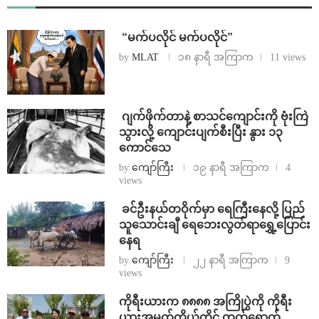
⁨ ⁨“မက်ပလိုင် မက်ပလိုင်”
by
MLAT
၁၈ နာရီ အကြာက
11 views
⁨⁩ ⁨ဂျက်ဖိုက်တာနဲ့ စာသင်ကျောင်းကို ဗုံးကြဲ
သွားလို့ ကျောင်းပျက်စီးပြီး နွား ၁၃
ကောင်သေ
by
ကျော်ကြီး
၁၉ နာရီ အကြာက
4
views
⁩ ⁨ခင်ဦးနယ်တဝိုက်မှာ ရေကြီးနေလို့ ပြည်
သူသောင်းချီ ရေဘေးလွတ်ရာရွှေ့ပြောင်း
နေရ
by
ကျော်ကြီး
၂၂ နာရီ အကြာက
9
views
ကိုရီးယားက ၈၈၈၈ အကြိုပွဲကို ကိုရီး
ယားအမတ်ကိုယ်တိုင် တက်ရောက်