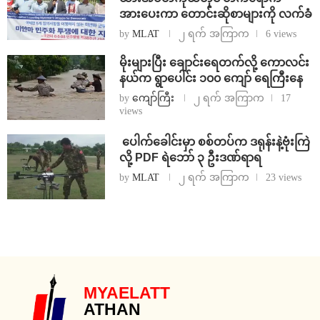
အားပေးကာ တောင်းဆိုစာများကို လက်ခံ
by
MLAT
၂ ရက် အကြာက
6 views
⁨မိုးများပြီး ချောင်းရေတက်လို့ ကောလင်း
နယ်က ရွာပေါင်း ၁၀၀ ကျော် ရေကြီးနေ
by
ကျော်ကြီး
၂ ရက် အကြာက
17
views
⁩ ⁨ပေါက်ခေါင်းမှာ စစ်တပ်က ဒရုန်းနဲ့ဗုံးကြဲ
လို့ PDF ရဲဘော် ၃ ဦးဒဏ်ရာရ
by
MLAT
၂ ရက် အကြာက
23 views
MYAELATT
ATHAN