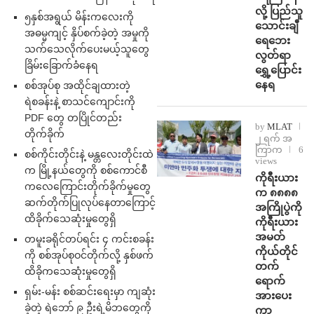
လို့ ပြည်သူ
၅နှစ်အရွယ် မိန်းကလေးကို
သောင်းချီ
အဓမ္မကျင့် နှိပ်စက်ခဲ့တဲ့ အမှုကို
ရေဘေး
သက်သေလိုက်ပေးမယ့်သူတွေ
လွတ်ရာ
ခြိမ်းခြောက်ခံနေရ
ရွှေ့ပြောင်း
နေရ
စစ်အုပ်စု အထိုင်ချထားတဲ့
ရဲစခန်းနဲ့ စာသင်ကျောင်းကို
PDF တွေ တပြိုင်တည်း
by
MLAT
တိုက်ခိုက်
၂ ရက် အ
ကြာက
6
စစ်ကိုင်းတိုင်းနဲ့ မန္တလေးတိုင်းထဲ
views
က မြို့နယ်တွေကို စစ်ကောင်စီ
ကိုရီးယား
ကလေကြောင်းတိုက်ခိုက်မှုတွေ
က ၈၈၈၈
ဆက်တိုက်ပြုလုပ်နေတာကြောင့်
အကြိုပွဲကို
ထိခိုက်သေဆုံးမှုတွေရှိ
ကိုရီးယား
အမတ်
တမူးခရိုင်တပ်ရင်း ၄ ကင်းစခန်း
ကိုယ်တိုင်
ကို စစ်အုပ်စုဝင်တိုက်လို့ နှစ်ဖက်
တက်
ထိခိုကသေဆုံးမှုတွေရှိ
ရောက်
ရှမ်း-မန်း စစ်ဆင်းရေးမှာ ကျဆုံး
အားပေး
ခဲ့တဲ့ ရဲဘော် ၉ ဦးရဲ့မိဘတွေကို
ကာ