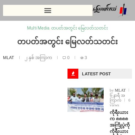
Multi Media
,
တပတ်အတွင်း မြေလတ်သတင်း
တပတ်အတွင်း မြေလတ်သတင်း
MLAT
၂ နှစ် အကြာက
0
3
LATEST POST
by
MLAT
၆ နာရီ အ
ကြာက
6
views
ကိုရီးယား
က ၈၈၈၈
အကြိုပွဲကို
ကိုရီးယား