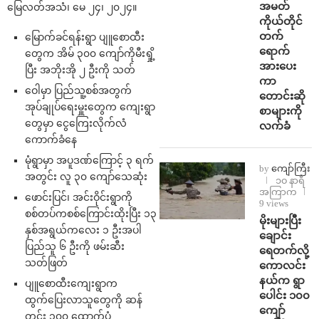
အမတ်
မြေလတ်အသံ၊ မေ ၂၄၊ ၂၀၂၄။
ကိုယ်တိုင်
တက်
မြောက်ခင်ရန်းရွာ ပျူစောထီး
ရောက်
တွေက အိမ် ၃၀၀ ကျော်ကိုမီးရှို့
အားပေး
ပြီး အဘိုးအို ၂ ဦးကို သတ်
ကာ
ဝေါမှာ ပြည်သူ့စစ်အတွက်
တောင်းဆို
အုပ်ချုပ်ရေးမှူးတွေက ကျေးရွာ
စာများကို
တွေမှာ ငွေကြေးလိုက်လံ
လက်ခံ
ကောက်ခံနေ
မုံရွာမှာ အပူဒဏ်ကြောင့် ၃ ရက်
by
ကျော်ကြီး
အတွင်း လူ ၃၀ ကျော်သေဆုံး
၁၀ နာရီ
အကြာက
ဖောင်းပြင်၊ အင်းဝိုင်းရွာကို
9 views
စစ်တပ်ကစစ်ကြောင်းထိုးပြီး ၁၃
⁨မိုးများပြီး
နှစ်အရွယ်ကလေး ၁ ဦးအပါ
ချောင်း
ပြည်သူ ၆ ဦးကို ဖမ်းဆီး
ရေတက်လို့
သတ်ဖြတ်
ကောလင်း
နယ်က ရွာ
ပျူစောထီးကျေးရွာက
ပေါင်း ၁၀၀
ထွက်ပြေးလာသူတွေကို ဆန်
ကျော်
တင်း ၁၀၀ ထောက်ပံ့