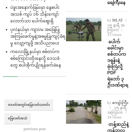
ရေကြီးနေ
ပဲခူးအနောက်ခြမ်းမှာ နွေစပါး
အသစ် ကျပ် ၁၆ သိန်းကျော်
by
MLAT
လောက်သာ ပေါက်ဈေးရှိ
၁၅ နာရီ အ
ပုလဲနယ်မှာ ကျား/မ အခြေပြု
ကြာက
15 views
အကြမ်းဖက်မှုနဲ့အဓမ္မပြုကျင့်ခံရ
⁩ ⁨ပေါက်
မှု လျော့ကျဖို့ အသိပညာပေး
ခေါင်းမှာ
ကလေးမြို့နယ်မှာ စစ်တပ်က
စစ်တပ်က
စစ်ကြောင်းထိုးနေလို့ ဒေသခံ
ဒရုန်းနဲ့
တွေ စပါးစိုက်ပျိုးရန်ခက်ခဲနေ
ဗုံးကြဲလို့
PDF
ရဲဘော် ၃
ဦးဒဏ်ရာရ
by
ကျော်ကြီး
တပတ်အတွင်းမြေလတ်သတင်း
၁၅ နာရီ
အကြာက
24 views
မြေလတ်အသံ
⁩ ⁨တန့်ဆည်နဲ့
previous post
ကန့်ဘလူ