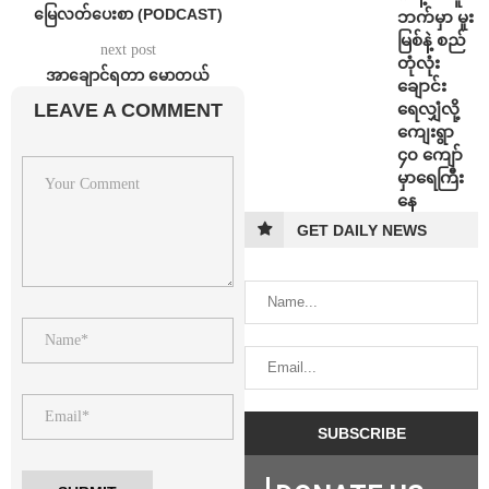
မြေလတ်ပေးစာ (PODCAST)
ဘက်မှာ မူး
မြစ်နဲ့ စည်
next post
တုံလုံး
အာချောင်ရတာ မောတယ်
ချောင်း
LEAVE A COMMENT
ရေလျှံလို့
ကျေးရွာ
၄၀ ကျော်
မှာရေကြီး
နေ
GET DAILY NEWS