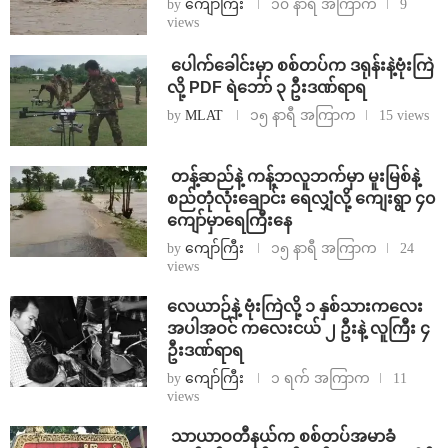
by
ကျော်ကြီး
၁၀ နာရီ အကြာက
9
views
⁩ ⁨ပေါက်ခေါင်းမှာ စစ်တပ်က ဒရုန်းနဲ့ဗုံးကြဲ
လို့ PDF ရဲဘော် ၃ ဦးဒဏ်ရာရ
by
MLAT
၁၅ နာရီ အကြာက
15 views
⁩ ⁨တန့်ဆည်နဲ့ ကန့်ဘလူဘက်မှာ မူးမြစ်နဲ့
စည်တုံလုံးချောင်း ရေလျှံလို့ ကျေးရွာ ၄၀
ကျော်မှာရေကြီးနေ
by
ကျော်ကြီး
၁၅ နာရီ အကြာက
24
views
⁨လေယာဉ်နဲ့ ဗုံးကြဲလို့ ၁ နှစ်သားကလေး
အပါအဝင် ကလေးငယ် ၂ ဦးနဲ့ လူကြီး ၄
ဦးဒဏ်ရာရ
by
ကျော်ကြီး
၁ ရက် အကြာက
11
views
⁩ ⁨သာယာဝတီနယ်က စစ်တပ်အမာခံ