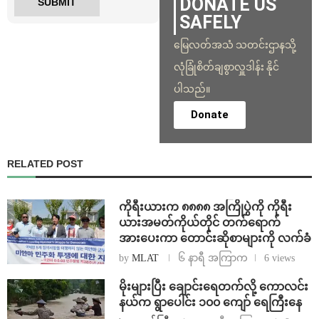
DONATE US
SAFELY
မြေလတ်အသံ သတင်းဌာနသို့
လုံခြုံစိတ်ချစွာလှူဒါန်း နိုင်
ပါသည်။
Donate
RELATED POST
ကိုရီးယားက ၈၈၈၈ အကြိုပွဲကို ကိုရီး
ယားအမတ်ကိုယ်တိုင် တက်ရောက်
အားပေးကာ တောင်းဆိုစာများကို လက်ခံ
by
MLAT
၆ နာရီ အကြာက
6 views
⁨မိုးများပြီး ချောင်းရေတက်လို့ ကောလင်း
နယ်က ရွာပေါင်း ၁၀၀ ကျော် ရေကြီးနေ