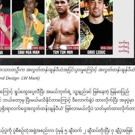
်ငံခြားသားတဦးက အလွတ်တန်းချန်ပီယံအငြင်းပွားမှုကြောင့် အလွတ်တန်းချန်ပီယံ
to and Design: LW Mark)
င်မှုကြောင့် ရှုပ်ထွေးပွေလီပြီး အမယ်ဘုတ်ရဲ့ သူ့ချည်ခင် ဖြစ်နေတဲ့ မြန်မာပြည်
ယ်တော့မှ ပြီးမယ်မသိနိုင်တာကြောင့် ဒီလောက်နဲ့ပဲ ထားလိုက်ပြီး အခုပွဲမှာ နိ
န်မာ့ရိုးရာလက်ဝှေ့အလွတ်တန်းချန်ပီယံ’ ဖြစ်လာမယ်လို့ပဲ သတ်မှတ်ထားလိုက်တ
ပွဲကို ပွဲစီစဉ်တဲ့အဖွဲ့အစည်းက ပုံမှန် ၅ ချီထက် ၂ ချီထပ်တိုးပြီး ၇ ချီပွဲအဖြစ်