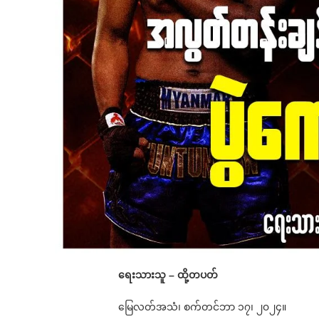
ရေးသားသူ – ထို့တပတ်
မြေလတ်အသံ၊ စက်တင်ဘာ ၁၇၊ ၂၀၂၄။