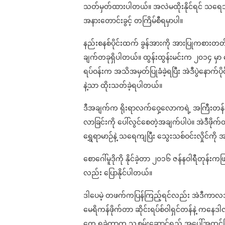
သတ်မှတ်ထားပါတယ်။ အလဲမထိုးနိုင်ရင် သရေသတ်မ
အနားတောင်းခွင့် တကြိမ်စီရမှာပါ။
နည်းစနစ်ပိုင်းထက် ခွန်အားကို အားပြုကစားတတ်တဲ့ မ
ချက်တခုရှိပါတယ်။ ထွန်းထွန်းမင်းက ၂၀၁၄ မှာ စ
ရပ်ဝန်းက အသိအမှတ်ပြုခံခဲ့ရပြီး အဲဒီပွဲနောက်ပိုင်
နဲ့သာ ထိုးသတ်ခဲ့ရပါတယ်။
ဒီအချက်က ရိုးရာလက်ဝှေ့လောကရဲ့ အကြီးတန်း
လာခြင်းကို ပေါ်လွင်စေတဲ့အချက်ပါပဲ။ အဲဒီဖိုက်တာ
ရွှေရာမာဉ်နဲ့ သရေကျပြီး သွေးသစ်ဝင်းလှိုင်ကို
စောဂေါ်မူဒိုကို နိုင်ခဲ့တာ ၂၀၁၆ ဇန်နဝါရီတုန်းကဖြစ
လည်း ပြောနိုင်ပါတယ်။
ဒါပေမဲ့ တဖက်ကပြန်ကြည့်ရင်လည်း အဲဒီကာလအတွင်း
မေရိကန်ဖိုက်တာ ဆိုင်းရပ်စ်ဝါရှင်တန်နဲ့ ကနေဒါလ
တွေ ရခဲ့တာက သူ့စွမ်းဆောင်ရည် အပေါ်အထင်