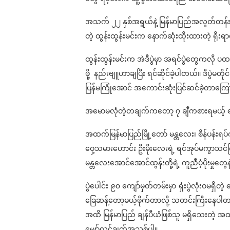
အသက် ၂၂ နှစ်အရွယ်နဲ့ မြန်မာပြည်အလွတ်တန်းချ
တဲ့ ထွန်းထွန်းမင်းက နောက်ဆုံးထိုးထားတဲ့ ရိုး
ထွန်းထွန်းမင်းက အဲဒီပွဲမှာ အရင်ပွဲတွေကလို ပထမအ
ဖို့ နည်းဗျူဟာချပြီး ရင်ဆိုင်ခဲ့ပါတယ်။ ဒီပွဲမတိ
ပြန်မကြုံအောင် အကောင်းဆုံးပြင်ဆင်ခဲ့တာက
အမောမလုံတဲ့တချက်ကတော့ ၇ ချီကစားရမယ့် ကျော
အထက်မြန်မာပြည်မြို့တော် မန္တလေး၊ စိန်ပန်း
ဝှေ့သမားဟောင်း ဦးမိုးလေးရဲ့ ရင်အုပ်မကွာသင်က
မန္တလေးအောင်အောင်ထွန်းတို့ရဲ့ ကူညီပံ့ပိုးမှုတ
ပွဲပေါင်း ၉၀ ကျော်မှတ်တမ်းမှာ ရှုံးပွဲလုံးဝမရှ
ခြေဆန့်တော့မယ့်ဖိုက်တာလို့ သတင်းကြီးနေပါတယ်
အထိ မြန်မာပြည် ချန်ပီယံဖြစ်သူ မရှိသေးတဲ့
မျှော်လင့်ချက်အသစ်ပါ။