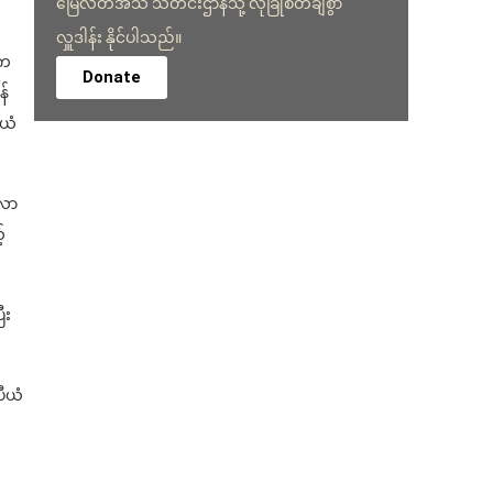
မြေလတ်အသံ သတင်းဌာနသို့ လုံခြုံစိတ်ချစွာ
လှူဒါန်း နိုင်ပါသည်။
းက
Donate
န်
ီယံ
်လာ
်
ီး
ပီယံ