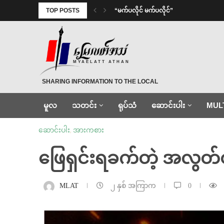
TOP POSTS
⁨ ⁨“မက်ပလိုင် မက်ပလိုင်”
MYAELATT ATHAN
SHARING INFORMATION TO THE LOCAL
မူလ
သတင်း
ရုပ်သံ
ဆောင်းပါး
MUL
ဆောင်းပါး
,
အားကစား
ဖြေရှင်းရခက်တဲ့ အလွတ်
MLAT
၂ နှစ် အကြာက
0