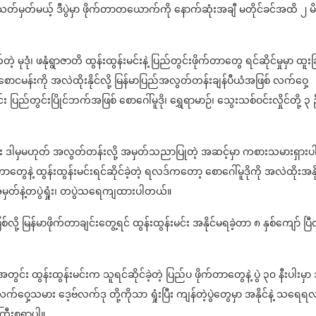
ှတ်မယ့် ဒီပွဲမှာ ဖိုက်တာတယောက်ကို နောက်ဆုံးအချီ မတိုင်ခင်အထိ ၂ မိ
ုဒုံ၊ ဖနုံရွာဇာတိ ထွန်းထွန်းမင်းနဲ့ ပြည်တွင်းဖိုက်တာတွေ ရင်ဆိုင်မှုမှာ ထူးခ
ောငမန်းကို အလဲထိုးနိုင်လို့ မြန်မာပြည်အလွတ်တန်းချန်ပီယံအဖြစ် လက်ဝှေ့
း ပြည်တွင်းပြိုင်ဘက်အဖြစ် စောဂေါ်မူဒို၊ ရွှေရာမာဉ်၊ သွေးသစ်ဝင်းလှိုင်တို့ ၃ 
 ဒါမှမဟုတ် အလွတ်တန်းလို့ အမှတ်သညာပြုတဲ့ အဆင့်မှာ ကစားသမားရှားပါ
တွေနဲ့ ထွန်းထွန်းမင်းရင်ဆိုင်ခဲ့တဲ့ ရလဒ်ကတော့ စောဂေါ်မူဒိုကို အလဲထိုးအနို
 အမှတ်နဲ့တပွဲရှုံး၊ တပွဲသ‌ရေကျထားပါတယ်။
်လို့ မြန်မာဖိုက်တာချင်းတွေ့ရင် ထွန်းထွန်းမင်း အနိုင်မရခဲ့တာ ၈ နှစ်ကျော် ပြီလိ
 ထွန်းထွန်းမင်းက သူရင်ဆိုင်ခဲ့တဲ့ ပြည်ပ ဖိုက်တာတွေနဲ့ ပွဲ ၃၀ နီးပါးမှာ
က်ဝှေ့သမား ဒေ့ဗ်လက်ဒု တို့ကိုသာ ရှုံးပြီး ကျန်တဲ့ပွဲတွေမှာ အနိုင်နဲ့ သရေရ
ကြီးစရာပါ။