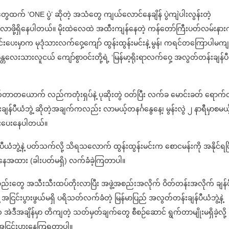
ံတွေထက် ‘ONE ပွဲ’ ဆိုတဲ့ အသံတွေ ကျယ်လောင်နေချိန် ပွဲကျဲပါးလွန်းတဲ့
ဲ ဖြစ်လာဖို့ရှိနေပါတယ်။ မိုးထဲလေထဲ အထီးကျန်နေတဲ့ ကန်တော်ကြီးပတ်လမ်းနာ
ပေးမှာက မုဒုံသားလက်ဝှေ့ကျော် ထွန်းထွန်းမင်းနဲ့ မွန်၊ ကရင်တကြောပါမကျ
န္တလေးသားလူငယ် ကျော်စွာဝင်းတို့ရဲ့ ‘မြန်မာ့ရိုးရာလက်ဝှေ့ အလွတ်တန်းချန်ပ
ာတယောက် လည်ကတုံးရှပ်နဲ့ ပုဆိုးတွဲ ဝတ်ပြီး လက်ခ မောင်းခတ် ရောက
်ပီယံဘွဲ့ ဆိုတဲ့အချက်ကလည်း လာမယ့်တနင်္ဂနွေနေ့၊ မွန်းလွဲ ၂ နာရီမှာစမယ့
းထိုးပေးနေပါတယ်။
ယံဘွဲ့နဲ့ ပတ်သက်လို့ သိရသလောက် ထွန်းထွန်းမင်းက စောငမန်းကို အနိုင်ရပြ
နေအထား (ခါးပတ်မရှိ) လက်ခံခဲ့ကြတာပါ။
ဖွဲ့အစည်းတွေ အသီးသီးထပ်တိုးလာပြီး အဖွဲ့အစည်းအလိုက် ဝိတ်တန်းအလိုက် ချန်
ငြင်းပွားဖွယ်မရှိ ပရိသတ်လက်ခံတဲ့ မြန်မာပြည် အလွတ်တန်းချန်ပီယံဘွဲ့နဲ့
်က အဲဒီအချိန်မှာ တိကျတဲ့ သတ်မှတ်ချက်တွေ စီစဉ်ဆောင် ရွက်တာမျိုးမရှိခဲ့လို့
အငြင်းပွားနေကြရတာပါ။