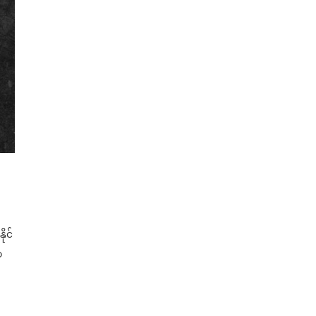
ုင်
ာ