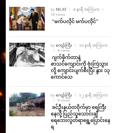
by
MLAT
၈ နာရီ အကြာက
10 views
⁨ ⁨“မက်ပလိုင် မက်ပလိုင်”
by
ကျော်ကြီး
၁၀ နာရီ အကြာက
4 views
⁨⁩ ⁨ဂျက်ဖိုက်တာနဲ့
စာသင်ကျောင်းကို ဗုံးကြဲသွား
လို့ ကျောင်းပျက်စီးပြီး နွား ၁၃
ကောင်သေ
by
ကျော်ကြီး
၁၂ နာရီ အကြာက
9 views
⁩ ⁨ခင်ဦးနယ်တဝိုက်မှာ ရေကြီး
နေလို့ ပြည်သူသောင်းချီ
ရေဘေးလွတ်ရာရွှေ့ပြောင်းနေ
ရ