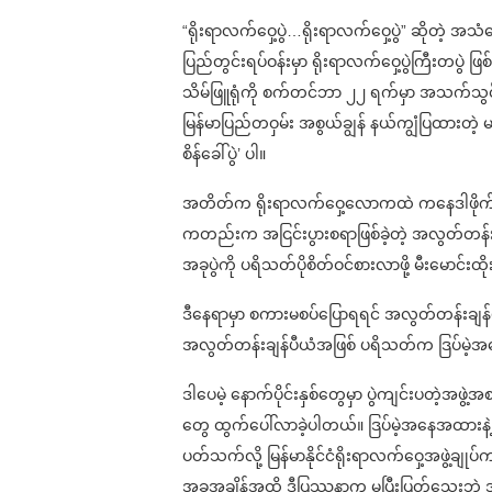
“ရိုးရာလက်ဝှေ့ပွဲ…ရိုးရာလက်ဝှေ့ပွဲ” ဆိုတဲ့ အသ
ပြည်တွင်းရပ်ဝန်းမှာ ရိုးရာလက်ဝှေ့ပွဲကြီးတပွ
သိမ်ဖြူရုံကို စက်တင်ဘာ ၂၂ ရက်မှာ အသက်သွင်း
မြန်မာပြည်တဝှမ်း အစွယ်ချွန် နယ်ကျွံပြထားတဲ့ မ
စိန်ခေါ်ပွဲ’ ပါ။
အတိတ်က ရိုးရာလက်ဝှေ့လောကထဲ ကနေဒါဖိုက်တ
ကတည်းက အငြင်းပွားစရာဖြစ်ခဲ့တဲ့ အလွတ်တန်းချန
အခုပွဲကို ပရိသတ်ပိုစိတ်ဝင်စားလာဖို့ မီးမောင်
ဒီနေရာမှာ စကားမစပ်ပြောရရင် အလွတ်တန်းချန်ပီ
အလွတ်တန်းချန်ပီယံအဖြစ် ပရိသတ်က ဒြပ်မဲ့အ
ဒါပေမဲ့ နောက်ပိုင်းနှစ်တွေမှာ ပွဲကျင်းပတဲ့အ
တွေ ထွက်ပေါ်လာခဲ့ပါတယ်။ ဒြပ်မဲ့အနေအထားနဲ့ အ
ပတ်သက်လို့ မြန်မာနိုင်ငံရိုးရာလက်ဝှေ့အဖွဲ့ချုပ
အခုအချိန်အထိ ဒီပြဿနာက မပြီးပြတ်သေးဘဲ 