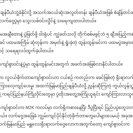
န်ပီယံဘွဲ့ခံနိုင်လို့ အသက်အငယ်ဆုံးအလွတ်တန်း ချန်ပီယံအဖြစ် စံချိန်တင်
ရာလက်ဝှေ့ပွဲမှာ သွေးသစ်ဝင်းလှိုင်နဲ့ သရေကျထားပါတယ်။
ချီစတာနဲ့ ပွဲဖြတ်ဖို့ ဝါးရုံပင် ကျွဲခတ်သလို တိုက်စစ်မဖွင့်ဘဲ ၅ ချီအပြည့်က
ုင်ခင် ပထမအကြိမ် ဆုံတုန်းက အမှတ်နဲ့ ရှုံးခဲ့တဲ့ ထွန်းထွန်းမင်းက ပထမပွဲအမှာ
ြောင့် သရေရလဒ်ထွက်ခဲ့ပါတယ်။
်စွာဝင်းနဲ့ပွဲမှာ ထွန်းထွန်းမင်းအတွက် အခက်အခဲဖြစ်လာနိုင်ပါတယ်။
ရပ်က လူငယ်ဖိုက်တာကျော်စွာဝင်းဟာ ငယ်စဉ် ကတည်းက ဖခင်ဖြစ်တဲ့ ရိုးရာလက
ြားလေ့ကျင့်ပေးမှု၊ အထက်မြန်မာပြည်ချန်ပီယံလို့ ညွှန်းဆိုကြတဲ့ ကွယ်လွန်သ
ွေနဲ့ ကရင်ပြည်နယ်ကြိုးဝိုင်းတွေမှာ ပွဲထိုးအတွေ့အကြုံယူရင်း ကျော်ကြားလာသ
ိတဲ့ ကျော်စွာဝင်းက M2K ကလပ်မှာ လက်ရှိကစားနေပြီး ဒီပွဲပြီးရင် ပြည်ပပွဲတွေဘ
။ လက်ဝှေ့အခြေခံ ကျွမ်းကျင်ပိုင်နိုင်တဲ့ဖိုက်တာတွေပေါများပေမယ့် အခုအချ
 အထက်မြန်မာပြည် မန္တလေးရိုးရာလက်ဝှေ့လောကအတွက်တော့ ကျော်စွာဝင်းက