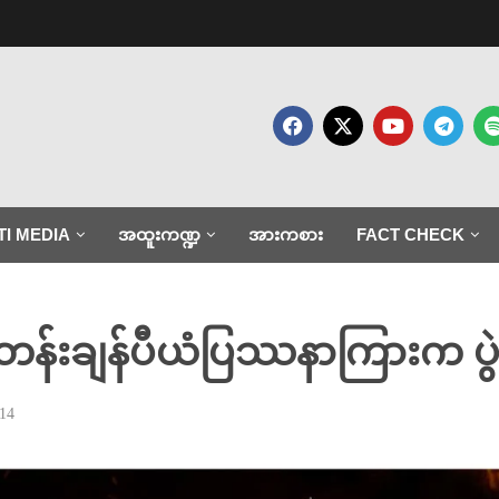
TI MEDIA
အထူးကဏ္ဍ
အားကစား
FACT CHECK
တန်းချန်ပီယံပြဿနာကြားက ပွ
14