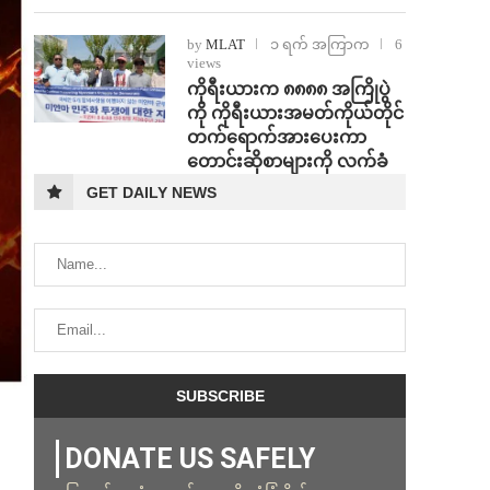
by
MLAT
၁ ရက် အကြာက
6
views
ကိုရီးယားက ၈၈၈၈ အကြိုပွဲ
ကို ကိုရီးယားအမတ်ကိုယ်တိုင်
တက်ရောက်အားပေးကာ
တောင်းဆိုစာများကို လက်ခံ
GET DAILY NEWS
DONATE US SAFELY