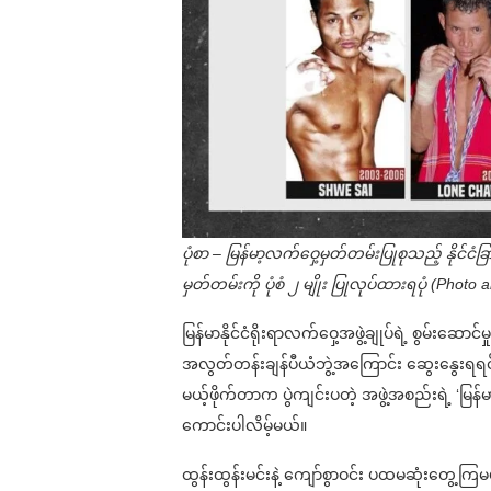
ပုံစာ – မြန်မာ့လက်ဝှေ့မှတ်တမ်းပြုစုသည့် နိုင
မှတ်တမ်းကို ပုံစံ ၂ မျိုး ပြုလုပ်ထားရပုံ (Pho
မြန်မာနိုင်ငံရိုးရာလက်ဝှေ့အဖွဲ့ချုပ်ရဲ့ စွမ်းဆော
အလွတ်တန်းချန်ပီယံဘွဲ့အကြောင်း ဆွေးနွေးရရင် ဘ
မယ့်ဖိုက်တာက ပွဲကျင်းပတဲ့ အဖွဲ့အစည်းရဲ့ ‘မြ
ကောင်းပါလိမ့်မယ်။
ထွန်းထွန်းမင်းနဲ့ ကျော်စွာဝင်း ပထမဆုံးတွေ့ကြမယ့်