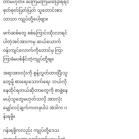
တာမဟုတ်။ ခပ်ကြမ်းကြမ်းပြောရရင်
စုတ်စုတ်ပြတ်ပြတ် သူတောင်းစား
သာသာ ကျုပ်တို့ပေါ့ဗျာ။
ဖက်ဆစ်တွေ စစ်ကြောင်းထိုးလာရင်
ပါတဲ့အင်အားကမှ ဆယ်ယောက်
ဝန်းကျင်လောက်ကိုတောင်မှ ကြာ
ကြာခံမပစ်နိုင်တဲ့ကျုပ်တို့ဗျ။
အရာအားလုံးကို စွန့်လွှတ်ထားပြီးသူ
တွေမို့ စားရေးသောက်ရေး ဘယ်လို
နေထိုင်ရတယ်ဆိုတာတွေကို စာဖွဲ့နေ
မယ့်သူတွေမဟုတ်သလို အားလုံး
မျှော်လင့်ချက်ကတခုပါပဲ အဲဒါက ဂ
န်းရဖို့။
ဂန်းရဖို့ကလည်း ကျုပ်တို့ဒေသ