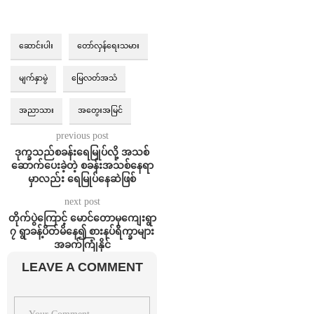
ဆောင်းပါး
တော်လှန်ရေးသမား
မျက်နှာမွဲ
မြေလတ်အသံ
အညာသား
အတွေးအမြင်
previous post
ဒုက္ခသည်စခန်းရေမြုပ်လို့ အသစ်
ဆောက်ပေးခဲ့တဲ့ စခန်းအသစ်နေရာ
မှာလည်း ရေမြုပ်နေဆဲဖြစ်
next post
တိုက်ပွဲကြောင့် မောင်တောမှကျေးရွာ
၇ ရွာခန့်ပိတ်မိနေ၍ စားနပ်ရိက္ခာများ
အခက်ကြုံနိုင်
LEAVE A COMMENT