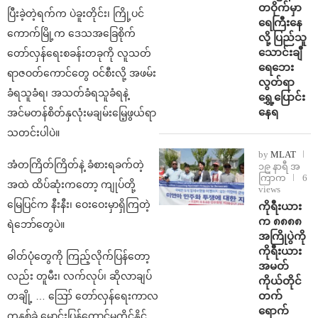
တဝိုက်မှာ
ပြီးခဲ့တဲ့ရက်က ပဲခူးတိုင်း၊ ကြို့ပင်
ရေကြီးနေ
ကောက်မြို့က ဒေသအခြေစိုက်
လို့ ပြည်သူ
သောင်းချီ
တော်လှန်ရေးစခန်းတခုကို လူသတ်
ရေဘေး
ရာဇဝတ်ကောင်တွေ ဝင်စီးလို့ အဖမ်း
လွတ်ရာ
ခံရသူခံရ၊ အသတ်ခံရသူခံရနဲ့
ရွှေ့ပြောင်း
နေရ
အင်မတန်စိတ်နှလုံးမချမ်းမြေ့ဖွယ်ရာ
သတင်းပါပဲ။
by
MLAT
အံတကြိတ်ကြိတ်နဲ့ ခံစားရခက်တဲ့
၁၉ နာရီ အ
ကြာက
6
အထဲ ထိပ်ဆုံးကတော့ ကျုပ်တို့
views
မြေပြင်က နီးနီး၊ ဝေးဝေးမှာရှိကြတဲ့
ကိုရီးယား
က ၈၈၈၈
ရဲဘော်တွေပဲ။
အကြိုပွဲကို
ကိုရီးယား
ဓါတ်ပုံတွေကို ကြည့်လိုက်ပြန်တော့
အမတ်
လည်း တူမီး၊ လက်လုပ်၊ ဆိုလာချပ်
ကိုယ်တိုင်
တက်
တချို့ … ဪ တော်လှန်ရေးကာလ
ရောက်
တနှစ်ခွဲ မောင်းပြန်တောင်မကိုင်နိုင်