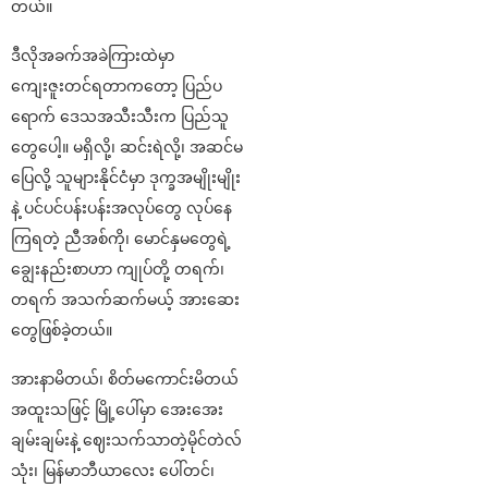
တယ်။
ဒီလိုအခက်အခဲကြားထဲမှာ
ကျေးဇူးတင်ရတာကတော့ ပြည်ပ
ရောက် ဒေသအသီးသီးက ပြည်သူ
တွေပေါ့။ မရှိလို့၊ ဆင်းရဲလို့၊ အဆင်မ
ပြေလို့ သူများနိုင်ငံမှာ ဒုက္ခအမျိုးမျိုး
နဲ့ ပင်ပင်ပန်းပန်းအလုပ်တွေ လုပ်နေ
ကြရတဲ့ ညီအစ်ကို၊ မောင်နှမတွေရဲ့
ချွေးနည်းစာဟာ ကျုပ်တို့ တရက်၊
တရက် အသက်ဆက်မယ့် အားဆေး
တွေဖြစ်ခဲ့တယ်။
အားနာမိတယ်၊ စိတ်မကောင်းမိတယ်
အထူးသဖြင့် မြို့ပေါ်မှာ အေးအေး
ချမ်းချမ်းနဲ့ ဈေးသက်သာတဲ့မိုင်တဲလ်
သုံး၊ မြန်မာဘီယာလေး ပေါ်တင်၊