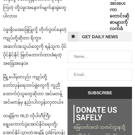
အားပေး
ကြတဲ့ တို့ပဲခူးအနောက်မျက်နှာမွဲတွေ
ကာ
တောင်းဆို
ပါလား။
စာများကို
လက်ခံ
ပဲခူးရိုးမအခြေပြုလို့ တိုက်ပွဲဝင်နေတဲ့
GET DAILY NEWS
ကျုပ်တို့ဆိုတာ ရိက္ခာ၊
အဆက်အသွယ်တွေကို ရန်သူက ပိုင်
ပိုင်နိုင်နိုင် ဖြတ်တောက်ထားခံရတဲ့
အခြေအနေပဲ။
မြို့ပေါ်မှာလည်း ကျုပ်တို့
တော်လှန်ရေးတပ်ဖွဲ့တွေကို ကူညီ
ထောက်ပံ့သူတွေဆိုတာ အင်မတန့်
အင်မတန်မှ နည်းပါးလွန်းလှတယ်။
DONATE US
SAFELY
တချိန်က NLD လိုပါတီကြီး
ရွေးကောက်ပွဲအောင်နိုင်ရေးတို့၊
မြေလတ်အသံ သတင်းဌာနသို့
အောင်နိုင်သွားတဲ့အချိန် ပွဲခံကြတုန်း