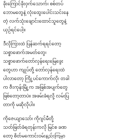
ခိုးကြောင်ခိုးဝှက်သောက်၊ စစ်တပ်
ဘောမတွေနဲ့ လုံးထွေးပေါင်းသင်းနေ
တဲ့ လက်သုံးချောင်းထောင်သူတွေနဲ့
ယှဉ်ရင်ပေါ့။
ဒီလိုကြားထဲ ပြန်ဆက်ရရင်တော့
သစ္စာဖောက်အမတ်တွေ၊
သစ္စာဖောက်တော်လှန်ရေးမြေခွေး
တွေဟာ ကျုပ်တို့ တော်လှန်ရေးထဲ
ပါလာတော့ ကြို့ပင်ကောက်လို၊ တခါ
က ဇီးကုန်းမြို့က အဖြစ်အပျက်တွေ
ဖြစ်တော့တာပဲ။ အဖမ်းခံရလို့ လမ်းပြ
တာကို မဆိုလိုပါ။
ကိုဇေယျာသော်၊ ကိုဂျင်မီတို့
သတ်ဖြတ်ခံရတုန်းကလို မြင်စ ခဏ
တော့ စိတ်မကောင်းဝမ်းနည်းကြမှာ