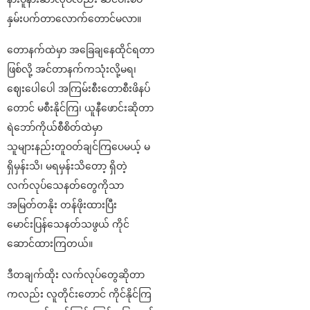
နှမ်းပက်တာလောက်တောင်မလာ။
တောနက်ထဲမှာ အခြေချနေထိုင်ရတာ
ဖြစ်လို့ အင်တာနက်ကသုံးလို့မရ၊
ဈေးပေါပေါ အကြမ်းစီးတောစီးဖိနပ်
တောင် မစီးနိုင်ကြ၊ ယူနီဖောင်းဆိုတာ
ရဲဘော်ကိုယ်စီစိတ်ထဲမှာ
သူများနည်းတူဝတ်ချင်ကြပေမယ့် မ
ရှိမှန်းသိ၊ မရမှန်းသိတော့ ရှိတဲ့
လက်လုပ်သေနတ်တွေကိုသာ
အမြတ်တနိုး တန်ဖိုးထားပြီး
မောင်းပြန်သေနတ်သဖွယ် ကိုင်
ဆောင်ထားကြတယ်။
ဒီတချက်ထိုး လက်လုပ်တွေဆိုတာ
ကလည်း လူတိုင်းတောင် ကိုင်နိုင်ကြ