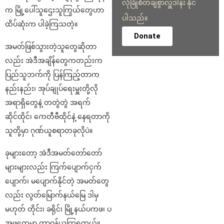
လုံခြုံစိတ်ချစွာလှူဒါန်း နိုင်
က မြို့ပေါ်သူဌေးသူကြွယ်တွေဟာ
ပါသည်။
ထိပ်ဆုံးက ပါခဲ့ကြသတဲ့။
Donate
အမတ်ဖြစ်သွားတဲ့သူတွေဆိုတာ
လည်း အဲဒီအချိန်တွေကတည်းက
ပြည်သူဘက်ကို ပြန်ကြည့်တာက
နည်းနည်း၊ အုပ်ချုပ်ရေးမှူးတို့လို
အရာရှိတွေနဲ့ တတွဲတွဲ အရက်
ဆိုင်ထိုင်၊ ကေတီဗီထိုင်နဲ့ နေရတာကို
သူတို့မှာ ဂုဏ်ယူစရာတခုလိုပဲ။
ခုများတော့ အဲဒီအမတ်တော်တော်
များများလည်း ကြက်ပျောက်ငှက်
ပျောက်၊ မပျောက်နိုင်တဲ့ အမတ်တွေ
လည်း လွတ်မြောက်နယ်မြေ ဒါမှ
မဟုတ် တိုင်း၊ ခရိုင်၊ မြို့နယ်ပကဖ၊ ပ
အဖတွေမှာ တာဝန်ယူကြရတယ်။