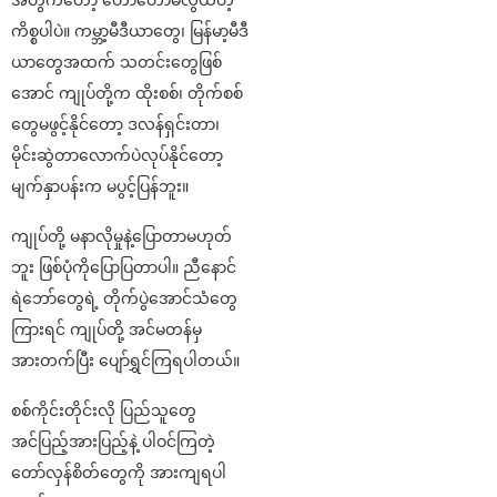
အတွက်တော့ တော်တော်မလွယ်တဲ့
ကိစ္စပါပဲ။ ကမ္ဘာ့မီဒီယာတွေ၊ မြန်မာ့မီဒီ
ယာတွေအထက် သတင်းတွေဖြစ်
အောင် ကျုပ်တို့က ထိုးစစ်၊ တိုက်စစ်
တွေမဖွင့်နိုင်တော့ ဒလန်ရှင်းတာ၊
မိုင်းဆွဲတာလောက်ပဲလုပ်နိုင်တော့
မျက်နှာပန်းက မပွင့်ပြန်ဘူး။
ကျုပ်တို့ မနာလိုမှုနဲ့ပြောတာမဟုတ်
ဘူး ဖြစ်ပုံကိုပြောပြတာပါ။ ညီနောင်
ရဲဘော်တွေရဲ့ တိုက်ပွဲအောင်သံတွေ
ကြားရင် ကျုပ်တို့ အင်မတန်မှ
အားတက်ပြီး ပျော်ရွှင်ကြရပါတယ်။
စစ်ကိုင်းတိုင်းလို ပြည်သူတွေ
အင်ပြည့်အားပြည့်နဲ့ ပါဝင်ကြတဲ့
တော်လှန်စိတ်တွေကို အားကျရပါ