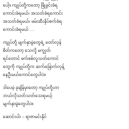
ပေါ့။ ကျုပ်တို့ကတော့ ဖြိုခွင်းခံရ
ကောင်းခံရမယ်၊ အသတ်ခံရကောင်း
အသတ်ခံရမယ်၊ ဖမ်းဆီးနှိပ်စက်ခံရ
ကောင်းခံရမယ် ….
ကျုပ်တို့ မျက်နှာမွဲတွေရဲ့ တော်လှန်
စိတ်ကတော့ သေလို့ မကျွတ်
ရင်တောင် ဖက်စစ်လူသတ်ကောင်
တွေကို ကျုပ်တို့က ဆက်ခြောက်လှန့်
နေဦးမယ်ကောင်တွေပါပဲ။
ဒါပေမဲ့ ခုချိန်မှာတော့ ကျုပ်တို့ဟာ
ဘယ်လိုသတ်သတ်သေရမယ့်
မျက်နှာမွဲတွေပါပဲ။
ဆောင်းပါး – ရာဇာမင်းနိုင်