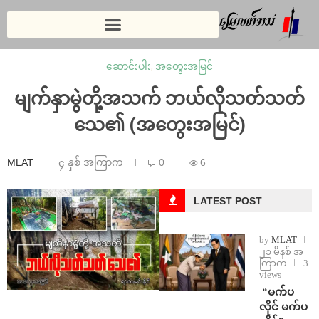
ဆောင်းပါး
,
အတွေးအမြင်
မျက်နှာမွဲတို့အသက် ဘယ်လိုသတ်သတ်
သေ၏ (အတွေးအမြင်)
MLAT
၄ နှစ် အကြာက
0
6
LATEST POST
by
MLAT
၂၁ မိနစ် အ
ကြာက
3
views
⁨ ⁨“မက်ပ
လိုင် မက်ပ