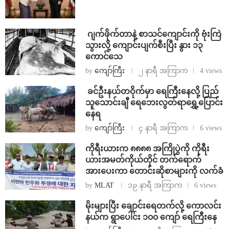
⁨⁩ ⁨ဂျက်ဖိုက်တာနဲ့ စာသင်ကျောင်းကို ဗုံးကြဲ
သွားလို့ ကျောင်းပျက်စီးပြီး နွား ၁၃
ကောင်သေ
by
ကျော်ကြီး
၂ နာရီ အကြာက
4 views
⁩ ⁨ခင်ဦးနယ်တဝိုက်မှာ ရေကြီးနေလို့ ပြည်
သူသောင်းချီ ရေဘေးလွတ်ရာရွှေ့ပြောင်း
နေရ
by
ကျော်ကြီး
၄ နာရီ အကြာက
6 views
ကိုရီးယားက ၈၈၈၈ အကြိုပွဲကို ကိုရီး
ယားအမတ်ကိုယ်တိုင် တက်ရောက်
အားပေးကာ တောင်းဆိုစာများကို လက်ခံ
by
MLAT
၁၉ နာရီ အကြာက
6 views
⁨မိုးများပြီး ချောင်းရေတက်လို့ ကောလင်း
နယ်က ရွာပေါင်း ၁၀၀ ကျော် ရေကြီးနေ