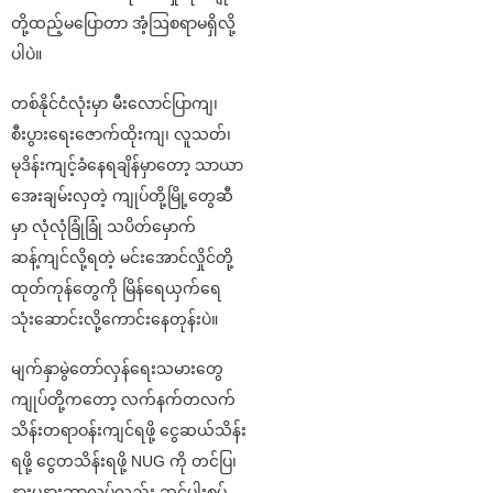
တို့ထည့်မပြောတာ အံ့ဩစရာမရှိလို့
ပါပဲ။
တစ်နိုင်ငံလုံးမှာ မီးလောင်ပြာကျ၊
စီးပွားရေးဇောက်ထိုးကျ၊ လူသတ်၊
မုဒိန်းကျင့်ခံနေရချိန်မှာတော့ သာယာ
အေးချမ်းလှတဲ့ ကျုပ်တို့မြို့တွေဆီ
မှာ လုံလုံခြုံခြုံ သပိတ်မှောက်
ဆန့်ကျင်လို့ရတဲ့ မင်းအောင်လှိုင်တို့
ထုတ်ကုန်တွေကို မြိန်ရေယှက်ရေ
သုံးဆောင်းလို့ကောင်းနေတုန်းပဲ။
မျက်နှာမွဲတော်လှန်ရေးသမားတွေ
ကျုပ်တို့ကတော့ လက်နက်တလက်
သိန်းတရာဝန်းကျင်ရဖို့ ငွေဆယ်သိန်း
ရဖို့ ငွေတသိန်းရဖို့ NUG ကို တင်ပြ၊
နားပူနားဆာလုပ်လည်း ဆင်ပါးစပ်