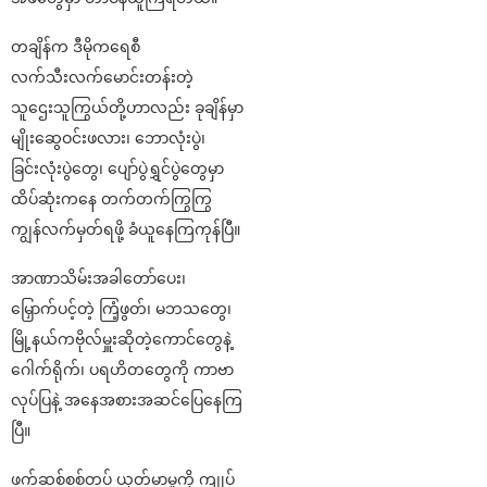
တချိန်က ဒီမိုကရေစီ
လက်သီးလက်မောင်းတန်းတဲ့
သူဌေးသူကြွယ်တို့ဟာလည်း ခုချိန်မှာ
မျိုးဆွေဝင်းဖလား၊ ဘောလုံးပွဲ၊
ခြင်းလုံးပွဲတွေ၊ ပျော်ပွဲရွှင်ပွဲတွေမှာ
ထိပ်ဆုံးကနေ တက်တက်ကြွကြွ
ကျွန်လက်မှတ်ရဖို့ ခံယူနေကြကုန်ပြီ။
အာဏာသိမ်းအခါတော်ပေး၊
မြှောက်ပင့်တဲ့ ကြံ့ဖွတ်၊ မဘသတွေ၊
မြို့နယ်ကဗိုလ်မှူးဆိုတဲ့ကောင်တွေနဲ့
ဂေါက်ရိုက်၊ ပရဟိတတွေကို ကာဗာ
လုပ်ပြနဲ့ အနေအစားအဆင်ပြေနေကြ
ပြီ။
ဖက်ဆစ်စစ်တပ် ယုတ်မာမှုကို ကျုပ်