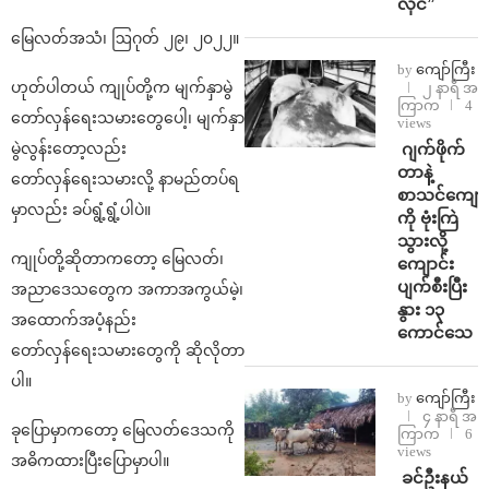
လိုင်”
မြေလတ်အသံ၊ ဩဂုတ် ၂၉၊ ၂၀၂၂။
by
ကျော်ကြီး
ဟုတ်ပါတယ် ကျုပ်တို့က မျက်နှာမွဲ
၂ နာရီ အ
ကြာက
4
တော်လှန်ရေးသမားတွေပေါ့၊ မျက်နှာ
views
⁨⁩ ⁨ဂျက်ဖိုက်
မွဲလွန်းတော့လည်း
တာနဲ့
တော်လှန်ရေးသမားလို့ နာမည်တပ်ရ
စာသင်ကျောင
မှာလည်း ခပ်ရွံ့ရွံ့ပါပဲ။
ကို ဗုံးကြဲ
သွားလို့
ကျုပ်တို့ဆိုတာကတော့ မြေလတ်၊
ကျောင်း
ပျက်စီးပြီး
အညာဒေသတွေက အကာအကွယ်မဲ့၊
နွား ၁၃
အထောက်အပံ့နည်း
ကောင်သေ
တော်လှန်ရေးသမားတွေကို ဆိုလိုတာ
ပါ။
by
ကျော်ကြီး
၄ နာရီ အ
ခုပြောမှာကတော့ မြေလတ်ဒေသကို
ကြာက
6
views
အဓိကထားပြီးပြောမှာပါ။
⁩ ⁨ခင်ဦးနယ်