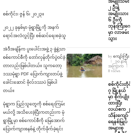
အမျိုးသမီး
၂ ဦးနဲ့
အမျိုးသား
စစ်ကိုင်း၊ ဇွန် ၆၊ ၂၀၂၃။
၆ ဦးကို
ဘုန်းကြီးကျေ
၂၀၂၂ ခုနှစ်မှာ မုံရွာမြို့ကို အနက်
မှာ လာဖမ်း
ရောင်အလံလွှင့်ပြီး စစ်ဆင်ရေးစခဲ့သူ
သွား
အဲဒီအချိန်က ပူးပေါင်းအဖွဲ့ ၃ ဖွဲ့နဲ့သာ
by
ကျော်ကြီး
စစ်ကောင်စီကို တော်လှန်တိုက်ပွဲဝင်ခဲ့
၁၀ နာရီ
တာလည်းဖြစ်ပါတယ်။ သူကတော့
အကြာက
8 views
ဒဿမုံရွာ PDF ပြောက်ကျားတပ်ဖွဲ့
ခေါင်းဆောင် ဗိုလ်ဒဿပဲ ဖြစ်ပါ
⁨စစ်ကိုင်းတိုင်း
၇ မြို့နယ်
တယ်။
မှာ စိုက်ပျိုး
ထားပြီး
မုံရွာက ပြည်သူတွေကို စစ်ရေးကြမ်း
လယ်ဧက ၂
မယ်လို့ အသိပေးခဲ့ပြီးကတည်းက မုံ
သိန်း​ကျော်
ရွာမြို့မှာ စစ်ကောင်စီကို မြေအောက်
ရေနစ်မြုပ်
အများစု
ပြောက်ကျားစနစ်နဲ့ တိုက်ခိုက်ခဲ့ရင်း