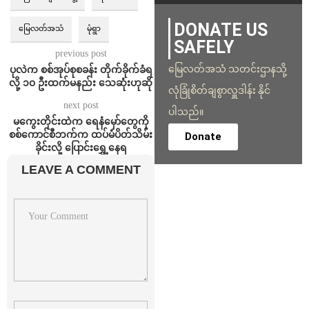
DONATE US
မြေလတ်အသံ
မုံရွာ
SAFELY
previous post
မြေလတ်အသံ သတင်းဌာနသို့
ပုလဲက စစ်အုပ်စုစခန်း တိုက်ခိုက်ခံရ
လို့ ၁၀ ဦးထက်မနည်း သေဆုံးဟုဆို
လုံခြုံစိတ်ချစွာလှူဒါန်း နိုင်
next post
ပါသည်။
မကွေးတိုင်းထဲက ရေနံမှော်တွေကို
စစ်ကောင်စီဘက်က ထပ်မံပိတ်သိမ်း
Donate
ခိုင်းလို့ ပြောင်းရွှေ့နေရ
LEAVE A COMMENT