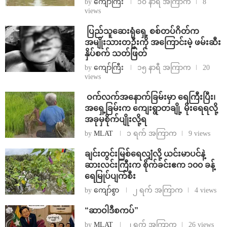
by
ကျော်ကြီး
၁၀ နာရီ အကြာက
8
views
⁩ ⁨ပြည်သူဆေးရုံရှေ့ စစ်တပ်ဂိတ်က
အမျိုးသားတဦးကို အကြောင်းမဲ့ ဖမ်းဆီး
နှိပ်စက် သတ်ဖြတ်
by
ကျော်ကြီး
၁၅ နာရီ အကြာက
20
views
⁩ ⁨ဝက်လက်အနောက်ခြမ်းမှာ ရေကြီးပြီး၊
အရှေ့ခြမ်းက ကျေးရွာတချို့ မိုးရေရလို့
အခုမှစိုက်ပျိုးလို့ရ
by
MLAT
၁ ရက် အကြာက
9 views
ချင်းတွင်းမြစ်ရေလျှံလို့ ယင်းမာပင်နဲ့
ဆားလင်းကြီးက စိုက်ခင်းဧက ၁၀၀ ခန့်
ရေမြုပ်ပျက်စီး
by
ကျော်စွာ
၂ ရက် အကြာက
4 views
“ဆာဝါဒီစကပ်”
by
MLAT
၂ ရက် အကြာက
26 views