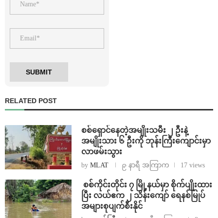
RELATED POST
⁨စစ်ရှောင်နေတဲ့အမျိုးသမီး ၂ ဦးနဲ့
အမျိုးသား ၆ ဦးကို ဘုန်းကြီးကျောင်းမှာ
လာဖမ်းသွား
by
MLAT
၉ နာရီ အကြာက
17 views
⁩ ⁨စစ်ကိုင်းတိုင်း ၇ မြို့နယ်မှာ စိုက်ပျိုးထား
ပြီး လယ်ဧက ၂ သိန်း​ကျော် ရေနစ်မြုပ်
အများစုပျက်စီးနိုင်