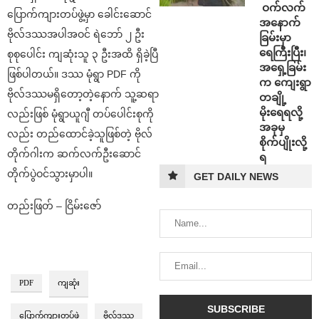
⁩ ⁨ဝက်လက်
ပြောက်ကျားတပ်ဖွဲ့မှာ ခေါင်းဆောင်
အနောက်
ဗိုလ်ဒဿအပါအဝင် ရဲဘော် ၂ ဦး
ခြမ်းမှာ
ရေကြီးပြီး၊
စုစုပေါင်း ကျဆုံးသူ ၃ ဦးအထိ ရှိခဲ့ပြီ
အရှေ့ခြမ်း
ဖြစ်ပါတယ်။ ဒဿ မုံရွာ PDF ကို
က ကျေးရွာ
ဗိုလ်ဒဿမရှိတော့တဲ့နောက် သူ့ဆရာ
တချို့
မိုးရေရလို့
လည်းဖြစ် မုံရွာယူဂျီ တပ်ပေါင်းစုကို
အခုမှ
လည်း တည်ထောင်ခဲ့သူဖြစ်တဲ့ ဗိုလ်
စိုက်ပျိုးလို့
တိုက်ဂါးက ဆက်လက်ဦးဆောင်
ရ
တိုက်ပွဲဝင်သွားမှာပါ။
GET DAILY NEWS
တည်းဖြတ် – ငြိမ်းဇော်
PDF
ကျဆုံး
ပြောက်ကျားတပ်ဖွဲ့
ဗိုလ်ဒဿ