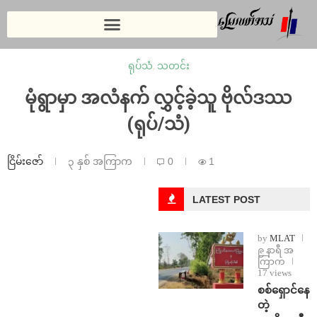
ရုပ်သံ
,
သတင်း
မုံရွာမှာ အလံနက် လွှင့်ခဲ့သူ ဗိုလ်ဒဿ
(ရုပ်/သံ)
ငြိမ်းဇော်
၃ နှစ် အကြာက
0
1
LATEST POST
by
MLAT
၉ နာရီ အ
ကြာက
17 views
⁨စစ်ရှောင်နေ
တဲ့