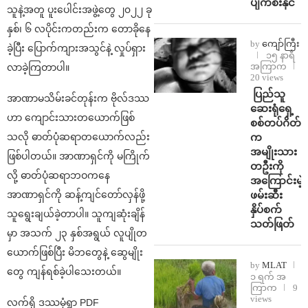
ပျက်စီးနိုင်
သူနဲ့အတူ ပူးပေါင်းအဖွဲ့တွေ ၂၀၂၂ ခု
နှစ်၊ ၆ လပိုင်းကတည်းက တောခိုနေ
by
ကျော်ကြီး
ခဲ့ပြီး ပြောက်ကျားအသွင်နဲ့ လှုပ်ရှား
၁၅ နာရီ
အကြာက
လာခဲ့ကြတာပါ။
20 views
⁩ ⁨ပြည်သူ
အာဏာမသိမ်းခင်တုန်းက ဗိုလ်ဒဿ
ဆေးရုံရှေ့
ဟာ ကျောင်းသားတယောက်ဖြစ်
စစ်တပ်ဂိတ်
သလို ဓာတ်ပုံဆရာတယောက်လည်း
က
အမျိုးသား
ဖြစ်ပါတယ်။ အာဏာရှင်ကို မကြိုက်
တဦးကို
လို့ ဓာတ်ပုံဆရာဘဝကနေ
အကြောင်းမဲ့
အာဏာရှင်ကို ဆန့်ကျင်တော်လှန်ဖို့
ဖမ်းဆီး
နှိပ်စက်
သူရွေးချယ်ခဲ့တာပါ။ သူကျဆုံးချိန်
သတ်ဖြတ်
မှာ အသက် ၂၃ နှစ်အရွယ် လူပျိုတ
ယောက်ဖြစ်ပြီး မိဘတွေနဲ့ ဆွေမျိုး
by
MLAT
တွေ ကျန်ရစ်ခဲ့ပါသေးတယ်။
၁ ရက် အ
ကြာက
9
views
လက်ရှိ ဒဿမုံရွာ PDF