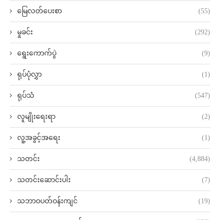
မြေလတ်ပေးစာ
(55)
မှုခင်း
(292)
ရွေးကောက်ပွဲ
(9)
ရုပ်ပုံလွှာ
(1)
ရုပ်သံ
(547)
လူမျိုးရေးရာ
(2)
လူ့အခွင့်အရေး
(1)
သတင်း
(4,884)
သတင်းဆောင်းပါး
(7)
သဘာဝပတ်ဝန်းကျင်
(19)