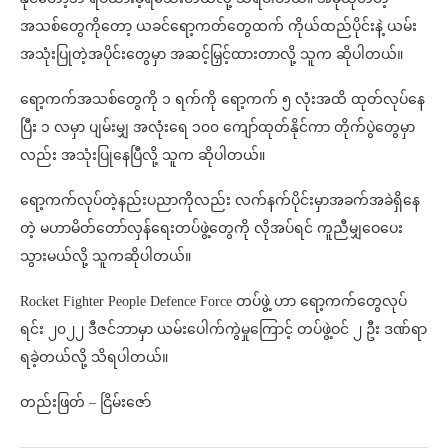
အသစ်တွေကိုတော့ ယခင်ရော့ကတ်တွေထက် ကိုယ်ထည်ပိုင်းနဲ့ ယမ်း
အသုံးပြုတဲ့အပိုင်းတွေမှာ အဆင့်မြှင့်ထားတာလို့ သူက ဆိုပါတယ်။
ရော့ကက်အသစ်တွေကို ၁ ရက်ကို ရော့ကက် ၅ လုံးအထိ ထုတ်လုပ်နေ
ပြီး ၁ လမှာ ပျမ်းမျှ အလုံးရေ ၁၀၀ ကျော်ထုတ်နိုင်ကာ တိုက်ပွဲတွေမှာ
လည်း အသုံးပြုနေပြီလို့ သူက ဆိုပါတယ်။
ရော့ကက်လုပ်တဲ့နည်းပညာကိုလည်း လက်နက်ပိုင်းမှာအခက်အခဲရှိနေ
တဲ့ မဟာမိတ်တော်လှန်ရေးတပ်ဖွဲ့တွေကို လိုအပ်ရင် ကူညီမျှဝေပေး
သွားမယ်လို့ သူကဆိုပါတယ်။
Rocket Fighter People Defence Force တပ်ဖွဲ့ ဟာ ရော့ကက်တွေလုပ်
ရင်း ၂၀၂၂ ဒီဇင်ဘာမှာ ယမ်းပေါက်ကွဲမှုကြောင့် တပ်ဖွဲ့ဝင် ၂ ဦး ဒဏ်ရာ
ရခဲ့တယ်လို့ သိရပါတယ်။
တည်းဖြတ် – ငြိမ်းဇော်