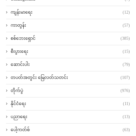
ကျန်းမာရေး
(12)
ကာတွန်း
(57)
စစ်ဘေးရှောင်
(385)
စီးပွားရေး
(15)
ဆောင်းပါး
(79)
တပတ်အတွင်း မြေလတ်သတင်း
(107)
တိုက်ပွဲ
(976)
နိုင်ငံရေး
(11)
ပညာရေး
(13)
ပေါ့ကတ်စ်
(63)