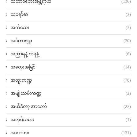
သဘာဝဘေးအန္တရာယ်
(136)
သရော်စာ
(2)
အက်ဆေး
(3)
အင်တာဗျူး
(20)
အညာရနံ့ စာရနံ့
(6)
အတွေးအမြင်
(14)
အထူးကဏ္ဍ
(78)
အမျိုးသမီးကဏ္ဍ
(2)
အယ်ဒီတာ့ အာဘော်
(22)
အလုပ်သမား
(1)
အားကစား
(131)