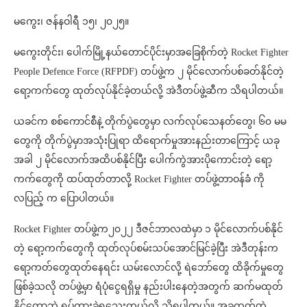
မကွေး၊ ဇန်နဝါရီ ၁၅၊ ၂၀၂၅။
မကွေးတိုင်း၊ ပေါက်မြို့နယ်တောင်ပိုင်းမှာအခြေစိုက်တဲ့ Rocket Fighter
People Defence Force (RFPDF) တပ်ဖွဲ့က ၂ မိုင်လောက်ပစ်ခတ်နိုင်တဲ့
ရော့ကက်တွေ ထုတ်လုပ်နိုင်ခဲ့တယ်လို့ အဲဒီတပ်ဖွဲ့ဆီက သိရပါတယ်။
ယခင်က စစ်ကောင်စီနဲ့ တိုက်ပွဲတွေမှာ လက်လုပ်သေနတ်တွေ၊ ၆၀ မမ
တွေကို တိုက်ပွဲမှာအသုံးပြုရာ ထိရောက်မှုအားနည်းတာကြောင့် ယခု
အခါ ၂ မိုင်လောက်အထိပစ်နိုင်ပြီး ပေါက်ကွဲအားပိုကောင်းတဲ့ ရော့
ကက်တွေကို ထပ်ထုတ်တာလို့ Rocket Fighter တပ်ဖွဲ့တာဝန်ခံ ကို
လပြည့် က ပြောပါတယ်။
Rocket Fighter တပ်ဖွဲ့က၂၀၂၂ ဒီဇင်ဘာလထဲမှာ ၁ မိုင်လောက်ပစ်နိုင်
တဲ့ ရော့ကက်တွေကို ထုတ်လုပ်စမ်းသပ်အောင်မြင်ခဲ့ပြီး အဲဒီတုန်းက
ရော့ကတ်တွေထုတ်နေရင်း ယမ်းလောင်လို့ ရဲဘော်တွေ ထိခိုက်မှုတွေ
ဖြစ်ခဲ့သလို တပ်ဖွဲ့မှာ ရံပုံငွေရရှိမှု နည်းပါးနေတဲ့အတွက် ဆက်မထုတ်
နိုင်တော့ဘဲ ရပ်ထားခဲ့ရသေးတယ်လို့ သိရပါတယ်။ အခုထုတ်တဲ့