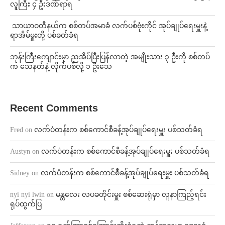
လူကြီး ၄ ဦးဒဏ်ရာရ
⁩ ⁨သာယာဝတီနယ်က စစ်တပ်အမာခံ လက်ပစ်ဗုံးကိုင် အုပ်ချုပ်ရေးမှူးနဲ့
ရာအိမ်မှူးတို့ ပစ်ခတ်ခံရ
ဘုန်းကြီးကျောင်းမှာ ညအိပ်ပြီးပြန်လာတဲ့ အမျိုးသား ၃ ဦးကို စစ်တပ်
က သေနတ်နဲ့ လိုက်ပစ်လို့ ၁ ဦးသေ
Recent Comments
Fred
on
လက်ပံတန်းက စစ်ကောင်စီခန့်အုပ်ချုပ်ရေးမှူး ပစ်သတ်ခံရ
Austyn
on
လက်ပံတန်းက စစ်ကောင်စီခန့်အုပ်ချုပ်ရေးမှူး ပစ်သတ်ခံရ
Sidney
on
လက်ပံတန်းက စစ်ကောင်စီခန့်အုပ်ချုပ်ရေးမှူး ပစ်သတ်ခံရ
nyi nyi lwin
on
မန္တလေး လပခတိုင်းမှူး စစ်ဆေးရုံမှာ လူနာကြည့်ရင်း
ရုပ်ထွက်ပြ