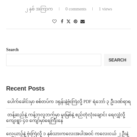
၂ နှစ် အကြာက
0 comments
1 views
Search
SEARCH
Recent Posts
⁩ ⁨ပေါက်ခေါင်းမှာ စစ်တပ်က ဒရုန်းနဲ့ဗုံးကြဲလို့ PDF ရဲဘော် ၃ ဦးဒဏ်ရာရ
⁩ ⁨တန့်ဆည်နဲ့ ကန့်ဘလူဘက်မှာ မူးမြစ်နဲ့ စည်တုံလုံးချောင်း ရေလျှံလို့
ကျေးရွာ ၄၀ ကျော်မှာရေကြီးနေ
⁨လေယာဉ်နဲ့ ဗုံးကြဲလို့ ၁ နှစ်သားကလေးအပါအဝင် ကလေးငယ် ၂ ဦးနဲ့