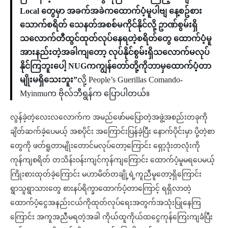
Local တွေမှာ အခက်အခဲကထောက်ပံ့မူပါဗျ နေ့စဥ်စား
သောက်စရိတ် သေနတ်အစစ်မကိုင်နိုင်လို့ ဥာဏ်စွမ်းရှိ
သလောက်တီထွင်ထုတ်လုပ်နေရတဲ့စရိတ်တွေ ထောက်ပံ့မူ
အားနည်းတဲ့အခါကျတော့ လုပ်နိုင်စွမ်းရှိသလောက်မလုပ်
နိုင်ကြဘူးပေါ့ NUGကကျွန်တော်တို့ကိုဘာမှထောက်ပံ့တာ
မျိုးမရှိသေးဘူး”
လို့ People’s Guerillas Comando-
Myinmuက ဗိုလ်ဘီရွန်က ပြောပါတယ်။
လွန်ခဲ့တဲ့လေးလလောက်က အမည်ဖော်မပြောတဲ့အဖွဲ့အစည်းတခုကို
ချိတ်ဆက်ခဲ့ပေမယ့် အစပိုင်း အကြောင်းပြန်ခဲ့ပြီး နောက်ပိုင်းမှာ ပို့တဲ့စာ
တွေကို ဖတ်ရူတာမျိုးတောင်မလုပ်တော့ကြောင်း ရှော့ဒုံးတလုံးကို
ကုန်ကျစရိတ် တသိန်းဝန်းကျင်ကုန်ကျကြောင်း ထောက်ပံ့မူမရပေမယ့်
ကြိုးစားထုတ်ခဲ့ကြောင်း မဟာမိတ်တချို့ရဲ့ကူညီမူတော့ရှိ​ကြောင်း
ရွာသူရွာသားတွေ စားနပ်ရိက္ခာထောက်ပံ့တာကြောင့် ရရှိလာတဲ့
ထောက်ပံ့ငွေအနည်းငယ်ကိုထုတ်လုပ်ရေးအတွက်အသုံးပြုနေကြ
ကြောင်း အကူအညီမရတဲ့အခါ ကိုယ်ထူကိုယ်ထငွေကုန်ကြေးကျခံပြီး