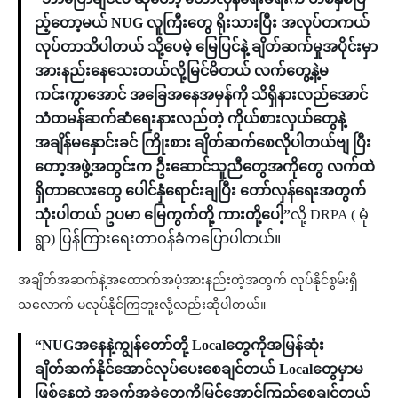
ည့်တော့မယ် NUG လူကြီးတွေ ရိုးသားပြီး အလုပ်တကယ်
လုပ်တာသိပါတယ် သို့ပေမဲ့ မြေပြင်နဲ့ ချိတ်ဆက်မှုအပိုင်းမှာ
အားနည်းနေသေးတယ်လို့မြင်မိတယ် လက်တွေ့နဲ့မ
ကင်းကွာအောင် အခြေအနေအမှန်ကို သိရှိနားလည်အောင်
သံတမန်ဆက်ဆံရေးနားလည်တဲ့ ကိုယ်စားလှယ်တွေနဲ့
အချိန်မနှောင်းခင် ကြိုးစား ချိတ်ဆက်စေလိုပါတယ်ဗျ ပြီး
တော့အဖွဲ့အတွင်းက ဦးဆောင်သူညီတွေအကိုတွေ လက်ထဲ
ရှိတာလေးတွေ ပေါင်နှံရောင်းချပြီး တော်လှန်ရေးအတွက်
သုံးပါတယ် ဥပမာ မြေကွက်တို့ ကားတို့ပေါ့”
လို့ DRPA ( မုံ
ရွာ) ပြန်ကြားရေးတာဝန်ခံကပြောပါတယ်။
အချိတ်အဆက်နဲ့အထောက်အပံ့အားနည်းတဲ့အတွက် လုပ်နိုင်စွမ်းရှိ
သလောက် မလုပ်နိုင်ကြဘူးလို့လည်းဆိုပါတယ်။
“NUGအနေနဲ့ကျွန်တော်တို့ Localတွေကိုအမြန်ဆုံး
ချိတ်ဆက်နိုင်အောင်လုပ်ပေးစေချင်တယ် Localတွေမှာမ
ဖြစ်နေတဲ့ အခက်အခဲတွေကိုမြင်အောင်ကြည့်စေချင်တယ်