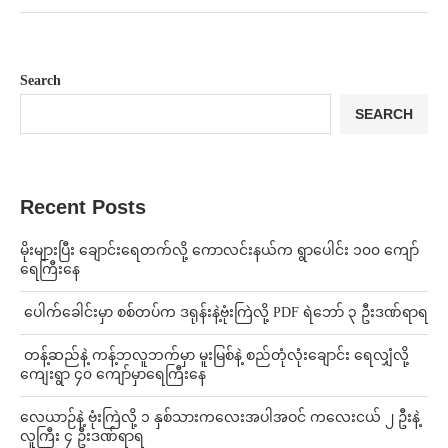
Search
SEARCH
Recent Posts
⁨မိုးများပြီး ချောင်းရေတက်လို့ ကောလင်းနယ်က ရွာပေါင်း ၁၀၀ ကျော်
ရေကြီးနေ
⁩ ⁨ပေါက်ခေါင်းမှာ စစ်တပ်က ဒရုန်းနဲ့ဗုံးကြဲလို့ PDF ရဲဘော် ၃ ဦးဒဏ်ရာရ
⁩ ⁨တန့်ဆည်နဲ့ ကန့်ဘလူဘက်မှာ မူးမြစ်နဲ့ စည်တုံလုံးချောင်း ရေလျှံလို့
ကျေးရွာ ၄၀ ကျော်မှာရေကြီးနေ
⁨လေယာဉ်နဲ့ ဗုံးကြဲလို့ ၁ နှစ်သားကလေးအပါအဝင် ကလေးငယ် ၂ ဦးနဲ့
လူကြီး ၄ ဦးဒဏ်ရာရ