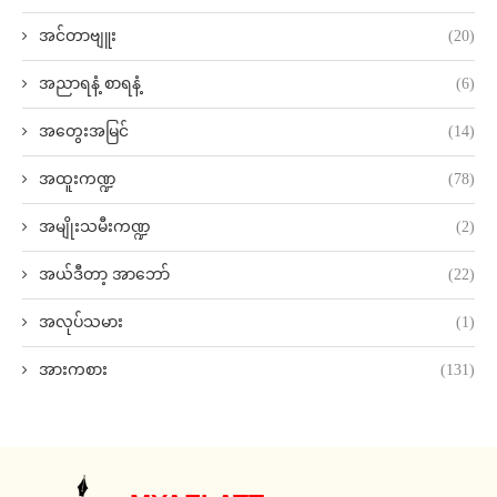
အင်တာဗျူး
(20)
အညာရနံ့ စာရနံ့
(6)
အတွေးအမြင်
(14)
အထူးကဏ္ဍ
(78)
အမျိုးသမီးကဏ္ဍ
(2)
အယ်ဒီတာ့ အာဘော်
(22)
အလုပ်သမား
(1)
အားကစား
(131)