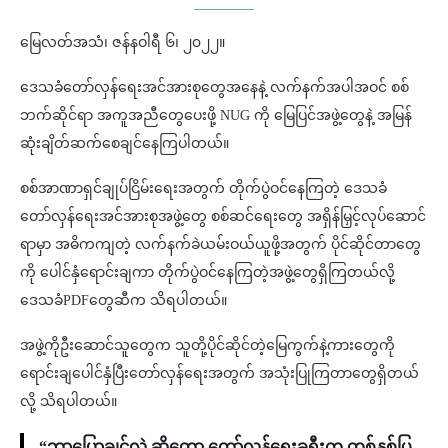
မြေလတ်အသံ၊ ဇန်နဝါရီ ၆၊ ၂၀၂၂။
ဒေသခံတော်လှန်ရေးအင်အားစုတွေအနေနဲ့ လက်နက်အပါအဝင် စစ်
ဘက်ဆိုင်ရာ အကူအညီတွေပေးဖို့ NUG ကို မြေပြင်အဖွဲ့တွေနဲ့ အမြန်
ဆုံးချိတ်ဆက်စေချင်နေကြပါတယ်။
စစ်အာဏာရှင်ချုပ်ငြိမ်းရေးအတွက် တိုက်ပွဲဝင်နေကြတဲ့ ဒေသခံ
တော်လှန်ရေးအင်အားစုအဖွဲ့တွေ စစ်ဆင်ရေးတွေ အရှိန်မြှင့်လုပ်ဆောင်
ရာမှာ အဓိကကျတဲ့ လက်နက်ခဲယမ်းဝယ်ယူဖို့အတွက် ပိုင်ဆိုင်တာတွေ
ကို ပေါင်နှံရောင်းချကာ တိုက်ပွဲဝင်နေကြတဲ့အဖွဲ့တွေရှိကြတယ်လို့
ဒေသခံPDFတွေဆီက သိရပါတယ်။
အဖွဲ့ကိုဦးဆောင်သူတွေက သူတို့ပိုင်ဆိုင်တဲ့မြေကွက်နဲ့ကားတွေကို
ရောင်းချပေါင်နှံပြီးတော်လှန်ရေးအတွက် အသုံးပြုကြတာတွေရှိတယ်
လို့ သိရပါတယ်။
“ဘာပြောချင်လဲ ဆိုတော့ တော်လှန်ရေးခရီးက တစ်နှစ်ပြ