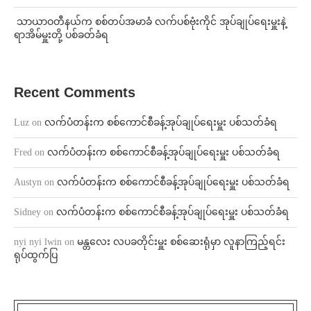
⁩ ⁨သာယာဝတီနယ်က စစ်တပ်အမာခံ လက်ပစ်ဗုံးကိုင် အုပ်ချုပ်ရေးမှူးနဲ့
ရာအိမ်မှူးတို့ ပစ်ခတ်ခံရ
Recent Comments
Luz
on
လက်ပံတန်းက စစ်ကောင်စီခန့်အုပ်ချုပ်ရေးမှူး ပစ်သတ်ခံရ
Fred
on
လက်ပံတန်းက စစ်ကောင်စီခန့်အုပ်ချုပ်ရေးမှူး ပစ်သတ်ခံရ
Austyn
on
လက်ပံတန်းက စစ်ကောင်စီခန့်အုပ်ချုပ်ရေးမှူး ပစ်သတ်ခံရ
Sidney
on
လက်ပံတန်းက စစ်ကောင်စီခန့်အုပ်ချုပ်ရေးမှူး ပစ်သတ်ခံရ
nyi nyi lwin
on
မန္တလေး လပခတိုင်းမှူး စစ်ဆေးရုံမှာ လူနာကြည့်ရင်း
ရုပ်ထွက်ပြ