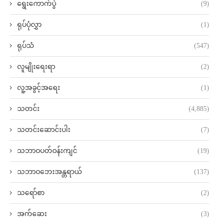
ရွေးကောက်ပွဲ
(9)
ရုပ်ပုံလွှာ
(1)
ရုပ်သံ
(547)
လူမျိုးရေးရာ
(2)
လူ့အခွင့်အရေး
(1)
သတင်း
(4,885)
သတင်းဆောင်းပါး
(7)
သဘာဝပတ်ဝန်းကျင်
(19)
သဘာဝဘေးအန္တရာယ်
(137)
သရော်စာ
(2)
အက်ဆေး
(3)