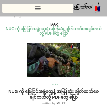
Home
»
NUG ကို မြေပြင်အဖွဲ့တွေနဲ့ အမြန်ဆုံး ချိတ်ဆက်စေချင်တယ်လို့
PDFတွေ ပြော
TAG:
NUG ကို မြေပြင်အဖွဲ့တွေနဲ့ အမြန်ဆုံး ချိတ်ဆက်စေချင်တယ်
လို့ PDFတွေ ပြော
သတင်း
NUG ကို မြေပြင်အဖွဲ့တွေနဲ့ အမြန်ဆုံး ချိတ်ဆက်စေ
ချင်တယ်လို့ PDFတွေ ပြော
written by
MLAT