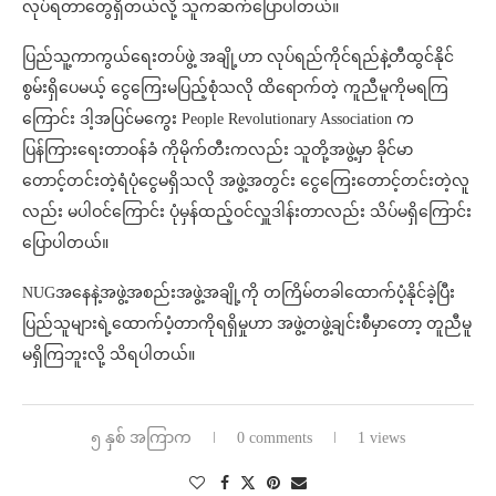
လုပ်ရတာတွေရှိတယ်လို့ သူကဆက်ပြောပါတယ်။
ပြည်သူ့ကာကွယ်ရေးတပ်ဖွဲ့ အချို့ဟာ လုပ်ရည်ကိုင်ရည်နဲ့တီထွင်နိုင်
စွမ်းရှိပေမယ့် ငွေကြေးမပြည့်စုံ​သလို ထိရောက်တဲ့ ကူညီမူကိုမရကြ
ကြောင်း ဒါ့အပြင်မကွေး People Revolutionary Association က
ပြန်ကြားရေးတာဝန်ခံ ကိုမိုက်တီးကလည်း သူတို့အဖွဲ့မှာ ခိုင်မာ
တောင့်တင်းတဲ့ရံပုံငွေမရှိသလို အဖွဲ့အတွင်း ငွေကြေးတောင့်တင်းတဲ့လူ
လည်း မပါဝင်ကြောင်း ပုံမှန်ထည့်ဝင်လှူဒါန်းတာလည်း သိပ်မရှိကြောင်း
ပြောပါတယ်။
NUGအနေနဲ့အဖွဲ့အစည်းအဖွဲ့အချို့ကို တကြိမ်တခါထောက်ပံ့နိုင်ခဲ့ပြီး
ပြည်သူများရဲ့ထောက်ပံ့တာကိုရရှိမှုဟာ အဖွဲ့တဖွဲ့ချင်းစီမှာတော့ တူညီမူ
မရှိကြဘူးလို့ သိရပါတယ်။
၅ နှစ် အကြာက
0 comments
1 views