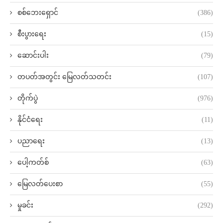
စစ်ဘေးရှောင်
(386)
စီးပွားရေး
(15)
ဆောင်းပါး
(79)
တပတ်အတွင်း မြေလတ်သတင်း
(107)
တိုက်ပွဲ
(976)
နိုင်ငံရေး
(11)
ပညာရေး
(13)
ပေါ့ကတ်စ်
(63)
မြေလတ်ပေးစာ
(55)
မှုခင်း
(292)