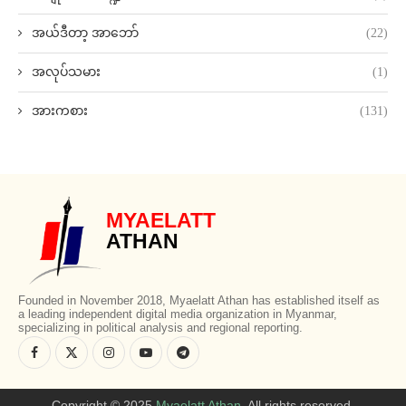
အယ်ဒီတာ့ အာဘော်
(22)
အလုပ်သမား
(1)
အားကစား
(131)
MYAELATT
ATHAN
Founded in November 2018, Myaelatt Athan has established itself as
a leading independent digital media organization in Myanmar,
specializing in political analysis and regional reporting.
Copyright © 2025
Myaelatt Athan
. All rights reserved.