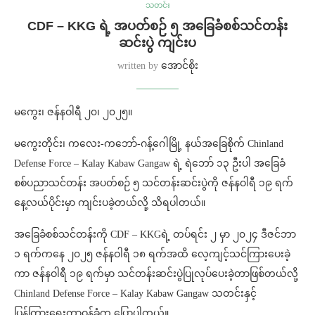
သတင်း
CDF – KKG ရဲ့ အပတ်စဉ် ၅ အခြေခံစစ်သင်တန်း
ဆင်းပွဲ ကျင်းပ
written by
အောင်စိုး
မကွေး၊ ဇန်နဝါရီ ၂၀၊ ၂၀၂၅။
မကွေးတိုင်း၊ ကလေး-ကဘော်-ဂန့်ဂေါမြို့ နယ်အခြေစိုက် Chinland
Defense Force – Kalay Kabaw Gangaw ရဲ့ ရဲဘော် ၁၃ ဦးပါ အခြေခံ
စစ်ပညာသင်တန်း အပတ်စဉ် ၅ သင်တန်းဆင်းပွဲကို ဇန်နဝါရီ ၁၉ ရက်
နေ့လယ်ပိုင်းမှာ ကျင်းပခဲ့တယ်လို့ သိရပါတယ်။
အခြေခံစစ်သင်တန်းကို CDF – KKGရဲ့ တပ်ရင်း ၂ မှာ ၂၀၂၄ ဒီဇင်ဘာ
၁ ရက်ကနေ ၂၀၂၅ ဇန်နဝါရီ ၁၈ ရက်အထိ လေ့ကျင့်သင်ကြားပေးခဲ့
ကာ ဇန်နဝါရီ ၁၉ ရက်မှာ သင်တန်းဆင်းပွဲပြုလုပ်ပေးခဲ့တာဖြစ်တယ်လို့
Chinland Defense Force – Kalay Kabaw Gangaw သတင်းနှင့်
ပြန်ကြားရေးတာဝန်ခံက ပြောပါတယ်။