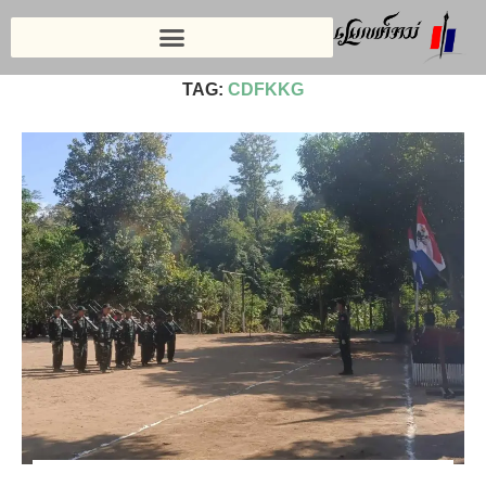
Home
»
CDFKKG
TAG:
CDFKKG