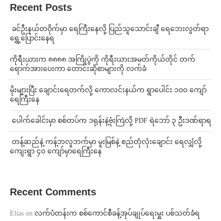
Recent Posts
⁩ ⁨ခင်ဦးနယ်တဝိုက်မှာ ရေကြီးနေလို့ ပြည်သူသောင်းချီ ရေဘေးလွတ်ရာ
ရွှေ့ပြောင်းနေရ
ကိုရီးယားက ၈၈၈၈ အကြိုပွဲကို ကိုရီးယားအမတ်ကိုယ်တိုင် တက်
ရောက်အားပေးကာ တောင်းဆိုစာများကို လက်ခံ
⁨မိုးများပြီး ချောင်းရေတက်လို့ ကောလင်းနယ်က ရွာပေါင်း ၁၀၀ ကျော်
ရေကြီးနေ
⁩ ⁨ပေါက်ခေါင်းမှာ စစ်တပ်က ဒရုန်းနဲ့ဗုံးကြဲလို့ PDF ရဲဘော် ၃ ဦးဒဏ်ရာရ
⁩ ⁨တန့်ဆည်နဲ့ ကန့်ဘလူဘက်မှာ မူးမြစ်နဲ့ စည်တုံလုံးချောင်း ရေလျှံလို့
ကျေးရွာ ၄၀ ကျော်မှာရေကြီးနေ
Recent Comments
Elias
on
လက်ပံတန်းက စစ်ကောင်စီခန့်အုပ်ချုပ်ရေးမှူး ပစ်သတ်ခံရ