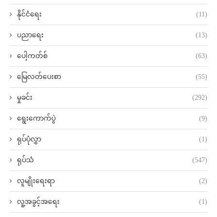
နိုင်ငံရေး
(11)
ပညာရေး
(13)
ပေါ့ကတ်စ်
(63)
မြေလတ်ပေးစာ
(55)
မှုခင်း
(292)
ရွေးကောက်ပွဲ
(9)
ရုပ်ပုံလွှာ
(1)
ရုပ်သံ
(547)
လူမျိုးရေးရာ
(2)
လူ့အခွင့်အရေး
(1)