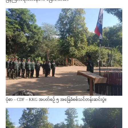
ပုံစာ – CDF – KKG အပတ်စဉ် ၅ အခြေခံစစ်သင်တန်းဆင်းပွဲ။