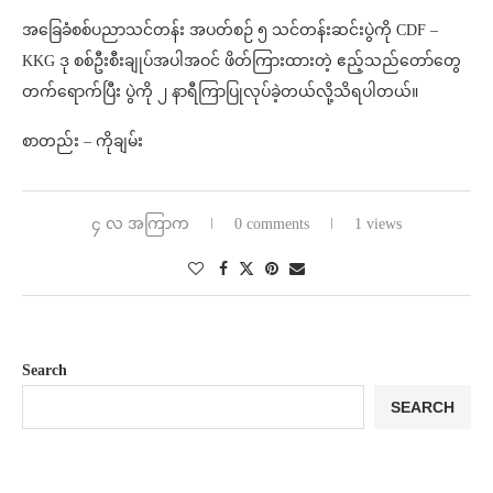
အခြေခံစစ်ပညာသင်တန်း အပတ်စဉ် ၅ သင်တန်းဆင်းပွဲကို CDF –
KKG ဒု စစ်ဦးစီးချုပ်အပါအဝင် ဖိတ်ကြားထားတဲ့ ဧည့်သည်တော်တွေ
တက်ရောက်ပြီး ပွဲကို ၂ နာရီကြာပြုလုပ်ခဲ့တယ်လို့သိရပါတယ်။
စာတည်း – ကိုချမ်း
၄ လ အကြာက
0 comments
1 views
Search
SEARCH