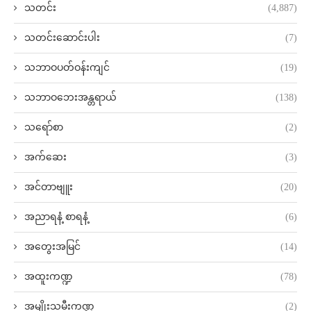
သတင်း
(4,887)
သတင်းဆောင်းပါး
(7)
သဘာဝပတ်ဝန်းကျင်
(19)
သဘာဝဘေးအန္တရာယ်
(138)
သရော်စာ
(2)
အက်ဆေး
(3)
အင်တာဗျူး
(20)
အညာရနံ့ စာရနံ့
(6)
အတွေးအမြင်
(14)
အထူးကဏ္ဍ
(78)
အမျိုးသမီးကဏ္ဍ
(2)