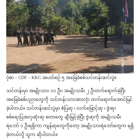
ပုံစာ – CDF – KKG အပတ်စဉ် ၅ အခြေခံစစ်သင်တန်းဆင်းပွဲ။
သင်တန်းမှာ အမျိုးသား ၁၁ ဦး၊ အမျိုးသမီး ၂ ဦးတက်ရောက်ခဲ့ပြီး
အခြေခံစစ်ပညာတွေကို သင်တန်းသားအားလုံး တက်ရောက်အောင်မြင်
ခဲ့ပါတယ်။ သင်တန်းဆင်းပွဲမှာ စံပြဆု ၊ လက်ဖြောင့်ဆု ၊ ဇွဲဆု၊
စစ်ရေးပြအလှဆုံးဆု စတာတွေ ချီးမြှင့်ခဲ့ပြီး ဇွဲဆုကို အမျိုးသမီး
ရဲဘော် ၁ ဦးရရှိကာ ကျန်ဆုတွေကိုတော့ အမျိုးသားရဲဘော်တွေက ရရှိ
ခဲ့တယ်လို့ သူက ဆိုပါတယ်။