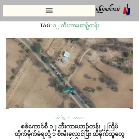
Home
»
၁၂ ဘီးကားယာဉ်တန်း
TAG:
၁၂ ဘီးကားယာဉ်တန်း
တိုက်ပွဲ
သတင်း
စစ်ကောင်စီ ၁၂ ဘီးကားယာဉ်တန်း ၂ ကြိမ်
တိုက်ခိုက်ခံရလို့ ၁ စီးမီးလောင်ပြီး ထိခိုက်သူတွေ