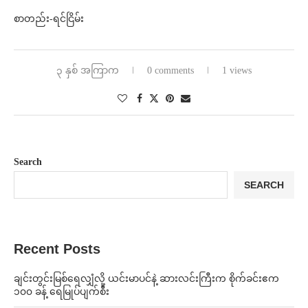
စာတည်း-ရင်ငြိမ်း
၃ နှစ် အကြာက
0 comments
1 views
Search
SEARCH
Recent Posts
ချင်းတွင်းမြစ်ရေလျှံလို့ ယင်းမာပင်နဲ့ ဆားလင်းကြီးက စိုက်ခင်းဧက
၁၀၀ ခန့် ရေမြုပ်ပျက်စီး