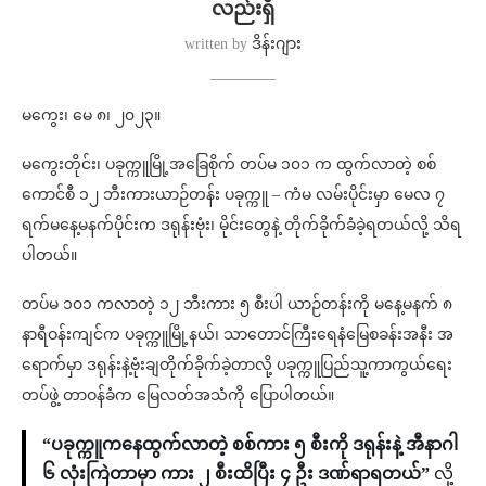
လည်းရှိ
written by
ဒိန်းဂျား
မကွေး၊ မေ ၈၊ ၂၀၂၃။
မကွေးတိုင်း၊ ပခုက္ကူမြို့အခြေစိုက် တပ်မ ၁၀၁ က ထွက်လာတဲ့ စစ်
ကောင်စီ ၁၂ ဘီးကားယာဉ်တန်း ပခုက္ကူ – ကံမ လမ်းပိုင်းမှာ မေလ ၇
ရက်မနေ့မနက်ပိုင်းက ဒရုန်းဗုံး၊ မိုင်းတွေနဲ့ တိုက်ခိုက်ခံခဲ့ရတယ်လို့ သိရ
ပါတယ်။
တပ်မ ၁၀၁ ကလာတဲ့ ၁၂ ဘီးကား ၅ စီးပါ ယာဉ်တန်းကို မနေ့မနက် ၈
နာရီဝန်းကျင်က ပခုက္ကူမြို့နယ်၊ သာတောင်ကြီးရေနံမြေစခန်းအနီး အ
ရောက်မှာ ဒရုန်းနဲ့ဗုံးချတိုက်ခိုက်ခဲ့တာလို့ ပခုက္ကူပြည်သူ့ကာကွယ်ရေး
တပ်ဖွဲ့ တာဝန်ခံက မြေလတ်အသံကို ပြောပါတယ်။
“ပခုက္ကူကနေထွက်လာတဲ့ စစ်ကား ၅ စီးကို ဒရုန်းနဲ့ အီနာဂါ
၆ လုံးကြဲတာမှာ ကား ၂ စီးထိပြီး ၄ ဦး ဒဏ်ရာရတယ်”
လို့