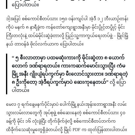
ပြောပါတယ်။
ဒါ့အပြင် စစ်ကောင်စီတပ်သား ၁၅၀ ဝန်းကျင်ပါ အဲ့ဒီ ၁၂ ဘီးယာဉ်တန်း
ကိုပဲ မနက် ၈ နာရီခွဲက ကန်တော်ကျေးရွာအနီးမှာ မိုင်းပွိုင့်တပွိုင့် မိုင်း
ကြီးတလုံးနဲ့ ထပ်မံမိုင်းဆွဲခဲ့တာလို့ ပြည်သူ့ကာကွယ်ရေးတပ်ဖွဲ့ – မြိုင်မြိ့
နယ် တာဝန်ခံ ဗိုလ်လက်ယာက ပြောပါတယ်။
“ ၅ စီးလာတာမှာ ပထမဆုံးကားကို မိုင်းဆွဲတာ ၈ ယောက်
လောက် ဒဏ်ရာရတယ်။ ကားကဆက်မောင်းသွားပြီး ကံမ
မြို့အနီး ဂျိုးပျံရပ်ကွက်မှာ မီးလောင်သွားတာ။ ဒဏ်ရာရတဲ့
၈ ဦးကို‌တော့ အဲ့ဒီရပ်ကွက်မှာပဲ ဆေးကုနေတယ်”
လို့ ပြော
ပါတယ်။
မေလ ၇ ရက်နေ့မနက်ပိုင်းမှာပဲ ပေါက်မြို့နယ်၊အုန်းတောရွာအနီး လမ်း
သွားလမ်းလာတွေကို အုပ်စုဖွဲ့ စစ်ဆေးနေတဲ့ စစ်ကောင်စီတပ်သား ၄၀
ခန့်ကို မိုင်း ၁၆ လုံးခွဲပြီး တိုက်ခိုက်ခဲ့လို့ စစ်ကောင်စီတပ်ဘက်က
ထိခိုက်သေဆုံးမှုတွေရှိခဲ့တယ်လို့ မြိုင် PDF က ထုတ်ပြန်ထားပါတယ်။