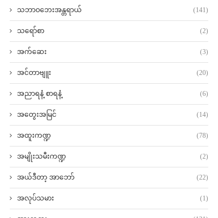
သဘာဝဘေးအန္တရာယ်
(141)
သရော်စာ
(2)
အက်ဆေး
(3)
အင်တာဗျူး
(20)
အညာရနံ့ စာရနံ့
(6)
အတွေးအမြင်
(14)
အထူးကဏ္ဍ
(78)
အမျိုးသမီးကဏ္ဍ
(2)
အယ်ဒီတာ့ အာဘော်
(22)
အလုပ်သမား
(1)