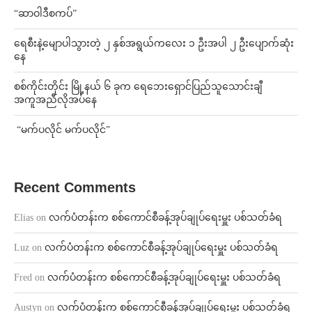
“ဆာဝါဒီစကပ်”
ရေစီးနဲ့မျောပါသွားတဲ့ ၂ နှစ်အရွယ်ကလေး ၁ ဦးအပါ ၂ ဦးပျောက်ဆုံး
နေ
စစ်ကိုင်းတိုင်း မြို့နယ် ၆ ခုက ရေဘေးရှောင်ပြည်သူသောင်းချီ
အကူအညီလိုအပ်နေ
⁨ ⁨“မက်ပလိုင် မက်ပလိုင်”
Recent Comments
Elias
on
လက်ပံတန်းက စစ်ကောင်စီခန့်အုပ်ချုပ်ရေးမှူး ပစ်သတ်ခံရ
Luz
on
လက်ပံတန်းက စစ်ကောင်စီခန့်အုပ်ချုပ်ရေးမှူး ပစ်သတ်ခံရ
Fred
on
လက်ပံတန်းက စစ်ကောင်စီခန့်အုပ်ချုပ်ရေးမှူး ပစ်သတ်ခံရ
Austyn
on
လက်ပံတန်းက စစ်ကောင်စီခန့်အုပ်ချုပ်ရေးမှူး ပစ်သတ်ခံရ