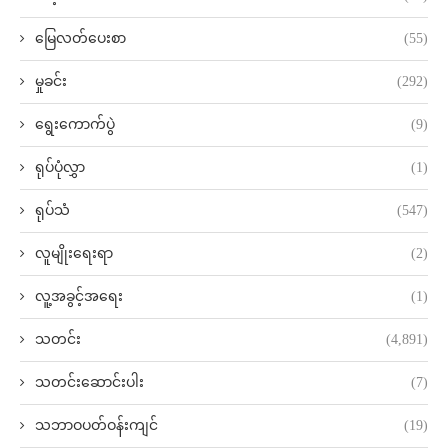
မြေလတ်ပေးစာ
(55)
မှုခင်း
(292)
ရွေးကောက်ပွဲ
(9)
ရုပ်ပုံလွှာ
(1)
ရုပ်သံ
(547)
လူမျိုးရေးရာ
(2)
လူ့အခွင့်အရေး
(1)
သတင်း
(4,891)
သတင်းဆောင်းပါး
(7)
သဘာဝပတ်ဝန်းကျင်
(19)