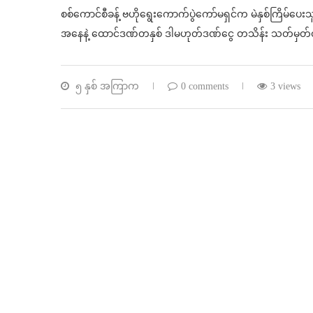
စစ်ကောင်စီခန့် ဗဟိုရွေးကောက်ပွဲကော်မရှင်က မဲနှစ်ကြိမ်ပေးသူ
အနေနဲ့ ထောင်ဒဏ်တနှစ် ဒါမဟုတ်ဒဏ်ငွေ တသိန်း သတ်မှတ
၅ နှစ် အကြာက
0 comments
3 views