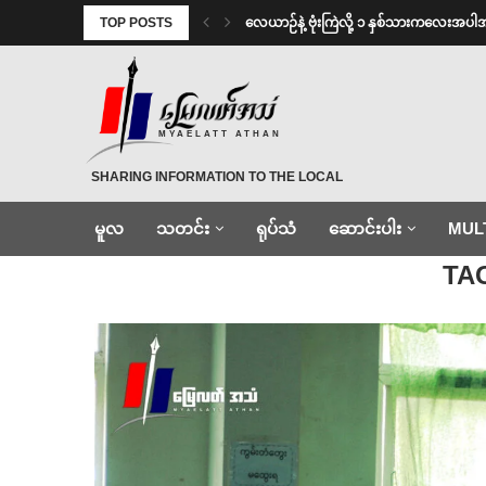
TOP POSTS
⁨လေယာဉ်နဲ့ ဗုံးကြဲလို့ ၁ နှစ်သားကလေးအပါ
MYAELATT ATHAN
SHARING INFORMATION TO THE LOCAL
မူလ
သတင်း
ရုပ်သံ
ဆောင်းပါး
MUL
Home
»
အမူဖွင့်
TA