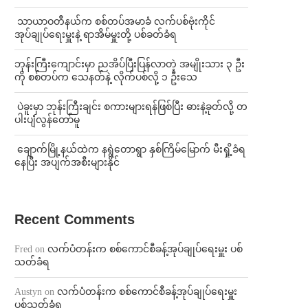
⁩ ⁨သာယာဝတီနယ်က စစ်တပ်အမာခံ လက်ပစ်ဗုံးကိုင်
အုပ်ချုပ်ရေးမှူးနဲ့ ရာအိမ်မှူးတို့ ပစ်ခတ်ခံရ
ဘုန်းကြီးကျောင်းမှာ ညအိပ်ပြီးပြန်လာတဲ့ အမျိုးသား ၃ ဦး
ကို စစ်တပ်က သေနတ်နဲ့ လိုက်ပစ်လို့ ၁ ဦးသေ
⁩ ⁨ပဲခူးမှာ ဘုန်းကြီးချင်း စကားများရန်ဖြစ်ပြီး ဓားနဲ့ခုတ်လို့ တ
ပါးပျံလွန်တော်မူ
⁩ ⁨ချောက်မြို့နယ်ထဲက နရွဲတောရွာ နှစ်ကြိမ်မြောက် မီးရှို့ခံရ
နေပြီး အပျက်အစီးများနိုင်
Recent Comments
Fred
on
လက်ပံတန်းက စစ်ကောင်စီခန့်အုပ်ချုပ်ရေးမှူး ပစ်
သတ်ခံရ
Austyn
on
လက်ပံတန်းက စစ်ကောင်စီခန့်အုပ်ချုပ်ရေးမှူး
ပစ်သတ်ခံရ