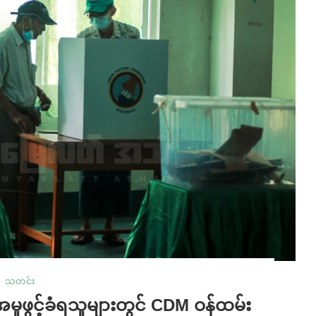
သတင်း
မူဖွင့်ခံရသူများတွင် CDM ဝန်ထမ်း