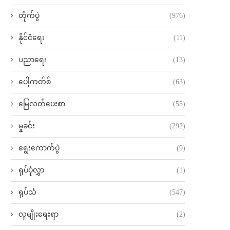
တိုက်ပွဲ
(976)
နိုင်ငံရေး
(11)
ပညာရေး
(13)
ပေါ့ကတ်စ်
(63)
မြေလတ်ပေးစာ
(55)
မှုခင်း
(292)
ရွေးကောက်ပွဲ
(9)
ရုပ်ပုံလွှာ
(1)
ရုပ်သံ
(547)
လူမျိုးရေးရာ
(2)