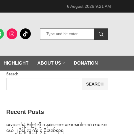
6 August 2026 9:21 AM
HIGHLIGHT
ABOUT US
DONATION
Search
SEARCH
Recent Posts
⁨လေယာဉ်နဲ့ ဗုံးကြဲလို့ ၁ နှစ်သားကလေးအပါအဝင် ကလေး
ငယ် ၂ ဦးနဲ့ လူကြီး ၄ ဦးဒဏ်ရာရ