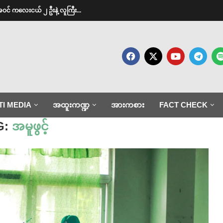
အဝင် ကလေးငယ် ၂ ဦးနဲ့ လူကြီး...
TI MEDIA
အထူးကဏ္ဍ
အားကစား
FACT CHECK
G:
အမူဖွင့်