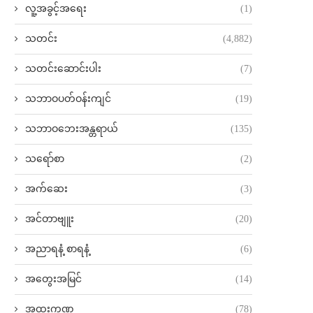
လူ့အခွင့်အရေး
(1)
သတင်း
(4,882)
သတင်းဆောင်းပါး
(7)
သဘာဝပတ်ဝန်းကျင်
(19)
သဘာဝဘေးအန္တရာယ်
(135)
သရော်စာ
(2)
အက်ဆေး
(3)
အင်တာဗျူး
(20)
အညာရနံ့ စာရနံ့
(6)
အတွေးအမြင်
(14)
အထူးကဏ္ဍ
(78)