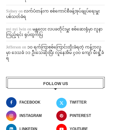
Sidney
on
လက်ပံတန်းက စစ်ကောင်စီခန့်အုပ်ချုပ်ရေးမှူး
ပစ်သတ်ခံရ
nyi nyi lwin
on
မန္တလေး လပခတိုင်းမှူး စစ်ဆေးရုံမှာ လူနာ
ကြည့်ရင်း ရုပ်ထွက်ပြ
Jefferson
on
၁၀ ရက်ကြာစစ်ကြောင်းထိုးခံရတဲ့ ကန့်ဘလူ
မှာ ဒေသခံ ၁၁ ဦးသေဆုံးပြီး လူနေအိမ် ၄၀၀ ကျော် မီးရှို့ခံ
ရ
FOLLOW US
FACEBOOK
TWITTER
INSTAGRAM
PINTEREST
LINKEDIN
YOUTUBE