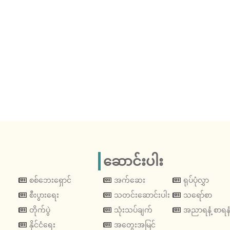
ဆောင်းပါး
စစ်ဘေးရှောင်
အက်ဆေး
ရုပ်ပုံလွှာ
စီးပွားရေး
သတင်းဆောင်းပါး
သရော်စာ
တိုက်ပွဲ
သုံးသပ်ချက်
အညာရနံ့ စာရနံ
နိုင်ငံရေး
အတွေးအမြင်