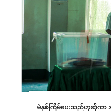
မဲနှစ်ကြိမ်ပေးသည်ဟုဆိုကာ အ