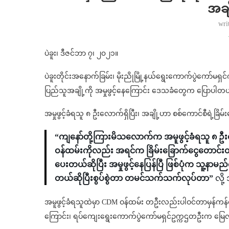
အချ
wri
ပဲခူး၊ ဒီဇင်ဘာ ၇၊ ၂၀၂၁။
ပဲခူးတိုင်းအနောက်ခြမ်း၊ မိုးညိုမြို့နယ်ရွေးကောက်ပွဲကော်မရှ
ပြည်သူအချို့ကို အမှုဖွင့်နေကြောင်း ဒေသခံတွေက ပြောပါတ
အမှုဖွင့်ခံရသူ ၈ ဦးလောက်ရှိပြီး၊ အချို့ဟာ စစ်ကောင်စီရဲ့ခ
“ကျနော်တို့ကြားမိသလောက်က အမူဖွင့်ခံရသူ ၈ ဥ
ဝန်ထမ်းကိုလည်း အရင်က ခြိမ်းခြောက်ငွေတောင်း
ပေးတယ်ဆိုပြီး အမှုဖွင့်နေပြန်ပြီ ဖြစ်ပုံက သူ့နာမ
တယ်ဆိုပြီးစွပ်စွဲတာ တမင်သက်သက်လုပ်တာ”
လို့
အမူဖွင့်ခံရသူထဲမှာ CDM ဝန်ထမ်း တဦးလည်းပါဝင်တာမှန်ကန်ကြေ
ကြောင်း၊ ရပ်ကျေးရွေးကောက်ပွဲကော်မရှင်ဥက္ကဌတဦးက မ