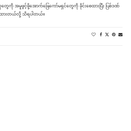
တွေကို အမူဖွင့်ဖို့အောက်ခြေကော်မရှင်တွေကို ခိုင်းစေထားပြီး ပြစ်ဒဏ်
်ထားတယ်လို့ သိရပါတယ်။