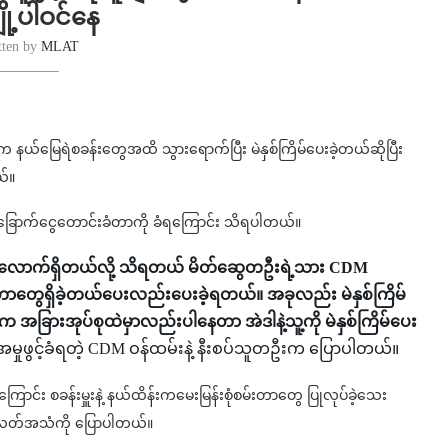
ို့ပါဝင်နေ
tten by
MLAT
င်က နယ်မြေရဲစခန်းတွေအထိ သွားရောက်ပြီး မဲနှစ်ကြိမ်ပေးခဲ့တယ်ဆိုပြီး
ယ်။
ြိမ်းခြောက်ငွေတောင်းခံတာကို ခံရကြောင်း သိရပါတယ်။
ီးလောက်ရှိတယ်လို့ သိရတယ် မိတ်ဆွေတဦးရဲ့သား CDM
တာတွေရှိခဲ့တယ်ပေးလည်းပေးခဲ့ရတယ်။ အခုလည်း မဲနှစ်ကြိမ်
ည်က အခြားအုပ်စုထဲမှာလည်းပါနေတာ အဲဒါနဲ့သူ့ကို မဲနှစ်ကြိမ်ပေး
 အမှုဖွင့်ခံရတဲ့ CDM ဝန်ထမ်းနဲ့ နီးစပ်သူတဦးက ပြောပါတယ်။
ာင်း စခန်းမှူးနဲ့ နယ်ထိန်းကမေးမြန်းစုံစမ်းတာတွေ ပြုလုပ်ခဲ့သေး
ြေလတ်အသံကို ပြောပါတယ်။