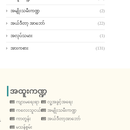
အမျိုးသမီးကဏ္ဍ
(2)
အယ်ဒီတာ့ အာဘော်
(22)
အလုပ်သမား
(1)
အားကစား
(131)
အထူးကဏ္ဍ
ကျားမရေးရာ
လူ့အခွင့်အရေး
ကလေးသူငယ်
အမျိုးသမီးကဏ္ဍ
့
ကာတွန်း
အယ်ဒီတာ့အာဘော်
မသန်စွမ်း