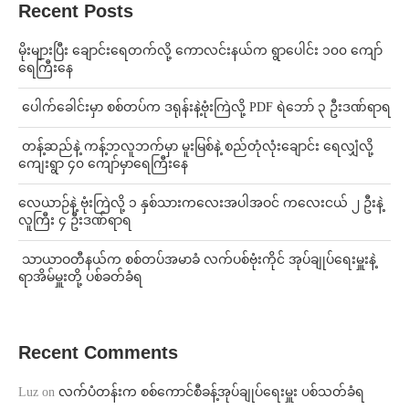
Recent Posts
⁨မိုးများပြီး ချောင်းရေတက်လို့ ကောလင်းနယ်က ရွာပေါင်း ၁၀၀ ကျော်
ရေကြီးနေ
⁩ ⁨ပေါက်ခေါင်းမှာ စစ်တပ်က ဒရုန်းနဲ့ဗုံးကြဲလို့ PDF ရဲဘော် ၃ ဦးဒဏ်ရာရ
⁩ ⁨တန့်ဆည်နဲ့ ကန့်ဘလူဘက်မှာ မူးမြစ်နဲ့ စည်တုံလုံးချောင်း ရေလျှံလို့
ကျေးရွာ ၄၀ ကျော်မှာရေကြီးနေ
⁨လေယာဉ်နဲ့ ဗုံးကြဲလို့ ၁ နှစ်သားကလေးအပါအဝင် ကလေးငယ် ၂ ဦးနဲ့
လူကြီး ၄ ဦးဒဏ်ရာရ
⁩ ⁨သာယာဝတီနယ်က စစ်တပ်အမာခံ လက်ပစ်ဗုံးကိုင် အုပ်ချုပ်ရေးမှူးနဲ့
ရာအိမ်မှူးတို့ ပစ်ခတ်ခံရ
Recent Comments
Luz
on
လက်ပံတန်းက စစ်ကောင်စီခန့်အုပ်ချုပ်ရေးမှူး ပစ်သတ်ခံရ