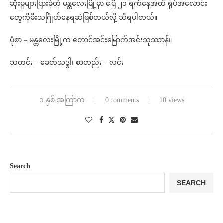
ဆုံးမှုများပြားခဲ့တဲ့ မန္တလေးမြို့မှာ ဧပြီ ၂၁ ရက်နေ့အထိ ရုပ်အလောင်း
တွေကိုမီးသဂြိုဟ်နေရဆဲဖြစ်တယ်လို့ သိရပါတယ်။
ပုံစာ – မန္တလေးမြို့က တောင်အင်းမြောက်အင်းသုဿာန်။
သတင်း – ခေတ်သဒ္ဒါ၊ စာတည်း – လင်း
၁ နှစ် အကြာက
0 comments
10 views
Search
SEARCH