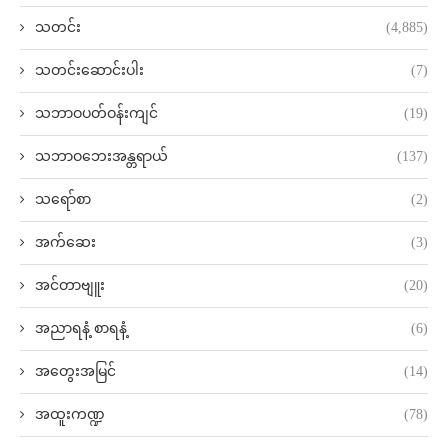
သတင်း
(4,885)
သတင်းဆောင်းပါး
(7)
သဘာဝပတ်ဝန်းကျင်
(19)
သဘာဝဘေးအန္တရာယ်
(137)
သရော်စာ
(2)
အက်ဆေး
(3)
အင်တာဗျူး
(20)
အညာရနံ့ စာရနံ့
(6)
အတွေးအမြင်
(14)
အထူးကဏ္ဍ
(78)