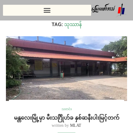
Home
»
သုဿာန်
TAG:
သုဿာန်
သတင်း
မန္တလေးမြို့မှာ မီးသင်္ဂြိုဟ်ခ နှစ်ဆနီးပါးမြင့်တက်
written by
MLAT