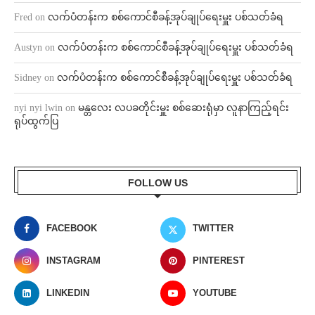
Fred
on
လက်ပံတန်းက စစ်ကောင်စီခန့်အုပ်ချုပ်ရေးမှူး ပစ်သတ်ခံရ
Austyn
on
လက်ပံတန်းက စစ်ကောင်စီခန့်အုပ်ချုပ်ရေးမှူး ပစ်သတ်ခံရ
Sidney
on
လက်ပံတန်းက စစ်ကောင်စီခန့်အုပ်ချုပ်ရေးမှူး ပစ်သတ်ခံရ
nyi nyi lwin
on
မန္တလေး လပခတိုင်းမှူး စစ်ဆေးရုံမှာ လူနာကြည့်ရင်း
ရုပ်ထွက်ပြ
FOLLOW US
FACEBOOK
TWITTER
INSTAGRAM
PINTEREST
LINKEDIN
YOUTUBE