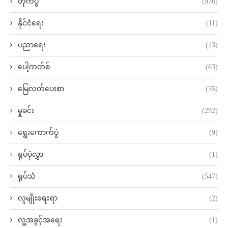
တိုက်ပွဲ
(976)
နိုင်ငံရေး
(11)
ပညာရေး
(13)
ပေါ့ကတ်စ်
(63)
မြေလတ်ပေးစာ
(55)
မှုခင်း
(292)
ရွေးကောက်ပွဲ
(9)
ရုပ်ပုံလွှာ
(1)
ရုပ်သံ
(547)
လူမျိုးရေးရာ
(2)
လူ့အခွင့်အရေး
(1)