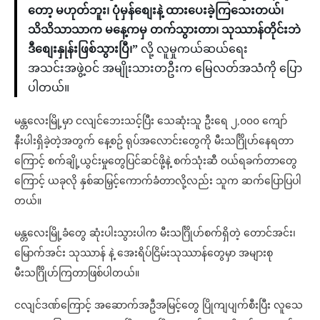
တော့ မဟုတ်ဘူး၊ ပုံမှန်စျေးနဲ့ ထားပေးခဲ့ကြသေးတယ်၊
သိသိသာသာက မနေ့ကမှ တက်သွားတာ၊ သုဿာန်တိုင်းဘဲ
ဒီစျေးနှုန်းဖြစ်သွားပြီ၊”
လို့ လူမှုကယ်ဆယ်ရေး
အသင်းအဖွဲ့ဝင် အမျိုးသားတဦးက မြေလတ်အသံကို ပြော
ပါတယ်။
မန္တလေးမြို့မှာ ငလျင်ဘေးသင့်ပြီး သေဆုံးသူ ဦးရေ ၂,၀၀၀ ကျော်
နီးပါးရှိခဲ့တဲ့အတွက် နေ့စဥ် ရုပ်အလောင်းတွေကို မီးသင်္ဂြိုဟ်နေရတာ
ကြောင့် စက်ချို့ယွင်းမှုတွေပြင်ဆင်ဖို့နဲ့ စက်သုံးဆီ ဝယ်ရခက်တာတွေ
ကြောင့် ယခုလို နှစ်ဆမြှင့်ကောက်ခံတာလို့လည်း သူက ဆက်ပြောပြပါ
တယ်။
မန္တလေးမြို့ခံတွေ ဆုံးပါးသွားပါက မီးသင်္ဂြိုဟ်စက်ရှိတဲ့ တောင်အင်း၊
မြောက်အင်း သုဿာန် နဲ့ အေးရိပ်ငြိမ်းသုဿာန်တွေမှာ အများစု
မီးသင်္ဂြိုဟ်ကြတာဖြစ်ပါတယ်။
ငလျင်ဒဏ်ကြောင့် အဆောက်အဦအမြင့်တွေ ပြိုကျပျက်စီးပြီး လူသေ