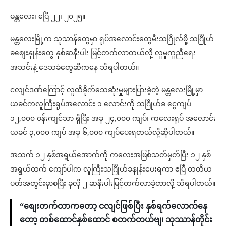
မန္တလေး၊ ဧပြီ ၂၂၊ ၂၀၂၅။
မန္တလေးမြို့က သုသာန်တွေမှာ ရုပ်အလောင်းတွေမီးသဂြိုလ်ဖို့ သင်္ဂြိုဟ်
ခစျေးနှုန်းတွေ နှစ်ဆနီးပါး မြင့်တက်လာတယ်လို့ လူမှုကူညီရေး
အသင်းနဲ့ ဒေသခံတွေဆီကနေ သိရပါတယ်။
ငလျင်ဒဏ်ကြောင့် လူထိခိုက်သေဆုံးမှုများပြားခဲ့တဲ့ မန္တလေးမြို့မှာ
ယခင်ကလူကြီးရုပ်အလောင်း ၁ လောင်းကို သဂြိုဟ်ခ ငွေကျပ်
၁၂,၀၀၀ ဝန်းကျင်သာ ရှိပြီး အခု ၂၄,၀၀၀ ကျပ်၊ ကလေးရုပ် အလောင်း
ယခင် ၃,၀၀၀ ကျပ် အခု ၆,၀၀၀ ကျပ်ပေးရတယ်လို့ဆိုပါတယ်။
အသက် ၁၂ နှစ်အရွယ်အောက်ကို ကလေးအဖြစ်သတ်မှတ်ပြီး ၁၂ နှစ်
အရွယ်ထက် ကျော်ပါက လူကြီးသင်္ဂြိုဟ်ခနှုန်းပေးရကာ ဧပြီ တတိယ
ပတ်အတွင်းမှာစပြီး ခုလို ၂ ဆနီးပါးမြင့်တက်လာခဲ့တာလို့ သိရပါတယ်။
“စျေးတက်တာကတော့ ငလျင်ဖြစ်ပြီး နှစ်ရက်လောက်နေ
တော့ တစ်ထောင်နှစ်ထောင် စတက်တယ်ဗျ၊ သုဿာန်တိုင်း