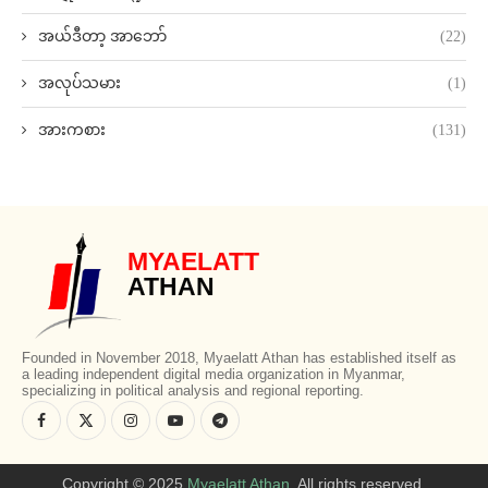
အယ်ဒီတာ့ အာဘော်
(22)
အလုပ်သမား
(1)
အားကစား
(131)
MYAELATT
ATHAN
Founded in November 2018, Myaelatt Athan has established itself as
a leading independent digital media organization in Myanmar,
specializing in political analysis and regional reporting.
Copyright © 2025
Myaelatt Athan
. All rights reserved.