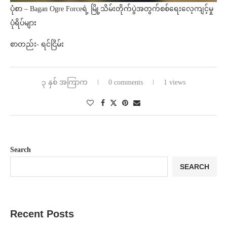
ပုံစာ – Bagan Ogre Forceရဲ့ မြို့သိမ်းတိုက်ပွဲအတွက်စစ်ရေးလေ့ကျင့်မှု
ပုံရိပ်များ
စာတည်း- ရင်ငြိမ်း
၃ နှစ် အကြာက
0 comments
1 views
Search
SEARCH
Recent Posts