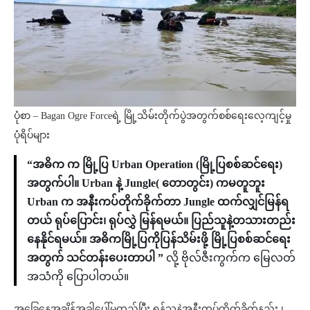
ပုံစာ – Bagan Ogre Forceရဲ့ မြို့သိမ်းတိုက်ပွဲအတွက်စစ်ရေးလေ့ကျင့်မှု
ပုံရိပ်များ
“အဓိက က မြို့ပြ Urban Operation (မြို့ပြစစ်ဆင်ရေး)
အတွက်ပါ။ Urban နဲ့ Jungle( တောတွင်း) ကမတူဘူး
Urban က အနီးကပ်တိုက်ခိုက်တာ Jungle ထက်လျှင်မြန်ရ
တယ် ရုပ်ပြောင်း၊ ရုပ်လွှဲ မြန်ရမယ်။ ပြည်သူနဲ့တသားတည်း
နေနိုင်ရမယ်။ အဓိကမြို့ပြကိုပြန်သိမ်းဖို့ မြို့ပြစစ်ဆင်ရေး
အတွက် သင်တန်းပေးတာပါ ”
လို့ ဗိုလ်ဇီးကွက်က မြေလတ်
အသံကို ပြောပါတယ်။
အခြေနေအချိန်အခါပေါ်မူတည်ပြီး ရန်သူနဲ့အနီးကပ်တိုက်ခိုက်နည်း ၊