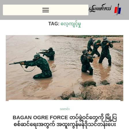
Home
»
လေ့ကျင့်မှု
TAG:
လေ့ကျင့်မှု
သတင်း
BAGAN OGRE FORCE တပ်ဖွဲ့ဝင်တွေကို မြို့ပြ
စစ်ဆင်ရေးအတွက် အထူးကွန်မန်ဒိုသင်တန်းပေး