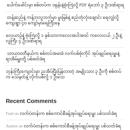
⁩ ⁨ပေါက်ခေါင်းမှာ စစ်တပ်က ဒရုန်းနဲ့ဗုံးကြဲလို့ PDF ရဲဘော် ၃ ဦးဒဏ်ရာရ
⁩ ⁨တန့်ဆည်နဲ့ ကန့်ဘလူဘက်မှာ မူးမြစ်နဲ့ စည်တုံလုံးချောင်း ရေလျှံလို့
ကျေးရွာ ၄၀ ကျော်မှာရေကြီးနေ
⁨လေယာဉ်နဲ့ ဗုံးကြဲလို့ ၁ နှစ်သားကလေးအပါအဝင် ကလေးငယ် ၂ ဦးနဲ့
လူကြီး ၄ ဦးဒဏ်ရာရ
⁩ ⁨သာယာဝတီနယ်က စစ်တပ်အမာခံ လက်ပစ်ဗုံးကိုင် အုပ်ချုပ်ရေးမှူးနဲ့
ရာအိမ်မှူးတို့ ပစ်ခတ်ခံရ
ဘုန်းကြီးကျောင်းမှာ ညအိပ်ပြီးပြန်လာတဲ့ အမျိုးသား ၃ ဦးကို စစ်တပ်
က သေနတ်နဲ့ လိုက်ပစ်လို့ ၁ ဦးသေ
Recent Comments
Fred
on
လက်ပံတန်းက စစ်ကောင်စီခန့်အုပ်ချုပ်ရေးမှူး ပစ်သတ်ခံရ
Austyn
on
လက်ပံတန်းက စစ်ကောင်စီခန့်အုပ်ချုပ်ရေးမှူး ပစ်သတ်ခံရ