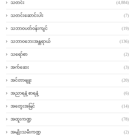
သတင်း
(4,884)
သတင်းဆောင်းပါး
(7)
သဘာဝပတ်ဝန်းကျင်
(19)
သဘာဝဘေးအန္တရာယ်
(136)
သရော်စာ
(2)
အက်ဆေး
(3)
အင်တာဗျူး
(20)
အညာရနံ့ စာရနံ့
(6)
အတွေးအမြင်
(14)
အထူးကဏ္ဍ
(78)
အမျိုးသမီးကဏ္ဍ
(2)