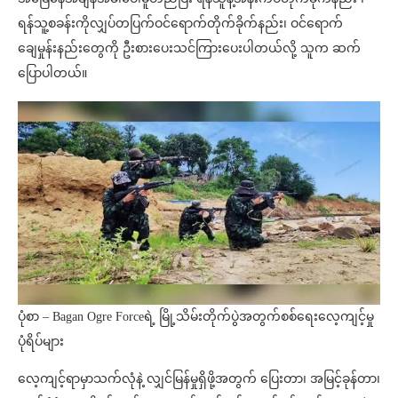
ရန်သူ့စခန်းကိုလျှပ်တပြက်ဝင်ရောက်တိုက်ခိုက်နည်း၊ ဝင်ရောက်
ချေမှုန်းနည်းတွေကို ဦးစားပေးသင်ကြားပေးပါတယ်လို့ သူက ဆက်
ပြောပါတယ်။
ပုံစာ – Bagan Ogre Forceရဲ့ မြို့သိမ်းတိုက်ပွဲအတွက်စစ်ရေးလေ့ကျင့်မှု
ပုံရိပ်များ
လေ့ကျင့်ရာမှာသက်လုံနဲ့ လျှင်မြန်မှုရှိဖို့အတွက် ပြေးတာ၊ အမြင့်ခုန်တာ၊