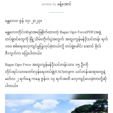
written by
ခန့်အောင်
မန္တလေး၊ ဇွန် ၁၇၊ ၂၀၂၃။
မန္တလေးတိုင်းထဲမှာအခြေစိုက်ထားတဲ့ Bagan Ogre Force(PDF)အဖွဲ့
တပ်ဖွဲ့ဝင်တွေကို မြို့သိမ်းတိုက်ပွဲအတွက် အထူးကွန်မန်ဒိုသင်တန်း ရက်
၁၀၀ စစ်ရေးလေ့ကျင်မှုပြုလုပ်ခဲ့တယ်လို့ တပ်ဖွဲ့ခေါင်း ဆောင် ဗိုလ်
ဇီးကွက်က ပြောပါတယ်။
Bagan Ogre Force အထူးကွန်မန်ဒိုသင်တန်းသား ၁၅ ဦးကို
တိုင်းရင်းသားတော်လှန်ရေးတပ်ဖွဲ့(EAO)တခုက သင်တန်းဆရာတွေနဲ့
မတ်လ ၂ ရက်နေ့ ကနေ ဇွန်လ ၁၄ ရက်အထိ လေ့ကျင့်ပေးခဲ့တာလို့ဆို
ပါတယ်။