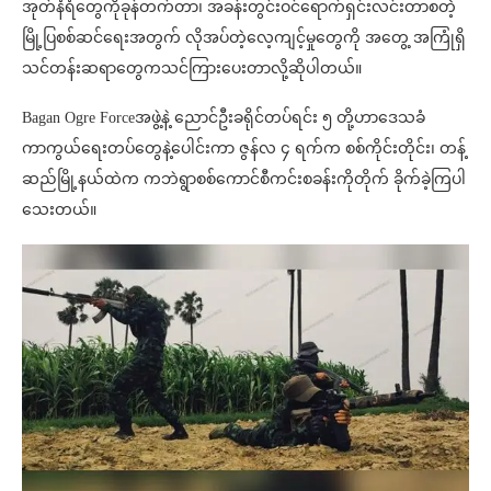
အုတ်နံရံတွေကိုခုန်တက်တာ၊ အခန်းတွင်းဝင်ရောက်ရှင်းလင်းတာစတဲ့
မြို့ပြစစ်ဆင်ရေးအတွက် လိုအပ်တဲ့လေ့ကျင့်မှုတွေကို အတွေ့ အကြုံရှိ
သင်တန်းဆရာတွေကသင်ကြားပေးတာလို့ဆိုပါတယ်။
Bagan Ogre Forceအဖွဲ့နဲ့ ညောင်ဦးခရိုင်တပ်ရင်း ၅ တို့ဟာဒေသခံ
ကာကွယ်ရေးတပ်တွေနဲ့ပေါင်းကာ ဇွန်လ ၄ ရက်က စစ်ကိုင်းတိုင်း၊ တန့်
ဆည်မြို့နယ်ထဲက ကဘဲရွာစစ်ကောင်စီကင်းစခန်းကိုတိုက် ခိုက်ခဲ့ကြပါ
သေးတယ်။