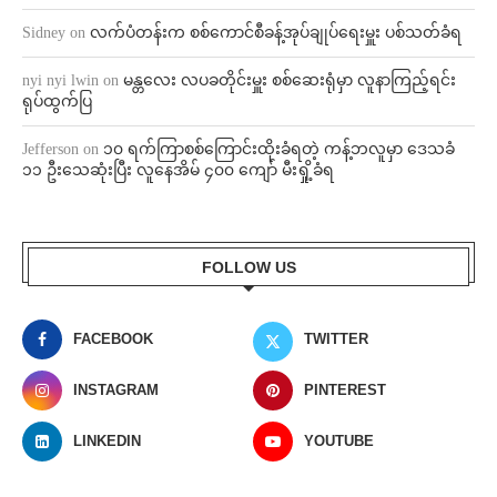
Sidney
on
လက်ပံတန်းက စစ်ကောင်စီခန့်အုပ်ချုပ်ရေးမှူး ပစ်သတ်ခံရ
nyi nyi lwin
on
မန္တလေး လပခတိုင်းမှူး စစ်ဆေးရုံမှာ လူနာကြည့်ရင်း
ရုပ်ထွက်ပြ
Jefferson
on
၁၀ ရက်ကြာစစ်ကြောင်းထိုးခံရတဲ့ ကန့်ဘလူမှာ ဒေသခံ
၁၁ ဦးသေဆုံးပြီး လူနေအိမ် ၄၀၀ ကျော် မီးရှို့ခံရ
FOLLOW US
FACEBOOK
TWITTER
INSTAGRAM
PINTEREST
LINKEDIN
YOUTUBE