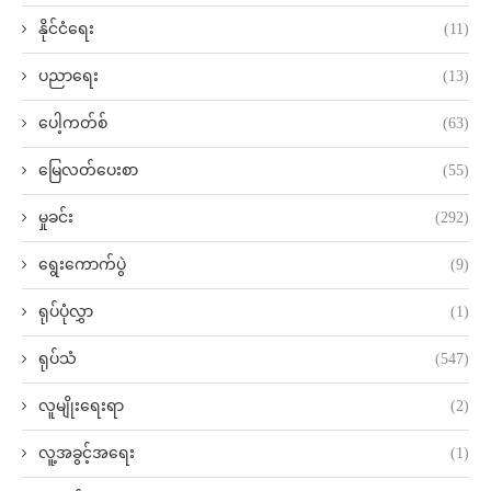
နိုင်ငံရေး
(11)
ပညာရေး
(13)
ပေါ့ကတ်စ်
(63)
မြေလတ်ပေးစာ
(55)
မှုခင်း
(292)
ရွေးကောက်ပွဲ
(9)
ရုပ်ပုံလွှာ
(1)
ရုပ်သံ
(547)
လူမျိုးရေးရာ
(2)
လူ့အခွင့်အရေး
(1)